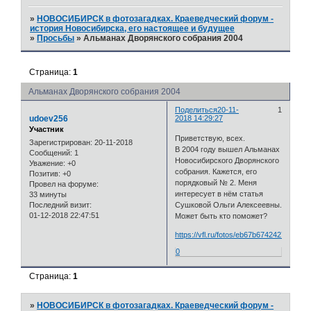
»
НОВОСИБИРСК в фотозагадках. Краеведческий форум -
история Новосибирска, его настоящее и будущее
»
Просьбы
»
Альманах Дворянского собрания 2004
Страница:
1
Альманах Дворянского собрания 2004
Поделиться
20-11-
1
udoev256
2018 14:29:27
Участник
Приветствую, всех.
Зарегистрирован
: 20-11-2018
В 2004 году вышел Альманах
Сообщений:
1
Новосибирского Дворянского
Уважение:
+0
собрания. Кажется, его
Позитив:
+0
порядковый № 2. Меня
Провел на форуме:
интересует в нём статья
33 минуты
Последний визит:
Сушковой Ольги Алексеевны.
01-12-2018 22:47:51
Может быть кто поможет?
https://vfl.ru/fotos/eb67b67424277776.h
0
Страница:
1
»
НОВОСИБИРСК в фотозагадках. Краеведческий форум -