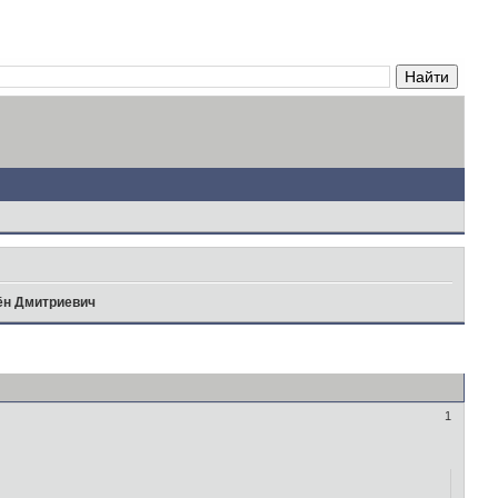
ён Дмитриевич
1