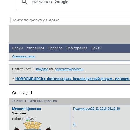
Форум
Участники
Правила
Регистрация
Войти
Активные темы
Привет, Гость!
Войдите
или
зарегистрируйтесь
.
»
НОВОСИБИРСК в фотозагадках. Краеведческий форум - история 
Страница:
1
Осипов Семён Дмитриевич
Михаил Цененко
Поделиться
20-11-2018 05:19:39
Участник
.
Рейтинг:
0