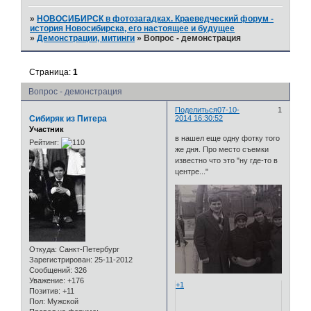
»
НОВОСИБИРСК в фотозагадках. Краеведческий форум -
история Новосибирска, его настоящее и будущее
»
Демонстрации, митинги
»
Вопрос - демонстрация
Страница:
1
Вопрос - демонстрация
Поделиться
07-10-
1
Сибиряк из Питера
2014 16:30:52
Участник
в нашел еще одну фотку того
Рейтинг:
же дня. Про место съемки
известно что это "ну где-то в
центре..."
Откуда:
Санкт-Петербург
Зарегистрирован
: 25-11-2012
Сообщений:
326
Уважение:
+176
+1
Позитив:
+11
Пол:
Мужской