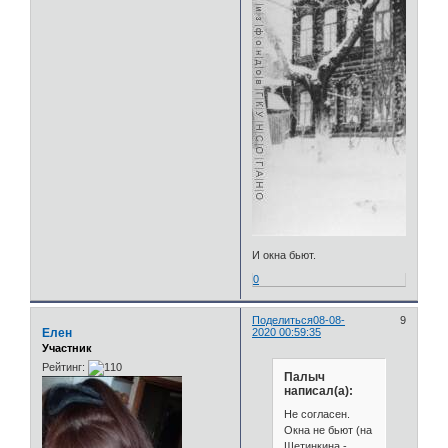
И окна бьют.
0
Поделиться
08-08-
9
Елен
2020 00:59:35
Участник
Рейтинг:
Палыч
написал(а):
Не согласен.
Окна не бьют (на
Щетинкина -