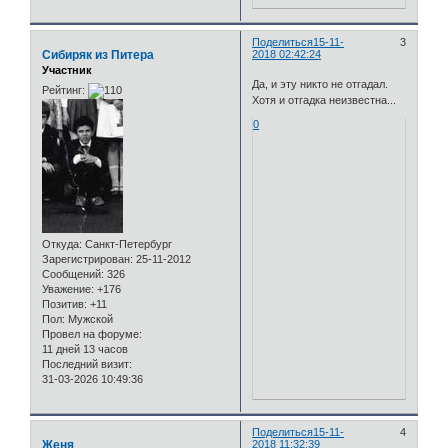
Поделиться
15-11-
3
Сибиряк из Питера
2018 02:42:24
Участник
Да, и эту никто не отгадал.
Рейтинг:
Хотя и отгадка неизвестна...
0
Откуда:
Санкт-Петербург
Зарегистрирован
: 25-11-2012
Сообщений:
326
Уважение:
+176
Позитив:
+11
Пол:
Мужской
Провел на форуме:
11 дней 13 часов
Последний визит:
31-03-2026 10:49:36
Поделиться
15-11-
4
Женя
2018 11:32:39