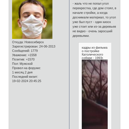
- жаль что не попал угол
перекрестка, где дом стоял, в
начале стройки, а когда
доснимали материал, то угол
уже был пуст - один киоск
уже стоит или из-за деревьев
не видно - очень заросший
деревьями.
Откуда:
Новосибирск
Зарегистрирован
: 24-06-2013
кадры из фильма
Сообщений:
1779
о постройке
Католического
Уважение:
+1558
соборе - 1993г.
Позитив:
+1570
Пол:
Мужской
Провел на форуме:
1 месяц 2 дня
Последний визит:
19-02-2024 20:45:25