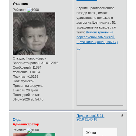
Участник
Здание , расположенное
Рейтинг:
позади всех , имеет
удивительно похожее с
домом на Щетинкина , 51
украшение на крыше . см
тему:
Демонстранты на
пересечении Каменской-
Щетинкина (конец 1960-х)
+2
Откуда:
Новосибирск
Зарегистрирован
: 31-01-2016
Сообщений:
11874
Уважение:
+10164
Позитив:
+10168
Пол:
Мужской
Провел на форуме:
1 месяц 29 дней
Последний визит:
31-07-2026 20:54:45
Поделиться
15-11-
5
Olga
2018 11:46:18
Администратор
Рейтинг:
Женя