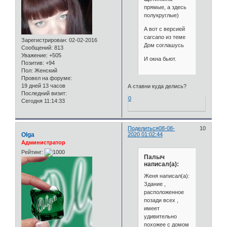
прямые, а здесь
полукруглые)
А вот с версией
carcano из теме
Зарегистрирован
: 02-02-2016
Дом соглашусь
Сообщений:
813
Уважение:
+505
И окна бьют.
Позитив:
+94
Пол:
Женский
Провел на форуме:
19 дней 13 часов
А ставни куда делись?
Последний визит:
0
Сегодня 11:14:33
Поделиться
08-08-
10
Olga
2020 01:02:44
Администратор
Рейтинг:
Палыч
написал(а):
Женя написал(а):
Здание ,
расположенное
позади всех ,
имеет
удивительно
похожее с домом