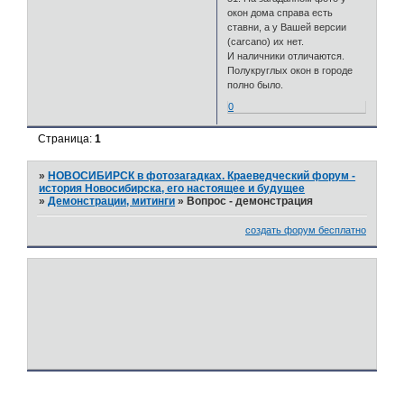
окон дома справа есть
ставни, а у Вашей версии
(carcano) их нет.
И наличники отличаются.
Полукруглых окон в городе
полно было.
0
Страница:
1
»
НОВОСИБИРСК в фотозагадках. Краеведческий форум -
история Новосибирска, его настоящее и будущее
»
Демонстрации, митинги
»
Вопрос - демонстрация
создать форум бесплатно