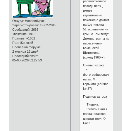
расположенное
позади всех ,
имеет
удивительно
похожее с домом
Откуда:
Новосибирск
на Щетинкина ,
Зарегистрирован
: 19-02-2015
51 украшение на
Сообщений:
2668
крыше . см тему:
Уважение:
+910
Позитив:
+1652
Демонстранты на
Пол:
Женский
пересечении
Провел на форуме:
Каменской-
2 месяца 18 дней
Щетинкина
Последний визит:
(конец 1960-х)
05-08-2026 02:27:53
Очень похоже.
Т.е
фотографировались
на ул. М.
Горького (сейчас
№ 87)
Подпись автора
Тишина.
Сквозь скалы
просачивается
цикады звон. ©
Басё