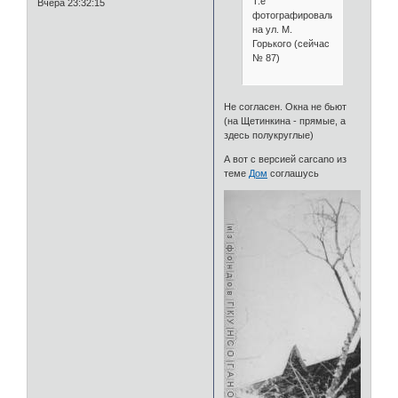
Т.е
Вчера 23:32:15
фотографировались
на ул. М.
Горького (сейчас
№ 87)
Не согласен. Окна не бьют
(на Щетинкина - прямые, а
здесь полукруглые)
А вот с версией carcano из
теме
Дом
соглашусь