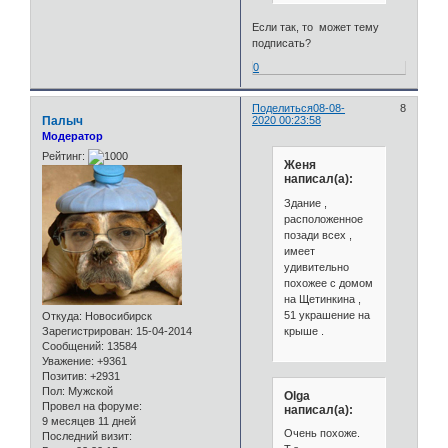
Если так, то может тему
подписать?
0
Поделиться
08-08-
8
Палыч
2020 00:23:58
Модератор
Рейтинг:
Женя
написал(а):
Здание ,
расположенное
позади всех ,
имеет
удивительно
похожее с домом
на Щетинкина ,
51 украшение на
Откуда:
Новосибирск
крыше .
Зарегистрирован
: 15-04-2014
Сообщений:
13584
Уважение:
+9361
Позитив:
+2931
Пол:
Мужской
Olga
Провел на форуме:
написал(а):
9 месяцев 11 дней
Очень похоже.
Последний визит: