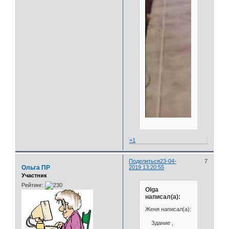
+1
Поделиться
23-04-
7
Ольга ПР
2019 13:20:55
Участник
Рейтинг:
Olga
написал(а):
Женя написал(а):
Здание ,