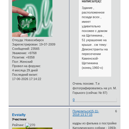
написал(а):
Здание ,
расположенное
позади всех ,
имеет
удивительно
похожее с домом
на Щетинкина ,
51 украшение на
Откуда:
Новосибирск
Зарегистрирован
: 19-07-2009
крыше . см тему:
Сообщений:
23565
Демонстранты на
Уважение:
+9768
пересечении
Позитив:
+9358
Каменской-
Пол:
Женский
Щетинкина
Провел на форуме:
(конец 1960-х)
4 месяца 29 дней
Последний визит:
17-06-2026 17:14:22
Очень похоже. Т.е
фотографировались на ул. М.
Горького (сейчас № 87)
0
Поделиться
15-11-
6
Evstafiy
2018 13:17:15
Участник
кадры из фильма о постройке
Рейтинг:
Католического соборе - 1993г.