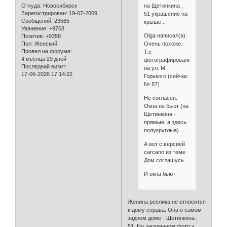
на Щетинкина ,
Откуда:
Новосибирск
Зарегистрирован
: 19-07-2009
51 украшение на
Сообщений:
23565
крыше .
Уважение:
+9768
Olga написал(а):
Позитив:
+9358
Очень похоже.
Пол:
Женский
Провел на форуме:
Т.е
4 месяца 29 дней
фотографировались
Последний визит:
на ул. М.
17-06-2026 17:14:22
Горького (сейчас
№ 87)
Не согласен.
Окна не бьют (на
Щетинкина -
прямые, а здесь
полукруглые)
А вот с версией
carcano из теме
Дом соглашусь
И окна бьют
Женина реплика не относится
к дому справа. Она о самом
заднем доме - Щетинкина ,
51. На загаданном фото у