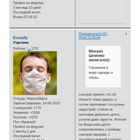
Провел на форуме:
3 месяца 10 дней
Последний визит:
Вчера 07:18:10
Поделиться
14-07-
4
Evstafiy
2018 23:26:04
Участник
Рейтинг:
Михаил
Цененко
написал(а):
Горожанка в
мире одежды и
обуви.
сначало принял, что об
Откуда:
Новосибирск
объекте через дорогу, а
Зарегистрирован
: 24-06-2013
потом припомнил эти руины-
Сообщений:
1779
недострой. стояли за
Уважение:
+1558
киосками довольно долго,
Позитив:
+1570
успели даже зарости. Житили
Пол:
Мужской
по Федосеева долго
Провел на форуме:
сопротивлялись стройкам.
1 месяц 2 дня
сначала гаражам, с
Последний визит:
противоположной стороны