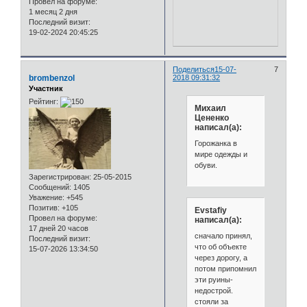
Провел на форуме:
1 месяц 2 дня
Последний визит:
19-02-2024 20:45:25
Поделиться
15-07-
7
brombenzol
2018 09:31:32
Участник
Рейтинг:
Михаил
Цененко
написал(а):
Горожанка в
мире одежды и
обуви.
Зарегистрирован
: 25-05-2015
Сообщений:
1405
Уважение:
+545
Позитив:
+105
Evstafiy
Провел на форуме:
написал(а):
17 дней 20 часов
сначало принял,
Последний визит:
что об объекте
15-07-2026 13:34:50
через дорогу, а
потом припомнил
эти руины-
недострой.
стояли за