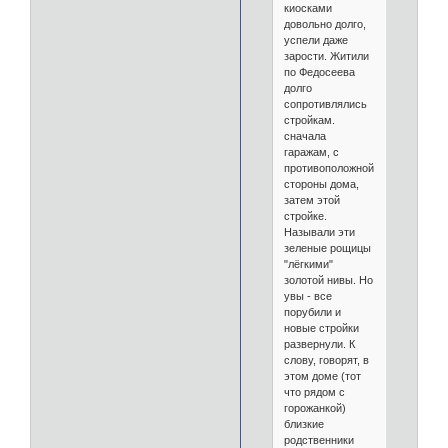
киосками
довольно долго,
успели даже
зарости. Житили
по Федосеева
долго
сопротивлялись
стройкам.
сначала
гаражам, с
противоположной
стороны дома,
затем этой
стройке.
Называли эти
зеленые рощицы
"лёгкими"
золотой нивы. Но
увы - все
порубили и
новые стройки
развернули. К
слову, говорят, в
этом доме (тот
что рядом с
горожанкой)
близкие
родственники