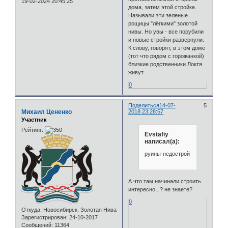
19-02-2024 20:45:25
дома, затем этой стройке.
Называли эти зеленые
рощицы "лёгкими" золотой
нивы. Но увы - все порубили
и новые стройки развернули.
К слову, говорят, в этом доме
(тот что рядом с горожанкой)
близкие родственники Локтя
живут.
0
Поделиться
14-07-
5
Михаил Цененко
2018 23:28:57
Участник
Рейтинг:
Evstafiy
написал(а):
руины-недострой
А что там начинали строить
интересно.. ? не знаете?
0
Откуда:
Новосибирск. Золотая Нива
Зарегистрирован
: 24-10-2017
Сообщений:
11364