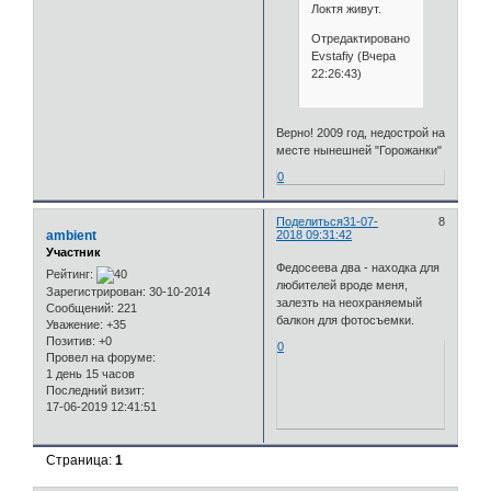
Локтя живут.
Отредактировано
Evstafiy (Вчера
22:26:43)
Верно! 2009 год, недострой на
месте нынешней "Горожанки"
0
Поделиться
31-07-
8
ambient
2018 09:31:42
Участник
Федосеева два - находка для
Рейтинг:
любителей вроде меня,
Зарегистрирован
: 30-10-2014
залезть на неохраняемый
Сообщений:
221
балкон для фотосъемки.
Уважение:
+35
Позитив:
+0
0
Провел на форуме:
1 день 15 часов
Последний визит:
17-06-2019 12:41:51
Страница:
1