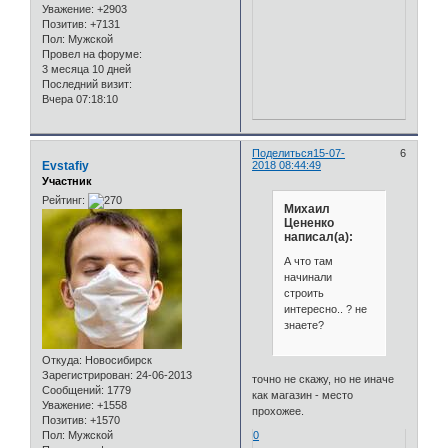
Уважение:
+2903
Позитив:
+7131
Пол:
Мужской
Провел на форуме:
3 месяца 10 дней
Последний визит:
Вчера 07:18:10
Поделиться
15-07-
6
Evstafiy
2018 08:44:49
Участник
Рейтинг:
Михаил
Цененко
написал(а):
А что там
начинали
строить
интересно.. ? не
знаете?
Откуда:
Новосибирск
Зарегистрирован
: 24-06-2013
точно не скажу, но не иначе
Сообщений:
1779
как магазин - место
Уважение:
+1558
прохожее.
Позитив:
+1570
Пол:
Мужской
0