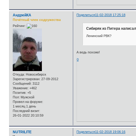
АндрейКА
Поделиться
11-02-2018 17:25:18
Почётный член содружества
Рейтинг:
Сибиряк из Питера написал
Ленинский РВК?
А ведь похоже!
0
Откуда:
Новосибирск
Зарегистрирован
: 27-09-2012
Сообщений:
3112
Уважение:
+462
Позитив:
+5
Пол:
Мужской
Провел на форуме:
1 месяц 1 день
Последний визит:
26-01-2022 20:10:59
NUTRILITE
Поделиться
11-02-2018 19:06:16