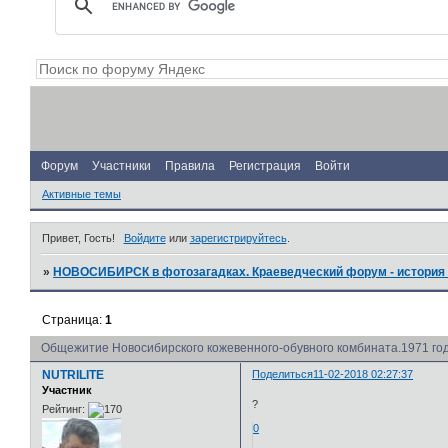
Форум
Участники
Правила
Регистрация
Войти
Активные темы
Привет, Гость!
Войдите
или
зарегистрируйтесь
.
»
НОВОСИБИРСК в фотозагадках. Краеведческий форум - история 
Страница:
1
Общежитие Новосибирского кожевенного-обувного комбината.1971 год
NUTRILITE
Поделиться
11-02-2018 02:27:37
Участник
?
Рейтинг:
0