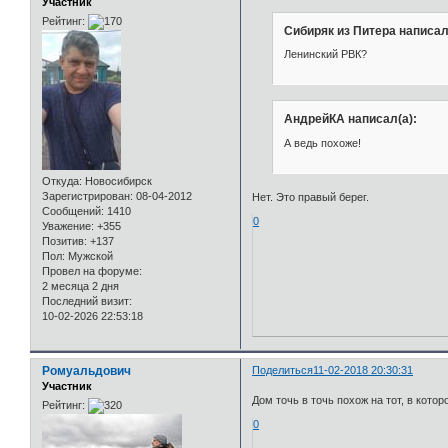
Участник
Рейтинг:
Сибиряк из Питера написал
Ленинский РВК?
АндрейКА написал(а):
А ведь похоже!
Откуда:
Новосибирск
Зарегистрирован
: 08-04-2012
Нет. Это правый берег.
Сообщений:
1410
0
Уважение:
+355
Позитив:
+137
Пол:
Мужской
Провел на форуме:
2 месяца 2 дня
Последний визит:
10-02-2026 22:53:18
Ромуальдович
Поделиться
11-02-2018 20:30:31
Участник
Дом точь в точь похож на тот, в кото
Рейтинг:
0