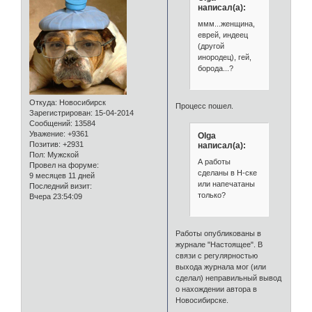
написал(а):
ммм...женщина,
еврей, индеец
(другой
инородец), гей,
борода...?
Откуда:
Новосибирск
Процесс пошел.
Зарегистрирован
: 15-04-2014
Сообщений:
13584
Уважение:
+9361
Olga
Позитив:
+2931
написал(а):
Пол:
Мужской
А работы
Провел на форуме:
сделаны в Н-ске
9 месяцев 11 дней
или напечатаны
Последний визит:
только?
Вчера 23:54:09
Работы опубликованы в
журнале "Настоящее". В
связи с регулярностью
выхода журнала мог (или
сделал) неправильный вывод
о нахождении автора в
Новосибирске.