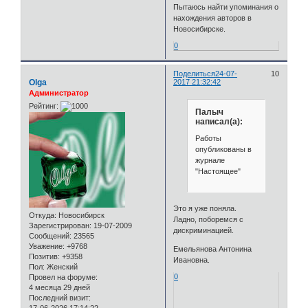
Пытаюсь найти упоминания о
нахождения авторов в
Новосибирске.
0
Поделиться
24-07-
10
Olga
2017 21:32:42
Администратор
Рейтинг:
Палыч
написал(а):
Работы
опубликованы в
журнале
"Настоящее"
Это я уже поняла.
Откуда:
Новосибирск
Ладно, поборемся с
Зарегистрирован
: 19-07-2009
дискриминацией.
Сообщений:
23565
Уважение:
+9768
Емельянова Антонина
Позитив:
+9358
Ивановна.
Пол:
Женский
0
Провел на форуме:
4 месяца 29 дней
Последний визит:
17-06-2026 17:14:22