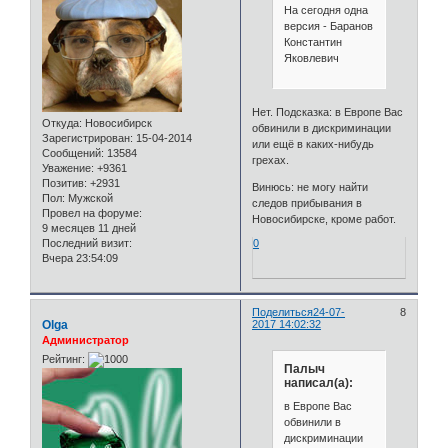
На сегодня одна
версия - Баранов
Константин
Яковлевич
Нет. Подсказка: в Европе Вас
Откуда:
Новосибирск
обвинили в дискриминации
Зарегистрирован
: 15-04-2014
или ещё в каких-нибудь
Сообщений:
13584
грехах.
Уважение:
+9361
Позитив:
+2931
Винюсь: не могу найти
Пол:
Мужской
следов прибывания в
Провел на форуме:
Новосибирске, кроме работ.
9 месяцев 11 дней
Последний визит:
0
Вчера 23:54:09
Поделиться
24-07-
8
Olga
2017 14:02:32
Администратор
Рейтинг:
Палыч
написал(а):
в Европе Вас
обвинили в
дискриминации