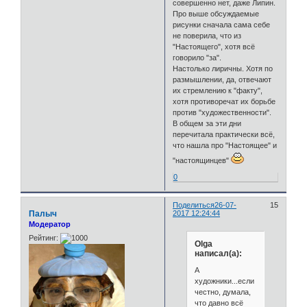
совершенно нет, даже Липин.
Про выше обсуждаемые
рисунки сначала сама себе
не поверила, что из
"Настоящего", хотя всё
говорило "за".
Настолько лиричны. Хотя по
размышлении, да, отвечают
их стремлению к "факту",
хотя противоречат их борьбе
против "художественности".
В общем за эти дни
перечитала практически всё,
что нашла про "Настоящее" и
"настоящинцев"
0
Поделиться
26-07-
15
Палыч
2017 12:24:44
Модератор
Рейтинг:
Olga
написал(а):
А
художники...если
честно, думала,
что давно всё