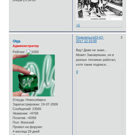
Вчера 23:54:09
+1
Поделиться
23-07-
3
Olga
2017 12:10:00
Администратор
Вау! Даже не знаю...
Рейтинг:
Может Заковряшин, он в
разных техниках работал,
хотя такие подписи...
0
Откуда:
Новосибирск
Зарегистрирован
: 19-07-2009
Сообщений:
23565
Уважение:
+9768
Позитив:
+9358
Пол:
Женский
Провел на форуме:
4 месяца 29 дней