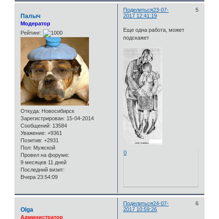
Поделиться
23-07-
5
Палыч
2017 12:41:19
Модератор
Еще одна работа, может
Рейтинг:
подскажет
Откуда:
Новосибирск
Зарегистрирован
: 15-04-2014
Сообщений:
13584
Уважение:
+9361
Позитив:
+2931
Пол:
Мужской
0
Провел на форуме:
9 месяцев 11 дней
Последний визит:
Вчера 23:54:09
Поделиться
24-07-
6
Olga
2017 10:59:26
Администратор