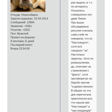
растащено, в т.ч.
по интернету.
Оказалось
совершенно нет,
Откуда:
Новосибирск
даже Липин.
Зарегистрирован
: 15-04-2014
Сообщений:
13584
Про выше
Уважение:
+9361
обсуждаемые
Позитив:
+2931
рисунки сначала
Пол:
Мужской
сама себе не
Провел на форуме:
поверила, что из
9 месяцев 11 дней
"Настоящего",
Последний визит:
хотя всё
Вчера 23:54:09
говорило "за".
Настолько
лиричны. Хотя по
размышлении,
да, отвечают их
стремлению к
"факту", хотя
противоречат их
борьбе против
"художественности".
В общем за эти
дни перечитала
практически всё,
что нашла про
"Настоящее" и
"настоящинцев"