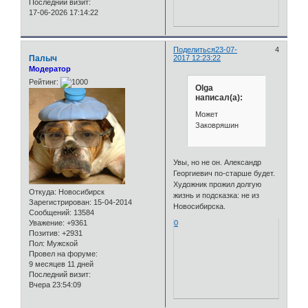
Последний визит:
17-06-2026 17:14:22
Поделиться
23-07-
4
Палыч
2017 12:23:22
Модератор
Рейтинг:
Olga
написал(а):
Может
Заковряшин
Увы, но не он. Александр
Георгиевич по-старше будет.
Художник прожил долгую
Откуда:
Новосибирск
жизнь и подсказка: не из
Зарегистрирован
: 15-04-2014
Новосибирска.
Сообщений:
13584
Уважение:
+9361
0
Позитив:
+2931
Пол:
Мужской
Провел на форуме:
9 месяцев 11 дней
Последний визит:
Вчера 23:54:09