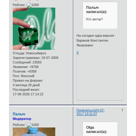
Рейтинг:
Палыч
написал(а):
Кто автор?
На сегодня одна версия -
Баранов Константин
Яковлевич
0
Откуда:
Новосибирск
Зарегистрирован
: 19-07-2009
Сообщений:
23565
Уважение:
+9768
Позитив:
+9358
Пол:
Женский
Провел на форуме:
4 месяца 29 дней
Последний визит:
17-06-2026 17:14:22
Поделиться
24-07-
7
Палыч
2017 13:11:07
Модератор
Рейтинг:
Olga
написал(а):