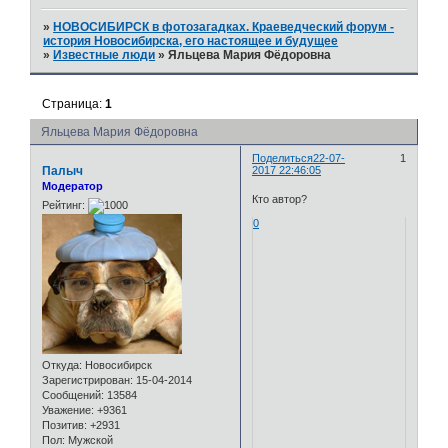
»
НОВОСИБИРСК в фотозагадках. Краеведческий форум -
история Новосибирска, его настоящее и будущее
»
Известные люди
»
Яльцева Мария Фёдоровна
Страница:
1
Яльцева Мария Фёдоровна
Поделиться
22-07-
1
Палыч
2017 22:46:05
Модератор
Кто автор?
Рейтинг:
0
Откуда:
Новосибирск
Зарегистрирован
: 15-04-2014
Сообщений:
13584
Уважение:
+9361
Позитив:
+2931
Пол:
Мужской