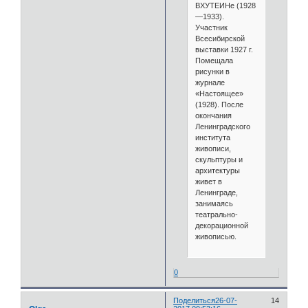
ВХУТЕИНе (1928
—1933).
Участник
Всесибирской
выставки 1927 г.
Помещала
рисунки в
журнале
«Настоящее»
(1928). После
окончания
Ленинградского
института
живописи,
скульптуры и
архитектуры
живет в
Ленинграде,
занимаясь
театрально-
декорационной
живописью.
0
Поделиться
26-07-
14