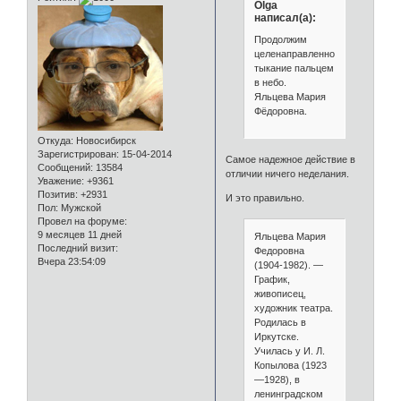
Olga
написал(а):
Продолжим
целенаправленное
тыкание пальцем
в небо.
Яльцева Мария
Фёдоровна.
Откуда:
Новосибирск
Зарегистрирован
: 15-04-2014
Самое надежное действие в
Сообщений:
13584
отличии ничего неделания.
Уважение:
+9361
Позитив:
+2931
И это правильно.
Пол:
Мужской
Провел на форуме:
9 месяцев 11 дней
Яльцева Мария
Последний визит:
Федоровна
Вчера 23:54:09
(1904-1982). —
График,
живописец,
художник театра.
Родилась в
Иркутске.
Училась у И. Л.
Копылова (1923
—1928), в
ленинградском