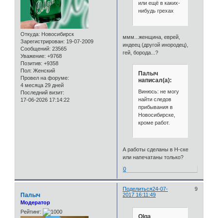
или ещё в каких-
нибудь грехах
Откуда:
Новосибирск
ммм...женщина, еврей,
Зарегистрирован
: 19-07-2009
индеец (другой инородец),
Сообщений:
23565
гей, борода...?
Уважение:
+9768
Позитив:
+9358
Пол:
Женский
Палыч
Провел на форуме:
написал(а):
4 месяца 29 дней
Винюсь: не могу
Последний визит:
найти следов
17-06-2026 17:14:22
прибывания в
Новосибирске,
кроме работ.
А работы сделаны в Н-ске
или напечатаны только?
0
Поделиться
24-07-
9
Палыч
2017 16:11:49
Модератор
Рейтинг:
Olga