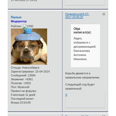
Поделиться
24-07-
11
Палыч
2017 23:45:25
Модератор
Рейтинг:
Olga
написал(а):
Ладно,
поборемся с
дискриминацией.
Емельянова
Антонина
Ивановна.
Откуда:
Новосибирск
Зарегистрирован
: 15-04-2014
Борьба движется в
Сообщений:
13584
правильном направлении.
Уважение:
+9361
Позитив:
+2931
Следующий ход будет
Пол:
Мужской
правильный.
Провел на форуме:
0
9 месяцев 11 дней
Последний визит:
Вчера 23:54:09