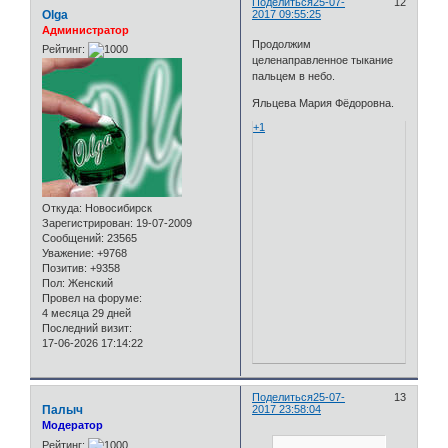
Поделиться
25-07-
12
Olga
2017 09:55:25
Администратор
Продолжим
Рейтинг:
целенаправленное тыкание
пальцем в небо.
Яльцева Мария Фёдоровна.
+1
Откуда:
Новосибирск
Зарегистрирован
: 19-07-2009
Сообщений:
23565
Уважение:
+9768
Позитив:
+9358
Пол:
Женский
Провел на форуме:
4 месяца 29 дней
Последний визит:
17-06-2026 17:14:22
Поделиться
25-07-
13
Палыч
2017 23:58:04
Модератор
Рейтинг: