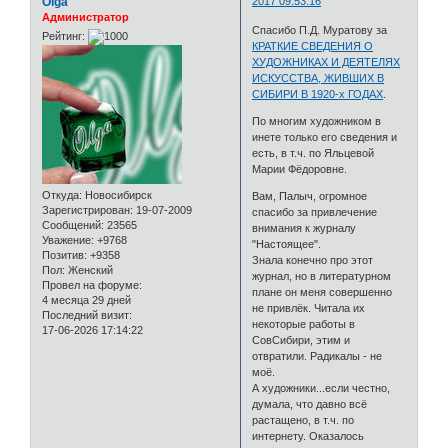
Olga
2017 09:53:16
Администратор
Спасибо П.Д. Муратову за
Рейтинг:
КРАТКИЕ СВЕДЕНИЯ О
ХУДОЖНИКАХ И ДЕЯТЕЛЯХ
ИСКУССТВА, ЖИВШИХ В
СИБИРИ В 1920-х ГОДАХ
.
По многим художником в
инете только его сведения и
есть, в т.ч. по Яльцевой
Марии Фёдоровне.
Откуда:
Новосибирск
Вам, Палыч, огромное
Зарегистрирован
: 19-07-2009
спасибо за привлечение
Сообщений:
23565
внимания к журналу
Уважение:
+9768
"Настоящее".
Позитив:
+9358
Знала конечно про этот
Пол:
Женский
журнал, но в литературном
Провел на форуме:
плане он меня совершенно
4 месяца 29 дней
не привлёк. Читала их
Последний визит:
некоторые работы в
17-06-2026 17:14:22
СовСибири, этим и
отвратили. Радикалы - не
моё.
А художники...если честно,
думала, что давно всё
растащено, в т.ч. по
интернету. Оказалось