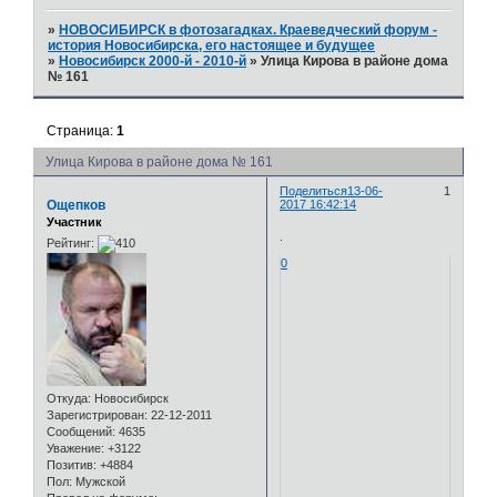
»
НОВОСИБИРСК в фотозагадках. Краеведческий форум -
история Новосибирска, его настоящее и будущее
»
Новосибирск 2000-й - 2010-й
»
Улица Кирова в районе дома
№ 161
Страница:
1
Улица Кирова в районе дома № 161
Поделиться
13-06-
1
Ощепков
2017 16:42:14
Участник
.
Рейтинг:
0
Откуда:
Новосибирск
Зарегистрирован
: 22-12-2011
Сообщений:
4635
Уважение:
+3122
Позитив:
+4884
Пол:
Мужской