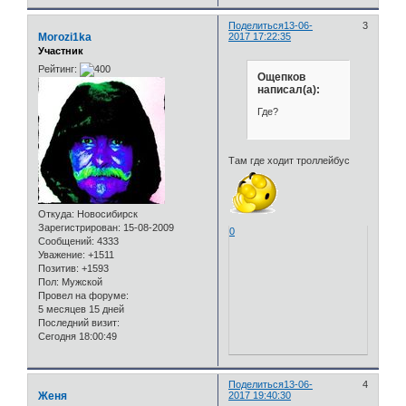
Поделиться
13-06-
3
Morozi1ka
2017 17:22:35
Участник
Рейтинг:
Ощепков
написал(а):
Где?
Там где ходит троллейбус
Откуда:
Новосибирск
Зарегистрирован
: 15-08-2009
0
Сообщений:
4333
Уважение:
+1511
Позитив:
+1593
Пол:
Мужской
Провел на форуме:
5 месяцев 15 дней
Последний визит:
Сегодня 18:00:49
Поделиться
13-06-
4
Женя
2017 19:40:30