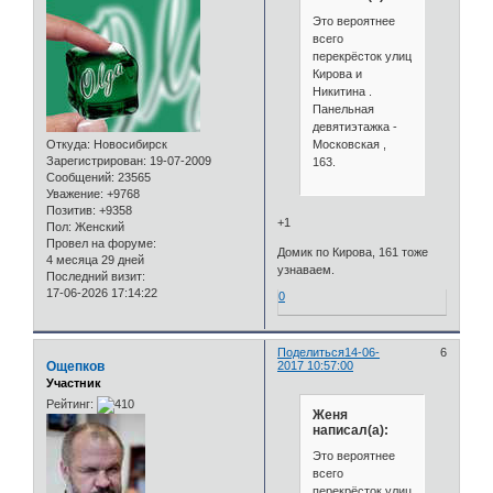
Это вероятнее
всего
перекрёсток улиц
Кирова и
Никитина .
Панельная
девятиэтажка -
Московская ,
Откуда:
Новосибирск
Зарегистрирован
: 19-07-2009
163.
Сообщений:
23565
Уважение:
+9768
Позитив:
+9358
+1
Пол:
Женский
Провел на форуме:
Домик по Кирова, 161 тоже
4 месяца 29 дней
узнаваем.
Последний визит:
17-06-2026 17:14:22
0
Поделиться
14-06-
6
Ощепков
2017 10:57:00
Участник
Рейтинг:
Женя
написал(а):
Это вероятнее
всего
перекрёсток улиц