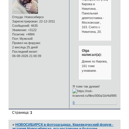
Кирова и
Никитина .
Панельная
Откуда:
Новосибирск
девятиэтажка -
Зарегистрирован
: 22-12-2011
Московская ,
Сообщений:
4635
163. Снято с
Уважение:
+3122
Никитина, 20.
Позитив:
+4884
Пол:
Мужской
Провел на форуме:
2 месяца 25 дней
Olga
Последний визит:
написал(а):
06-08-2026 21:00:39
Домик по Кирова,
161 тоже
узнаваем.
Я тоже так думаю!
0
Страница:
1
»
НОВОСИБИРСК в фотозагадках. Краеведческий форум -
история Новосибирска, его настоящее и будущее