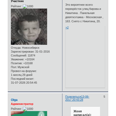
Участник
Это вероятнее всего
Рейтинг:
перекрёсток улиц Кирова и
Никитина . Панельная
девятиэтажка - Московская ,
163. Снято с Никитина, 20.
+2
Откуда:
Новосибирск
Зарегистрирован
: 31-01-2016
Сообщений:
11874
Уважение:
+10164
Позитив:
+10168
Пол:
Мужской
Провел на форуме:
1 месяц 29 дней
Последний визит:
31-07-2026 20:54:45
Поделиться
13-06-
5
Olga
2017 20:43:28
Администратор
Рейтинг:
Женя
написал(а):