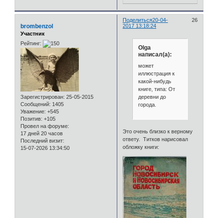
Поделиться
20-04-
26
brombenzol
2017 13:18:24
Участник
Рейтинг:
Olga
написал(а):
может
иллюстрация к
какой-нибудь
книге, типа: От
Зарегистрирован
: 25-05-2015
деревни до
Сообщений:
1405
города.
Уважение:
+545
Позитив:
+105
Провел на форуме:
Это очень близко к верному
17 дней 20 часов
ответу. Титков нарисовал
Последний визит:
обложку книги:
15-07-2026 13:34:50