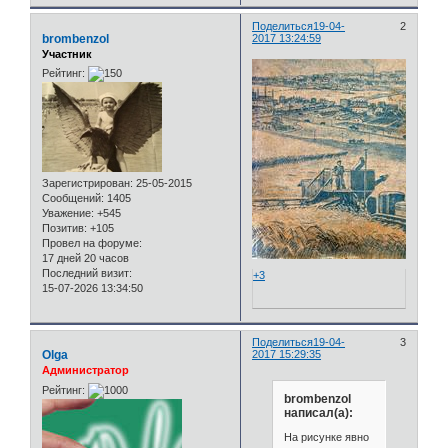
Поделиться
19-04-
2
brombenzol
2017 13:24:59
Участник
Рейтинг:
Зарегистрирован
: 25-05-2015
Сообщений:
1405
Уважение:
+545
Позитив:
+105
Провел на форуме:
17 дней 20 часов
Последний визит:
+3
15-07-2026 13:34:50
Поделиться
19-04-
3
Olga
2017 15:29:35
Администратор
Рейтинг:
brombenzol
написал(а):
На рисунке явно