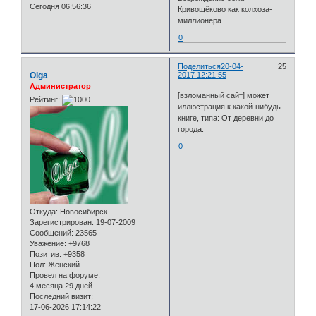
Сегодня 06:56:36
Кривощёково как колхоза-
миллионера.
0
Поделиться
20-04-
25
Olga
2017 12:21:55
Администратор
[взломанный сайт] может
Рейтинг:
иллюстрация к какой-нибудь
книге, типа: От деревни до
города.
0
Откуда:
Новосибирск
Зарегистрирован
: 19-07-2009
Сообщений:
23565
Уважение:
+9768
Позитив:
+9358
Пол:
Женский
Провел на форуме:
4 месяца 29 дней
Последний визит:
17-06-2026 17:14:22