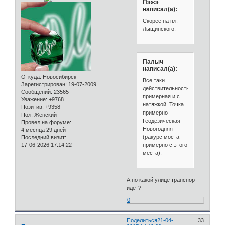
Пэжэ
написал(а):
Скорее на пл.
Лыщинского.
Палыч
написал(а):
Откуда:
Новосибирск
Все таки
Зарегистрирован
: 19-07-2009
действительность
Сообщений:
23565
примерная и с
Уважение:
+9768
натяжкой. Точка
Позитив:
+9358
примерно
Пол:
Женский
Геодезическая -
Провел на форуме:
Новогодняя
4 месяца 29 дней
(ракурс моста
Последний визит:
примерно с этого
17-06-2026 17:14:22
места).
А по какой улице транспорт
идёт?
0
Поделиться
21-04-
33