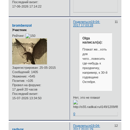
Последний визит:
17-06-2026 17:14:22
Поделиться
19-04-
11
brombenzol
2017 17:03:28
Участник
Рейтинг:
Olga
написал(а):
Плакат же...хоть
для
чего...повесить
где-нибудь к
Зарегистрирован
: 25-05-2015
праздничку,
Сообщений:
1405
например, к 30-й
Уважение:
+545
годовщине
Позитив:
+105
Октября.
Провел на форуме:
17 дней 20 часов
Последний визит:
Нет, это не плакат
15-07-2026 13:34:50
0
Поделиться
19-04-
12
redsox
2017 20:01:29