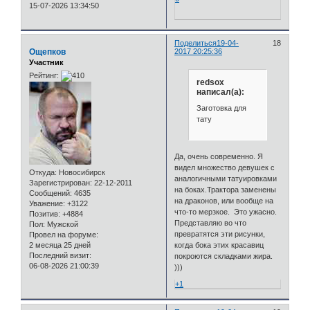
15-07-2026 13:34:50
Поделиться
19-04-
18
Ощепков
2017 20:25:36
Участник
Рейтинг:
redsox
написал(а):
Заготовка для
тату
Да, очень современно. Я
видел множество девушек с
Откуда:
Новосибирск
аналогичными татуировками
Зарегистрирован
: 22-12-2011
на боках.Трактора заменены
Сообщений:
4635
на драконов, или вообще на
Уважение:
+3122
что-то мерзкое. Это ужасно.
Позитив:
+4884
Представляю во что
Пол:
Мужской
превратятся эти рисунки,
Провел на форуме:
2 месяца 25 дней
когда бока этих красавиц
Последний визит:
покроются складками жира.
06-08-2026 21:00:39
)))
+1