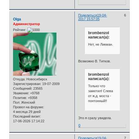
Поделиться
19-04-
6
Olga
2017 15:57:05
Администратор
Рейтинг:
brombenzol
написал(а):
Нет, не Ликман.
Возможно В. Титков.
brombenzol
написал(а):
Откуда:
Новосибирск
Зарегистрирован
: 19-07-2009
Только что
Сообщений:
23565
заметил! Слева
Уважение:
+9768
от ж.д. моста -
Позитив:
+9358
понтонный!!
Пол:
Женский
Провел на форуме:
4 месяца 29 дней
Последний визит:
Это я сразу увидела.
17-06-2026 17:14:22
0
Поделиться
19-04-
7