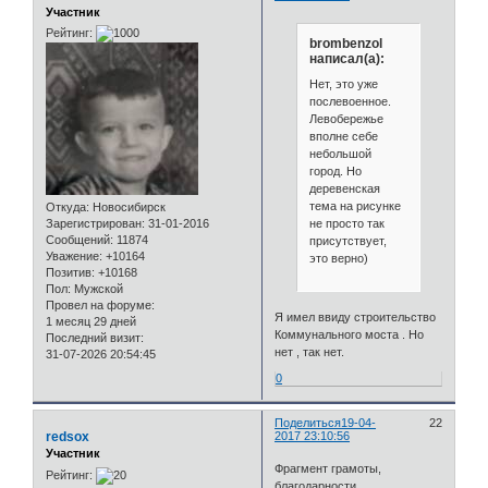
Участник
Рейтинг:
brombenzol
написал(а):
Нет, это уже
послевоенное.
Левобережье
вполне себе
небольшой
город. Но
деревенская
тема на рисунке
Откуда:
Новосибирск
не просто так
Зарегистрирован
: 31-01-2016
Сообщений:
11874
присутствует,
Уважение:
+10164
это верно)
Позитив:
+10168
Пол:
Мужской
Провел на форуме:
Я имел ввиду строительство
1 месяц 29 дней
Коммунального моста . Но
Последний визит:
нет , так нет.
31-07-2026 20:54:45
0
Поделиться
19-04-
22
redsox
2017 23:10:56
Участник
Фрагмент грамоты,
Рейтинг:
благодарности.