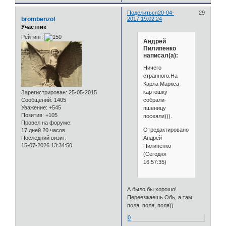
Поделиться
20-04-
29
brombenzol
2017 19:02:24
Участник
Рейтинг:
Андрей
Пилипенко
написал(а):
Ничего
странного.На
Карла Маркса
картошку
Зарегистрирован
: 25-05-2015
собрали-
Сообщений:
1405
Уважение:
+545
пшеницу
Позитив:
+105
посеяли))).
Провел на форуме:
Отредактировано
17 дней 20 часов
Андрей
Последний визит:
15-07-2026 13:34:50
Пилипенко
(Сегодня
16:57:35)
А было бы хорошо!
Переезжаешь Обь, а там
поля, поля, поля))
0