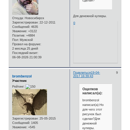
сделан?
Для денежной купюры.
Откуда:
Новосибирск
Зарегистрирован
: 22-12-2011
0
Сообщений:
4635
Уважение:
+3122
Позитив:
+4884
Пол:
Мужской
Провел на форуме:
2 месяца 25 дней
Последний визит:
06-08-2026 21:00:39
Поделиться
19-04-
9
brombenzol
2017 16:39:43
Участник
Рейтинг:
Ощепков
написал(а):
brombenzol
написал(а):Но
для чего этот
рисунок был
Зарегистрирован
: 25-05-2015
сделан?Для
Сообщений:
1405
денежной
Уважение:
+545
купюры.