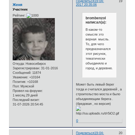
Поделиться
19-04-
19
Женя
2017 20:35:06
Участник
Рейтинг:
brombenzol
написал(а):
В каком-то
смысле это
верная мысль.
То, для чего
предназначался
этот рисунок,
тематически
объединяло и
Откуда:
Новосибирск
город, и деревню.
Зарегистрирован
: 31-01-2016
Сообщений:
11874
Уважение:
+10164
Позитив:
+10168
Может быть левый берег
Пол:
Мужской
тогда и считался деревней , а
Провел на форуме:
строительство моста и было
1 месяц 29 дней
объединяющим берега .
Последний визит:
(бредовая , но версия)
31-07-2026 20:54:45
0
Поделиться
19-04-
20