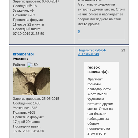
Зарегистрирован
: 03-03-2017
А вот мысли художника
Сообщений:
18
витают в другом месте. Стоит
Уважение:
+9
на час ближе и наблюдает за
Позитив:
+263
сбором последнего на этом
Провел на форуме:
месте урожая.
11 часов 22 минуты
Последний визит:
0
07-10-2019 21:35:50
Поделиться
20-04-
23
brombenzol
2017 06:40:49
Участник
Рейтинг:
redsox
написал(а):
Фрагмент
грамоты,
благодарности.
А вот мысли
Зарегистрирован
: 25-05-2015
художника
Сообщений:
1405
витают в другом
Уважение:
+545
месте. Стоит на
Позитив:
+105
час ближе и
Провел на форуме:
наблюдает за
17 дней 20 часов
сбором
Последний визит:
последнего на
15-07-2026 13:34:50
этом месте