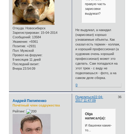
правую часть
зарисовки
выдумал?
Откуда:
Новосибирск
Не выдумал, а накидал
Зарегистрирован
: 15-04-2014
(нарисовал) хорошо
Сообщений:
13584
узнаваемые объекты. Как
Уважение:
+9361
сказал есть термин - коллаж,
Позитив:
+2931
и хороший профессионал (а
Пол:
Мужской
художник очень хороший
Провел на форуме:
профессионал) может это
9 месяцев 11 дней
сделать. Сам попадался на
Последний визит:
этот трюк - с виду не
Вчера 23:54:09
подкопаешься - фото, а на
самом деле сборка.
0
Поделиться
22-04-
36
Андрей Пилипенко
2017 11:47:09
Почётный член содружества
Рейтинг:
Olga
написал(а):
И башенки какие-
то...