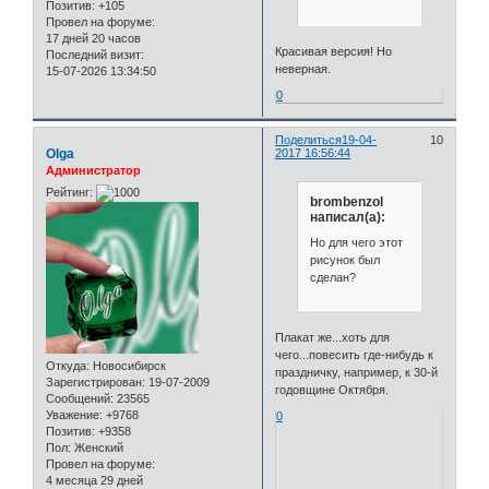
Позитив:
+105
Провел на форуме:
17 дней 20 часов
Красивая версия! Но
Последний визит:
неверная.
15-07-2026 13:34:50
0
Поделиться
19-04-
10
Olga
2017 16:56:44
Администратор
Рейтинг:
brombenzol
написал(а):
Но для чего этот
рисунок был
сделан?
Плакат же...хоть для
чего...повесить где-нибудь к
Откуда:
Новосибирск
праздничку, например, к 30-й
Зарегистрирован
: 19-07-2009
годовщине Октября.
Сообщений:
23565
Уважение:
+9768
0
Позитив:
+9358
Пол:
Женский
Провел на форуме:
4 месяца 29 дней