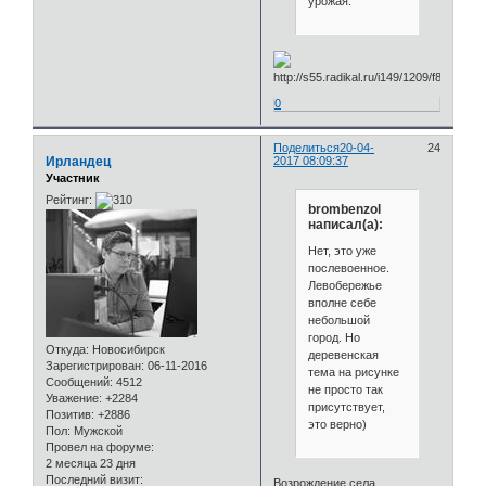
урожая.
0
Поделиться
20-04-
24
Ирландец
2017 08:09:37
Участник
Рейтинг:
brombenzol
написал(а):
Нет, это уже
послевоенное.
Левобережье
вполне себе
небольшой
город. Но
Откуда:
Новосибирск
деревенская
Зарегистрирован
: 06-11-2016
тема на рисунке
Сообщений:
4512
не просто так
Уважение:
+2284
присутствует,
Позитив:
+2886
это верно)
Пол:
Мужской
Провел на форуме:
2 месяца 23 дня
Последний визит:
Возрождение села