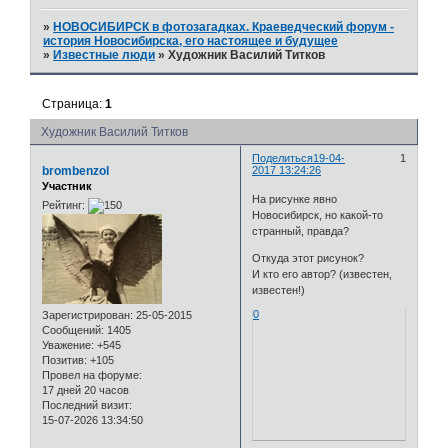
»
НОВОСИБИРСК в фотозагадках. Краеведческий форум -
история Новосибирска, его настоящее и будущее
»
Известные люди
»
Художник Василий Титков
Страница:
1
Художник Василий Титков
Поделиться
19-04-
1
brombenzol
2017 13:24:26
Участник
На рисунке явно
Рейтинг:
Новосибирск, но какой-то
странный, правда?
Откуда этот рисунок?
И кто его автор? (известен,
известен!)
0
Зарегистрирован
: 25-05-2015
Сообщений:
1405
Уважение:
+545
Позитив:
+105
Провел на форуме:
17 дней 20 часов
Последний визит:
15-07-2026 13:34:50