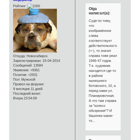
Рейтинг:
Olga
написал(а):
Судя по тому,
что
изображённое
слева
соответствует
действительности
(+-), то значит
справа тоже реал
Откуда:
Новосибирск
1946-47 годов.
Зарегистрирован
: 15-04-2014
Сообщений:
13584
Т.е. художник
Уважение:
+9361
находится где-то
Позитив:
+2931
в районе
Пол:
Мужской
нынешнего
Провел на форуме:
Котовского, 10, а
9 месяцев 11 дней
перед нами ул.
Последний визит:
Планировочная.
Вчера 23:54:09
А что там справа
за "колесо
обозрения"? И
башенки какие-
то...