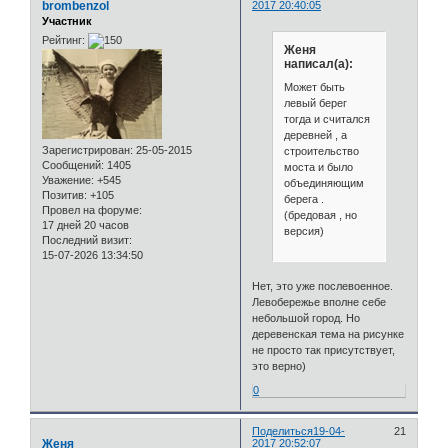
brombenzol
2017 20:40:05
Участник
Рейтинг:
Женя
написал(а):
Может быть
левый берег
тогда и считался
деревней , а
Зарегистрирован
: 25-05-2015
строительство
Сообщений:
1405
моста и было
Уважение:
+545
объединяющим
Позитив:
+105
берега .
Провел на форуме:
(бредовая , но
17 дней 20 часов
версия)
Последний визит:
15-07-2026 13:34:50
Нет, это уже послевоенное.
Левобережье вполне себе
небольшой город. Но
деревенская тема на рисунке
не просто так присутствует,
это верно)
0
Поделиться
19-04-
21
Женя
2017 20:52:07