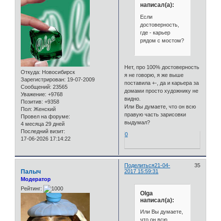
написал(а):
Если
достоверность,
где - карьер
рядом с мостом?
Нет, про 100% достоверность
Откуда:
Новосибирск
я не говорю, я же выше
Зарегистрирован
: 19-07-2009
поставила +-, да и карьера за
Сообщений:
23565
домами просто художнику не
Уважение:
+9768
видно.
Позитив:
+9358
Или Вы думаете, что он всю
Пол:
Женский
правую часть зарисовки
Провел на форуме:
выдумал?
4 месяца 29 дней
Последний визит:
0
17-06-2026 17:14:22
Поделиться
21-04-
35
Палыч
2017 15:59:31
Модератор
Рейтинг:
Olga
написал(а):
Или Вы думаете,
что он всю