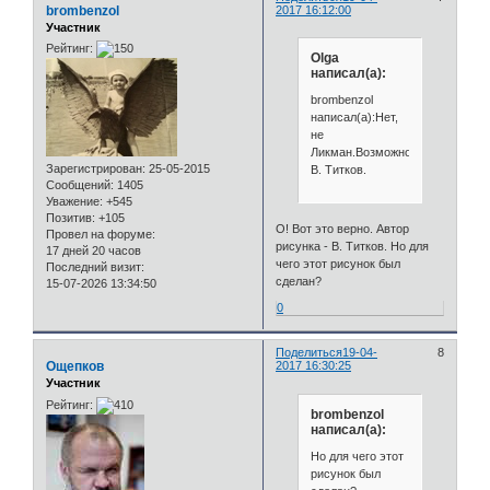
brombenzol
2017 16:12:00
Участник
Рейтинг:
Olga
написал(а):
brombenzol
написал(а):Нет,
не
Ликман.Возможно
Зарегистрирован
: 25-05-2015
В. Титков.
Сообщений:
1405
Уважение:
+545
Позитив:
+105
О! Вот это верно. Автор
Провел на форуме:
рисунка - В. Титков. Но для
17 дней 20 часов
чего этот рисунок был
Последний визит:
сделан?
15-07-2026 13:34:50
0
Поделиться
19-04-
8
Ощепков
2017 16:30:25
Участник
Рейтинг:
brombenzol
написал(а):
Но для чего этот
рисунок был