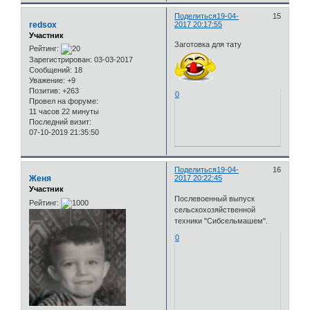
Поделиться
19-04-
15
redsox
2017 20:17:55
Участник
Заготовка для тату
Рейтинг:
Зарегистрирован
: 03-03-2017
Сообщений:
18
Уважение:
+9
Позитив:
+263
0
Провел на форуме:
11 часов 22 минуты
Последний визит:
07-10-2019 21:35:50
Поделиться
19-04-
16
Женя
2017 20:22:45
Участник
Послевоенный выпуск
Рейтинг:
сельскохозяйственной
техники "Сибсельмашем".
0