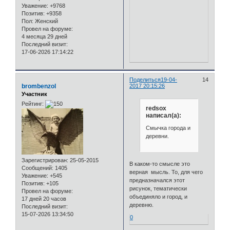
Уважение:
+9768
Позитив:
+9358
Пол:
Женский
Провел на форуме:
4 месяца 29 дней
Последний визит:
17-06-2026 17:14:22
Поделиться
19-04-
14
brombenzol
2017 20:15:26
Участник
Рейтинг:
redsox
написал(а):
Смычка города и
деревни.
Зарегистрирован
: 25-05-2015
В каком-то смысле это
Сообщений:
1405
верная мысль. То, для чего
Уважение:
+545
предназначался этот
Позитив:
+105
рисунок, тематически
Провел на форуме:
объединяло и город, и
17 дней 20 часов
деревню.
Последний визит:
15-07-2026 13:34:50
0