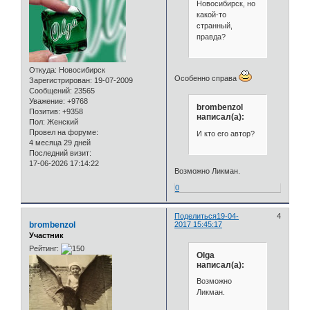
Новосибирск, но
какой-то
странный,
правда?
Откуда:
Новосибирск
Особенно справа
Зарегистрирован
: 19-07-2009
Сообщений:
23565
Уважение:
+9768
brombenzol
Позитив:
+9358
написал(а):
Пол:
Женский
Провел на форуме:
И кто его автор?
4 месяца 29 дней
Последний визит:
17-06-2026 17:14:22
Возможно Ликман.
0
Поделиться
19-04-
4
brombenzol
2017 15:45:17
Участник
Рейтинг:
Olga
написал(а):
Возможно
Ликман.