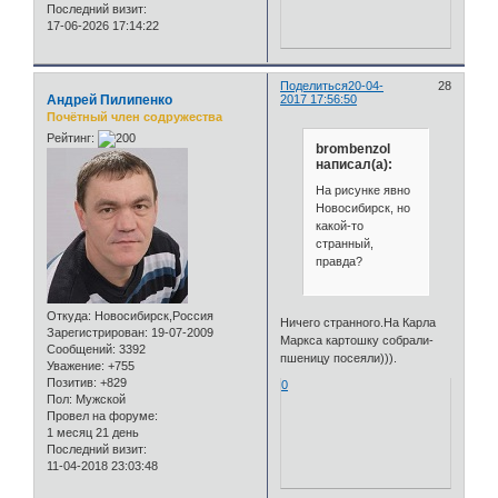
Последний визит:
17-06-2026 17:14:22
Поделиться
20-04-
28
Андрей Пилипенко
2017 17:56:50
Почётный член содружества
Рейтинг:
brombenzol
написал(а):
На рисунке явно
Новосибирск, но
какой-то
странный,
правда?
Откуда:
Новосибирск,Россия
Ничего странного.На Карла
Зарегистрирован
: 19-07-2009
Маркса картошку собрали-
Сообщений:
3392
пшеницу посеяли))).
Уважение:
+755
Позитив:
+829
0
Пол:
Мужской
Провел на форуме:
1 месяц 21 день
Последний визит:
11-04-2018 23:03:48