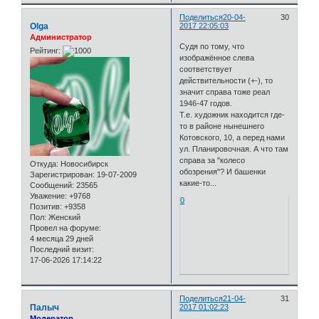
Поделиться
20-04-
30
Olga
2017 22:05:03
Администратор
Судя по тому, что
Рейтинг:
изображённое слева
соответствует
действительности (+-), то
значит справа тоже реал
1946-47 годов.
Т.е. художник находится где-
то в районе нынешнего
Котовского, 10, а перед нами
ул. Планировочная. А что там
справа за "колесо
Откуда:
Новосибирск
обозрения"? И башенки
Зарегистрирован
: 19-07-2009
какие-то...
Сообщений:
23565
Уважение:
+9768
0
Позитив:
+9358
Пол:
Женский
Провел на форуме:
4 месяца 29 дней
Последний визит:
17-06-2026 17:14:22
Поделиться
21-04-
31
Палыч
2017 01:02:23
Модератор