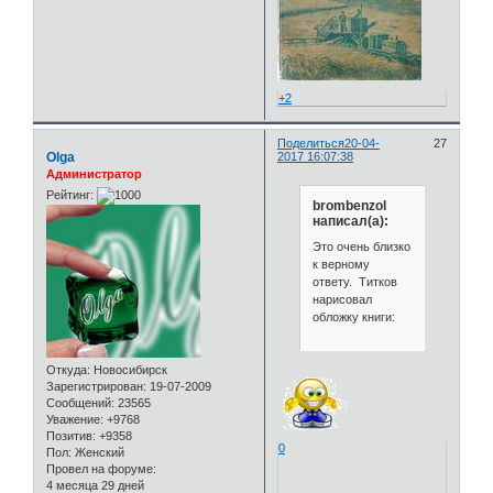
+2
Поделиться
20-04-
27
Olga
2017 16:07:38
Администратор
Рейтинг:
brombenzol
написал(а):
Это очень близко
к верному
ответу. Титков
нарисовал
обложку книги:
Откуда:
Новосибирск
Зарегистрирован
: 19-07-2009
Сообщений:
23565
Уважение:
+9768
Позитив:
+9358
0
Пол:
Женский
Провел на форуме:
4 месяца 29 дней