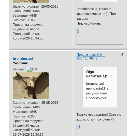
Зарегистрирован
: 25-05-2015
Левобережье, конечно,
Сообщений:
1405
красиво смотрится)) Поля,
Уважение:
+545
заводы...
Позитив:
+105
Нет, не Ликман.
Провел на форуме:
17 дней 20 часов
0
Последний визит:
15-07-2026 13:34:50
Поделиться
19-04-
5
brombenzol
2017 15:46:42
Участник
Рейтинг:
Olga
написал(а):
brombenzol
написал(а):На
рисунке явно
Новосибирск.
Зарегистрирован
: 25-05-2015
Сообщений:
1405
Уважение:
+545
Только что заметил! Слева от
Позитив:
+105
ж.д. моста - понтонный!!
Провел на форуме:
17 дней 20 часов
+1
Последний визит:
15-07-2026 13:34:50