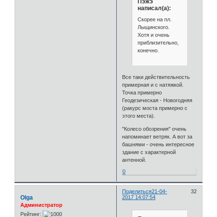
Пэжэ
написал(а):
Скорее на пл.
Лыщинского.
Хотя и очень
приблизительно,
конечно.
Все таки действительность
примерная и с натяжкой.
Точка примерно
Геодезическая - Новогодняя
(ракурс моста примерно с
этого места).
"Колесо обозрения" очень
напоминает ветряк. А вот за
башнями - очень интересное
здание с характерной
антенной.
0
Поделиться
21-04-
32
Olga
2017 14:07:54
Администратор
Рейтинг: