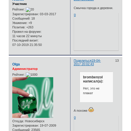
Участник
Смычка города и деревни.
Рейтинг:
Зарегистрирован
: 03-03-2017
0
Сообщений:
18
Уважение:
+9
Позитив:
+263
Провел на форуме:
11 часов 22 минуты
Последний визит:
07-10-2019 21:35:50
Поделиться
19-04-
13
Olga
2017 20:02:43
Администратор
Рейтинг:
brombenzol
написал(а):
Нет, это не
плакат
А похоже
0
Откуда:
Новосибирск
Зарегистрирован
: 19-07-2009
Сообщений:
23565