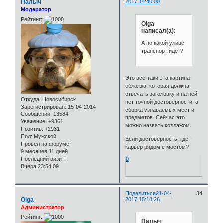
Палыч
2017 14:40:00
Модератор
Рейтинг:
Olga
написал(а):
А по какой улице
транспорт идёт?
Это все-таки эта картина-
обложка, которая должна
отвечать заголовку и на ней
Откуда:
Новосибирск
нет точной достоверности, а
Зарегистрирован
: 15-04-2014
сборка узнаваемых мест и
Сообщений:
13584
предметов. Сейчас это
Уважение:
+9361
можно назвать коллажом.
Позитив:
+2931
Пол:
Мужской
Если достоверность, где -
Провел на форуме:
карьер рядом с мостом?
9 месяцев 11 дней
Последний визит:
0
Вчера 23:54:09
Поделиться
21-04-
34
Olga
2017 15:18:26
Администратор
Рейтинг:
Палыч