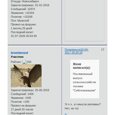
Откуда:
Новосибирск
Зарегистрирован
: 31-01-2016
Сообщений:
11874
Уважение:
+10164
Позитив:
+10168
Пол:
Мужской
Провел на форуме:
1 месяц 29 дней
Последний визит:
31-07-2026 20:54:45
Поделиться
19-04-
17
brombenzol
2017 20:24:19
Участник
Рейтинг:
Женя
написал(а):
Послевоенный
выпуск
сельскохозяйственной
техники
Зарегистрирован
: 25-05-2015
"Сибсельмашем".
Сообщений:
1405
Уважение:
+545
Позитив:
+105
Э-э-э...в смысле рекламы?
Провел на форуме:
Нет, не то)
17 дней 20 часов
Последний визит:
0