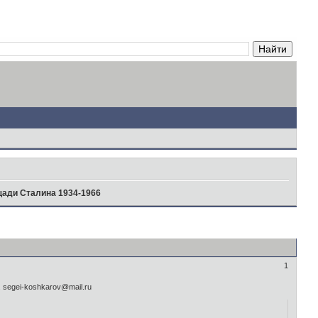
щади Сталина 1934-1966
1
segei-koshkarov@mail.ru