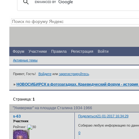
Форум
Участники
Правила
Регистрация
Войти
Активные темы
Привет, Гость!
Войдите
или
зарегистрируйтесь
.
»
НОВОСИБИРСК в фотозагадках. Краеведческий форум - история 
Страница:
1
"Универмаг" на площади Сталина 1934-1966
s-63
Поделиться
21-01-2017 16:34:29
Участник
Собираю любую информацию по данном
Рейтинг:
0