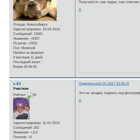
Получается: сам задаю, сам отвечаю.
0
Откуда:
Новосибирск
Зарегистрирован
: 15-04-2014
Сообщений:
13581
Уважение:
+9357
Позитив:
+2931
Пол:
Мужской
Провел на форуме:
9 месяцев 11 дней
Последний визит:
Вчера 20:46:05
s-63
Поделиться
21-01-2017 23:20:37
Участник
Это не загадка, подпись под фотограф
Рейтинг:
0
Зарегистрирован
: 11-01-2015
Сообщений:
252
Уважение:
+113
Позитив:
+0