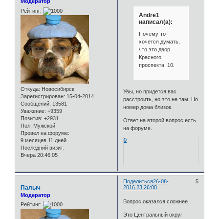
Модератор
Рейтинг:
Andre1
написал(а):
Почему-то
хочется думать,
что это двор
Красного
проспекта, 10.
Откуда:
Новосибирск
Увы, но придется вас
Зарегистрирован
: 15-04-2014
расстроить, но это не там. Но
Сообщений:
13581
номер дома близок.
Уважение:
+9359
Позитив:
+2931
Ответ на второй вопрос есть
Пол:
Мужской
на форуме.
Провел на форуме:
0
9 месяцев 11 дней
Последний визит:
Вчера 20:46:05
Поделиться
26-08-
5
Палыч
2016 23:26:08
Модератор
Вопрос оказался сложнее.
Рейтинг:
Это Центральный округ