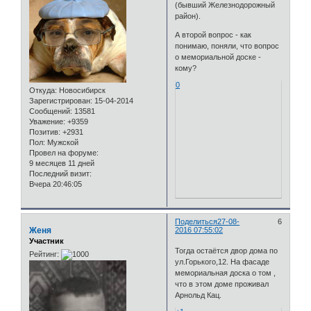
(бывший Железнодорожный
район).
А второй вопрос - как
понимаю, поняли, что вопрос
о мемориальной доске -
кому?
0
Откуда:
Новосибирск
Зарегистрирован
: 15-04-2014
Сообщений:
13581
Уважение:
+9359
Позитив:
+2931
Пол:
Мужской
Провел на форуме:
9 месяцев 11 дней
Последний визит:
Вчера 20:46:05
Поделиться
27-08-
6
Женя
2016 07:55:02
Участник
Тогда остаётся двор дома по
Рейтинг:
ул.Горького,12. На фасаде
мемориальная доска о том ,
что в этом доме проживал
Арнольд Кац.