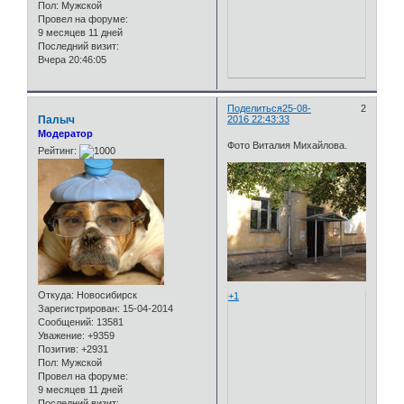
Пол:
Мужской
Провел на форуме:
9 месяцев 11 дней
Последний визит:
Вчера 20:46:05
Поделиться
25-08-
2
Палыч
2016 22:43:33
Модератор
Фото Виталия Михайлова.
Рейтинг:
Откуда:
Новосибирск
+1
Зарегистрирован
: 15-04-2014
Сообщений:
13581
Уважение:
+9359
Позитив:
+2931
Пол:
Мужской
Провел на форуме:
9 месяцев 11 дней
Последний визит: