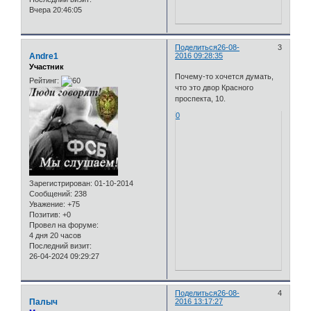
Вчера 20:46:05
Поделиться
26-08-
3
Andre1
2016 09:28:35
Участник
Почему-то хочется думать,
Рейтинг:
что это двор Красного
проспекта, 10.
0
Зарегистрирован
: 01-10-2014
Сообщений:
238
Уважение:
+75
Позитив:
+0
Провел на форуме:
4 дня 20 часов
Последний визит:
26-04-2024 09:29:27
Поделиться
26-08-
4
Палыч
2016 13:17:27