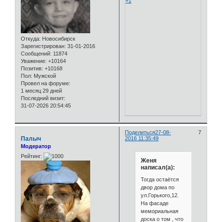
+1
Откуда:
Новосибирск
Зарегистрирован
: 31-01-2016
Сообщений:
11874
Уважение:
+10164
Позитив:
+10168
Пол:
Мужской
Провел на форуме:
1 месяц 29 дней
Последний визит:
31-07-2026 20:54:45
Поделиться
27-08-
7
Палыч
2016 11:35:49
Модератор
Рейтинг:
Женя
написал(а):
Тогда остаётся
двор дома по
ул.Горького,12.
На фасаде
мемориальная
доска о том , что