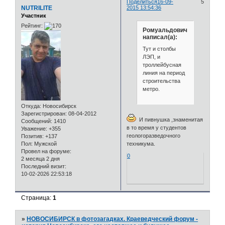
Поделиться
16-09-
5
NUTRILITE
2015 13:54:36
Участник
Рейтинг:
Ромуальдович
написал(а):
Тут и столбы
ЛЭП, и
троллейбусная
линия на период
строительства
метро.
Откуда:
Новосибирск
Зарегистрирован
: 08-04-2012
И пивнушка ,знаменитая
Сообщений:
1410
в то время у студентов
Уважение:
+355
геологоразведочного
Позитив:
+137
Пол:
Мужской
техникума.
Провел на форуме:
0
2 месяца 2 дня
Последний визит:
10-02-2026 22:53:18
Страница:
1
»
НОВОСИБИРСК в фотозагадках. Краеведческий форум -