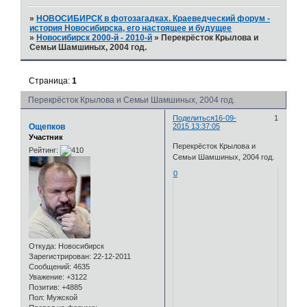
»
НОВОСИБИРСК в фотозагадках. Краеведческий форум -
история Новосибирска, его настоящее и будущее
»
Новосибирск 2000-й - 2010-й
»
Перекрёсток Крылова и
Семьи Шамшиных, 2004 год.
Страница:
1
Перекрёсток Крылова и Семьи Шамшиных, 2004 год.
Поделиться
16-09-
1
Ощепков
2015 13:37:05
Участник
Перекрёсток Крылова и
Рейтинг:
Семьи Шамшиных, 2004 год.
0
Откуда:
Новосибирск
Зарегистрирован
: 22-12-2011
Сообщений:
4635
Уважение:
+3122
Позитив:
+4885
Пол:
Мужской