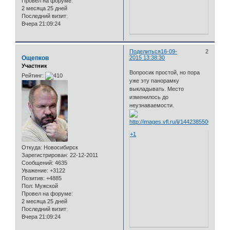
Провел на форуме:
2 месяца 25 дней
Последний визит:
Вчера 21:09:24
Поделиться
16-09-
2
Ощепков
2015 13:38:30
Участник
Вопросик простой, но пора
Рейтинг:
уже эту панорамку
выкладывать. Место
изменилось до
неузнаваемости.
+1
Откуда:
Новосибирск
Зарегистрирован
: 22-12-2011
Сообщений:
4635
Уважение:
+3122
Позитив:
+4885
Пол:
Мужской
Провел на форуме:
2 месяца 25 дней
Последний визит:
Вчера 21:09:24