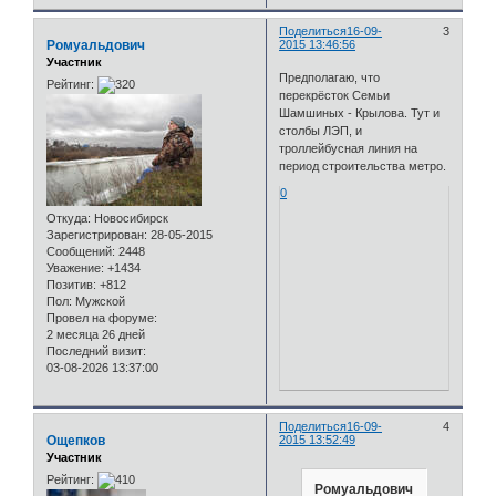
Поделиться
16-09-
3
Ромуальдович
2015 13:46:56
Участник
Предполагаю, что
Рейтинг:
перекрёсток Семьи
Шамшиных - Крылова. Тут и
столбы ЛЭП, и
троллейбусная линия на
период строительства метро.
0
Откуда:
Новосибирск
Зарегистрирован
: 28-05-2015
Сообщений:
2448
Уважение:
+1434
Позитив:
+812
Пол:
Мужской
Провел на форуме:
2 месяца 26 дней
Последний визит:
03-08-2026 13:37:00
Поделиться
16-09-
4
Ощепков
2015 13:52:49
Участник
Рейтинг:
Ромуальдович