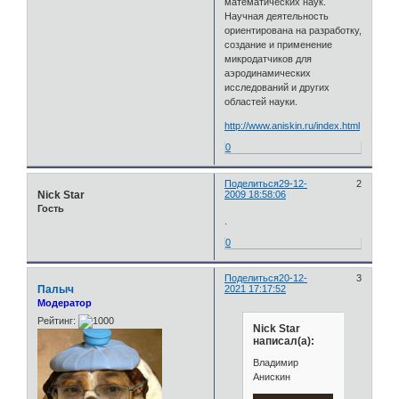
математических наук.
Научная деятельность
ориентирована на разработку,
создание и применение
микродатчиков для
аэродинамических
исследований и других
областей науки.
http://www.aniskin.ru/index.html
0
Поделиться
29-12-
2
Nick Star
2009 18:58:06
Гость
.
0
Поделиться
20-12-
3
Палыч
2021 17:17:52
Модератор
Рейтинг:
Nick Star
написал(а):
Владимир
Анискин