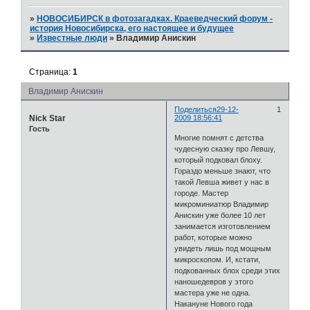
»
НОВОСИБИРСК в фотозагадках. Краеведческий форум -
история Новосибирска, его настоящее и будущее
»
Известные люди
»
Владимир Анискин
Страница:
1
Владимир Анискин
Поделиться
29-12-
1
Nick Star
2009 18:56:41
Гость
Многие помнят с детства
чудесную сказку про Левшу,
который подковал блоху.
Гораздо меньше знают, что
такой Левша живет у нас в
городе. Мастер
микроминиатюр Владимир
Анискин уже более 10 лет
занимается изготовлением
работ, которые можно
увидеть лишь под мощным
микроскопом. И, кстати,
подкованных блох среди этих
наношедевров у этого
мастера уже не одна.
Накануне Нового года