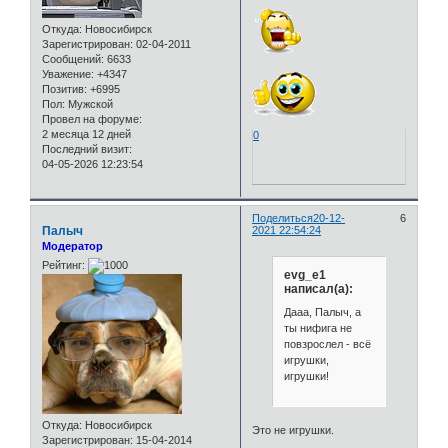
Откуда:
Новосибирск
Зарегистрирован
: 02-04-2011
Сообщений:
6633
Уважение:
+4347
Позитив:
+6995
Пол:
Мужской
Провел на форуме:
2 месяца 12 дней
0
Последний визит:
04-05-2026 12:23:54
Поделиться
20-12-
6
Палыч
2021 22:54:24
Модератор
Рейтинг:
evg_e1
написал(а):
Дааа, Палыч, а
ты нифига не
повзрослел - всё
игрушки,
игрушки!
Откуда:
Новосибирск
Это не игрушки.
Зарегистрирован
: 15-04-2014