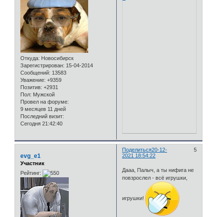
Откуда:
Новосибирск
Зарегистрирован
: 15-04-2014
Сообщений:
13583
Уважение:
+9359
Позитив:
+2931
Пол:
Мужской
Провел на форуме:
9 месяцев 11 дней
Последний визит:
Сегодня 21:42:40
Поделиться
20-12-
5
evg_e1
2021 18:54:22
Участник
Дааа, Палыч, а ты нифига не
Рейтинг:
повзрослел - всё игрушки,
игрушки!