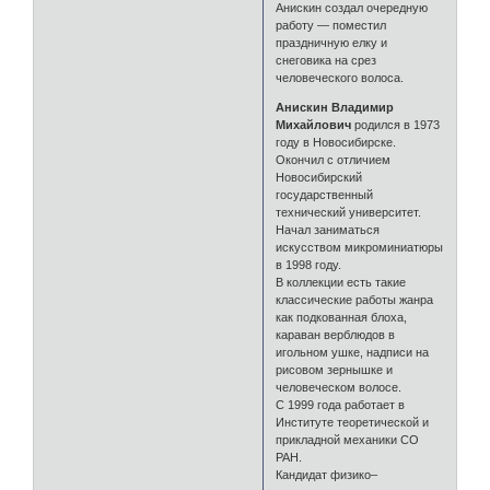
Анискин создал очередную
работу — поместил
праздничную елку и
снеговика на срез
человеческого волоса.
Анискин Владимир
Михайлович
родился в 1973
году в Новосибирске.
Окончил с отличием
Новосибирский
государственный
технический университет.
Начал заниматься
искусством микроминиатюры
в 1998 году.
В коллекции есть такие
классические работы жанра
как подкованная блоха,
караван верблюдов в
игольном ушке, надписи на
рисовом зернышке и
человеческом волосе.
С 1999 года работает в
Институте теоретической и
прикладной механики СО
РАН.
Кандидат физико–