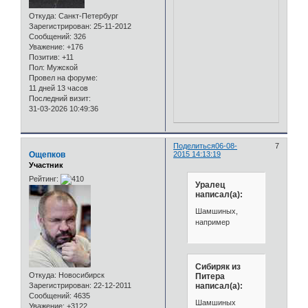
Откуда:
Санкт-Петербург
Зарегистрирован
: 25-11-2012
Сообщений:
326
Уважение:
+176
Позитив:
+11
Пол:
Мужской
Провел на форуме:
11 дней 13 часов
Последний визит:
31-03-2026 10:49:36
Поделиться
06-08-
7
Ощепков
2015 14:13:19
Участник
Рейтинг:
Уралец
написал(а):
Шамшиных,
например
Сибиряк из
Откуда:
Новосибирск
Питера
Зарегистрирован
: 22-12-2011
написал(а):
Сообщений:
4635
Шамшиных
Уважение:
+3122