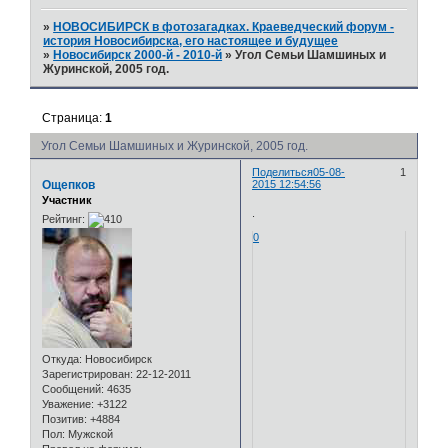
»
НОВОСИБИРСК в фотозагадках. Краеведческий форум -
история Новосибирска, его настоящее и будущее
»
Новосибирск 2000-й - 2010-й
»
Угол Семьи Шамшиных и
Журинской, 2005 год.
Страница:
1
Угол Семьи Шамшиных и Журинской, 2005 год.
Поделиться
05-08-
1
Ощепков
2015 12:54:56
Участник
.
Рейтинг:
0
Откуда:
Новосибирск
Зарегистрирован
: 22-12-2011
Сообщений:
4635
Уважение:
+3122
Позитив:
+4884
Пол:
Мужской