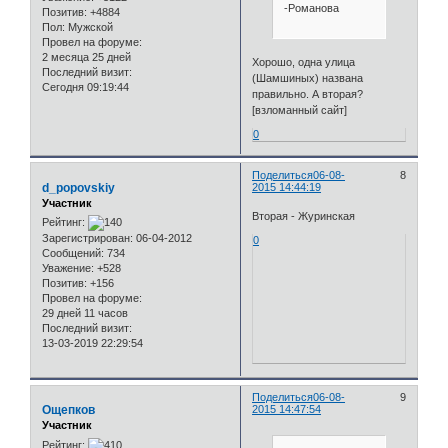
-Романова
Позитив:
+4884
Пол:
Мужской
Провел на форуме:
2 месяца 25 дней
Хорошо, одна улица
Последний визит:
(Шамшиных) названа
Сегодня 09:19:44
правильно. А вторая?
[взломанный сайт]
0
Поделиться
06-08-
8
d_popovskiy
2015 14:44:19
Участник
Вторая - Журинская
Рейтинг:
Зарегистрирован
: 06-04-2012
0
Сообщений:
734
Уважение:
+528
Позитив:
+156
Провел на форуме:
29 дней 11 часов
Последний визит:
13-03-2019 22:29:54
Поделиться
06-08-
9
Ощепков
2015 14:47:54
Участник
Рейтинг: