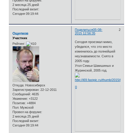
Провел на форуме:
2 месяца 25 дней
Последний визит:
Сегодня 09:19:44
Поделиться
05-08-
2
Ощепков
2015 12:56:35
Участник
Сегодня проезжал мимо,
Рейтинг:
убедился, что это место
изменилось до полнейшей
неузнаваемости. Снято в
2005 году.
Угол Семьи Шамшиных и
Журинской, 2005 год.
Откуда:
Новосибирск
0
Зарегистрирован
: 22-12-2011
Сообщений:
4635
Уважение:
+3122
Позитив:
+4884
Пол:
Мужской
Провел на форуме:
2 месяца 25 дней
Последний визит:
Сегодня 09:19:44