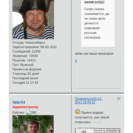
написал(а):
Скоро сказка
сказывается, да
не скоро дело
делается
(народная
русская
поговорка)
Откуда:
Новосибирск
Зарегистрирован
: 08-03-2011
Сообщений:
11348
прям как наши аквапарки
Уважение:
+3549
Позитив:
+4414
0
Пол:
Мужской
Провел на форуме:
3 месяца 30 дней
Последний визит:
Сегодня 11:17:43
Поделиться
20-12-
17
Valer54
2012 16:43:32
Администратор
Рейтинг:
Лыжно-водная
получается, раз зимой
открылась
(шучу)