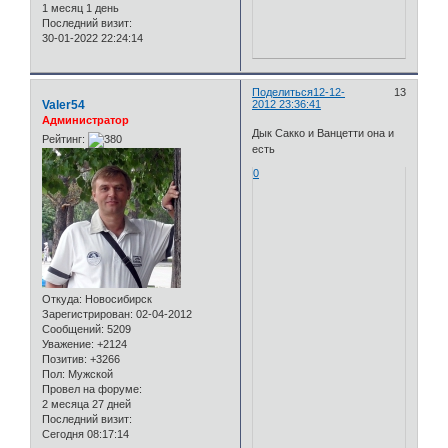
1 месяц 1 день
Последний визит:
30-01-2022 22:24:14
Поделиться
12-12-
13
Valer54
2012 23:36:41
Администратор
Дык Сакко и Ванцетти она и
Рейтинг:
есть
0
Откуда:
Новосибирск
Зарегистрирован
: 02-04-2012
Сообщений:
5209
Уважение:
+2124
Позитив:
+3266
Пол:
Мужской
Провел на форуме:
2 месяца 27 дней
Последний визит:
Сегодня 08:17:14