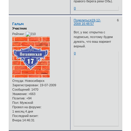
правого берега реки Обь).
0
Поделиться
19-12-
6
Галыч
2009 16:48:57
Участник
Вот, у вас открытка с
Рейтинг:
подписью, поэтому будем
думать, что ваш вариант
верный.
0
Откуда:
Новосибирск
Зарегистрирован
: 19-07-2009
Сообщений:
1470
Уважение:
+663
Позитив:
+94
Пол:
Мужской
Провел на форуме:
1 месяц 4 дня
Последний визит:
Вчера 14:46:31