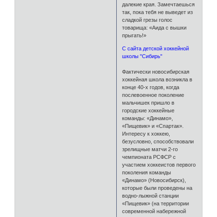
далекие края. Замечтаешься
так, пока тебя не выведет из
сладкой грезы голос
товарища: «Аида с вышки
прыгать!»
C сайта детской хоккейной
школы "Сибирь"
Фактически новосибирская
хоккейная школа возникла в
конце 40-х годов, когда
послевоенное поколение
мальчишек пришло в
городские хоккейные
команды: «Динамо»,
«Пищевик» и «Спартак».
Интересу к хоккею,
безусловно, способствовали
зрелищные матчи 2-го
чемпионата РСФСР с
участием хоккеистов первого
поколения команды
«Динамо» (Новосибирск),
которые были проведены на
водно-лыжной станции
«Пищевик» (на территории
современной набережной