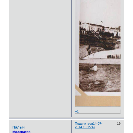
+1
Поделиться
14-07-
19
Палыч
2014 19:15:47
Модератор