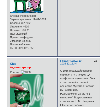
Откуда:
Новосибирск
Зарегистрирован
: 19-02-2015
Сообщений:
2668
Уважение:
+910
Позитив:
+1652
Пол:
Женский
Провел на форуме:
2 месяца 18 дней
Последний визит:
05-08-2026 02:27:53
Поделиться
02-10-
22
Olga
2016 12:18:44
Администратор
С 1936 года Крайсовпроф
Рейтинг:
передал эту станцию ЦК
профсоюза мукомолов. Она
стала водной станцией
общества Мукомол Востока
им. Шверника.
На вывеске п. 19 фото 1
написано " Водно-лыжная
станция им. Н.М. Шверника
ЦК союзов рабочих