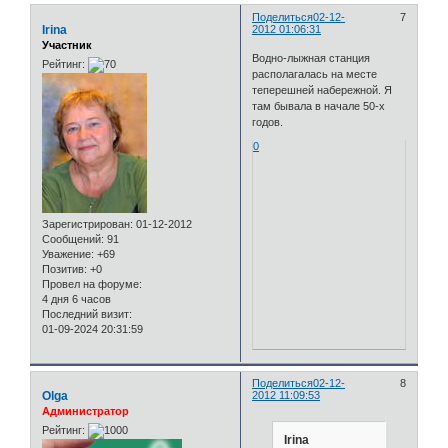
Поделиться
02-12-
7
Irina
2012 01:06:31
Участник
Водно-лыжная станция
Рейтинг:
располагалась на месте
теперешней набережной. Я
там бывала в начале 50-х
годов.
0
Зарегистрирован
: 01-12-2012
Сообщений:
91
Уважение:
+69
Позитив:
+0
Провел на форуме:
4 дня 6 часов
Последний визит:
01-09-2024 20:31:59
Поделиться
02-12-
8
Olga
2012 11:09:53
Администратор
Рейтинг:
Irina