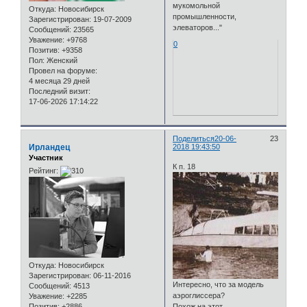
мукомольной
Откуда:
Новосибирск
промышленности,
Зарегистрирован
: 19-07-2009
элеваторов..."
Сообщений:
23565
Уважение:
+9768
0
Позитив:
+9358
Пол:
Женский
Провел на форуме:
4 месяца 29 дней
Последний визит:
17-06-2026 17:14:22
Поделиться
20-06-
23
Ирландец
2018 19:43:50
Участник
К п. 18
Рейтинг:
Откуда:
Новосибирск
Зарегистрирован
: 06-11-2016
Интересно, что за модель
Сообщений:
4513
аэроглиссера?
Уважение:
+2285
Позитив:
+2886
Похож на этот.