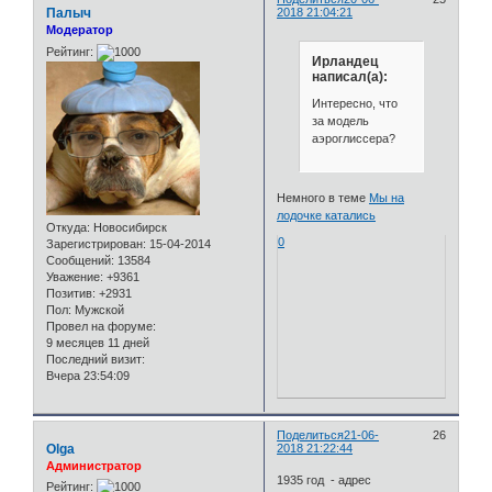
Палыч
2018 21:04:21
Модератор
Рейтинг:
Ирландец
написал(а):
Интересно, что
за модель
аэроглиссера?
Немного в теме
Мы на
лодочке катались
Откуда:
Новосибирск
0
Зарегистрирован
: 15-04-2014
Сообщений:
13584
Уважение:
+9361
Позитив:
+2931
Пол:
Мужской
Провел на форуме:
9 месяцев 11 дней
Последний визит:
Вчера 23:54:09
Поделиться
21-06-
26
Olga
2018 21:22:44
Администратор
1935 год - адрес
Рейтинг: