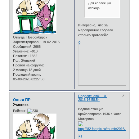
Для коллекции
отсюда
Интересно, что за
мероприятие собрало
столько зрителей?
Откуда:
Новосибирск
Зарегистрирован
: 19-02-2015
0
Сообщений:
2668
Уважение:
+910
Позитив:
+1652
Пол:
Женский
Провел на форуме:
2 месяца 18 дней
Последний визит:
05-08-2026 02:27:53
Поделиться
01-10-
21
Ольга ПР
2016 16:58:54
Участник
Водная станция
Рейтинг:
Крайсовпрофа 1936 г. Фото
Моторина
+1