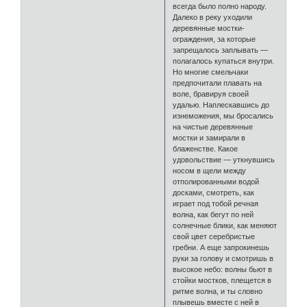
всегда было полно народу.
Далеко в реку уходили
деревянные мостки-
ограждения, за которые
запрещалось заплывать —
полагалось купаться внутри.
Но многие смельчаки
предпочитали плавать на
воле, бравируя своей
удалью. Наплескавшись до
изнеможения, мы бросались
на чистые деревянные
мостки и замирали в
блаженстве. Какое
удовольствие — уткнувшись
носом в щели между
отполированными водой
досками, смотреть, как
играет под тобой речная
волна, как бегут по ней
солнечные блики, как меняют
свой цвет серебристые
гребни. А еще запрокинешь
руки за голову и смотришь в
высокое небо: волны бьют в
стойки мостков, плещется в
ритме волна, и ты словно
плывешь вместе с ней в