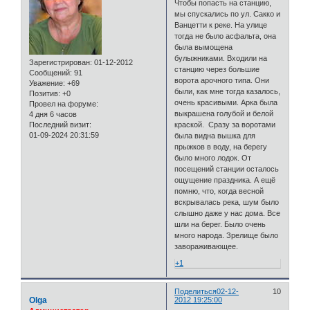
Чтобы попасть на станцию,
мы спускались по ул. Сакко и
Ванцетти к реке. На улице
тогда не было асфальта, она
была вымощена
булыжниками. Входили на
Зарегистрирован
: 01-12-2012
станцию через большие
Сообщений:
91
ворота арочного типа. Они
Уважение:
+69
были, как мне тогда казалось,
Позитив:
+0
очень красивыми. Арка была
Провел на форуме:
выкрашена голубой и белой
4 дня 6 часов
Последний визит:
краской. Сразу за воротами
01-09-2024 20:31:59
была видна вышка для
прыжков в воду, на берегу
было много лодок. От
посещений станции осталось
ощущение праздника. А ещё
помню, что, когда весной
вскрывалась река, шум было
слышно даже у нас дома. Все
шли на берег. Было очень
много народа. Зрелище было
завораживающее.
+1
Поделиться
02-12-
10
Olga
2012 19:25:00