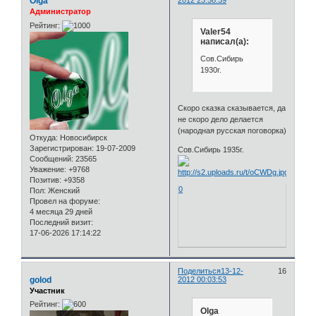
Olga
2012 23:58:39
Администратор
Рейтинг:
Valer54
написал(а):
Сов.Сибирь
1930г.
Скоро сказка сказывается, да
не скоро дело делается
(народная русская поговорка)
Откуда:
Новосибирск
Зарегистрирован
: 19-07-2009
Сов.Сибирь 1935г.
Сообщений:
23565
Уважение:
+9768
Позитив:
+9358
0
Пол:
Женский
Провел на форуме:
4 месяца 29 дней
Последний визит:
17-06-2026 17:14:22
Поделиться
13-12-
16
golod
2012 00:03:53
Участник
Рейтинг:
Olga