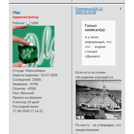
Поделиться
18-12-
4
Olga
2009 02:42:59
Администратор
Рейтинг:
Галыч
написал(а):
А у меня
информация, что
это - водная
станция
«Динамо».
Откуда:
Новосибирск
Если есть источник -
Зарегистрирован
: 19-07-2009
обсуждение упрощается.
Сообщений:
23565
Уважение:
+9768
Позитив:
+9358
Пол:
Женский
Провел на форуме:
4 месяца 29 дней
Последний визит:
17-06-2026 17:14:22
По месту - не утверждаю, это
предположение.