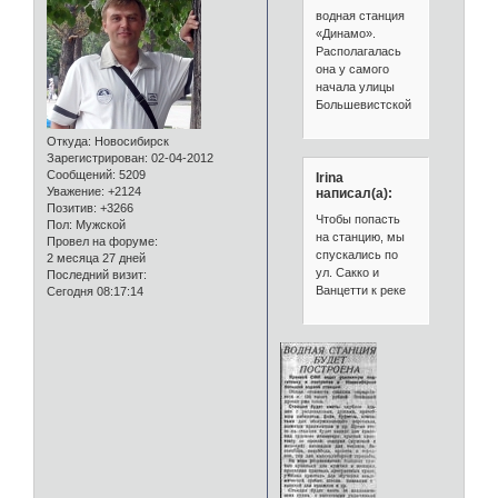
водная станция
«Динамо».
Располагалась
она у самого
начала улицы
Большевистской
Откуда:
Новосибирск
Зарегистрирован
: 02-04-2012
Сообщений:
5209
Irina
Уважение:
+2124
написал(а):
Позитив:
+3266
Чтобы попасть
Пол:
Мужской
на станцию, мы
Провел на форуме:
спускались по
2 месяца 27 дней
ул. Сакко и
Последний визит:
Ванцетти к реке
Сегодня 08:17:14