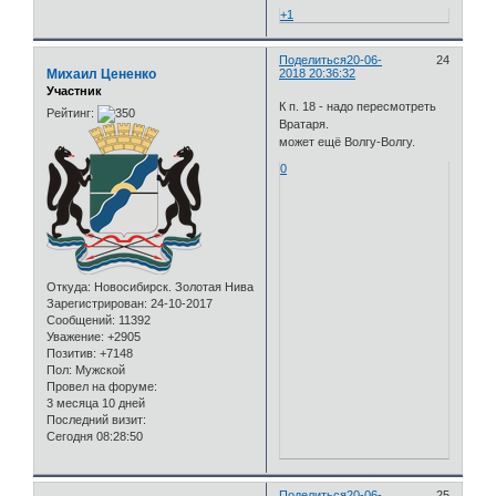
+1
Поделиться
20-06-
24
Михаил Цененко
2018 20:36:32
Участник
К п. 18 - надо пересмотреть
Рейтинг:
Вратаря.
может ещё Волгу-Волгу.
0
Откуда:
Новосибирск. Золотая Нива
Зарегистрирован
: 24-10-2017
Сообщений:
11392
Уважение:
+2905
Позитив:
+7148
Пол:
Мужской
Провел на форуме:
3 месяца 10 дней
Последний визит:
Сегодня 08:28:50
Поделиться
20-06-
25