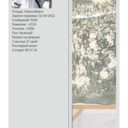
Откуда:
Новосибирск
Зарегистрирован
: 02-04-2012
Сообщений:
5209
Уважение:
+2124
Позитив:
+3266
Пол:
Мужской
Провел на форуме:
2 месяца 27 дней
Последний визит:
Сегодня 08:17:14