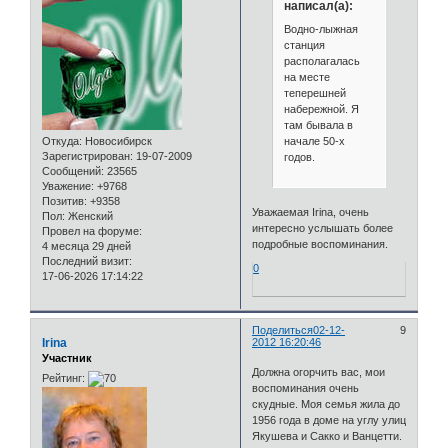
написал(а):
Водно-лыжная
станция
располагалась
на месте
теперешней
набережной. Я
там бывала в
начале 50-х
Откуда:
Новосибирск
Зарегистрирован
: 19-07-2009
годов.
Сообщений:
23565
Уважение:
+9768
Позитив:
+9358
Уважаемая Irina, очень
Пол:
Женский
интересно услышать более
Провел на форуме:
подробные воспоминания.
4 месяца 29 дней
Последний визит:
0
17-06-2026 17:14:22
Поделиться
02-12-
9
Irina
2012 16:20:46
Участник
Должна огорчить вас, мои
Рейтинг:
воспоминания очень
скудные. Моя семья жила до
1956 года в доме на углу улиц
Якушева и Сакко и Ванцетти.