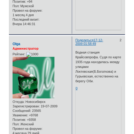
Позитив:
+94
Пол:
Мужской
Провел на форуме:
1 месяц 4 дня
Последний визит:
Вчера 14:46:31
Поделиться
17-12-
2
Olga
2009 01:58:49
Администратор
Водная станция
Рейтинг:
Крайсовпрофа. Судя по карте
1935 года находилась между
улицами
Локтевская(Б.Богаткова) и
Гурьевская, естественно на
берегу Оби.
0
Откуда:
Новосибирск
Зарегистрирован
: 19-07-2009
Сообщений:
23565
Уважение:
+9768
Позитив:
+9358
Пол:
Женский
Провел на форуме:
4 месяца 29 дней