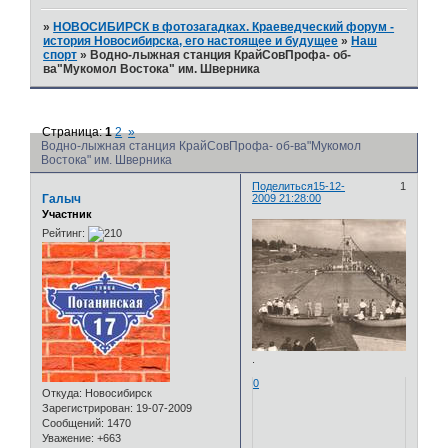
»
НОВОСИБИРСК в фотозагадках. Краеведческий форум -
история Новосибирска, его настоящее и будущее
»
Наш
спорт
»
Водно-лыжная станция КрайСовПрофа- об-
ва"Мукомол Востока" им. Шверника
Страница:
1
2
»
Водно-лыжная станция КрайСовПрофа- об-ва"Мукомол
Востока" им. Шверника
Поделиться
15-12-
1
Галыч
2009 21:28:00
Участник
Рейтинг:
.
0
Откуда:
Новосибирск
Зарегистрирован
: 19-07-2009
Сообщений:
1470
Уважение:
+663