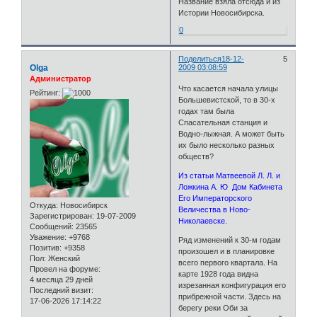
Название взяла отсюда и из
Истории Новосибирска.
0
Поделиться
18-12-
5
Olga
2009 03:08:59
Администратор
Что касается начала улицы
Рейтинг:
Большевистской, то в 30-х
годах там была
Спасательная станция и
Водно-лыжная. А может быть
их было несколько разных
обществ?
Из статьи Матвеевой Л. Л. и
Ложкина А. Ю Дом Кабинета
Его Императорского
Откуда:
Новосибирск
Величества в Ново-
Зарегистрирован
: 19-07-2009
Николаевске.
Сообщений:
23565
Уважение:
+9768
Ряд изменений к 30-м годам
Позитив:
+9358
произошел и в планировке
Пол:
Женский
всего первого квартала. На
Провел на форуме:
карте 1928 года видна
4 месяца 29 дней
изрезанная конфигурация его
Последний визит:
прибрежной части. Здесь на
17-06-2026 17:14:22
берегу реки Оби за