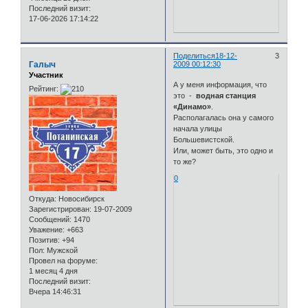
Последний визит:
17-06-2026 17:14:22
Поделиться
18-12-
3
Галыч
2009 00:12:30
Участник
А у меня информация, что
Рейтинг:
это -
водная станция
«Динамо»
.
Располагалась она у самого
начала улицы
Большевистской.
Или, может быть, это одно и
то же?
0
Откуда:
Новосибирск
Зарегистрирован
: 19-07-2009
Сообщений:
1470
Уважение:
+663
Позитив:
+94
Пол:
Мужской
Провел на форуме:
1 месяц 4 дня
Последний визит:
Вчера 14:46:31