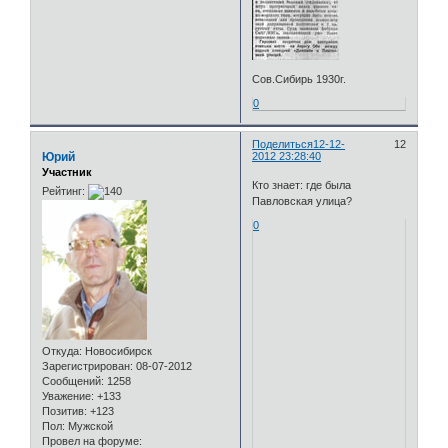
Сов.Сибирь 1930г.
0
Поделиться
12-12-
12
Юрий
2012 23:28:40
Участник
Кто знает: где была
Рейтинг:
Павловская улица?
0
Откуда:
Новосибирск
Зарегистрирован
: 08-07-2012
Сообщений:
1258
Уважение:
+133
Позитив:
+123
Пол:
Мужской
Провел на форуме: