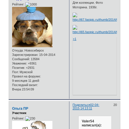
Для коллекции. Фото
Рейтинг:
Моторина. 1936г.
+1
Откуда:
Новосибирск
Зарегистрирован
: 15-04-2014
Сообщений:
13584
Уважение:
+9361
Позитив:
+2931
Пол:
Мужской
Провел на форуме:
9 месяцев 11 дней
Последний визит:
Вчера 23:54:09
Поделиться
02-04-
20
Ольга ПР
2015 14:13:11
Участник
Рейтинг:
Valer54
написал(а):