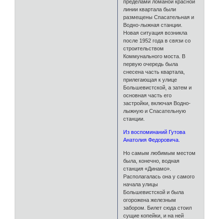
пределами ломаной красной
линии квартала были
размещены Спасательная и
Водно-лыжная станции.
Новая ситуация возникла
после 1952 года в связи со
строительством
Коммунального моста. В
первую очередь была
снесена часть квартала,
прилегающая к улице
Большевистской, а затем и
основная часть его
застройки, включая Водно-
лыжную и Спасательную
станции.
Из воспоминаний Гутова
Анатолия Федоровича.
Но самым любимым местом
была, конечно, водная
станция «Динамо».
Располагалась она у самого
начала улицы
Большевистской и была
огорожена железным
забором. Билет сюда стоил
сущие копейки, и на ней