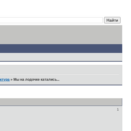
ктура
»
Мы на лодочке катались...
1