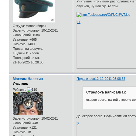
Учитывая, что 7 полк располагался в
спусков, ну или где-то там.
+1
Откуда:
Новосибирск
Зарегистрирован
: 10-12-2011
Сообщений:
1584
Уважение:
+665
Позитив:
+400
Провел на форуме:
16 дней 11 часов
Последний визит:
21-10-2025 16:28:06
Максим Насекин
Поделиться
12-12-2011 03:08:37
Участник
Рейтинг:
Стрелокъ написал(а):
скорее всего, на той стороне л
Да, скорее всего. Ведь чалиться прот
Зарегистрирован
: 10-02-2011
Сообщений:
448
0
Уважение:
+121
Позитив:
+8