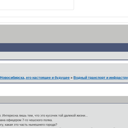
Новосибирска, его настоящее и будущее
»
Водный транспорт и инфрастру
 Интересна лишь тем, что это кусочек той далекой жизни...
лана офицером 7-го чешского полка.
гу, какая это часть нынешнего города?