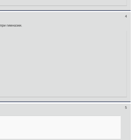
4
 при гимназии.
5