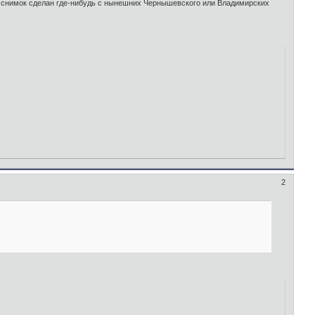
. А снимок сделан где-нибудь с нынешних Чернышевского или Владимирских
2