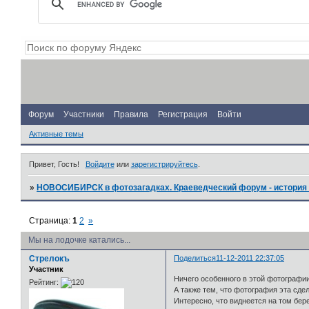
Форум
Участники
Правила
Регистрация
Войти
Активные темы
Привет, Гость!
Войдите
или
зарегистрируйтесь
.
»
НОВОСИБИРСК в фотозагадках. Краеведческий форум - история 
Страница:
1
2
»
Мы на лодочке катались...
Стрелокъ
Поделиться
11-12-2011 22:37:05
Участник
Ничего особенного в этой фотографии.
Рейтинг:
А также тем, что фотография эта сде
Интересно, что виднеется на том бере