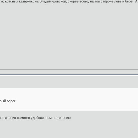
 т.н. красных казармах на Владимировской, скорее всего, на той стороне левый берег
евый берег
ив течения намного удобнее, чем по течению.