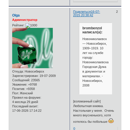
Поделиться
16-07-
2
Olga
2015 20:38:42
Администратор
Рейтинг:
brombenzol
написал(а):
Новониколаевск
— Новосибирск,
1909–1919. 10
лет на службе
городу:
Новониколаевская
Городская Дума
в документах и
Откуда:
Новосибирск
Зарегистрирован
: 19-07-2009
материалах. -
Сообщений:
23565
Новосибирск,
Уважение:
+9768
2008
Позитив:
+9358
Пол:
Женский
Провел на форуме:
[взломанный сайт]
4 месяца 29 дней
Любопытная книжка.
Последний визит:
Настольная у меня. Очень
17-06-2026 17:14:22
много вкусненького, хотя
хотелось бы побольше
0