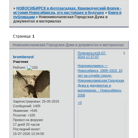
»
НОВОСИБИРСК в фотозагадках. Краеведческий форум -
история Новосибирска, его настоящее и будущее
»
Книги и
публикации
»
Новониколаевская Городская Дума в
документах и материалах
Страница:
1
Новониколаевская Городская Дума в документах и материалах
Поделиться
16-07-
1
brombenzol
2015 17:27:07
Участник
Новониколаевск —
Рейтинг:
Новосибирск, 1909–1919. 10
лет на службе городу:
Новониколаевская Городская
Дума в документах и
материалах. - Новосибирск,
2008
Зарегистрирован
: 25-05-2015
+3
Сообщений:
1405
Уважение:
+545
Позитив:
+105
Провел на форуме:
17 дней 20 часов
Последний визит:
15-07-2026 13:34:50