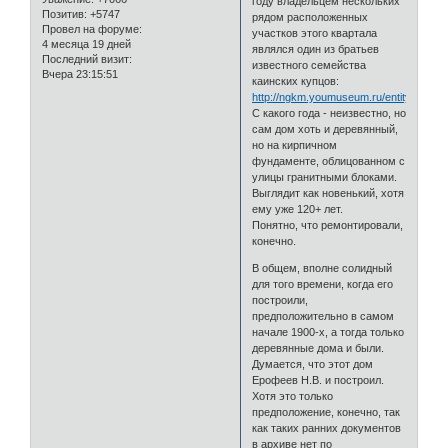
году владельцем нескольких
Позитив:
+5747
рядом расположенных
Провел на форуме:
участков этого квартала
4 месяца 19 дней
являлся один из братьев
Последний визит:
известного семейства
Вчера 23:15:51
каинских купцов:
http://ngkm.youmuseum.ru/entity/OBJE
С какого года - неизвестно, но
сам дом хоть и деревянный,
но на кирпичном
фундаменте, облицованном с
улицы гранитными блоками.
Выглядит как новенький, хотя
ему уже 120+ лет.
Понятно, что ремонтировали,
конечно.
В общем, вполне солидный
для того времени, когда его
построили,
предположительно в самом
начале 1900-х, а тогда только
деревянные дома и были.
Думается, что этот дом
Ерофеев Н.В. и построил.
Хотя это только
предположение, конечно, так
как таких ранних документов
в архиве нет по