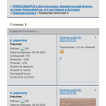
»
НОВОСИБИРСК в фотозагадках. Краеведческий форум -
история Новосибирска, его настоящее и будущее
»
Новониколаевск
»
Коммунистическая 3
Страница:
1
Коммунистическая 3
Поделиться
02-06-
1
d_popovskiy
2015 23:47:29
Участник
Подозреваю, что не сложный
Рейтинг:
Зарегистрирован
: 06-04-2012
Сообщений:
734
0
Уважение:
+528
Позитив:
+156
Провел на форуме:
29 дней 11 часов
Последний визит:
13-03-2019 22:29:54
Поделиться
02-06-
2
d_popovskiy
2015 23:47:50
Участник
Рейтинг:
Зарегистрирован
: 06-04-2012