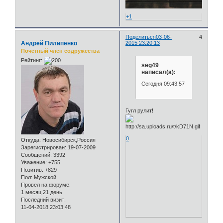
+1
Поделиться
03-06-
4
Андрей Пилипенко
2015 23:20:13
Почётный член содружества
Рейтинг:
seg49
написал(а):
Сегодня 09:43:57
Гугл рулит!
0
Откуда:
Новосибирск,Россия
Зарегистрирован
: 19-07-2009
Сообщений:
3392
Уважение:
+755
Позитив:
+829
Пол:
Мужской
Провел на форуме:
1 месяц 21 день
Последний визит:
11-04-2018 23:03:48