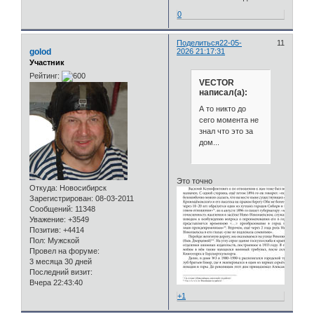
0
Поделиться
22-05-
11
golod
2026 21:17:31
Участник
Рейтинг:
VECTOR
написал(а):
А то никто до
сего момента не
знал что это за
дом...
Это точно
Откуда:
Новосибирск
Зарегистрирован
: 08-03-2011
Сообщений:
11348
Уважение:
+3549
Позитив:
+4414
Пол:
Мужской
Провел на форуме:
3 месяца 30 дней
Последний визит:
Вчера 22:43:40
+1