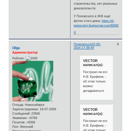
строительству, нет реальных
доказательств.
У Поповского в ЖЖ ещё
фотки этого дома:
https://d-
popovskiy.livejournal.com/85893.html
0
Поделиться
22-05-
9
Olga
2026 17:38:44
Администратор
Рейтинг:
VECTOR
написал(а):
Построил ли его
Н.В. Ерофеев, -
об этом только
можно
догадываться.
Откуда:
Новосибирск
Зарегистрирован
: 19-07-2009
VECTOR
Сообщений:
23565
написал(а):
Уважение:
+9768
Построил ли его
Позитив:
+9358
Н.В. Ерофеев, -
Пол:
Женский
об этом только
Провел на форуме: