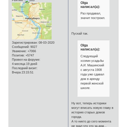
Рейтинг:
Olga
написал(а):
Раз продавал,
значит построил.
Пускай так.
Зарегистрирован
: 08-03-2020
Olga
Сообщений:
9027
написал(а):
Уважение:
+7066
Позитив:
+5747
Следующий
Провел на форуме:
хозяин усадьбы
4 месяца 19 дней
А.И. Машинский
Последний визит:
с августа 1908
Вчера 23:15:51
года уже сдавал
дом в аренду
первой женской
школе.
Ну вот, теперь историки
могут вписать новую главу в
историю старых домов
города.
А то никто до сего момента
не знал что это за дом...