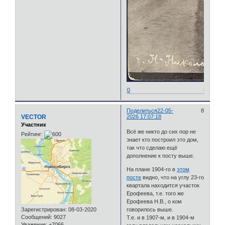
0
Поделиться
22-05-
8
VECTOR
2026 17:07:18
Участник
Всё же никто до сих пор не
Рейтинг:
знает кто построил это дом,
так что сделаю ещё
дополнение к посту выше.
На плане 1904-го в
этом
посте
видно, что на углу 23-го
квартала находится участок
Ерофеева, т.е. того же
Ерофеева Н.В., о ком
говорилось выше.
Зарегистрирован
: 08-03-2020
Сообщений:
9027
Т.е. и в 1907-м, и в 1904-м
Уважение:
+7066