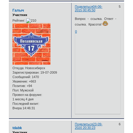
Поделиться
04-06-
5
Галыч
2015 00:45:50
Участник
Вопрос - ссылка. Ответ -
Рейтинг:
ссылка. Красота!
0
Откуда:
Новосибирск
Зарегистрирован
: 19-07-2009
Сообщений:
1470
Уважение:
+663
Позитив:
+94
Пол:
Мужской
Провел на форуме:
1 месяц 4 дня
Последний визит:
Вчера 14:46:31
Поделиться
23-09-
6
tdabk
2020 20:30:23
Участник