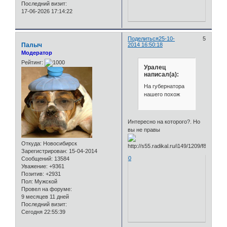
Последний визит:
17-06-2026 17:14:22
Поделиться
25-10-
5
Палыч
2014 16:50:18
Модератор
Рейтинг:
Уралец
написал(а):
На губернатора
нашего похож
Интересно на которого?. Но
вы не правы
Откуда:
Новосибирск
Зарегистрирован
: 15-04-2014
0
Сообщений:
13584
Уважение:
+9361
Позитив:
+2931
Пол:
Мужской
Провел на форуме:
9 месяцев 11 дней
Последний визит:
Сегодня 22:55:39