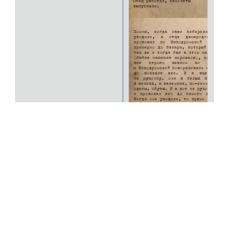
+5
Страница:
1
»
НОВОСИБИРСК в фотозагадках. Краеведческий форум -
история Новосибирска, его настоящее и будущее
»
Известные люди
»
Карандин Юрий Павлович
создать форум бесплатно