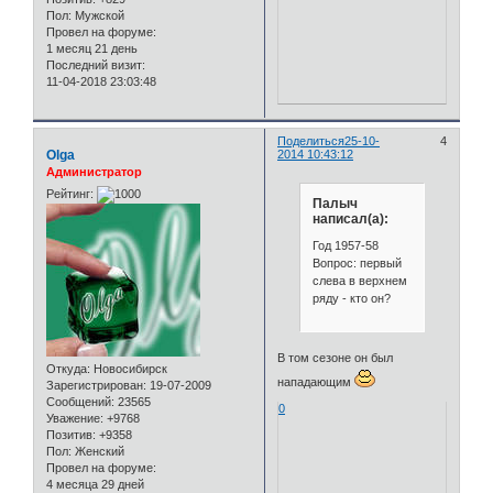
Пол:
Мужской
Провел на форуме:
1 месяц 21 день
Последний визит:
11-04-2018 23:03:48
Поделиться
25-10-
4
Olga
2014 10:43:12
Администратор
Рейтинг:
Палыч
написал(а):
Год 1957-58
Вопрос: первый
слева в верхнем
ряду - кто он?
В том сезоне он был
Откуда:
Новосибирск
нападающим
Зарегистрирован
: 19-07-2009
Сообщений:
23565
0
Уважение:
+9768
Позитив:
+9358
Пол:
Женский
Провел на форуме:
4 месяца 29 дней