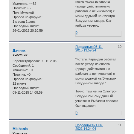
после ухода из спорта
Уважение:
+462
(вроде, действительно
Позитив:
+5
работал, а не числился) с
Пол:
Мужской
моим дядькой на Электро-
Провел на форуме:
Вакуумном заводе. Как-
1 месяц 1 день
нибудь уточню.
Последний визит:
26-01-2022 20:10:59
0
Поделиться
05-11-
10
Дачник
2015 13:59:24
Участник
"Кстати, Карандин работал
Зарегистрирован
: 05-11-2015
после ухода из спорта
Сообщений:
1
(вроде, действительно
Уважение:
+0
работал, а не числился) с
Позитив:
+0
моим дядькой на Электро-
Провел на форуме:
Вакуумном заводе."
12 минут
Последний визит:
Точно, там же, на Электро-
09-11-2015 14:08:59
Вакуумном, ему дачный
участок в Рыбачем поселке
был выделен.
0
Поделиться
21-06-
11
Mishania
2021 14:24:04
Участник