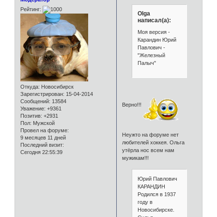
Рейтинг:
Olga
написал(а):
Моя версия -
Карандин Юрий
Павлович -
"Железный
Палыч"
Откуда:
Новосибирск
Зарегистрирован
: 15-04-2014
Сообщений:
13584
Верно!!!
Уважение:
+9361
Позитив:
+2931
Пол:
Мужской
Провел на форуме:
Неужто на форуме нет
9 месяцев 11 дней
любителей хоккея. Ольга
Последний визит:
утёрла нос всем нам
Сегодня 22:55:39
мужикам!!!
Юрий Павлович
КАРАНДИН
Родился в 1937
году в
Новосибирске.