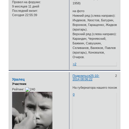
Провел на форуме:
1958)
9 месяцев 11 дней
Последний визит:
на фото
Сегодня 22:55:39
Нижний ряд (слева направо):
Индюков, Хвостов, Батурин,
Воронков, Гаращенко, Жидков
(вратарь).
Верхний ряд (слева направо):
Карандин, Чернявский,
Бажмин, Савушкин,
Селиванов, Ванюков, Павлов
(вратарь), Коновалов,
Очиров.
+2
Поделиться
25-10-
2
Уралец
2014 08:06:22
Участник
На губернатора нашего похож
Рейтинг:
0