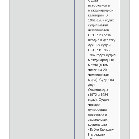
Судья
всесоюзной и
международной
категорий. В
1961-1987 годах
судил матчи
чемпионатов
СССР. 23 раза
входил в десятку
лучших судей
СССР. В 1966-
1987 годах судил
международные
матчи (в том
числе на 20
чемпионатах
мира). Судил на
двух
Олимпиадах
(1972 и 1984
годы). Судил
четыре
суперсерии
советских и
заокеанских
команд, два
«Кубка Канады».
Награжден