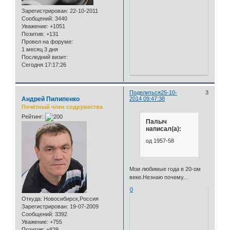
Зарегистрирован
: 22-10-2011
Сообщений:
3440
Уважение:
+1051
Позитив:
+131
Провел на форуме:
1 месяц 3 дня
Последний визит:
Сегодня 17:17:26
Поделиться
25-10-
3
Андрей Пилипенко
2014 09:47:38
Почётный член содружества
Рейтинг:
Палыч
написал(а):
од 1957-58
Мои любимые года в 20-ом
веке.Незнаю почему...
0
Откуда:
Новосибирск,Россия
Зарегистрирован
: 19-07-2009
Сообщений:
3392
Уважение:
+755
Позитив:
+829