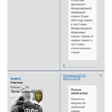
«Золотым
дипломом»
Международной
федерации
хоккея. В мае
2004 года принят
в зал Славы
Международной
федерации
хоккея. Одним из
первых принят в
зал Славы
отечественного
хоккея.
0
Поделиться
27-10-
8
Andre1
2014 17:27:35
Участник
Рейтинг:
Палыч
написал(а):
Неужто на
форуме нет
любителей
хоккея.