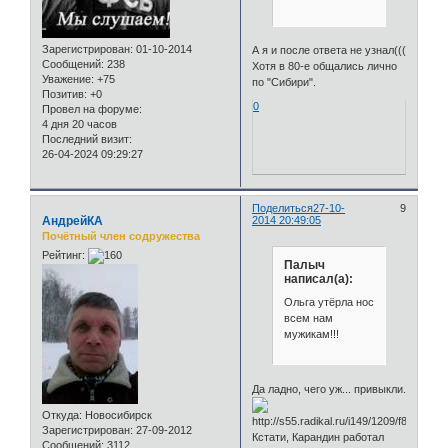
Зарегистрирован
: 01-10-2014
А я и после ответа не узнал(((
Сообщений:
238
Хотя в 80-е общались лично
Уважение:
+75
по "Сибири".
Позитив:
+0
0
Провел на форуме:
4 дня 20 часов
Последний визит:
26-04-2024 09:29:27
Поделиться
27-10-
9
АндрейКА
2014 20:49:05
Почётный член содружества
Рейтинг:
Палыч
написал(а):
Ольга утёрла нос
всем нам
мужикам!!!
Да ладно, чего уж... привыкли.
Откуда:
Новосибирск
Зарегистрирован
: 27-09-2012
Кстати, Карандин работал
Сообщений:
3112