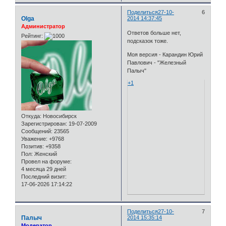
Поделиться
27-10-
6
Olga
2014 14:37:45
Администратор
Ответов больше нет,
Рейтинг:
подсказок тоже.
Моя версия - Карандин Юрий
Павлович - "Железный
Палыч"
+1
Откуда:
Новосибирск
Зарегистрирован
: 19-07-2009
Сообщений:
23565
Уважение:
+9768
Позитив:
+9358
Пол:
Женский
Провел на форуме:
4 месяца 29 дней
Последний визит:
17-06-2026 17:14:22
Поделиться
27-10-
7
Палыч
2014 15:35:14
Модератор