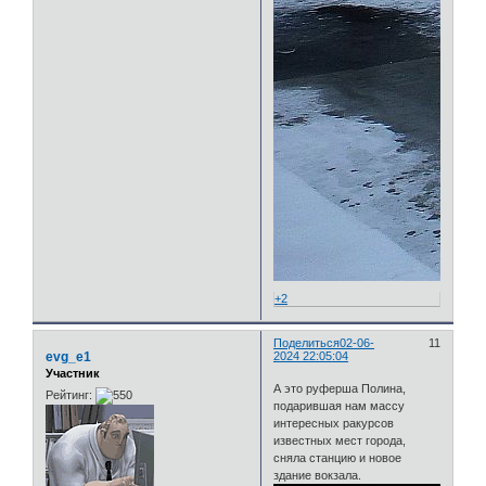
+2
Поделиться
02-06-
11
evg_e1
2024 22:05:04
Участник
А это руферша Полина,
Рейтинг:
подарившая нам массу
интересных ракурсов
известных мест города,
сняла станцию и новое
здание вокзала.