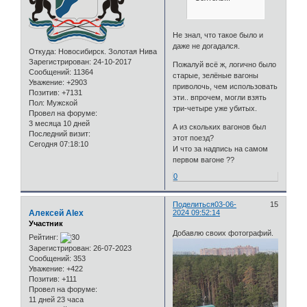
Не знал, что такое было и
даже не догадался.
Откуда:
Новосибирск. Золотая Нива
Зарегистрирован
: 24-10-2017
Пожалуй всё ж, логично было
Сообщений:
11364
старые, зелёные вагоны
Уважение:
+2903
приволочь, чем использовать
Позитив:
+7131
эти.. впрочем, могли взять
Пол:
Мужской
три-четыре уже убитых.
Провел на форуме:
3 месяца 10 дней
А из скольких вагонов был
Последний визит:
этот поезд?
Сегодня 07:18:10
И что за надпись на самом
первом вагоне ??
0
Поделиться
03-06-
15
Алексей Alex
2024 09:52:14
Участник
Добавлю своих фотографий.
Рейтинг:
Зарегистрирован
: 26-07-2023
Сообщений:
353
Уважение:
+422
Позитив:
+111
Провел на форуме:
11 дней 23 часа