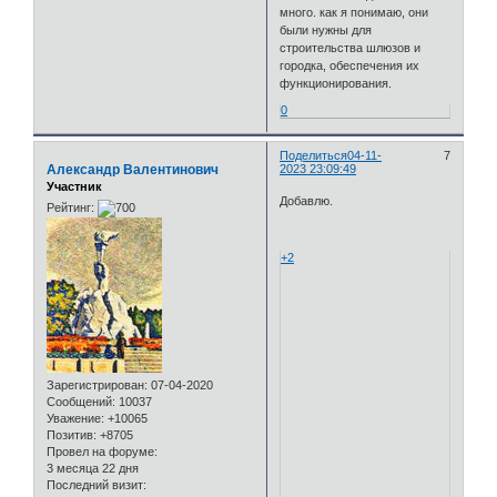
много. как я понимаю, они
были нужны для
строительства шлюзов и
городка, обеспечения их
функционирования.
0
Поделиться
04-11-
7
Александр Валентинович
2023 23:09:49
Участник
Добавлю.
Рейтинг:
+2
Зарегистрирован
: 07-04-2020
Сообщений:
10037
Уважение:
+10065
Позитив:
+8705
Провел на форуме:
3 месяца 22 дня
Последний визит: