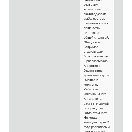
сельским
хозяйством,
скотоводством,
рыболовством.
Ее члены жили в
общежитии,
питались в
общей столовой.
"Для детей,
например,
ставили одну
большую чашку,
– рассказывала
Валентина
Васильевна,
девочкой недолго
жившая в
коммуне. –
Работали,
конечно, много.
Вставали на
рассвете, домой
возвращались,
когда стемнеет.
Но когда
коммуна через 2
года распалась и
скот поделили,