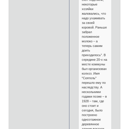
некоторые
хозяйки
жаловались, что
надо ухаживать
за своей
коровой. Раньше
забрал
положенное
молоко – а
теперь самим
доить
приходилось". В
середине 20-х на
месте коммуны
был организован
колхоз. Имя
"Сеятель"
перешло ему по
наследству. А
несколькими
годами позже – в
1928 – там, где
оно стоит и
сегодня, было
построено
одноэтажное
деревянное
здание вокзала