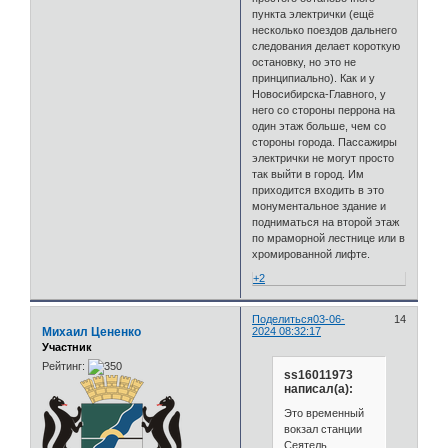
пункта электрички (ещё
несколько поездов дальнего
следования делает короткую
остановку, но это не
принципиально). Как и у
Новосибирска-Главного, у
него со стороны перрона на
один этаж больше, чем со
стороны города. Пассажиры
электрички не могут просто
так выйти в город. Им
приходится входить в это
монументальное здание и
подниматься на второй этаж
по мраморной лестнице или в
хромированной лифте.
+2
Поделиться
03-06-
14
Михаил Цененко
2024 08:32:17
Участник
Рейтинг:
ss16011973
написал(а):
Это временный
вокзал станции
Сеятель...