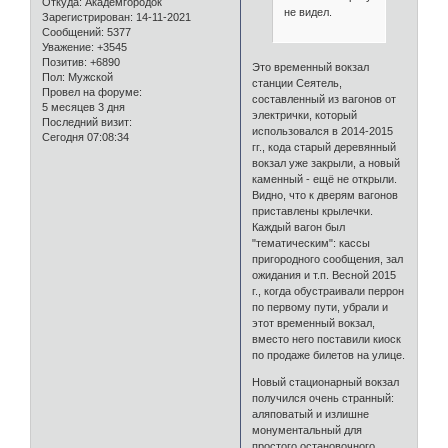
Откуда:
Академгородок
не видел.
Зарегистрирован
: 14-11-2021
Сообщений:
5377
Уважение:
+3545
Позитив:
+6890
Это временный вокзал
Пол:
Мужской
станции Сеятель,
Провел на форуме:
составленный из вагонов от
5 месяцев 3 дня
электрички, который
Последний визит:
использовался в 2014-2015
Сегодня 07:08:34
гг., кода старый деревянный
вокзал уже закрыли, а новый
каменный - ещё не открыли.
Видно, что к дверям вагонов
приставлены крылечки.
Каждый вагон был
"тематическим": кассы
пригородного сообщения, зал
ожидания и т.п. Весной 2015
г., когда обустраивали перрон
по первому пути, убрали и
этот временный вокзал,
вместо него поставили киоск
по продаже билетов на улице.
Новый стационарный вокзал
получился очень странный:
аляповатый и излишне
монументальный для
простого остановочного