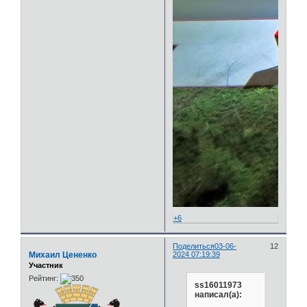
+6
Поделиться
03-06-
12
Михаил Цененко
2024 07:19:39
Участник
Рейтинг:
ss16011973
написал(а):