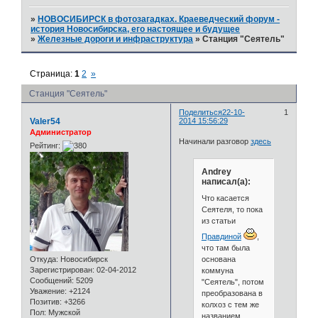
»
НОВОСИБИРСК в фотозагадках. Краеведческий форум -
история Новосибирска, его настоящее и будущее
»
Железные дороги и инфраструктура
»
Станция "Сеятель"
Страница:
1
2
»
Станция "Сеятель"
Поделиться
22-10-
1
Valer54
2014 15:56:29
Администратор
Начинали разговор
здесь
Рейтинг:
Andrey
написал(а):
Что касается
Сеятеля, то пока
из статьи
Правдиной
,
что там была
основана
Откуда:
Новосибирск
Зарегистрирован
: 02-04-2012
коммуна
Сообщений:
5209
"Сеятель", потом
Уважение:
+2124
преобразована в
Позитив:
+3266
колхоз с тем же
Пол:
Мужской
названием.