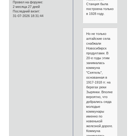
Провел на форуме:
Станция была
2 месяца 27 дней
построена только
Последний визит:
в 1928 году.
31-07-2026 18:31:44
Но не только
алтайские села
снабжали
Новосибирск
продуктами. В
20-е годы этим
занималась
коммуна
"Сеятель",
основанная в
1917-1918 гг. на
берегах реки
Зырянки. Вполне
вероятно, что
добрались сюда
молодые
коммунары
именно по
новенькой
железной дороге.
Коммуна
занималась