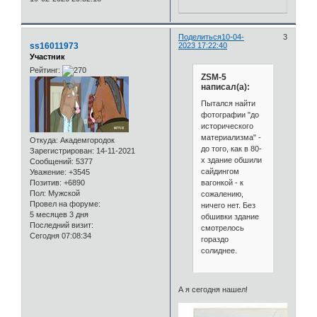
Поделиться
10-04-
3
ss16011973
2023 17:22:40
Участник
Рейтинг:
ZSM-5
написал(а):
Пытался найти
фотографии "до
исторического
материализма" -
Откуда:
Академгородок
до того, как в 80-
Зарегистрирован
: 14-11-2021
х здание обшили
Сообщений:
5377
сайдингом
Уважение:
+3545
вагонкой - к
Позитив:
+6890
Пол:
Мужской
сожалению,
Провел на форуме:
ничего нет. Без
5 месяцев 3 дня
обшивки здание
Последний визит:
смотрелось
Сегодня 07:08:34
гораздо
солиднее.
А я сегодня нашел!