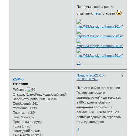
По случаю сноса решил
отдельную
тему
открыть
+3
Поделиться
21-10-
2
ZSM-5
2018 10:07:45
Участник
Пытался найти фотографии
Рейтинг:
"до исторического
Откуда:
Крым/Краснодарский край
материализма" - до того, как
Зарегистрирован
: 08-10-2018
в 80-х здание обшили
Сообщений:
261
сайдингом
вагонкой - к
Уважение:
+139
сожалению, ничего нет. Без
Позитив:
+189
обшивки здание смотрелось
Пол:
Мужской
Провел на форуме:
гораздо солиднее.
4 дня 1 час
0
Последний визит:
19-02-2026 20:32:18