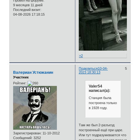
Провел на форуме:
9 месяцев 11 дней
Последний визит:
04-08-2026 17:18:15
+2
Поделиться
10-04-
5
Валериан Устюжанин
2023 18:30:13
Участник
Рейтинг:
Valer54
написал(а):
Станция была
построена только
в 1928 году.
Там же был 2-разъезд
построенный ещё при царе.
Зарегистрирован
: 11-10-2012
Или тут подразумевается что
Сообщений:
3252
станция и разъезд это разные