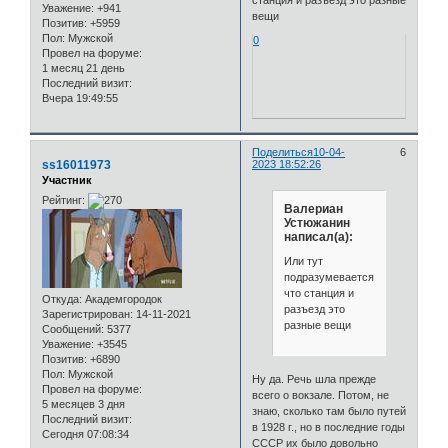
Уважение:
+941
вещи
Позитив:
+5959
Пол:
Мужской
0
Провел на форуме:
1 месяц 21 день
Последний визит:
Вчера 19:49:55
Поделиться
10-04-
6
ss16011973
2023 18:52:26
Участник
Рейтинг:
Валериан
Устюжанин
написал(а):
Или тут
подразумевается
что станция и
Откуда:
Академгородок
разъезд это
Зарегистрирован
: 14-11-2021
разные вещи
Сообщений:
5377
Уважение:
+3545
Позитив:
+6890
Пол:
Мужской
Ну да. Речь шла прежде
Провел на форуме:
всего о вокзале. Потом, не
5 месяцев 3 дня
знаю, сколько там было путей
Последний визит:
в 1928 г., но в последние годы
Сегодня 07:08:34
СССР их было довольно