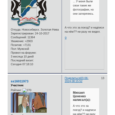
... У меня были
свои такие же
фотографии, но
они затерялись.
А что это за поезд? и надписи
Откуда:
Новосибирск. Золотая Нива
на нём?? ни разу не видел.
Зарегистрирован
: 24-10-2017
Сообщений:
11364
0
Уважение:
+2903
Позитив:
+7131
Пол:
Мужской
Провел на форуме:
3 месяца 10 дней
Последний визит:
Сегодня 07:18:10
Поделиться
03-06-
13
ss16011973
2024 08:15:52
Участник
Рейтинг:
Михаил
Цененко
написал(а):
А что это за
поезд? и надписи
на нём?? ни разу