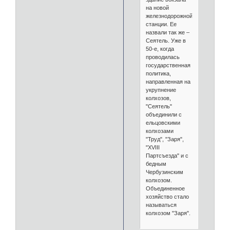
на новой
железнодорожной
станции. Ее
назвали так же –
Сеятель. Уже в
50-е, когда
проводилась
государственная
политика,
направленная на
укрупнение
колхозов,
"Сеятель"
объединили с
ельцовскими
колхозами
"Труд", "Заря",
"XVIII
Партсъезда" и с
бедным
Чербузинским
колхозом.
Объединенное
хозяйство стало
называться
колхозом "Заря".