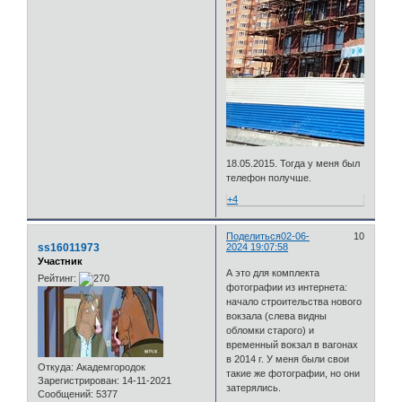
18.05.2015. Тогда у меня был
телефон получше.
+4
Поделиться
02-06-
10
ss16011973
2024 19:07:58
Участник
А это для комплекта
Рейтинг:
фотографии из интернета:
начало строительства нового
вокзала (слева видны
обломки старого) и
временный вокзал в вагонах
в 2014 г. У меня были свои
Откуда:
Академгородок
такие же фотографии, но они
Зарегистрирован
: 14-11-2021
затерялись.
Сообщений:
5377