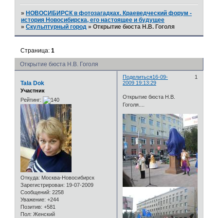
»
НОВОСИБИРСК в фотозагадках. Краеведческий форум -
история Новосибирска, его настоящее и будущее
»
Скульптурный город
»
Открытие бюста Н.В. Гоголя
Страница:
1
Открытие бюста Н.В. Гоголя
Поделиться
16-09-
1
Tala Dok
2009 19:13:29
Участник
Открытие бюста Н.В.
Рейтинг:
Гоголя....
Откуда:
Москва-Новосибирск
Зарегистрирован
: 19-07-2009
Сообщений:
2258
Уважение:
+244
Позитив:
+581
Пол:
Женский