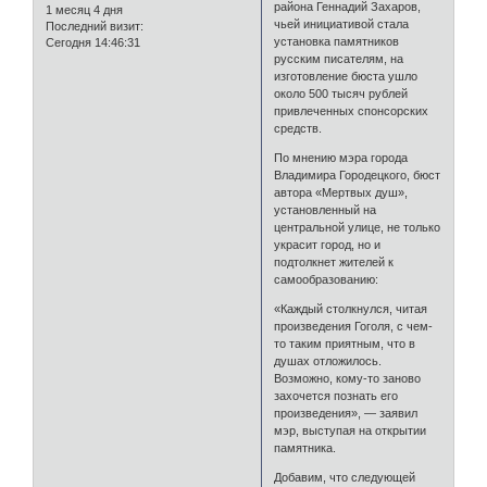
района Геннадий Захаров,
1 месяц 4 дня
чьей инициативой стала
Последний визит:
установка памятников
Сегодня 14:46:31
русским писателям, на
изготовление бюста ушло
около 500 тысяч рублей
привлеченных спонсорских
средств.
По мнению мэра города
Владимира Городецкого, бюст
автора «Мертвых душ»,
установленный на
центральной улице, не только
украсит город, но и
подтолкнет жителей к
самообразованию:
«Каждый столкнулся, читая
произведения Гоголя, с чем-
то таким приятным, что в
душах отложилось.
Возможно, кому-то заново
захочется познать его
произведения», — заявил
мэр, выступая на открытии
памятника.
Добавим, что следующей