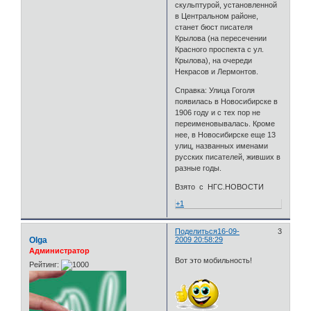
скульптурой, установленной
в Центральном районе,
станет бюст писателя
Крылова (на пересечении
Красного проспекта с ул.
Крылова), на очереди
Некрасов и Лермонтов.
Справка: Улица Гоголя
появилась в Новосибирске в
1906 году и с тех пор не
переименовывалась. Кроме
нее, в Новосибирске еще 13
улиц, названных именами
русских писателей, живших в
разные годы.
Взято с НГС.НОВОСТИ
+1
Поделиться
16-09-
3
Olga
2009 20:58:29
Администратор
Вот это мобильность!
Рейтинг: