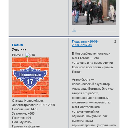
+1
Поделиться
16-09-
2
Галыч
2009 20:47:34
Участник
В Новосибирске появился
Рейтинг:
бюст Гоголя — его
установили на пересечении
Красного проспекта и улицы
Гоголя.
Автор бюста —
новосибирский скульптор
Александр Бортник. Это уже
вторая его работа,
посвященная известным
Откуда:
Новосибирск
писателям, — первой стал
Зарегистрирован
: 19-07-2009
бюст Достоевского,
Сообщений:
1470
установленный на
Уважение:
+663
одноименной улице. Как
Позитив:
+94
пояснил глава
Пол:
Мужской
администрации Центрального
Провел на форуме: