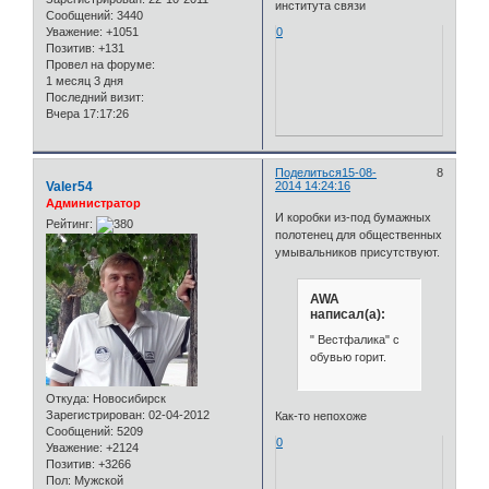
института связи
Сообщений:
3440
Уважение:
+1051
0
Позитив:
+131
Провел на форуме:
1 месяц 3 дня
Последний визит:
Вчера 17:17:26
Поделиться
15-08-
8
Valer54
2014 14:24:16
Администратор
И коробки из-под бумажных
Рейтинг:
полотенец для общественных
умывальников присутствуют.
AWA
написал(а):
" Вестфалика" с
обувью горит.
Откуда:
Новосибирск
Зарегистрирован
: 02-04-2012
Как-то непохоже
Сообщений:
5209
0
Уважение:
+2124
Позитив:
+3266
Пол:
Мужской