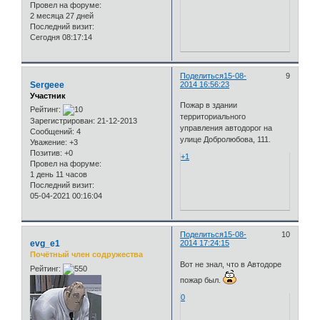
Провел на форуме:
2 месяца 27 дней
Последний визит:
Сегодня 08:17:14
Поделиться
15-08-
9
Sergeee
2014 16:56:23
Участник
Пожар в здании
Рейтинг:
территориального
Зарегистрирован
: 21-12-2013
управления автодорог на
Сообщений:
4
улице Добролюбова, 111.
Уважение:
+3
Позитив:
+0
+1
Провел на форуме:
1 день 11 часов
Последний визит:
05-04-2021 00:16:04
Поделиться
15-08-
10
evg_e1
2014 17:24:15
Почётный член содружества
Вот не знал, что в Автодоре
Рейтинг:
пожар был.
0