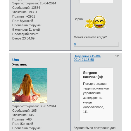
Зарегистрирован
: 15-04-2014
Сообщений:
13584
Уважение:
+9361
Позитив:
+2931
Верно!
Пол:
Мужской
Провел на форуме:
9 месяцев 11 дней
Последний визит:
Может скажете когда?
Вчера 23:54:09
0
Поделиться
15-08-
12
Una
2014 21:15:58
Участник
Sergeee
написал(а):
Пожар в здании
территориального
управления
автодорог на
улице
Зарегистрирован
: 06-07-2014
Добролюбова,
Сообщений:
165
111.
Уважение:
+45
Позитив:
+60
Пол:
Женский
Здание было построено для
Провел на форуме: