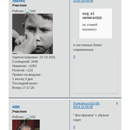
Уралец
2014 09:59:46
Участник
Рейтинг:
evg_e1
написал(а):
но этажей
маловато
и системные блоки
современные
0
Зарегистрирован
: 22-10-2011
Сообщений:
3440
Уважение:
+1051
Позитив:
+131
Провел на форуме:
1 месяц 3 дня
Последний визит:
Вчера 17:17:26
Поделиться
15-08-
5
AWA
2014 11:44:46
Участник
" Вестфалика" с обувью
Рейтинг:
горит.
0