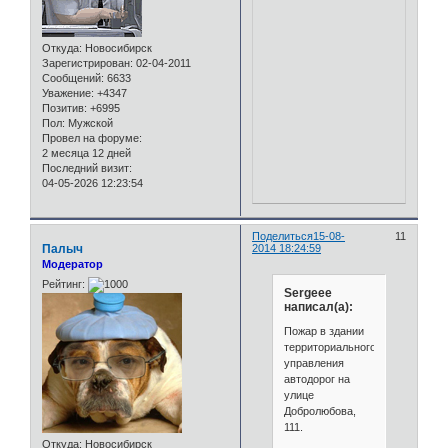
Откуда:
Новосибирск
Зарегистрирован
: 02-04-2011
Сообщений:
6633
Уважение:
+4347
Позитив:
+6995
Пол:
Мужской
Провел на форуме:
2 месяца 12 дней
Последний визит:
04-05-2026 12:23:54
Поделиться
15-08-
11
Палыч
2014 18:24:59
Модератор
Рейтинг:
Sergeee
написал(а):
Пожар в здании
территориального
управления
автодорог на
улице
Добролюбова,
111.
Откуда:
Новосибирск