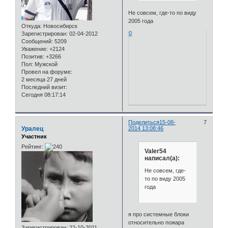
Не совсем, где-то по виду
2005 года
Откуда:
Новосибирск
0
Зарегистрирован
: 02-04-2012
Сообщений:
5209
Уважение:
+2124
Позитив:
+3266
Пол:
Мужской
Провел на форуме:
2 месяца 27 дней
Последний визит:
Сегодня 08:17:14
Поделиться
15-08-
7
Уралец
2014 13:08:46
Участник
Рейтинг:
Valer54
написал(а):
Не совсем, где-
то по виду 2005
года
я про системные блоки
относительно пожара
Зарегистрирован
: 22-10-2011