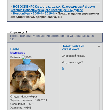
»
НОВОСИБИРСК в фотозагадках. Краеведческий форум -
история Новосибирска, его настоящее и будущее
»
Новосибирск 2000-й - 2010-й
»
Пожар в здании управления
автодорог на ул. Добролюбова, 111
Страница:
1
Пожар в здании управления автодорог на ул. Добролюбова,
111
Поделиться
14-08-
1
Палыч
2014 16:20:25
Модератор
Очередной пожар.
Рейтинг:
Что, где и когда?
0
Откуда:
Новосибирск
Зарегистрирован
: 15-04-2014
Сообщений:
13584
Уважение:
+9361