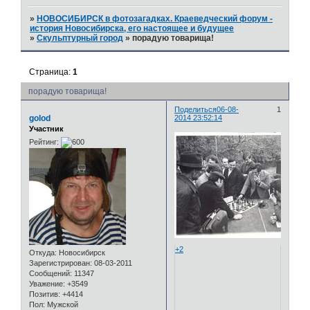
»
НОВОСИБИРСК в фотозагадках. Краеведческий форум -
история Новосибирска, его настоящее и будущее
»
Скульптурный город
»
порадую товарища!
Страница:
1
порадую товарища!
Поделиться
06-08-
1
golod
2014 23:52:14
Участник
Рейтинг:
+2
Откуда:
Новосибирск
Зарегистрирован
: 08-03-2011
Сообщений:
11347
Уважение:
+3549
Позитив:
+4414
Пол:
Мужской