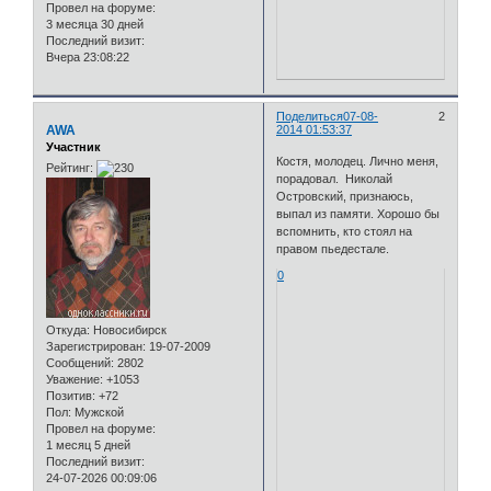
Провел на форуме:
3 месяца 30 дней
Последний визит:
Вчера 23:08:22
Поделиться
07-08-
2
AWA
2014 01:53:37
Участник
Костя, молодец. Лично меня,
Рейтинг:
порадовал. Николай
Островский, признаюсь,
выпал из памяти. Хорошо бы
вспомнить, кто стоял на
правом пьедестале.
0
Откуда:
Новосибирск
Зарегистрирован
: 19-07-2009
Сообщений:
2802
Уважение:
+1053
Позитив:
+72
Пол:
Мужской
Провел на форуме:
1 месяц 5 дней
Последний визит:
24-07-2026 00:09:06