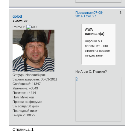
Поделиться
07-08-
3
golod
2014 17:41:27
Участник
Рейтинг:
AWA
написал(а):
Хорошо бы
вспомнить, кто
стоял на правом
пьедестале.
Не А. ли С. Пушкин?
Откуда:
Новосибирск
0
Зарегистрирован
: 08-03-2011
Сообщений:
11347
Уважение:
+3549
Позитив:
+4414
Пол:
Мужской
Провел на форуме:
3 месяца 30 дней
Последний визит:
Вчера 23:08:22
Страница:
1