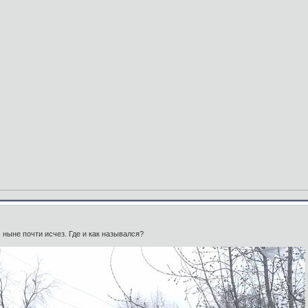
 ныне почти исчез. Где и как назывался?