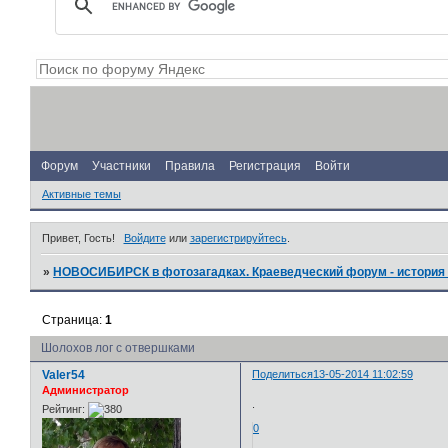
Форум
Участники
Правила
Регистрация
Войти
Активные темы
Привет, Гость!
Войдите
или
зарегистрируйтесь
.
»
НОВОСИБИРСК в фотозагадках. Краеведческий форум - история 
Страница:
1
Шолохов лог с отвершками
Valer54
Поделиться
13-05-2014 11:02:59
Администратор
.
Рейтинг:
0