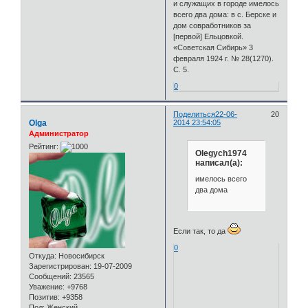
и служащих в городе имелось
всего два дома: в с. Берске и
дом совработников за
[первой] Ельцовкой.
«Советская Сибирь» 3
февраля 1924 г. № 28(1270).
С. 5.
0
Поделиться
22-06-
20
Olga
2014 23:54:05
Администратор
Рейтинг:
Olegych1974
написал(а):
имелось всего
два дома
Если так, то да
0
Откуда:
Новосибирск
Зарегистрирован
: 19-07-2009
Сообщений:
23565
Уважение:
+9768
Позитив:
+9358
Пол:
Женский