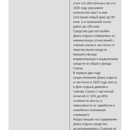
учел это обстоятельство и в
1925 году расширил
количество мест в нем
(построив новый дом) до 90
коек, а в нынешний сезон
довел до 100 коек.
Средства для постройки
Дома отдыха собирались из
ежемесячных отчислений с
членов союза и частично от
перечисления средств
бывшего фонда
взаимопомощи и выделением
средств из общего фонда
Союза.
В первые два года
существования Дома отдыха
и частично в 1925 году места
в Дом отдыха давались
членам Союза с частичной
оплатой от 10% до 90%
стоимости места, в
зависимости от заработка и
семейного положения
служащего.
Недостающие на содержание
Дома отдыха средства
ассигновывались Союзом из