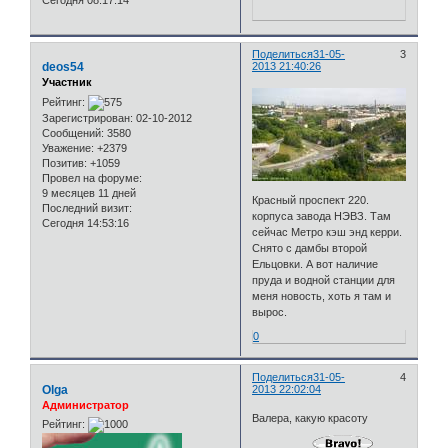
Сегодня 08:17:14
Поделиться
31-05-
3
deos54
2013 21:40:26
Участник
Рейтинг:
Зарегистрирован
: 02-10-2012
Сообщений:
3580
Уважение:
+2379
Позитив:
+1059
Провел на форуме:
9 месяцев 11 дней
Красный проспект 220.
Последний визит:
корпуса завода НЭВЗ. Там
Сегодня 14:53:16
сейчас Метро кэш энд керри.
Снято с дамбы второй
Ельцовки. А вот наличие
пруда и водной станции для
меня новость, хоть я там и
вырос.
0
Поделиться
31-05-
4
Olga
2013 22:02:04
Администратор
Валера, какую красоту
Рейтинг: