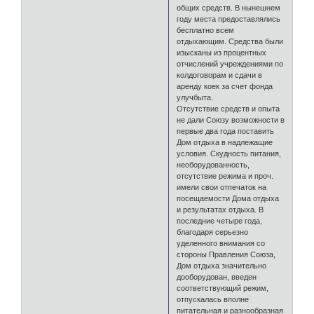
общих средств. В нынешнем
году места предоставлялись
бесплатно всем
отдыхающим. Средства были
изысканы из процентных
отчислений учреждениями по
колдоговорам и сдачи в
аренду коек за счет фонда
улучбыта.
Отсутствие средств и опыта
не дали Союзу возможности в
первые два года поставить
Дом отдыха в надлежащие
условия. Скудность питания,
необорудованность,
отсутствие режима и проч.
имели свои отпечаток на
посещаемости Дома отдыха
и результатах отдыха. В
последние четыре года,
благодаря серьезно
уделенного внимания со
стороны Правления Союза,
Дом отдыха значительно
дооборудован, введен
соответствующий режим,
отпускалась вполне
питательная и разнообразная