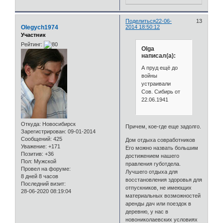
Поделиться
22-06-
13
Olegych1974
2014 18:50:12
Участник
Рейтинг:
Olga
написал(а):
А пруд ещё до
войны
устраивали
Сов. Сибирь от
22.06.1941
Откуда:
Новосибирск
Причем, кое-где еще задолго.
Зарегистрирован
: 09-01-2014
Сообщений:
425
Дом отдыха совработников
Уважение:
+171
Его можно назвать большим
Позитив:
+36
достижением нашего
Пол:
Мужской
правления губотдела.
Провел на форуме:
Лучшего отдыха для
8 дней 8 часов
восстановления здоровья для
Последний визит:
отпускников, не имеющих
28-06-2020 08:19:04
материальных возможностей
аренды дач или поездок в
деревню, у нас в
новониколаевских условиях