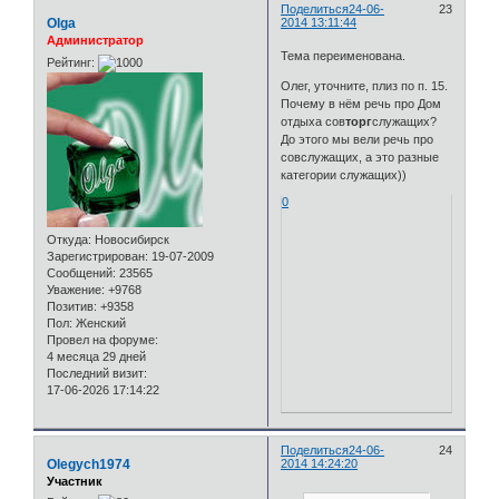
Поделиться
24-06-
23
Olga
2014 13:11:44
Администратор
Тема переименована.
Рейтинг:
Олег, уточните, плиз по п. 15.
Почему в нём речь про Дом
отдыха сов
торг
служащих?
До этого мы вели речь про
совслужащих, а это разные
категории служащих))
0
Откуда:
Новосибирск
Зарегистрирован
: 19-07-2009
Сообщений:
23565
Уважение:
+9768
Позитив:
+9358
Пол:
Женский
Провел на форуме:
4 месяца 29 дней
Последний визит:
17-06-2026 17:14:22
Поделиться
24-06-
24
Olegych1974
2014 14:24:20
Участник