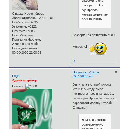
знаками плохо
смотрится. Кое-
где правда,
Откуда:
Новосибирск
мелкие детали не
Зарегистрирован
: 22-12-2011
восстановить
Сообщений:
4635
Уважение:
+3122
Позитив:
+4885
Восторг! Так почистить очень
Пол:
Мужской
Провел на форуме:
2 месяца 25 дней
непросто!
Последний визит:
06-08-2026 21:00:39
0
Поделиться
10-07-
9
Olga
2013 08:42:30
Администратор
Вычитала в старой книжке,
Рейтинг:
что к 1955 году была
построена насыпная дамба,
по которой Красный проспект
пересекает долину Второй
Ельцовки.
Дамба является
одновременно