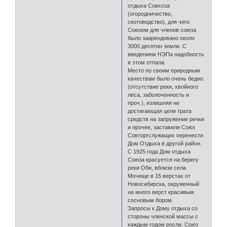
отдыха Совхоза
(огородничество,
скотоводство), для чего
Союзом для членов союза
было заарендовано около
3000 десятин земли. С
введением НЭПа надобность
в этом отпала.
Место по своим природным
качествам было очень бедно
(отсутствие реки, хвойного
леса, заболоченность и
проч.), излишняя не
достигающая цели трата
средств на запружение речки
и прочее, заставили Союз
Совторгслужащих перенести
Дом Отдыха в другой район.
С 1925 года Дом отдыха
Союза красуется на берегу
реки Оби, вблизи села
Мочище в 15 верстах от
Новосибирска, окруженный
на много верст красивым
сосновым бором.
Запросы к Дому отдыха со
стороны членской массы с
каждым годом росли. Союз