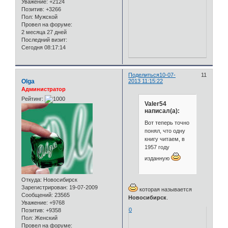
Уважение:
+2124
Позитив:
+3266
Пол:
Мужской
Провел на форуме:
2 месяца 27 дней
Последний визит:
Сегодня 08:17:14
Поделиться
10-07-
11
Olga
2013 11:15:22
Администратор
Рейтинг:
Valer54
написал(а):
Вот теперь точно
понял, что одну
книгу читаем, в
1957 году
изданную
Откуда:
Новосибирск
Зарегистрирован
: 19-07-2009
которая называется
Сообщений:
23565
Новосибирск
.
Уважение:
+9768
0
Позитив:
+9358
Пол:
Женский
Провел на форуме: