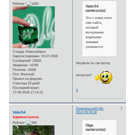
Рейтинг:
Valer54
написал(а):
Это с известного
нам сайта,
который
вычурными
водяными
знаками
увлекается
Откуда:
Новосибирск
Зарегистрирован
: 19-07-2009
Сообщений:
23565
Неужели ты так фотку
Уважение:
+9768
Позитив:
+9358
Пол:
Женский
почистил?
Провел на форуме:
4 месяца 29 дней
Последний визит:
0
17-06-2026 17:14:22
Поделиться
03-06-
7
Valer54
2013 09:18:18
Администратор
Рейтинг:
Olga
написал(а):