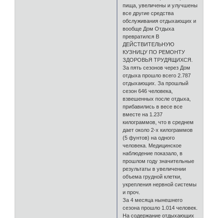
пища, увеличены и улучшены
все другие средства
обслуживания отдыхающих и
вообще Дом Отдыха
превратился В
ДЕЙСТВИТЕЛЬНУЮ
КУЗНИЦУ ПО РЕМОНТУ
ЗДОРОВЬЯ ТРУДЯЩИХСЯ.
За пять сезонов через Дом
отдыха прошло всего 2.787
отдыхающих. За прошлый
сезон 646 человека,
взвешенных после отдыха,
прибавились в весе все
вместе на 1.237
килограммов, что в среднем
дает около 2-х килограммов
(5 фунтов) на одного
человека. Медицинское
наблюдение показало, в
прошлом году значительные
результаты в увеличении
объема грудной клетки,
укрепления нервной системы
и проч.
За 4 месяца нынешнего
сезона прошло 1.014 человек.
На содержание отдыхающих