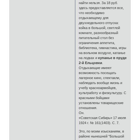
найти нельзя. За 18 руб.
здесь предоставляется все,
что необходимо
отдыхающему для
двухнедельного отпуска:
койка в большой, светлой
комнате, разнообразный
питательный стол без
ограничения аппетита,
библиотека, гимнастика, игры
на вольном воздухе, катанье
на лодках и
купанье в пруде
2-й Ельцовки
.
Отдыхающие имеют
возможность посещать
лагерное кино, спектакли,
наблюдать вообще жизнь и
учебу красноармейцев,
культработу и физкультуру. С
красными бойцами
установлены товарищеские
отношения.
Он.
«Советская Сибирь» 17 июля
1924 г. № 161(1403). С. 7.
Это, по моим изысканиям, в
районе нынешней "Большой