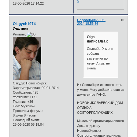
0
17-06-2026 17:14:22
Поделиться
22-06-
15
Olegych1974
2014 18:56:36
Участник
Рейтинг:
Olga
написал(а):
Спасибо. У меня
собраны
заметочки по
нему. А где, не
знала.
Откуда:
Новосибирск
Из Совсибири их много есть
Зарегистрирован
: 09-01-2014
у меня. Могу добавить еще из
Сообщений:
425
документов ГАНО:
Уважение:
+171
Позитив:
+36
НОВОНИКОЛАЕВСКИЙ ДОМ
Пол:
Мужской
ОТДЫХА
Провел на форуме:
СОВТОРГСЛУЖАЩИХ
8 дней 8 часов
Последний визит:
Мысль об организации своего
28-06-2020 08:19:04
Дома отдыха у
Новосибирских
Совторгслужащих возникла