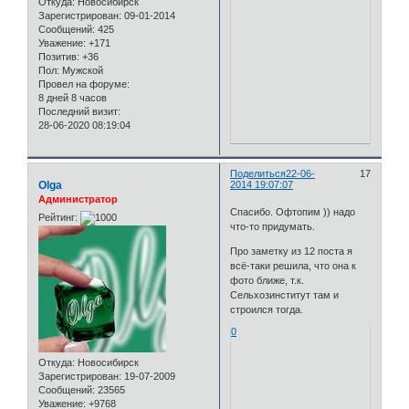
Откуда:
Новосибирск
Зарегистрирован
: 09-01-2014
Сообщений:
425
Уважение:
+171
Позитив:
+36
Пол:
Мужской
Провел на форуме:
8 дней 8 часов
Последний визит:
28-06-2020 08:19:04
Поделиться
22-06-
17
Olga
2014 19:07:07
Администратор
Спасибо. Офтопим )) надо
Рейтинг:
что-то придумать.
Про заметку из 12 поста я
всё-таки решила, что она к
фото ближе, т.к.
Сельхозинститут там и
строился тогда.
0
Откуда:
Новосибирск
Зарегистрирован
: 19-07-2009
Сообщений:
23565
Уважение:
+9768