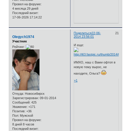
Провел на форуме:
4 месяца 29 дней
Последний визит:
17-06-2026 17:14:22
Поделиться
22-06-
21
Olegych1974
2014 23:56:01
Участник
И еще:
Рейтинг:
ИМХО, наш с Вами офтоп в
новую тему вырос, не
находите, Ольга?
+1
Откуда:
Новосибирск
Зарегистрирован
: 09-01-2014
Сообщений:
425
Уважение:
+171
Позитив:
+36
Пол:
Мужской
Провел на форуме:
8 дней 8 часов
Последний визит: