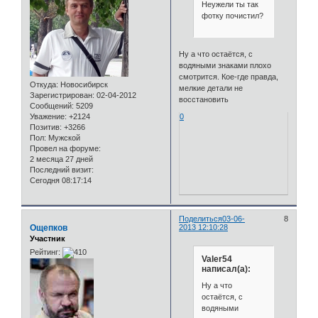
Неужели ты так
фотку почистил?
Ну а что остаётся, с
водяными знаками плохо
смотрится. Кое-где правда,
Откуда:
Новосибирск
мелкие детали не
Зарегистрирован
: 02-04-2012
восстановить
Сообщений:
5209
Уважение:
+2124
0
Позитив:
+3266
Пол:
Мужской
Провел на форуме:
2 месяца 27 дней
Последний визит:
Сегодня 08:17:14
Поделиться
03-06-
8
Ощепков
2013 12:10:28
Участник
Рейтинг:
Valer54
написал(а):
Ну а что
остаётся, с
водяными