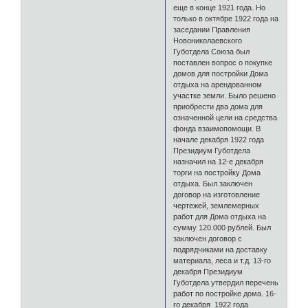
еще в конце 1921 года. Но
только в октябре 1922 года на
заседании Правления
Новониколаевского
Губотдела Союза был
поставлен вопрос о покупке
домов для постройки Дома
отдыха на арендованном
участке земли. Было решено
приобрести два дома для
означенной цели на средства
фонда взаимопомощи. В
начале декабря 1922 года
Президиум Губотдела
назначил на 12-е декабря
торги на постройку Дома
отдыха. Был заключен
договор на изготовление
чертежей, землемерных
работ для Дома отдыха на
сумму 120.000 рублей. Был
заключен договор с
подрядчиками на доставку
материала, леса и т.д. 13-го
декабря Президиум
Губотдела утвердил перечень
работ по постройке дома. 16-
го декабря 1922 года