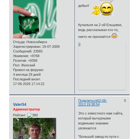
добыл!
Купальня на 2-ой Ельцовке,
ведь рассказывал кто-то,
никто не признаётся
Откуда:
Новосибирск
0
Зарегистрирован
: 19-07-2009
Сообщений:
23565
Уважение:
+9768
Позитив:
+9358
Пол:
Женский
Провел на форуме:
4 месяца 29 дней
Последний визит:
17-06-2026 17:14:22
Поделиться
02-06-
5
Valer54
2013 19:38:54
Администратор
Это с известного нам сайта,
Рейтинг:
который вычурными
водяными знаками
увлекается
"Большой завод по пути с