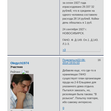
за сезон 1927 года
израсходовано 29.337 32
рублей, что в среднем на
одного человека составило
расхода 28 14 рублей. Койка-
день обошлась в 1 руб.
24 сентября 1927 г.
НОВОСИБИРСК.
ГАНО. Ф. Д-149. Оп.1. Д.143.
Л.1-3.
+3
Поделиться
22-06-
16
Olegych1974
2014 19:01:03
Участник
Добавлю еще, что где-то в
Рейтинг:
хранилищах ГАНО
существует план организации
пруда на 2-й Ельцовке для
указанного дома отдыха.
Пытался заказать, но,
резолюция была такова: "В
розыске". Попытку повторю,
ибо самому интересно.
0