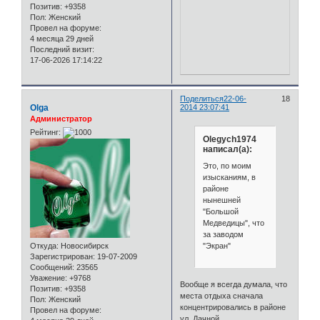
Позитив:
+9358
Пол:
Женский
Провел на форуме:
4 месяца 29 дней
Последний визит:
17-06-2026 17:14:22
Поделиться
22-06-
18
Olga
2014 23:07:41
Администратор
Рейтинг:
Olegych1974
написал(а):
Это, по моим
изысканиям, в
районе
нынешней
"Большой
Медведицы", что
за заводом
"Экран"
Откуда:
Новосибирск
Зарегистрирован
: 19-07-2009
Сообщений:
23565
Уважение:
+9768
Вообще я всегда думала, что
Позитив:
+9358
места отдыха сначала
Пол:
Женский
концентрировались в районе
Провел на форуме:
ул. Дачной.