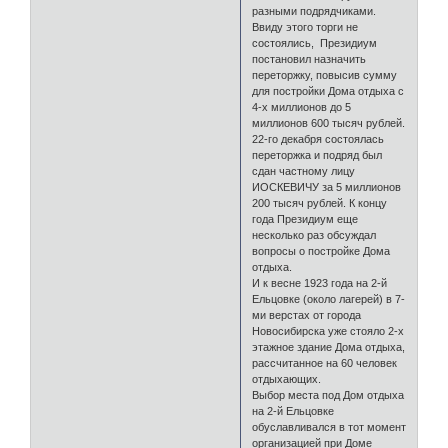
разными подрядчиками.
Ввиду этого торги не
состоялись, Президиум
постановил назначить
переторжку, повысив сумму
для постройки Дома отдыха с
4-х миллионов до 5
миллионов 600 тысяч рублей.
22-го декабря состоялась
переторжка и подряд был
сдан частному лицу
ИОСКЕВИЧУ за 5 миллионов
200 тысяч рублей. К концу
года Президиум еще
несколько раз обсуждал
вопросы о постройке Дома
отдыха.
И к весне 1923 года на 2-й
Ельцовке (около лагерей) в 7-
ми верстах от города
Новосибирска уже стояло 2-х
этажное здание Дома отдыха,
рассчитанное на 60 человек
отдыхающих.
Выбор места под Дом отдыха
на 2-й Ельцовке
обуславливался в тот момент
организацией при Доме