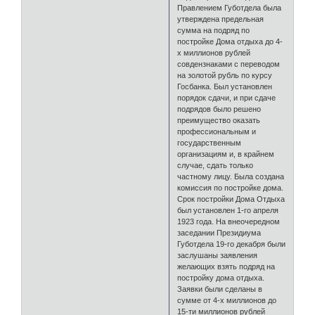
Правлением Губотдела была
утверждена предельная
сумма на подряд по
постройке Дома отдыха до 4-
х миллионов рублей
совдензнаками с переводом
на золотой рубль по курсу
Госбанка. Был установлен
порядок сдачи, и при сдаче
подрядов было решено
преимущество оказать
профессиональным и
государственным
организациям и, в крайнем
случае, сдать только
частному лицу. Была создана
комиссия по постройке дома.
Срок постройки Дома Отдыха
был установлен 1-го апреля
1923 года. На внеочередном
заседании Президиума
Губотдела 19-го декабря были
заслушаны заявления
желающих взять подряд на
постройку дома отдыха.
Заявки были сделаны в
сумме от 4-х миллионов до
15-ти миллионов рублей