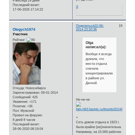
4 месяца 29 дней
Последний визит:
0
17-06-2026 17:14:22
Поделиться
22-06-
19
Olegych1974
2014 23:20:36
Участник
Рейтинг:
Olga
написал(а):
Вообще я всегда
думала, что
места отдыха
сначала
концентрировались
в районе ул.
Дачной.
Откуда:
Новосибирск
Зарегистрирован
: 09-01-2014
Сообщений:
425
Не-не-не
Уважение:
+171
Позитив:
+36
Пол:
Мужской
Провел на форуме:
+
8 дней 8 часов
Сеть домов отдыха в 1923 г.
Последний визит:
была крайне [не]значительна.
28-06-2020 08:19:04
Например, на 15.000 рабочих