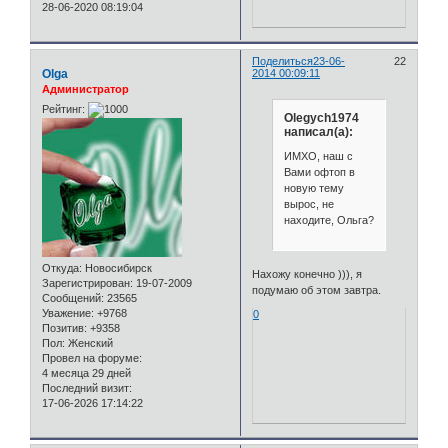
28-06-2020 08:19:04
Поделиться
23-06-
22
Olga
2014 00:09:11
Администратор
Рейтинг:
Olegych1974
написал(а):
ИМХО, наш с
Вами офтоп в
новую тему
вырос, не
находите, Ольга?
Откуда:
Новосибирск
Нахожу конечно ))), я
Зарегистрирован
: 19-07-2009
подумаю об этом завтра.
Сообщений:
23565
Уважение:
+9768
0
Позитив:
+9358
Пол:
Женский
Провел на форуме:
4 месяца 29 дней
Последний визит:
17-06-2026 17:14:22