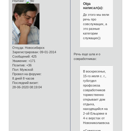
Рейтинг:
Olga
написал(а):
До этого мы вели
речь про
совслужащих, а
это разные
категории
служащих))
Откуда:
Новосибирск
Зарегистрирован
: 09-01-2014
Речь еще шла и о
Сообщений:
425
совработниках:
Уважение:
+171
Позитив:
+36
Пол:
Мужской
В воскресенье,
Провел на форуме:
15-го июля с. г.,
8 дней 8 часов
губотдел
Последний визит:
профсоюза
28-06-2020 08:19:04
совработников
торжественно
открывает дом
отдыха,
находящийся на
2-ой Ельцовке в
4-х верстах от
Новониколаевска.
«Советская