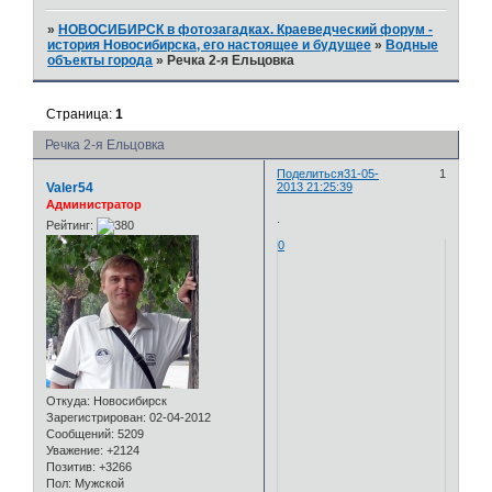
»
НОВОСИБИРСК в фотозагадках. Краеведческий форум -
история Новосибирска, его настоящее и будущее
»
Водные
объекты города
»
Речка 2-я Ельцовка
Страница:
1
Речка 2-я Ельцовка
Поделиться
31-05-
1
Valer54
2013 21:25:39
Администратор
.
Рейтинг:
0
Откуда:
Новосибирск
Зарегистрирован
: 02-04-2012
Сообщений:
5209
Уважение:
+2124
Позитив:
+3266
Пол:
Мужской