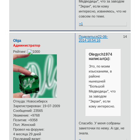
Медведицы", что за заводом
"Экран", если кому
интересно, извиняюсь, что не
совсем по теме.
+1
Поделиться
22-06-
14
Olga
2014 18:54:16
Администратор
Рейтинг:
Olegych1974
написал(а):
Это, по моим
изысканиям, в
районе
нынешней
"Большой
Медведицы", что
за заводом
"Экран", если
Откуда:
Новосибирск
Зарегистрирован
: 19-07-2009
кому интересно.
Сообщений:
23565
Уважение:
+9768
Позитив:
+9358
Спасибо. У меня собраны
Пол:
Женский
заметочки по нему. А где, не
Провел на форуме:
знала.
4 месяца 29 дней
Последний визит: