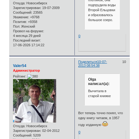
плотиной, она
Откуда:
Новосибирск
подпрудила воды
Зарегистрирован
: 19-07-2009
Второй Ельцовки
Сообщений:
23565
и образовалось
Уважение:
+9768
большое озеро.
Позитив:
+9358
Пол:
Женский
Провел на форуме:
4 месяца 29 дней
0
Последний визит:
17-06-2026 17:14:22
Поделиться
10-07-
10
Valer54
2013 08:54:38
Администратор
Рейтинг:
Olga
написал(а):
Вычитала в
старой книжке
Вот теперь точно понял, что
одну книгу читаем, в 1957
году изданную
Откуда:
Новосибирск
Зарегистрирован
: 02-04-2012
0
Сообщений:
5209