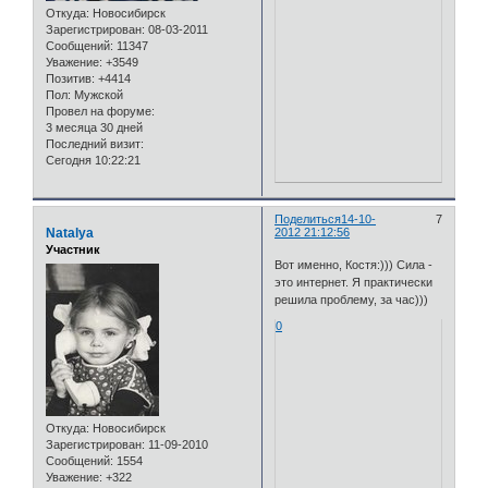
Откуда:
Новосибирск
Зарегистрирован
: 08-03-2011
Сообщений:
11347
Уважение:
+3549
Позитив:
+4414
Пол:
Мужской
Провел на форуме:
3 месяца 30 дней
Последний визит:
Сегодня 10:22:21
Поделиться
14-10-
7
Natalya
2012 21:12:56
Участник
Вот именно, Костя:))) Сила -
это интернет. Я практически
решила проблему, за час)))
0
Откуда:
Новосибирск
Зарегистрирован
: 11-09-2010
Сообщений:
1554
Уважение:
+322