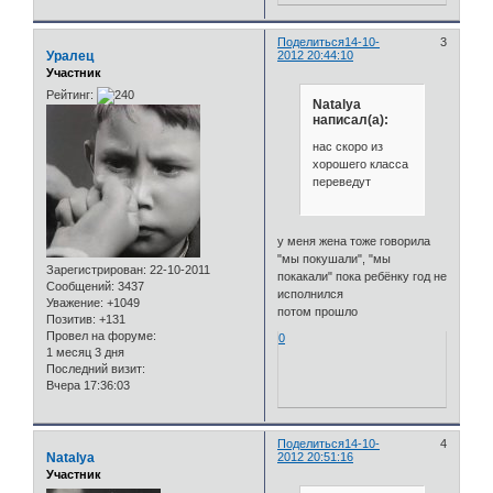
Поделиться
14-10-
3
Уралец
2012 20:44:10
Участник
Рейтинг:
Natalya
написал(а):
нас скоро из
хорошего класса
переведут
у меня жена тоже говорила
"мы покушали", "мы
Зарегистрирован
: 22-10-2011
покакали" пока ребёнку год не
Сообщений:
3437
исполнился
Уважение:
+1049
потом прошло
Позитив:
+131
Провел на форуме:
0
1 месяц 3 дня
Последний визит:
Вчера 17:36:03
Поделиться
14-10-
4
Natalya
2012 20:51:16
Участник