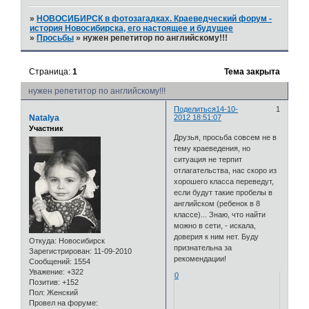
»
НОВОСИБИРСК в фотозагадках. Краеведческий форум -
история Новосибирска, его настоящее и будущее
»
Просьбы
»
нужен репетитор по английскому!!!
Страница:
1
Тема закрыта
нужен репетитор по английскому!!!
Поделиться
14-10-
1
Natalya
2012 18:51:07
Участник
Друзья, просьба совсем не в
тему краеведения, но
ситуация не терпит
отлагательства, нас скоро из
хорошего класса переведут,
если будут такие пробелы в
английском (ребенок в 8
классе)... Знаю, что найти
можно в сети, - искала,
доверия к ним нет. Буду
Откуда:
Новосибирск
признательна за
Зарегистрирован
: 11-09-2010
рекомендации!
Сообщений:
1554
Уважение:
+322
0
Позитив:
+152
Пол:
Женский
Провел на форуме: