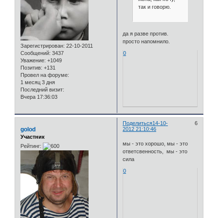
так и говорю.
да я разве против.
просто напомнило.
Зарегистрирован
: 22-10-2011
0
Сообщений:
3437
Уважение:
+1049
Позитив:
+131
Провел на форуме:
1 месяц 3 дня
Последний визит:
Вчера 17:36:03
Поделиться
14-10-
6
golod
2012 21:10:46
Участник
мы - это хорошо, мы - это
Рейтинг:
ответсвенность, мы - это
сила
0