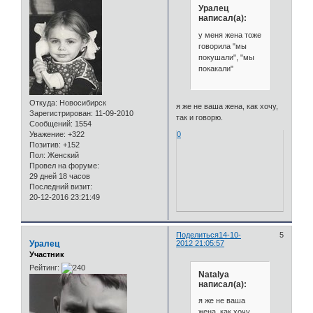
Уралец
написал(а):
у меня жена тоже
говорила "мы
покушали", "мы
покакали"
Откуда:
Новосибирск
я же не ваша жена, как хочу,
Зарегистрирован
: 11-09-2010
так и говорю.
Сообщений:
1554
Уважение:
+322
0
Позитив:
+152
Пол:
Женский
Провел на форуме:
29 дней 18 часов
Последний визит:
20-12-2016 23:21:49
Поделиться
14-10-
5
Уралец
2012 21:05:57
Участник
Рейтинг:
Natalya
написал(а):
я же не ваша
жена, как хочу,