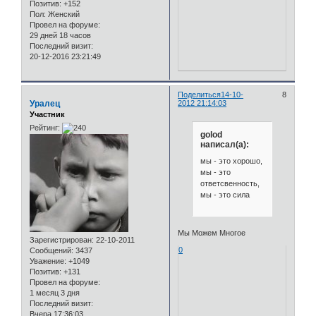
Позитив:
+152
Пол:
Женский
Провел на форуме:
29 дней 18 часов
Последний визит:
20-12-2016 23:21:49
Поделиться
14-10-
8
Уралец
2012 21:14:03
Участник
Рейтинг:
golod
написал(а):
мы - это хорошо,
мы - это
ответсвенность,
мы - это сила
Мы Можем Многое
Зарегистрирован
: 22-10-2011
0
Сообщений:
3437
Уважение:
+1049
Позитив:
+131
Провел на форуме:
1 месяц 3 дня
Последний визит:
Вчера 17:36:03