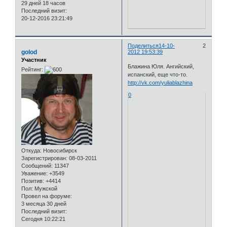
29 дней 18 часов
Последний визит:
20-12-2016 23:21:49
Поделиться
14-10-
2
golod
2012 19:53:39
Участник
Блажина Юля. Ангийский,
Рейтинг:
испанский, еще что-то.
http://vk.com/yuliablazhina
0
Откуда:
Новосибирск
Зарегистрирован
: 08-03-2011
Сообщений:
11347
Уважение:
+3549
Позитив:
+4414
Пол:
Мужской
Провел на форуме:
3 месяца 30 дней
Последний визит:
Сегодня 10:22:21