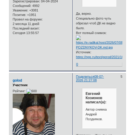
Зарегистрирован
: 04-04-2024
Сообщений:
4992
Уважение:
+3081
Да, верно.
Позитив:
+1951
Специально фото чуть
Провел на форуме:
обрезал чтоб ДК не видно
2 месяца 11 дней
было.
Последний визит:
Сегодня 13:55:57
Вот полный снимок:
Источник:
https://ngs.ru/text/gorod/2021/10/23/70
0
Поделиться
08-07-
5
golod
2026 21:27:08
Участник
Рейтинг:
Евгений
Козионов
написал(а):
Автор снимка
Андрей
Поздняков.