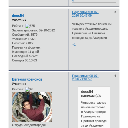
0
Поделиться
08-07-
3
deos54
2026 20:47:09
Участник
Четырехэтажные панельки
Рейтинг:
только в Академгородке.
Зарегистрирован
: 02-10-2012
Примерно на Цветном
Сообщений:
3579
проезде за дк Академия
Уважение:
+2379
Позитив:
+1058
+1
Провел на форуме:
9 месяцев 11 дней
Последний визит:
Сегодня 05:13:03
Поделиться
08-07-
4
Евгений Козионов
2026 21:01:57
Участник
Рейтинг:
deos54
написал(а):
Четырехэтажные
панельки только
в Академгородке.
Примерно на
Цветном проезде
Откуда:
Академгородок
за дк Академия