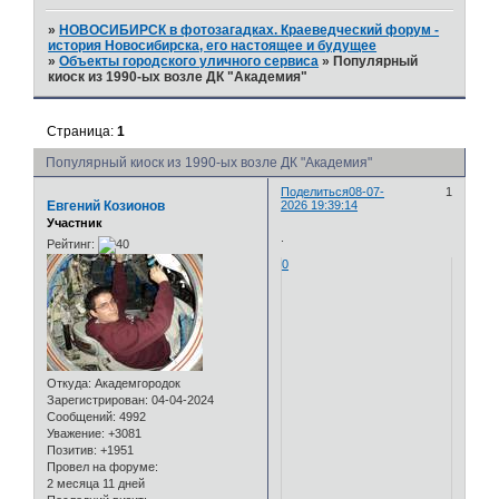
»
НОВОСИБИРСК в фотозагадках. Краеведческий форум -
история Новосибирска, его настоящее и будущее
»
Объекты городского уличного сервиса
»
Популярный
киоск из 1990-ых возле ДК "Академия"
Страница:
1
Популярный киоск из 1990-ых возле ДК "Академия"
Поделиться
08-07-
1
Евгений Козионов
2026 19:39:14
Участник
.
Рейтинг:
0
Откуда:
Академгородок
Зарегистрирован
: 04-04-2024
Сообщений:
4992
Уважение:
+3081
Позитив:
+1951
Провел на форуме:
2 месяца 11 дней