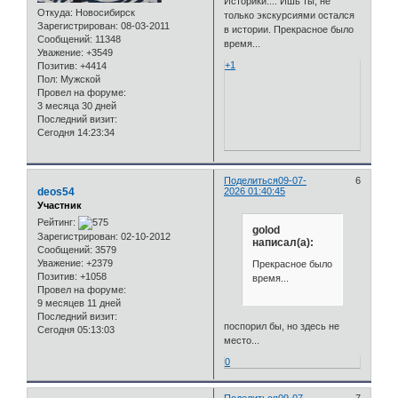
Историки.... Ишь ты, не
Откуда:
Новосибирск
только экскурсиями остался
Зарегистрирован
: 08-03-2011
в истории. Прекрасное было
Сообщений:
11348
время...
Уважение:
+3549
+1
Позитив:
+4414
Пол:
Мужской
Провел на форуме:
3 месяца 30 дней
Последний визит:
Сегодня 14:23:34
Поделиться
09-07-
6
deos54
2026 01:40:45
Участник
Рейтинг:
golod
Зарегистрирован
: 02-10-2012
написал(а):
Сообщений:
3579
Уважение:
+2379
Прекрасное было
Позитив:
+1058
время...
Провел на форуме:
9 месяцев 11 дней
Последний визит:
поспорил бы, но здесь не
Сегодня 05:13:03
место...
0