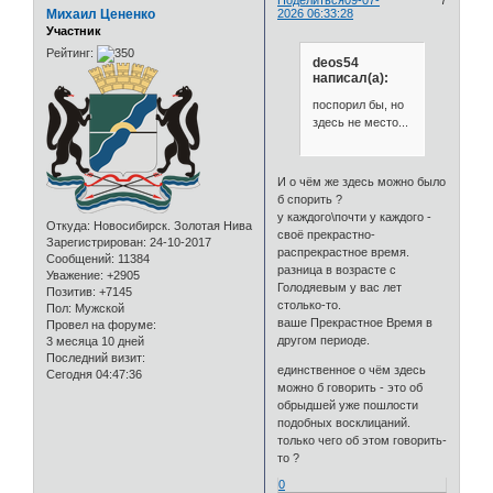
Поделиться
09-07-
7
Михаил Цененко
2026 06:33:28
Участник
Рейтинг:
deos54
написал(а):
поспорил бы, но
здесь не место...
И о чём же здесь можно было
б спорить ?
у каждого\почти у каждого -
Откуда:
Новосибирск. Золотая Нива
своё прекрастно-
Зарегистрирован
: 24-10-2017
распрекрастное время.
Сообщений:
11384
разница в возрасте с
Уважение:
+2905
Голодяевым у вас лет
Позитив:
+7145
столько-то.
Пол:
Мужской
ваше Прекрастное Время в
Провел на форуме:
другом периоде.
3 месяца 10 дней
Последний визит:
единственное о чём здесь
Сегодня 04:47:36
можно б говорить - это об
обрыдшей уже пошлости
подобных восклицаний.
только чего об этом говорить-
то ?
0