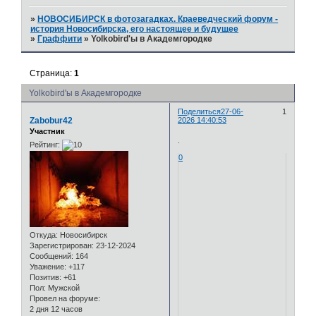
»
НОВОСИБИРСК в фотозагадках. Краеведческий форум -
история Новосибирска, его настоящее и будущее
»
Граффити
»
Yolkobird'ы в Академгородке
Страница:
1
Yolkobird'ы в Академгородке
Поделиться
27-06-
1
Zabobur42
2026 14:40:53
Участник
.
Рейтинг:
0
Откуда:
Новосибирск
Зарегистрирован
: 23-12-2024
Сообщений:
164
Уважение:
+117
Позитив:
+61
Пол:
Мужской
Провел на форуме:
2 дня 12 часов