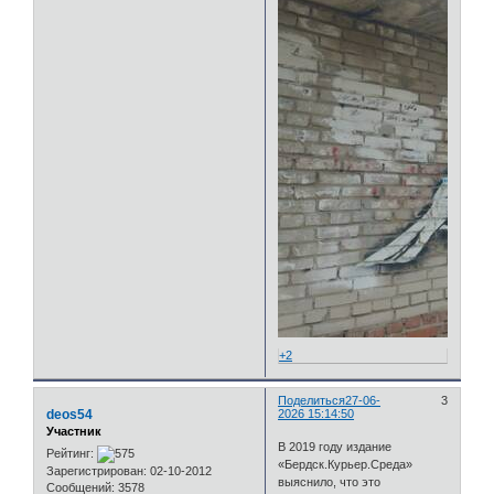
+2
Поделиться
27-06-
3
deos54
2026 15:14:50
Участник
В 2019 году издание
Рейтинг:
«Бердск.Курьер.Среда»
Зарегистрирован
: 02-10-2012
выяснило, что это
Сообщений:
3578