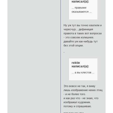
написал(а):
... правыми
оказываются ...
Ну уж тут вы точно хватили и
чересчур... дефиниция
правота в таких вот вопросах
- это совсем излишнее.
давайте уж как-нибудь тут
без этой опции.
-
rektie
написал(а):
... а вы клестов ...
Это вовсе не так, я вижу
лишь изображение неких птиц
- и не более того.
и как раз что - не знаю, что
изображал художник.
потому и спрашиваю.