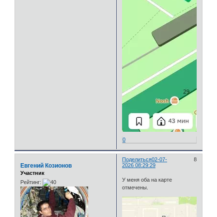
0
Поделиться
02-07-
8
Евгений Козионов
2026 08:29:29
Участник
У меня оба на карте
Рейтинг:
отмечены.