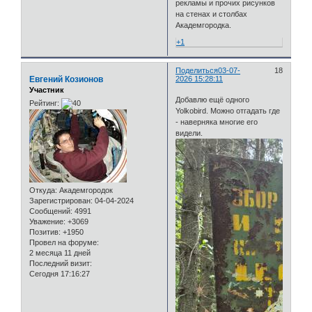
рекламы и прочих рисунков
на стенах и столбах
Академгородка.
+1
Поделиться
03-07-
18
Евгений Козионов
2026 15:28:11
Участник
Добавлю ещё одного
Рейтинг:
Yolkobird. Можно отгадать где
- наверняка многие его
видели.
Откуда:
Академгородок
Зарегистрирован
: 04-04-2024
Сообщений:
4991
Уважение:
+3069
Позитив:
+1950
Провел на форуме:
2 месяца 11 дней
Последний визит:
Сегодня 17:16:27