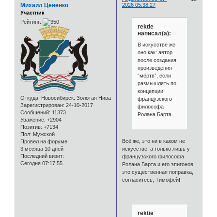
Михаил Цененко
2026 05:38:27
Участник
Рейтинг:
rektie
написал(а):
В искусстве же
оно как: автор
после создания
произведения
“мёртв”, если
размышлять по
концепции
Откуда:
Новосибирск. Золотая Нива
французского
Зарегистрирован
: 24-10-2017
философа
Сообщений:
11373
Ролана Барта. ...
Уважение:
+2904
Позитив:
+7134
Пол:
Мужской
Всё же, это ни в каком не
Провел на форуме:
искусстве, а только лишь у
3 месяца 10 дней
Последний визит:
французского философа
Сегодня 07:17:55
Ролана Барта и его эпигонов.
это существенная поправка,
согласитесь, Тимофей!
-
rektie