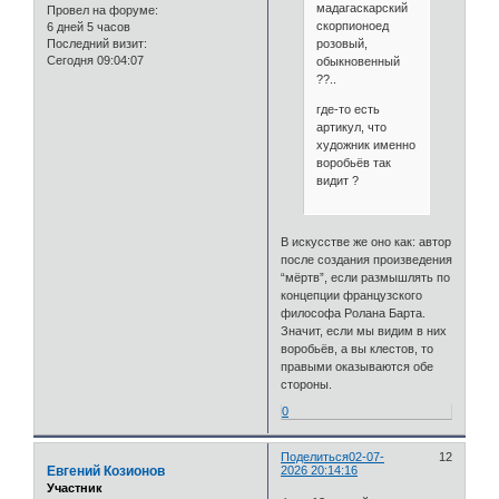
мадагаскарский
Провел на форуме:
скорпионоед
6 дней 5 часов
розовый,
Последний визит:
Сегодня 09:04:07
обыкновенный
??..
где-то есть
артикул, что
художник именно
воробьёв так
видит ?
В искусстве же оно как: автор
после создания произведения
“мёртв”, если размышлять по
концепции французского
философа Ролана Барта.
Значит, если мы видим в них
воробьёв, а вы клестов, то
правыми оказываются обе
стороны.
0
Поделиться
02-07-
12
Евгений Козионов
2026 20:14:16
Участник