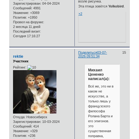
возле рисунка.
Зарегистрирован
: 04-04-2024
Эта птица зовётся
Yolkobird
.
Сообщений:
4991
Уважение:
+3069
+2
Позитив:
+1950
Провел на форуме:
2 месяца 11 дней
Последний визит:
Сегодня 17:16:27
Поделиться
03-07-
15
rektie
2026 09:51:34
Участник
Рейтинг:
Михаил
Цененко
написал(а):
Всё же, это ни в
каком не
искусстве, а
только лишь у
французского
философа
Ролана Барта и
Откуда:
Новосибирск
его эпигонов.
Зарегистрирован
: 10-03-2024
это
Сообщений:
414
существенная
Уважение:
+329
Позитив:
+236
поправка,