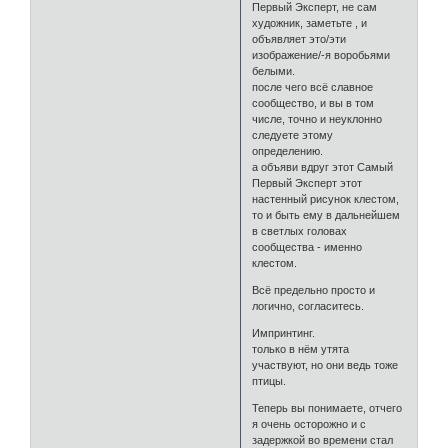
Первый Эксперт, не сам
художник, заметьте , и
объявляет это/эти
изображение/-я воробьями
белыми.
после чего всё славное
сообщество, и вы в том
числе, точно и неуклонно
следуете этому
определению.
а объяви вдруг этот Самый
Первый Эксперт этот
настенный рисунок клестом,
то и быть ему в дальнейшем
в светлых головах
сообщества - именно
клестом.
Всё предельно просто и
логично, согласитесь.
Импринтинг.
только в нём утята
участвуют, но они ведь тоже
птицы.
Теперь вы понимаете, отчего
я очень осторожно и с
задержкой во времени стал