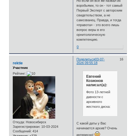
Но если он всё же назвал их
воробьями, то он - тот самый
Первый Эксперт с авторским
свидетельством, а не
самозванец. Правда, и тогда
«правота» - это всего лишь
вопрос веры в его
орнитологическую
компетенцию.
0
Поделиться
03-07-
16
rektie
2026 09:55:18
Участник
Рейтинг:
Евгений
Козионов
написал(а):
Фото 13-летней
давности с
архивного
жесткого диска:
Откуда:
Новосибирск
С какой даты у Вас
Зарегистрирован
: 10-03-2024
начинается архив? Очень
Сообщений:
414
интересно!
Уважение:
+329