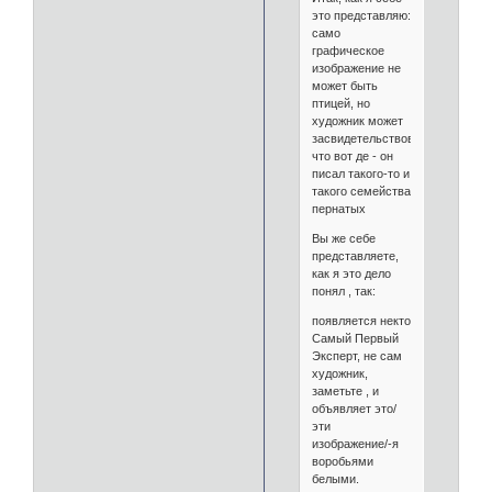
это представляю:
само
графическое
изображение не
может быть
птицей, но
художник может
засвидетельствовать,
что вот де - он
писал такого-то и
такого семейства
пернатых
Вы же себе
представляете,
как я это дело
понял , так:
появляется некто
Самый Первый
Эксперт, не сам
художник,
заметьте , и
объявляет это/
эти
изображение/-я
воробьями
белыми.