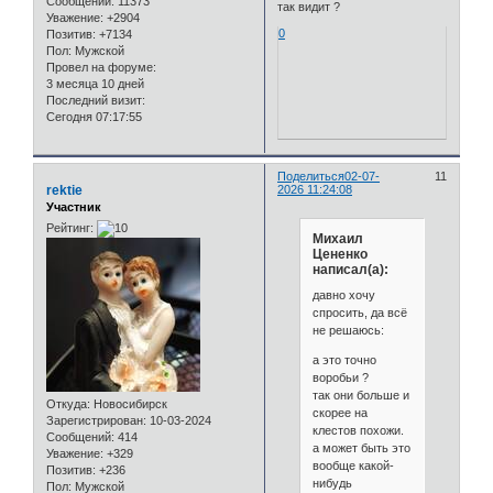
Сообщений:
11373
так видит ?
Уважение:
+2904
0
Позитив:
+7134
Пол:
Мужской
Провел на форуме:
3 месяца 10 дней
Последний визит:
Сегодня 07:17:55
Поделиться
02-07-
11
rektie
2026 11:24:08
Участник
Рейтинг:
Михаил
Цененко
написал(а):
давно хочу
спросить, да всё
не решаюсь:
а это точно
воробьи ?
так они больше и
Откуда:
Новосибирск
скорее на
Зарегистрирован
: 10-03-2024
клестов похожи.
Сообщений:
414
а может быть это
Уважение:
+329
вообще какой-
Позитив:
+236
нибудь
Пол:
Мужской