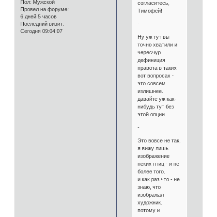
Пол:
Мужской
согласитесь,
Провел на форуме:
Тимофей!
6 дней 5 часов
-
Последний визит:
Сегодня 09:04:07
Ну уж тут вы
точно хватили и
чересчур...
дефиниция
правота в таких
вот вопросах -
это совсем
излишнее.
давайте уж как-
нибудь тут без
этой опции.
-
Это вовсе не так,
я вижу лишь
изображение
неких птиц - и не
более того.
и как раз что - не
знаю, что
изображал
художник.
потому и