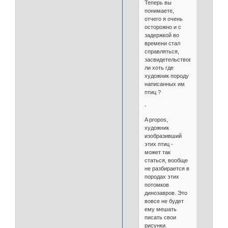
Теперь вы
понимаете,
отчего я очень
осторожно и с
задержкой во
времени стал
справляться,
засвидетельствовал
ли хоть где
художник породу
написанных им
птиц ?
-
A propos,
художник
изобразивший
этих птиц -
может так
статься, вообще
не разбирается в
породах этих
потомков
динозавров. Это
вовсе не будет
ему мешать
писать свои
рисунки.