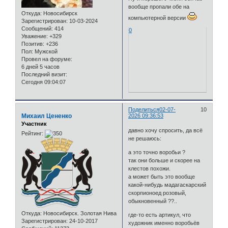
вообще пропали обе на
Откуда:
Новосибирск
компьютерной версии
Зарегистрирован
: 10-03-2024
Сообщений:
414
0
Уважение:
+329
Позитив:
+236
Пол:
Мужской
Провел на форуме:
6 дней 5 часов
Последний визит:
Сегодня 09:04:07
Поделиться
02-07-
10
Михаил Цененко
2026 09:36:53
Участник
давно хочу спросить, да всё
Рейтинг:
не решаюсь:
а это точно воробьи ?
так они больше и скорее на
клестов похожи.
а может быть это вообще
какой-нибудь мадагаскарский
скорпионоед розовый,
обыкновенный ??..
Откуда:
Новосибирск. Золотая Нива
где-то есть артикул, что
Зарегистрирован
: 24-10-2017
художник именно воробьёв