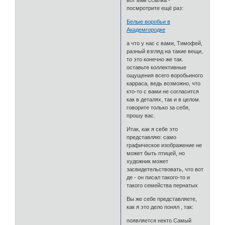
вот вам ссылка -
посмротрите ещё раз:
Белые воробьи в
Академгородке
а что у нас с вами, Тимофей,
разный взгляд на такие вещи,
то это конечно же так.
оставьте коллективные
ощущения всего воробьиного
карраса, ведь возможно, что
кто-то с вами не согласится
как в деталях, так и в целом.
говорите только за себя,
прошу вас.
Итак, как я себе это
представляю: само
графическое изображение не
может быть птицей, но
художник может
засвидетельствовать, что вот
де - он писал такого-то и
такого семейства пернатых
Вы же себе представляете,
как я это дело понял , так:
появляется некто Самый