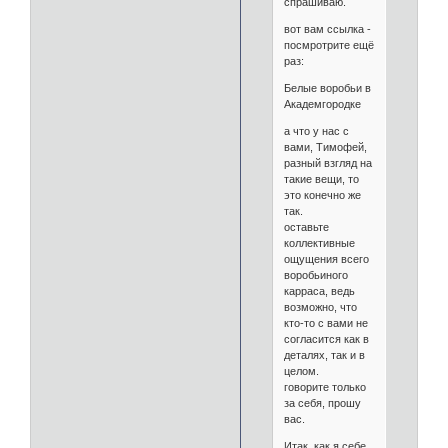
спрашиваю.
вот вам ссылка -
посмротрите ещё
раз:
Белые воробьи в
Академгородке
а что у нас с
вами, Тимофей,
разный взгляд на
такие вещи, то
это конечно же
так.
оставьте
коллективные
ощущения всего
воробьиного
карраса, ведь
возможно, что
кто-то с вами не
согласится как в
деталях, так и в
целом.
говорите только
за себя, прошу
вас.
Итак, как я себе