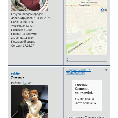
Откуда:
Академгородок
Зарегистрирован
: 04-04-2024
Сообщений:
4991
Уважение:
+3069
Позитив:
+1950
Провел на форуме:
2 месяца 11 дней
Последний визит:
Сегодня 17:16:27
0
Поделиться
02-07-
9
rektie
2026 09:07:03
Участник
Рейтинг:
Евгений
Козионов
написал(а):
У меня оба на
карте отмечены.
Ну и хорошо. У меня сейчас