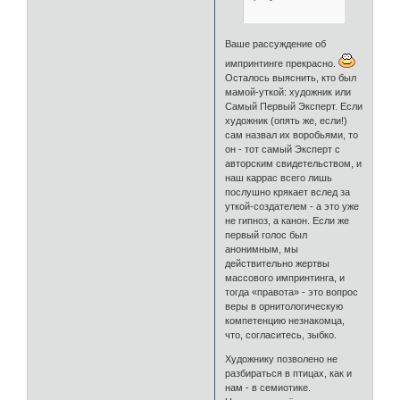
Ваше рассуждение об
импринтинге прекрасно.
Осталось выяснить, кто был
мамой-уткой: художник или
Самый Первый Эксперт. Если
художник (опять же, если!)
сам назвал их воробьями, то
он - тот самый Эксперт с
авторским свидетельством, и
наш каррас всего лишь
послушно крякает вслед за
уткой-создателем - а это уже
не гипноз, а канон. Если же
первый голос был
анонимным, мы
действительно жертвы
массового импринтинга, и
тогда «правота» - это вопрос
веры в орнитологическую
компетенцию незнакомца,
что, согласитесь, зыбко.
Художнику позволено не
разбираться в птицах, как и
нам - в семиотике.