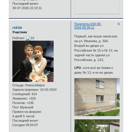
Последний визит:
30-07-2026 22:19:11
Поделиться
30-06-
6
rektie
2026 08:36:11
Участник
Первый, как выше написали,
Рейтинг:
на ул. Иванова, д. 30А.
Второй во дворе ул.
Российская № 15 и № 13, на
задней части здания ул.
Российская, д. 13/1.
UPD
: хотя всё же ближе к
дому № 13, и не во дворе.
Откуда:
Новосибирск
Зарегистрирован
: 10-03-2024
Сообщений:
414
Уважение:
+329
Позитив:
+236
Пол:
Мужской
Провел на форуме:
6 дней 5 часов
Последний визит:
Сегодня 09:04:07