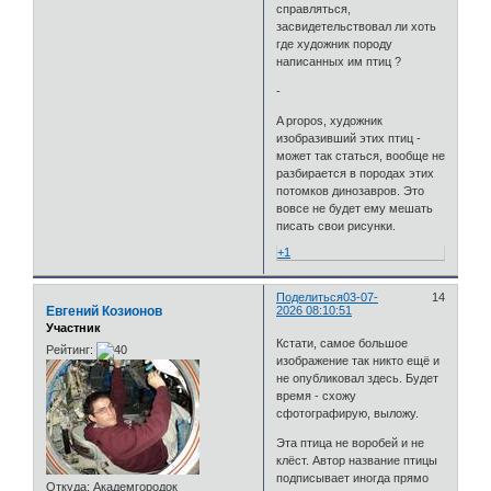
справляться,
засвидетельствовал ли хоть
где художник породу
написанных им птиц ?
-
A propos, художник
изобразивший этих птиц -
может так статься, вообще не
разбирается в породах этих
потомков динозавров. Это
вовсе не будет ему мешать
писать свои рисунки.
+1
Поделиться
03-07-
14
Евгений Козионов
2026 08:10:51
Участник
Кстати, самое большое
Рейтинг:
изображение так никто ещё и
не опубликовал здесь. Будет
время - схожу
сфотографирую, выложу.
Эта птица не воробей и не
клёст. Автор название птицы
подписывает иногда прямо
Откуда:
Академгородок