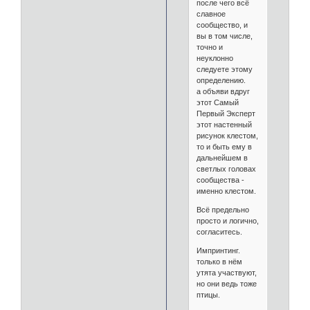
после чего всё
славное
сообщество, и
вы в том числе,
точно и
неуклонно
следуете этому
определению.
а объяви вдруг
этот Самый
Первый Эксперт
этот настенный
рисунок клестом,
то и быть ему в
дальнейшем в
светлых головах
сообщества -
именно клестом.
Всё предельно
просто и логично,
согласитесь.
Импринтинг.
только в нём
утята участвуют,
но они ведь тоже
птицы.