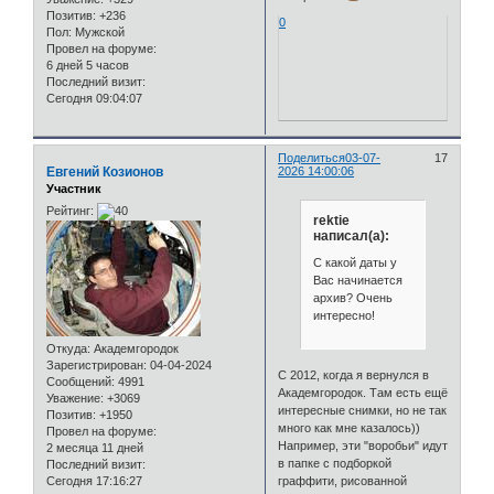
Позитив:
+236
0
Пол:
Мужской
Провел на форуме:
6 дней 5 часов
Последний визит:
Сегодня 09:04:07
Поделиться
03-07-
17
Евгений Козионов
2026 14:00:06
Участник
Рейтинг:
rektie
написал(а):
С какой даты у
Вас начинается
архив? Очень
интересно!
Откуда:
Академгородок
Зарегистрирован
: 04-04-2024
С 2012, когда я вернулся в
Сообщений:
4991
Академгородок. Там есть ещё
Уважение:
+3069
интересные снимки, но не так
Позитив:
+1950
много как мне казалось))
Провел на форуме:
Например, эти "воробьи" идут
2 месяца 11 дней
в папке с подборкой
Последний визит:
Сегодня 17:16:27
граффити, рисованной