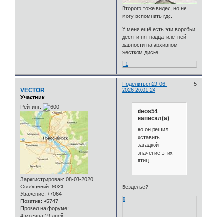
Второго тоже видел, но не
могу вспомнить где.
У меня ещё есть эти воробьи
десяти-пятнадцатилетней
давности на архивном
жестком диске.
+1
Поделиться
29-06-
5
VECTOR
2026 20:01:24
Участник
Рейтинг:
deos54
написал(а):
но он решил
оставить
загадкой
значение этих
птиц.
Зарегистрирован
: 08-03-2020
Сообщений:
9023
Безделье?
Уважение:
+7064
0
Позитив:
+5747
Провел на форуме:
4 месяца 19 дней