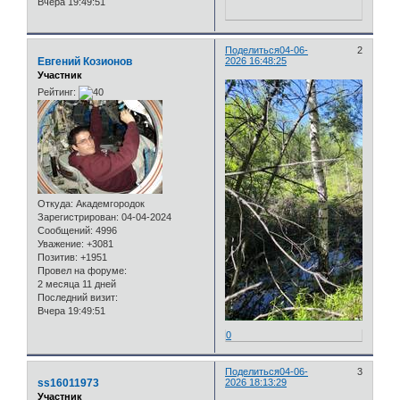
Вчера 19:49:51
Поделиться
04-06-
2
Евгений Козионов
2026 16:48:25
Участник
Рейтинг:
Откуда:
Академгородок
Зарегистрирован
: 04-04-2024
Сообщений:
4996
Уважение:
+3081
Позитив:
+1951
Провел на форуме:
2 месяца 11 дней
Последний визит:
Вчера 19:49:51
0
Поделиться
04-06-
3
ss16011973
2026 18:13:29
Участник