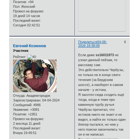
Позитив:
+94
Пол:
Женский
Провел на форуме:
19 дней 14 часов
Последний визит:
Сегодня 02:42:51
Поделиться
04-06-
6
Евгений Козионов
2026 18:38:09
Участник
Если даже
ss16011973
не
Рейтинг:
узнал данный пейзаж, то
расскажу сам.
Это действительно Чербузы,
но только не в конце свего
течения (за Бердским
шоссе), а наоборот в самом
начале - у истока.
Я захотел сюда сходить ещё
Откуда:
Академгородок
тогда, когда в теме про
Зарегистрирован
: 04-04-2024
каменную трубу ручья
Сообщений:
4996
Уважение:
+3081
Чербузы прочитал, что
Позитив:
+1951
истоков никто не знает и не
Провел на форуме:
видел, а найти их только один
2 месяца 11 дней
блогер пытался, но чем у
Последний визит:
него поиски закончились так
Вчера 19:49:51
он и не написал.