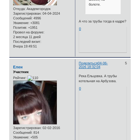
болоте.
Откуда:
Академгородок
Зарегистрирован
: 04-04-2024
Сообщений:
4996
А что за трубы тогда в кадре?
Уважение:
+3081
Позитив:
+1951
0
Провел на форуме:
2 месяца 11 дней
Последний визит:
Вчера 19:49:51
Поделиться
04-06-
5
Елен
2026 18:32:04
Участник
Река Ельцовка. А трубы
Рейтинг:
котельная на Арбузова.
0
Зарегистрирован
: 02-02-2016
Сообщений:
814
Уважение:
+505