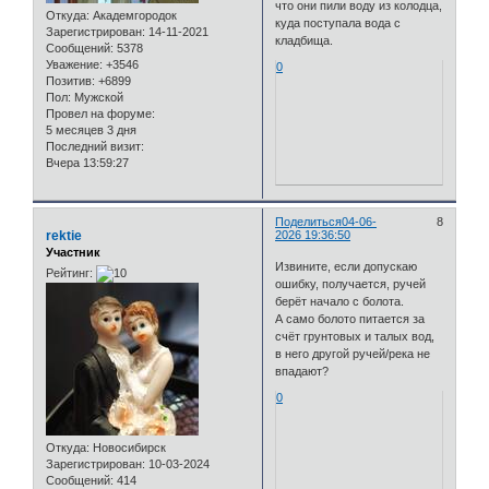
что они пили воду из колодца,
Откуда:
Академгородок
куда поступала вода с
Зарегистрирован
: 14-11-2021
кладбища.
Сообщений:
5378
Уважение:
+3546
0
Позитив:
+6899
Пол:
Мужской
Провел на форуме:
5 месяцев 3 дня
Последний визит:
Вчера 13:59:27
Поделиться
04-06-
8
rektie
2026 19:36:50
Участник
Извините, если допускаю
Рейтинг:
ошибку, получается, ручей
берёт начало с болота.
А само болото питается за
счёт грунтовых и талых вод,
в него другой ручей/река не
впадают?
0
Откуда:
Новосибирск
Зарегистрирован
: 10-03-2024
Сообщений:
414