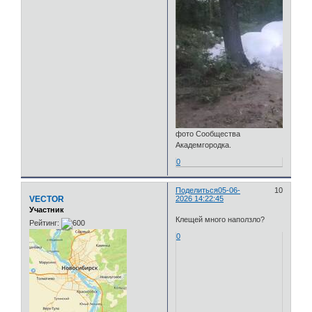
фото Сообщества
Академгородка.
0
Поделиться
05-06-
10
VECTOR
2026 14:22:45
Участник
Клещей много наползло?
Рейтинг:
0