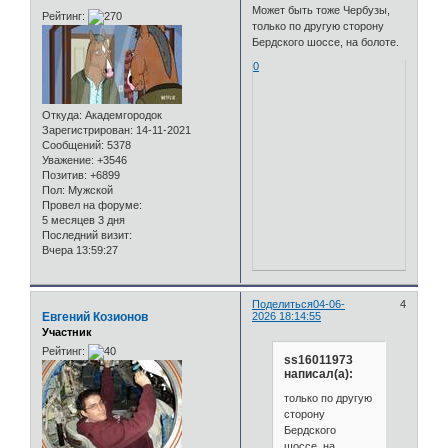
Может быть тоже Чербузы,
Рейтинг:
только по другую сторону
Бердского шоссе, на болоте.
0
Откуда:
Академгородок
Зарегистрирован
: 14-11-2021
Сообщений:
5378
Уважение:
+3546
Позитив:
+6899
Пол:
Мужской
Провел на форуме:
5 месяцев 3 дня
Последний визит:
Вчера 13:59:27
Поделиться
04-06-
4
Евгений Козионов
2026 18:14:55
Участник
Рейтинг:
ss16011973
написал(а):
только по другую
сторону
Бердского
шоссе, на