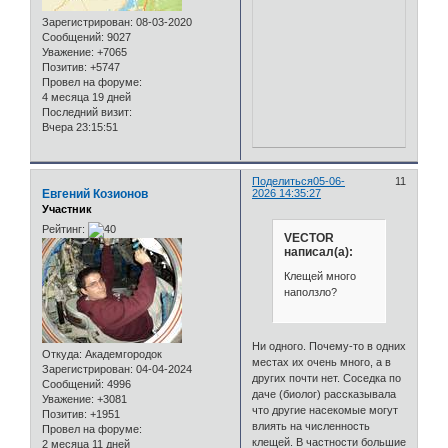
Зарегистрирован
: 08-03-2020
Сообщений:
9027
Уважение:
+7065
Позитив:
+5747
Провел на форуме:
4 месяца 19 дней
Последний визит:
Вчера 23:15:51
Поделиться
05-06-
11
Евгений Козионов
2026 14:35:27
Участник
Рейтинг:
VECTOR
написал(а):
Клещей много
наползло?
Ни одного. Почему-то в одних
Откуда:
Академгородок
местах их очень много, а в
Зарегистрирован
: 04-04-2024
других почти нет. Соседка по
Сообщений:
4996
даче (биолог) рассказывала
Уважение:
+3081
что другие насекомые могут
Позитив:
+1951
влиять на численность
Провел на форуме:
клещей. В частности большие
2 месяца 11 дней