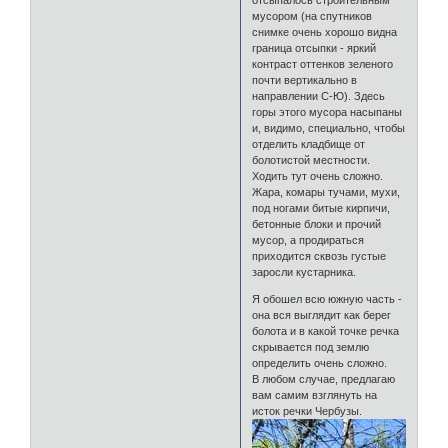
мусором (на спутников
снимке очень хорошо видна
граница отсыпки - яркий
контраст оттенков зеленого
почти вертикально в
направлении С-Ю). Здесь
горы этого мусора насыпаны
и, видимо, специально, чтобы
отделить кладбище от
болотистой местности.
Ходить тут очень сложно.
Жара, комары тучами, мухи,
под ногами битые кирпичи,
бетонные блоки и прочий
мусор, а продираться
приходится сквозь густые
заросли кустарника.
Я обошел всю южную часть -
она вся выглядит как берег
болота и в какой точке речка
скрывается под землю
определить очень сложно.
В любом случае, предлагаю
вам самим взглянуть на
исток речки Чербузы.