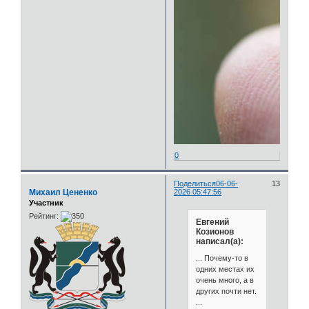
0
Поделиться
06-06-
13
Михаил Цененко
2026 05:47:56
Участник
Рейтинг:
Евгений
Козионов
написал(а):
... Почему-то в
одних местах их
очень много, а в
других почти нет.
...