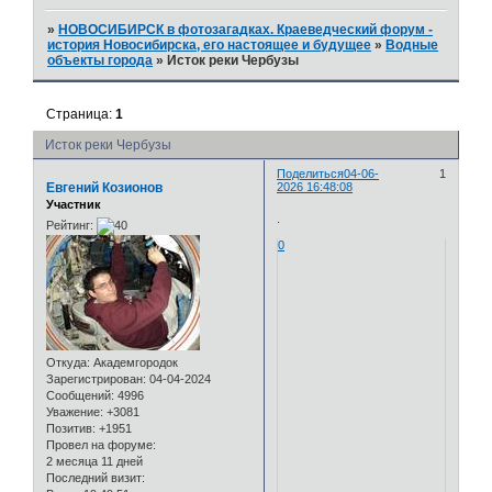
»
НОВОСИБИРСК в фотозагадках. Краеведческий форум -
история Новосибирска, его настоящее и будущее
»
Водные
объекты города
»
Исток реки Чербузы
Страница:
1
Исток реки Чербузы
Поделиться
04-06-
1
Евгений Козионов
2026 16:48:08
Участник
.
Рейтинг:
0
Откуда:
Академгородок
Зарегистрирован
: 04-04-2024
Сообщений:
4996
Уважение:
+3081
Позитив:
+1951
Провел на форуме:
2 месяца 11 дней
Последний визит: