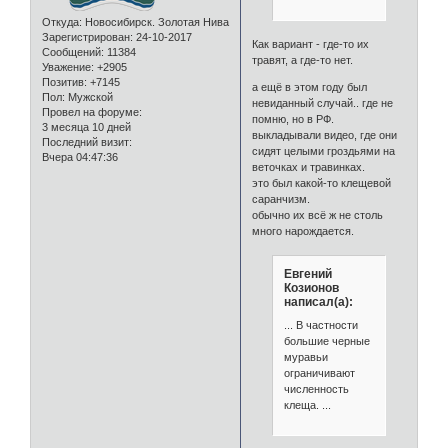
Откуда:
Новосибирск. Золотая Нива
Зарегистрирован
: 24-10-2017
Как вариант - где-то их
Сообщений:
11384
травят, а где-то нет.
Уважение:
+2905
Позитив:
+7145
а ещё в этом году был
Пол:
Мужской
невиданный случай.. где не
Провел на форуме:
помню, но в РФ.
3 месяца 10 дней
выкладывали видео, где они
Последний визит:
сидят целыми гроздьями на
Вчера 04:47:36
веточках и травинках.
это был какой-то клещевой
саранчизм.
обычно их всё ж не столь
много нарождается.
Евгений
Козионов
написал(а):
... В частности
большие черные
муравьи
ограничивают
численность
клеща. ...