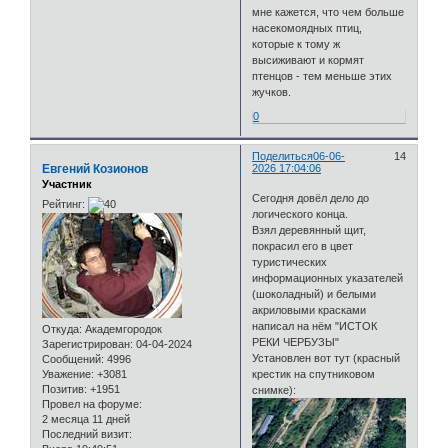
мне кажется, что чем больше
насекомоядных птиц,
которые к тому ж
высиживают и кормят
птенцов - тем меньше этих
жучков.
0
Поделиться
06-06-
14
Евгений Козионов
2026 17:04:06
Участник
Сегодня довёл дело до
Рейтинг:
логического конца.
Взял деревянный щит,
покрасил его в цвет
туристических
информационных указателей
(шоколадный) и белыми
акриловыми красками
написал на нём "ИСТОК
Откуда:
Академгородок
РЕКИ ЧЕРБУЗЫ"
Зарегистрирован
: 04-04-2024
Установлен вот тут (красный
Сообщений:
4996
Уважение:
+3081
крестик на спутниковом
Позитив:
+1951
снимке):
Провел на форуме:
2 месяца 11 дней
Последний визит: