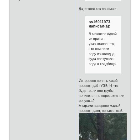
Да, я тоже так понимаю.
ss16011973
написал(а):
В качестве одной
из причин
указывалось то,
что они пили
воду из колодца,
куда поступала
вода с кладбища.
Интересно понять какой
процент даёт УЭВ. И что
будет если все трубы
починить - не пересохнет ли
речушка?
А гаражи наверное малый
процент дают, но заметный.