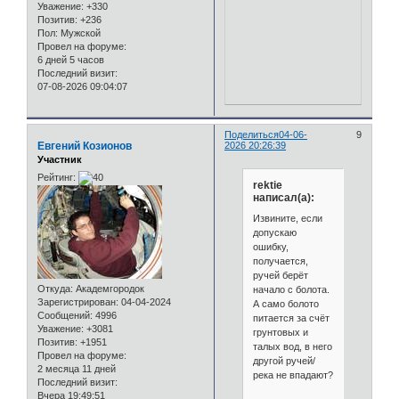
Уважение:
+330
Позитив:
+236
Пол:
Мужской
Провел на форуме:
6 дней 5 часов
Последний визит:
07-08-2026 09:04:07
Поделиться
04-06-
9
Евгений Козионов
2026 20:26:39
Участник
Рейтинг:
rektie
написал(а):
Извините, если
допускаю
ошибку,
получается,
ручей берёт
Откуда:
Академгородок
начало с болота.
Зарегистрирован
: 04-04-2024
А само болото
Сообщений:
4996
питается за счёт
Уважение:
+3081
грунтовых и
Позитив:
+1951
талых вод, в него
Провел на форуме:
другой ручей/
2 месяца 11 дней
река не впадают?
Последний визит:
Вчера 19:49:51