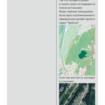
Так что сегодня я решил
устроить мини экспедицию на
поиски истока реки.
Моим главным помощником
была карта опубликованная в
официальном дизайн-проекте
парка "Чербузы":
А вот как местность выглядит
со спутника: