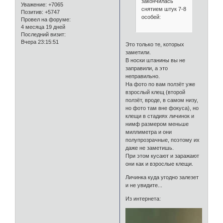
закончилась
Уважение:
+7065
снятием штук 7-8
Позитив:
+5747
особей:
Провел на форуме:
4 месяца 19 дней
Последний визит:
Вчера 23:15:51
Это только те, которых
заметили.
В носки штанины вы не
заправили, а это
неправильно.
На фото по вам ползёт уже
взрослый клещ (второй
ползёт, вроде, в самом низу,
но фото там вне фокуса), но
клещи в стадиях личинок и
нимф размером меньше
миллиметра и они
полупрозрачные, поэтому их
даже не заметишь.
При этом кусают и заражают
они как и взрослые клещи.
Личинка куда угодно залезет
и не увидите...
Из интернета: