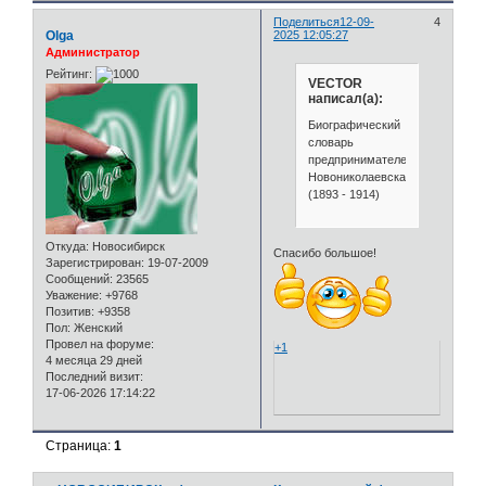
Поделиться
12-09-
4
Olga
2025 12:05:27
Администратор
Рейтинг:
VECTOR
написал(а):
Биографический
словарь
предпринимателей
Новониколаевска
(1893 - 1914)
Откуда:
Новосибирск
Спасибо большое!
Зарегистрирован
: 19-07-2009
Сообщений:
23565
Уважение:
+9768
Позитив:
+9358
Пол:
Женский
Провел на форуме:
+1
4 месяца 29 дней
Последний визит:
17-06-2026 17:14:22
Страница:
1