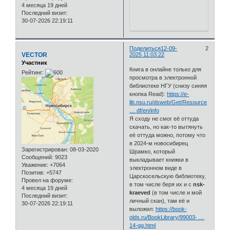
4 месяца 19 дней
Последний визит:
30-07-2026 22:19:11
Поделиться
12-09-
2
VECTOR
2025 11:03:22
Участник
Книга в онлайне только для
Рейтинг:
просмотра в электронной
библиотеке НГУ (снизу синяя
кнопка Read):
https://e-
lib.nsu.ru/dsweb/Get/Resource
… df/en/info
Я сходу не смог её оттуда
скачать, но как-то вытянуть
её оттуда можно, потому что
в 2024-м новосибирец
Зарегистрирован
: 08-03-2020
Шрамко, который
Сообщений:
9023
выкладывает книжки в
Уважение:
+7064
электронном виде в
Позитив:
+5747
Царскосельскую библиотеку,
Провел на форуме:
в том числе беря их и с
nsk-
4 месяца 19 дней
kraeved
(в том числе и мой
Последний визит:
личный скан), там её и
30-07-2026 22:19:11
выложил:
https://book-
olds.ru/BookLibrary/99003- …
14-gg.html