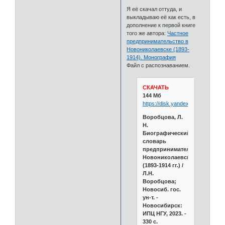
Я её скачал оттуда, и
выкладываю её как есть, в
дополнение к первой книге
того же автора:
Частное
предпринимательство в
Новониколаевске (1893-
1914). Монография
Файл с распознаванием.
СКАЧАТЬ
144 Мб
https://disk.yandex.ru/i/c2xPHJEi
Воробцова, Л.
Н.
Биографический
словарь
предпринимателей
Новониколаевска
(1893-1914 гг.) /
Л.Н.
Воробцова;
Новосиб. гос.
ун-т. -
Новосибирск:
ИПЦ НГУ, 2023. -
330 с.