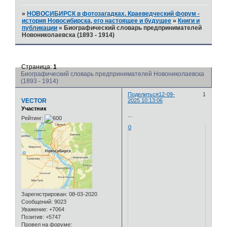
»
НОВОСИБИРСК в фотозагадках. Краеведческий форум -
история Новосибирска, его настоящее и будущее
»
Книги и
публикации
»
Биографический словарь предпринимателей
Новониколаевска (1893 - 1914)
Страница:
1
Биографический словарь предпринимателей Новониколаевска
(1893 - 1914)
Поделиться
12-09-
1
VECTOR
2025 10:13:06
Участник
...
Рейтинг:
0
Зарегистрирован
: 08-03-2020
Сообщений:
9023
Уважение:
+7064
Позитив:
+5747
Провел на форуме: