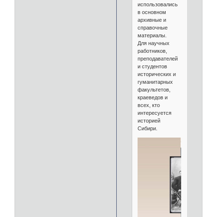
использовались
в основном
архивные и
справочные
материалы.
Для научных
работников,
преподавателей
и студентов
исторических и
гуманитарных
факультетов,
краеведов и
всех, кто
интересуется
историей
Сибири.