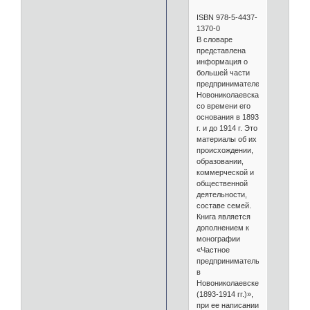
ISBN 978-5-4437-
1370-0
В словаре
представлена
информация о
большей части
предпринимателей
Новониколаевска
со времени его
основания в 1893
г. и до 1914 г. Это
материалы об их
происхождении,
образовании,
коммерческой и
общественной
деятельности,
составе семей.
Книга является
дополнением к
монографии
«Частное
предпринимательство
в
Новониколаевске
(1893-1914 гг.)»,
при ее написании