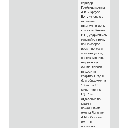
коридор
Гребенщиковым
А.В. и Краузе
В.Ф., которых от
«хлопка»
откинуло вглубь
комнаты. Князев
В.П., ударившись
головой о стену,
на некоторое
время потерял
ориентацию, и,
натолкнувшись
на рукавную
линию, пополз к
выходу из
квартиры, где и
был обнаружен в
19 часов 19
минут звеном
ГДЗС 2-го
отделения во
главе с
начальником
смены Лапенко
А.М. Объяснив
им, что
произошел