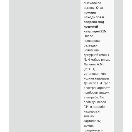
выехали по
вызову.
Очаг
пожара
находился в
погребе под
лоджией
квартиры 215.
После
проведения
разведки
начальник
дежурной смены
№ 4 майор вн.сл.
Лапенко А.М.
(РТП-1)
установил, что
хозяин квартиры
Денисов Г.И. грел
электронагревательным
прибором воздух
в погребе. Со
слов Денисова
Г.И. в погребе
находился
только
картофель;
других
предметов и