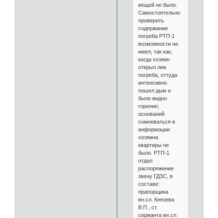
вещей не было.
Самостоятельно
проверить
содержание
погреба РТП-1
возможности не
имел, так как,
когда хозяин
открыл люк
погреба, оттуда
интенсивно
пошел дым и
было видно
горение;
оснований
сомневаться в
информации
хозяина
квартиры не
было. РТП-1
отдал
распоряжение
звену ГДЗС, в
составе:
прапорщика
вн.сл. Князева
В.П., ст.
сержанта вн.сл.