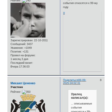
Рейтинг:
события относятся к 99-му
году
0
Зарегистрирован
: 22-10-2011
Сообщений:
3437
Уважение:
+1049
Позитив:
+131
Провел на форуме:
1 месяц 3 дня
Последний визит:
Вчера 17:36:03
Поделиться
06-09-
8
Михаил Цененко
2025 04:02:31
Участник
Рейтинг:
Уралец
написал(а):
... описываемые
события
относятся к 99-