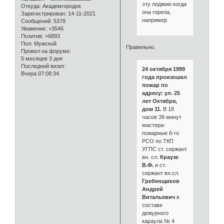
эту лоджию когда
Откуда:
Академгородок
она горела,
Зарегистрирован
: 14-11-2021
например
Сообщений:
5378
Уважение:
+3546
Позитив:
+6893
Пол:
Мужской
Правильно.
Провел на форуме:
5 месяцев 3 дня
Последний визит:
24 октября 1999
Вчера 07:08:34
года произошел
пожар по
адресу: ул. 25
лет Октября,
дом 11.
В 18
часов 39 минут
мастера-
пожарные 6-го
РСО по ТКП
УГПС ст. сержант
вн. сл.
Краузе
В.Ф.
и ст.
сержант вн.сл.
Гребенщиков
Андрей
Витальевич
в
составе
дежурного
караула № 4