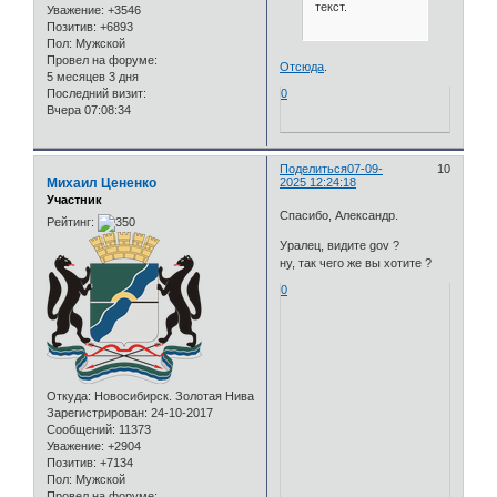
текст.
Уважение:
+3546
Позитив:
+6893
Пол:
Мужской
Провел на форуме:
Отсюда
.
5 месяцев 3 дня
Последний визит:
0
Вчера 07:08:34
Поделиться
07-09-
10
Михаил Цененко
2025 12:24:18
Участник
Спасибо, Александр.
Рейтинг:
Уралец, видите gov ?
ну, так чего же вы хотите ?
0
Откуда:
Новосибирск. Золотая Нива
Зарегистрирован
: 24-10-2017
Сообщений:
11373
Уважение:
+2904
Позитив:
+7134
Пол:
Мужской
Провел на форуме: