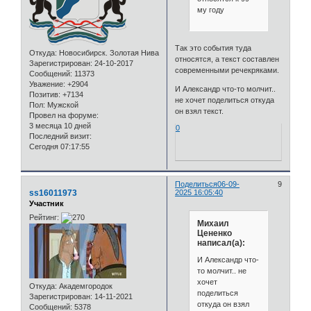
му году
Так это события туда
Откуда:
Новосибирск. Золотая Нива
относятся, а текст составлен
Зарегистрирован
: 24-10-2017
современными речекряками.
Сообщений:
11373
Уважение:
+2904
И Александр что-то молчит..
Позитив:
+7134
не хочет поделиться откуда
Пол:
Мужской
он взял текст.
Провел на форуме:
3 месяца 10 дней
0
Последний визит:
Сегодня 07:17:55
Поделиться
06-09-
9
ss16011973
2025 16:05:40
Участник
Рейтинг:
Михаил
Цененко
написал(а):
И Александр что-
то молчит.. не
хочет
Откуда:
Академгородок
поделиться
Зарегистрирован
: 14-11-2021
откуда он взял
Сообщений:
5378