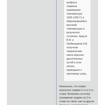
выброса
пламени
(примерная
температура
1100-1200 С) и
образовавшейся
высокой
температуры в
результате
«хлопка», Краузе
В.Ф. и
Гребенщиков А.В.
получили
термические
ожоги верхних
дыхательных
путей и отек
легких,
приведших к
ожоговому шоку.
Напеисано, что пламя
захватило лоджии 2-го и 3-го
этажа. Возможно поэтому
ограждение лоджии на 2-м
этаже не такое, как на других.