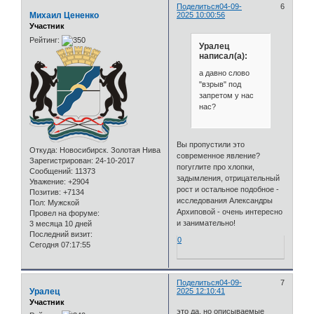
Поделиться
04-09-
6
Михаил Цененко
2025 10:00:56
Участник
Рейтинг:
Уралец
написал(а):
а давно слово
"взрыв" под
запретом у нас
нас?
Вы пропустили это
Откуда:
Новосибирск. Золотая Нива
современное явление?
Зарегистрирован
: 24-10-2017
погуглите про хлопки,
Сообщений:
11373
задымления, отрицательный
Уважение:
+2904
рост и остальное подобное -
Позитив:
+7134
исследования Александры
Пол:
Мужской
Архиповой - очень интересно
Провел на форуме:
и занимательно!
3 месяца 10 дней
Последний визит:
0
Сегодня 07:17:55
Поделиться
04-09-
7
Уралец
2025 12:10:41
Участник
это да, но описываемые