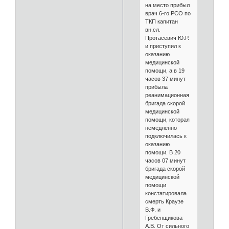
на место прибыл
врач 6-го РСО по
ТКП капитан
вн.сл.
Протасевич Ю.Р.
и приступил к
оказанию
медицинской
помощи, а в 19
часов 37 минут
прибыла
реанимационная
бригада скорой
медицинской
помощи, которая
немедленно
подключилась к
оказанию
помощи. В 20
часов 07 минут
бригада скорой
медицинской
помощи
констатировала
смерть Краузе
В.Ф. и
Гребенщикова
А.В. От сильного