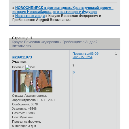
»
НОВОСИБИРСК в фотозагадках. Краеведческий форум -
история Новосибирска, его настоящее и будущее
»
Известные люди
»
Краузе Вячеслав Федорович и
Гребенщиков Андрей Витальевич
Страница:
1
Краузе Вячеслав Федорович и Гребенщиков Андрей
Витальевич
Поделиться
03-09-
1
ss16011973
2025 15:32:54
Участник
?
Рейтинг:
0
Откуда:
Академгородок
Зарегистрирован
: 14-11-2021
Сообщений:
5378
Уважение:
+3546
Позитив:
+6893
Пол:
Мужской
Провел на форуме:
5 месяцев 3 дня