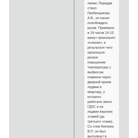
линии. Передав
ствол
Гребенщикову
А.В., он начал
освобождать
рукав. Примерно
в 19 часов 14-15
минут произошел
«хлопок», в
результате чего
произошло
резкое
повышение
температуры с
выбросом
пламени через
дверной проем
лоджии в
квартиру, у
которого
работало звено
ГДЗС и на
лоджии верхних
этажей (до
третьего этажа).
Со слов Князева
В.П. он был
вытолкнут в