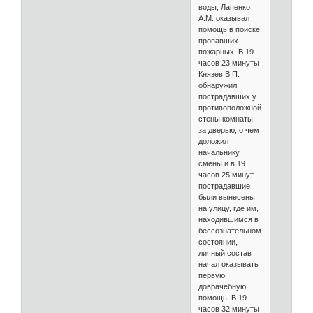
воды, Лапенко
А.М. оказывал
помощь в поиске
пропавших
пожарных. В 19
часов 23 минуты
Князев В.П.
обнаружил
пострадавших у
противоположной
стены комнаты
за дверью, о чем
доложил
начальнику
смены и в 19
часов 25 минут
пострадавшие
были вынесены
на улицу, где им,
находившимся в
бессознательном
состоянии,
личный состав
начал оказывать
первую
доврачебную
помощь. В 19
часов 32 минуты