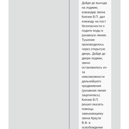
Дойдя до выхода
на лоджию,
командир звена
Князев В.П. дал
команду на пост
безопасности о
подаче воды в
рукавную линию.
Тушение
производилось
через открытую
дверь. Дойдя до
двери лоджии,
звено
остановилось из-
за
невозможности
дальнейшего
продвижения
(рукавная линия
зацепилась).
Князев В.П.
решил оказать
помощь
замыкающему
звена Краузе
В.Ф. в
освобождении