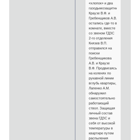
«хлопок» и два
газодымозащитника
Краузе В.Ф. и
Гребенщиков А.В.
остались где-то в
комнате, вместе
со звеном ГДЗС
2-го отделения
Князев В.П.
отправился на
поиски
Гребенщикова
А.В. и Краузе
В.Ф. Продвигаясь
на коленях по
рукавной линии
вглубь квартиры,
Лапенко А.М.
обнаружил
самостоятельно
работающий
ствол. Защищая
личный состав
звена ГДЗС и
себя от высокой
температуры в
квартире путем
распыления