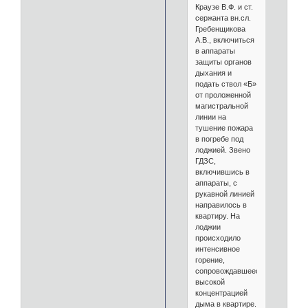
Краузе В.Ф. и ст.
сержанта вн.сл.
Гребенщикова
А.В., включиться
в аппараты
защиты органов
дыхания и
подать ствол «Б»
от проложенной
магистральной
линии на
тушение пожара
в погребе под
лоджией. Звено
ГДЗС,
включившись в
аппараты, с
рукавной линией
направилось в
квартиру. На
лоджии
происходило
интенсивное
горение,
сопровождавшееся
высокой
концентрацией
дыма в квартире.