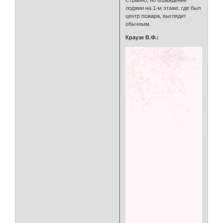
Странно, но ограждение
лоджии на 1-м этаже, где был
центр пожара, выглядит
обычным.
Краузе В.Ф.: