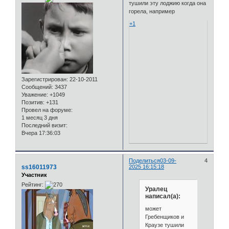
тушили эту лоджию когда она
горела, например
+1
Зарегистрирован
: 22-10-2011
Сообщений:
3437
Уважение:
+1049
Позитив:
+131
Провел на форуме:
1 месяц 3 дня
Последний визит:
Вчера 17:36:03
Поделиться
03-09-
4
ss16011973
2025 16:15:18
Участник
Рейтинг:
Уралец
написал(а):
может
Гребенщиков и
Краузе тушили