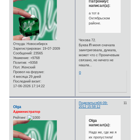
Патрониус
написал(а):
а тот в
Октябрьском
районе.
Чехова 72.
Откуда:
Новосибирск
Буква
П
меня сначала
Зарегистрирован
: 19-07-2009
заинтриговала, думала,
Сообщений:
23565
может что с Проничевым
Уважение:
+9768
связано, но ничего не
Позитив:
+9358
нашла...
Пол:
Женский
Провел на форуме:
0
4 месяца 29 дней
Последний визит:
17-06-2026 17:14:22
Поделиться
04-09-
11
Olga
2012 15:58:12
Администратор
Рейтинг:
Olga
написал(а):
Надо же, где же я
их пропустила!