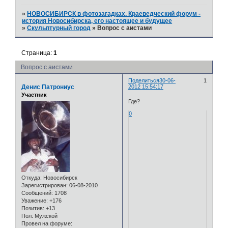
»
НОВОСИБИРСК в фотозагадках. Краеведческий форум -
история Новосибирска, его настоящее и будущее
»
Скульптурный город
»
Вопрос с аистами
Страница:
1
Вопрос с аистами
Поделиться
30-06-
1
Денис Патрониус
2012 15:54:17
Участник
Где?
0
Откуда:
Новосибирск
Зарегистрирован
: 06-08-2010
Сообщений:
1708
Уважение:
+176
Позитив:
+13
Пол:
Мужской
Провел на форуме: