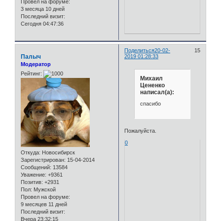
Провел на форуме:
3 месяца 10 дней
Последний визит:
Сегодня 04:47:36
Поделиться
20-02-
15
Палыч
2019 01:28:33
Модератор
Рейтинг:
Михаил
Цененко
написал(а):
спасибо
Пожалуйста.
0
Откуда:
Новосибирск
Зарегистрирован
: 15-04-2014
Сообщений:
13584
Уважение:
+9361
Позитив:
+2931
Пол:
Мужской
Провел на форуме:
9 месяцев 11 дней
Последний визит:
Вчера 23:32:15