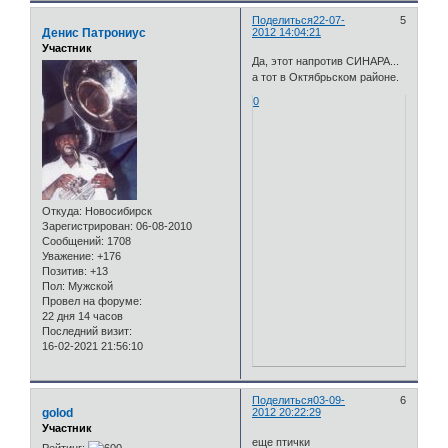
Поделиться
22-07-
5
Денис Патрониус
2012 14:04:21
Участник
Да, этот напротив СИНАРА...
а тот в Октябрьском районе.
0
Откуда:
Новосибирск
Зарегистрирован
: 06-08-2010
Сообщений:
1708
Уважение:
+176
Позитив:
+13
Пол:
Мужской
Провел на форуме:
22 дня 14 часов
Последний визит:
16-02-2021 21:56:10
Поделиться
03-09-
6
golod
2012 20:22:29
Участник
еще птички
Рейтинг: