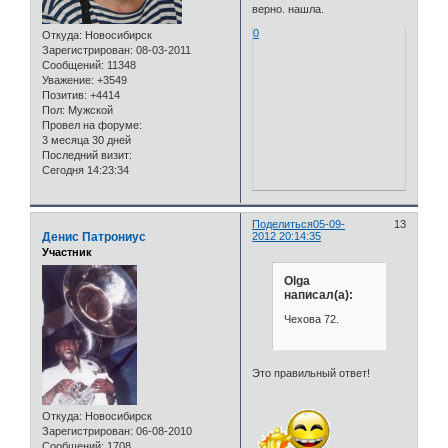
верно. нашла.
0
Откуда:
Новосибирск
Зарегистрирован
: 08-03-2011
Сообщений:
11348
Уважение:
+3549
Позитив:
+4414
Пол:
Мужской
Провел на форуме:
3 месяца 30 дней
Последний визит:
Сегодня 14:23:34
Поделиться
05-09-
13
Денис Патрониус
2012 20:14:35
Участник
Olga
написал(а):
Чехова 72.
Это правильный ответ!
Откуда:
Новосибирск
Зарегистрирован
: 06-08-2010
Сообщений:
1708