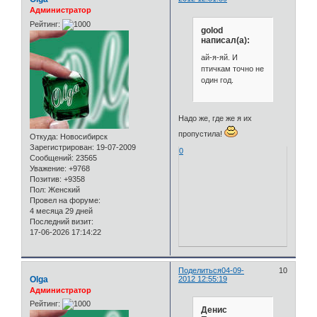
Администратор
Рейтинг:
golod
написал(а):
ай-я-яй. И
птичкам точно не
один год.
Надо же, где же я их
пропустила!
Откуда:
Новосибирск
Зарегистрирован
: 19-07-2009
0
Сообщений:
23565
Уважение:
+9768
Позитив:
+9358
Пол:
Женский
Провел на форуме:
4 месяца 29 дней
Последний визит:
17-06-2026 17:14:22
Поделиться
04-09-
10
Olga
2012 12:55:19
Администратор
Рейтинг:
Денис