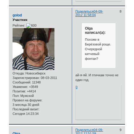
Поделиться
04-09-
8
golod
2012 11:58:04
Участник
Рейтинг:
Olga
написал(а):
Похоже в
Берёзовой роще.
Очередной
китчевый
фонтан?
Откуда:
Новосибирск
ай-я-яй. И птичкам точно не
Зарегистрирован
: 08-03-2011
один год.
Сообщений:
11348
Уважение:
+3549
0
Позитив:
+4414
Пол:
Мужской
Провел на форуме:
3 месяца 30 дней
Последний визит:
Сегодня 14:23:34
Поделиться
04-09-
9
Olga
2012 12:51:59