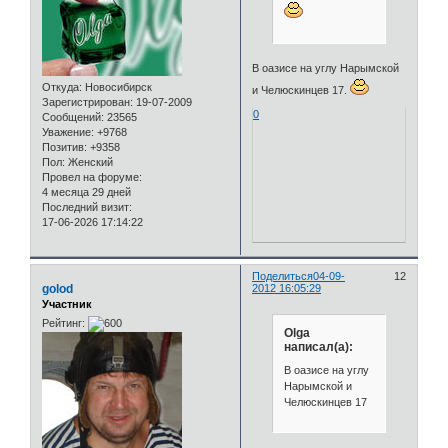
В оазисе на углу Нарымской
Откуда:
Новосибирск
и Челюскинцев 17.
Зарегистрирован
: 19-07-2009
0
Сообщений:
23565
Уважение:
+9768
Позитив:
+9358
Пол:
Женский
Провел на форуме:
4 месяца 29 дней
Последний визит:
17-06-2026 17:14:22
Поделиться
04-09-
12
golod
2012 16:05:29
Участник
Рейтинг:
Olga
написал(а):
В оазисе на углу
Нарымской и
Челюскинцев 17