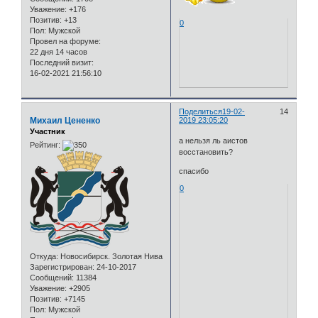
Уважение:
+176
Позитив:
+13
0
Пол:
Мужской
Провел на форуме:
22 дня 14 часов
Последний визит:
16-02-2021 21:56:10
Поделиться
19-02-
14
Михаил Цененко
2019 23:05:20
Участник
а нельзя ль аистов
Рейтинг:
восстановить?
спасибо
0
Откуда:
Новосибирск. Золотая Нива
Зарегистрирован
: 24-10-2017
Сообщений:
11384
Уважение:
+2905
Позитив:
+7145
Пол:
Мужской