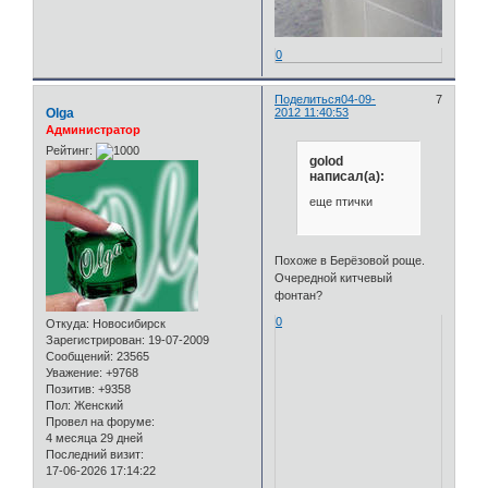
0
Поделиться
04-09-
7
Olga
2012 11:40:53
Администратор
Рейтинг:
golod
написал(а):
еще птички
Похоже в Берёзовой роще.
Очередной китчевый
фонтан?
0
Откуда:
Новосибирск
Зарегистрирован
: 19-07-2009
Сообщений:
23565
Уважение:
+9768
Позитив:
+9358
Пол:
Женский
Провел на форуме:
4 месяца 29 дней
Последний визит:
17-06-2026 17:14:22