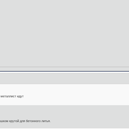
 металлист идут
ишком крутой для бетонного литья.