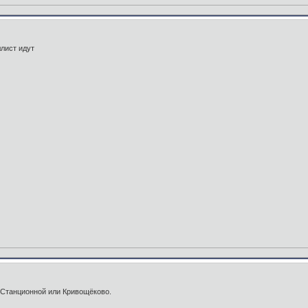
ллист идут
 Станционной или Кривощёково.