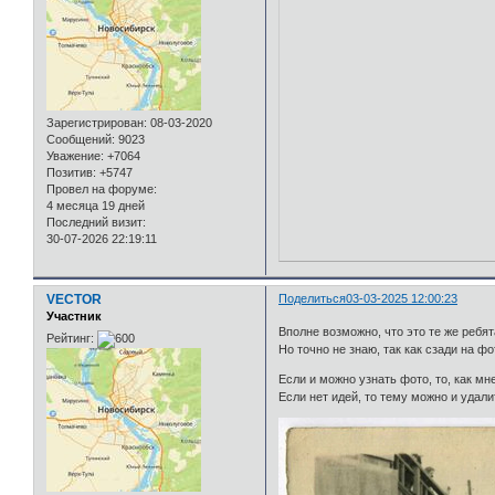
Зарегистрирован
: 08-03-2020
Сообщений:
9023
Уважение:
+7064
Позитив:
+5747
Провел на форуме:
4 месяца 19 дней
Последний визит:
30-07-2026 22:19:11
VECTOR
Поделиться
03-03-2025 12:00:23
Участник
Вполне возможно, что это те же ребят
Рейтинг:
Но точно не знаю, так как сзади на фо
Если и можно узнать фото, то, как мн
Если нет идей, то тему можно и удалит