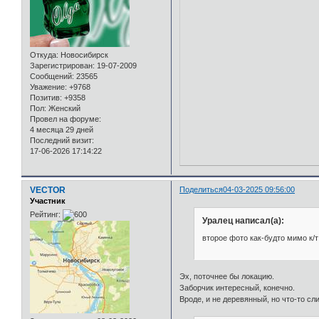
Откуда:
Новосибирск
Зарегистрирован
: 19-07-2009
Сообщений:
23565
Уважение:
+9768
Позитив:
+9358
Пол:
Женский
Провел на форуме:
4 месяца 29 дней
Последний визит:
17-06-2026 17:14:22
VECTOR
Поделиться
04-03-2025 09:56:00
Участник
Рейтинг:
Уралец написал(а):
второе фото как-будто мимо к/т
Эх, поточнее бы локацию.
Заборчик интересный, конечно.
Вроде, и не деревянный, но что-то сл