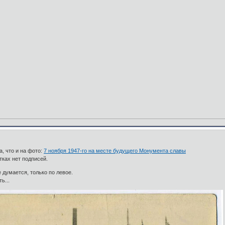
а, что и на фото:
7 ноября 1947-го на месте будущего Монумента славы
тках нет подписей.
е думается, только по левое.
ь...