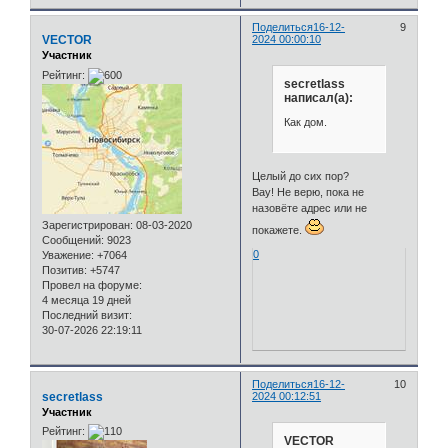
Поделиться
16-12-
9
VECTOR
2024 00:00:10
Участник
Рейтинг:
secretlass
написал(а):
Как дом.
Целый до сих пор?
Вау! Не верю, пока не
назовёте адрес или не
Зарегистрирован
: 08-03-2020
покажете.
Сообщений:
9023
0
Уважение:
+7064
Позитив:
+5747
Провел на форуме:
4 месяца 19 дней
Последний визит:
30-07-2026 22:19:11
Поделиться
16-12-
10
secretlass
2024 00:12:51
Участник
Рейтинг:
VECTOR