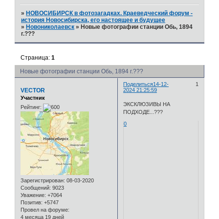
»
НОВОСИБИРСК в фотозагадках. Краеведческий форум -
история Новосибирска, его настоящее и будущее
»
Новониколаевск
»
Новые фотографии станции Обь, 1894
г.???
Страница:
1
Новые фотографии станции Обь, 1894 г.???
Поделиться
14-12-
1
VECTOR
2024 21:25:59
Участник
ЭКСКЛЮЗИВЫ НА
Рейтинг:
ПОДХОДЕ...???
0
Зарегистрирован
: 08-03-2020
Сообщений:
9023
Уважение:
+7064
Позитив:
+5747
Провел на форуме:
4 месяца 19 дней