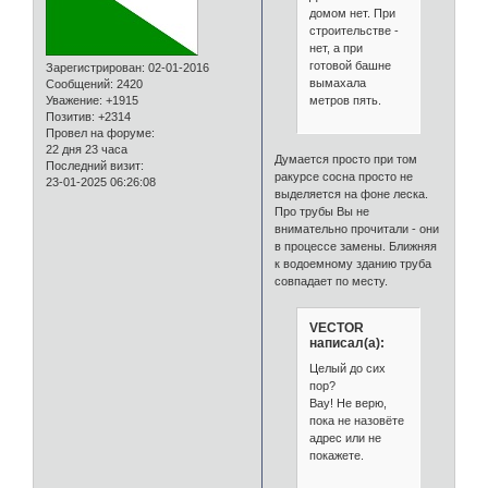
домом нет. При
строительстве -
нет, а при
готовой башне
Зарегистрирован
: 02-01-2016
вымахала
Сообщений:
2420
метров пять.
Уважение:
+1915
Позитив:
+2314
Провел на форуме:
22 дня 23 часа
Думается просто при том
Последний визит:
ракурсе сосна просто не
23-01-2025 06:26:08
выделяется на фоне леска.
Про трубы Вы не
внимательно прочитали - они
в процессе замены. Ближняя
к водоемному зданию труба
совпадает по месту.
VECTOR
написал(а):
Целый до сих
пор?
Вау! Не верю,
пока не назовёте
адрес или не
покажете.