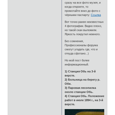
сразу на все фото музея, и
когда откроете, то
промотайте вниз до фото с
чёрными паспарту:
Ссылка
Вот точно ранее неизвестных
4 фотографии. Видно плохо,
но такой скан выложили.
Яркость покрутил немного.
Без сомнения,
Профессионалы форума
смогут угадать где, что и
откуда сфотано...)
Но мой пост более
информационный.
1) Станция Обь на 3-й
версте.
2) Больница на берегу р.
Оби.
3) Паровая лесопилка
около станции Обь.
4) Станция Обь. Положение
работ в июле 1894 г., на 3-й
версте.