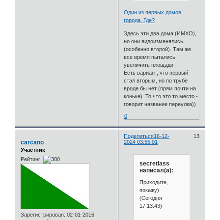
Один из первых домов
города. Где?
Здесь эти два дома (ИМХО),
но они видоизменялись
(особенно второй). Там же
все время пытались
увеличить площади.
Есть вариант, что первый
стал вторым, но по трубе
вроде бы нет (прям почти на
коньке). То что это то место -
говорит название переулка))
0
Поделиться
16-12-
13
carcano
2024 03:55:01
Участник
Рейтинг:
secretlass
написал(а):
Приходите,
покажу)
(Сегодня
17:13:43)
Зарегистрирован
: 02-01-2016