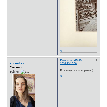
0
Поделиться
15-12-
6
secretlass
2024 23:16:56
Участник
Больница до сих пор жива)
Рейтинг:
0