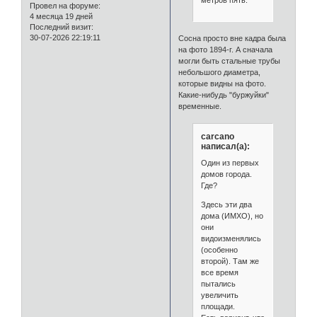
Провел на форуме:
4 месяца 19 дней
Последний визит:
30-07-2026 22:19:11
Сосна просто вне кадра была
на фото 1894-г. А сначала
могли быть стальные трубы
небольшого диаметра,
которые видны на фото.
Какие-нибудь "буржуйки"
временные.
carcano
написал(а):
Один из первых
домов города.
Где?
Здесь эти два
дома (ИМХО), но
они
видоизменялись
(особенно
второй). Там же
все время
пытались
увеличить
площади.