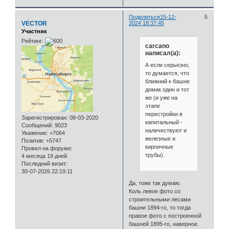
Поделиться
15-12-
5
VECTOR
2024 18:37:45
Участник
Рейтинг:
carcano
написал(а):
А если серьезно,
то думается, что
ближний к башне
домик один и тот
же (и уже на
этапе
перестройки в
Зарегистрирован
: 08-03-2020
капитальный -
Сообщений:
9023
наличествуют и
Уважение:
+7064
железные и
Позитив:
+5747
кирпичные
Провел на форуме:
трубы).
4 месяца 19 дней
Последний визит:
30-07-2026 22:19:11
Да, тоже так думаю.
Коль левое фото со
строительными лесами
башни 1894-го, то тогда
правое фото с построенной
башней 1895-го, наверное.