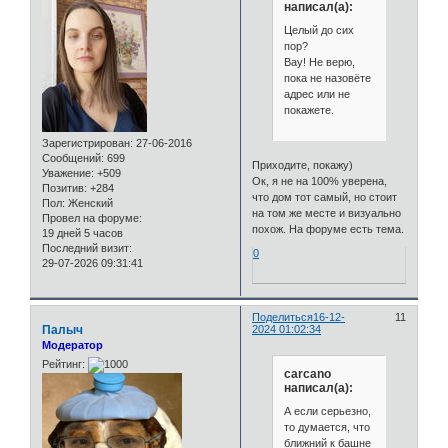
написал(а):
Целый до сих
пор?
Вау! Не верю,
пока не назовёте
адрес или не
покажете.
Зарегистрирован
: 27-06-2016
Сообщений:
699
Приходите, покажу)
Уважение:
+509
Ок, я не на 100% уверена,
Позитив:
+284
что дом тот самый, но стоит
Пол:
Женский
на том же месте и визуально
Провел на форуме:
похож. На форуме есть тема.
19 дней 5 часов
Последний визит:
0
29-07-2026 09:31:41
Поделиться
16-12-
11
Палыч
2024 01:02:34
Модератор
Рейтинг:
carcano
написал(а):
А если серьезно,
то думается, что
ближний к башне