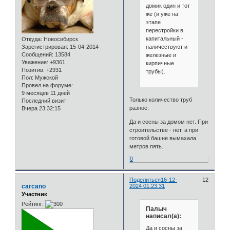
домик один и тот
же (и уже на
этапе
перестройки в
капитальный -
Откуда:
Новосибирск
наличествуют и
Зарегистрирован
: 15-04-2014
Сообщений:
13584
железные и
Уважение:
+9361
кирпичные
Позитив:
+2931
трубы).
Пол:
Мужской
Провел на форуме:
9 месяцев 11 дней
Только количество труб
Последний визит:
разное.
Вчера 23:32:15
Да и сосны за домом нет. При
строительстве - нет, а при
готовой башне вымахала
метров пять.
0
Поделиться
16-12-
12
carcano
2024 01:23:31
Участник
Рейтинг:
Палыч
написал(а):
Да и сосны за