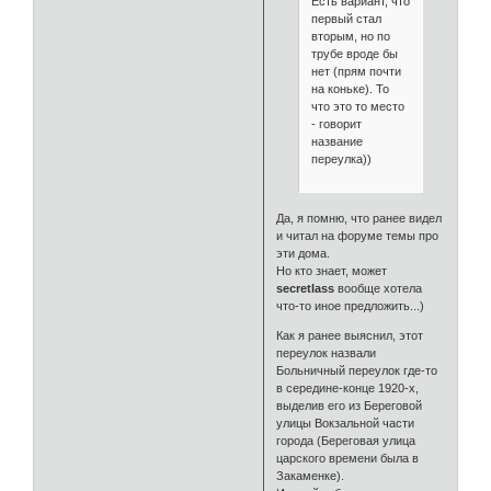
Есть вариант, что
первый стал
вторым, но по
трубе вроде бы
нет (прям почти
на коньке). То
что это то место
- говорит
название
переулка))
Да, я помню, что ранее видел
и читал на форуме темы про
эти дома.
Но кто знает, может
secretlass
вообще хотела
что-то иное предложить...)
Как я ранее выяснил, этот
переулок назвали
Больничный переулок где-то
в середине-конце 1920-х,
выделив его из Береговой
улицы Вокзальной части
города (Береговая улица
царского времени была в
Закаменке).