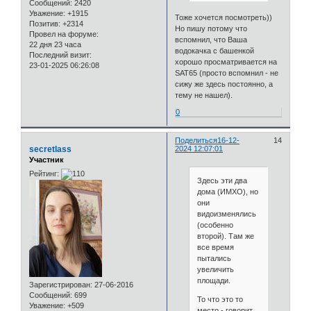
Сообщений:
2420
Уважение:
+1915
Тоже хочется посмотреть))
Позитив:
+2314
Но пишу потому что
Провел на форуме:
вспомнил, что Ваша
22 дня 23 часа
водокачка с башенкой
Последний визит:
хорошо просматривается на
23-01-2025 06:26:08
SAT65 (просто вспомнил - не
сижу же здесь постоянно, а
тему не нашел).
0
Поделиться
16-12-
14
secretlass
2024 12:07:01
Участник
Рейтинг:
Здесь эти два
дома (ИМХО), но
они
видоизменялись
(особенно
второй). Там же
все время
пытались
увеличить
площади.
Зарегистрирован
: 27-06-2016
Сообщений:
699
То что это то
Уважение:
+509
место - говорит