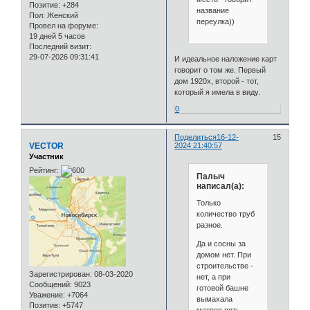
Позитив:
+284
название
Пол:
Женский
переулка))
Провел на форуме:
19 дней 5 часов
Последний визит:
29-07-2026 09:31:41
И идеальное наложение карт
говорит о том же. Первый
дом 1920х, второй - тот,
который я имела в виду.
0
Поделиться
16-12-
15
VECTOR
2024 21:40:57
Участник
Рейтинг:
Палыч
написал(а):
Только
количество труб
разное.
Да и сосны за
домом нет. При
строительстве -
Зарегистрирован
: 08-03-2020
нет, а при
Сообщений:
9023
готовой башне
Уважение:
+7064
вымахала
Позитив:
+5747
метров пять.