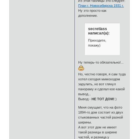
Из этой таблицы это следует:
План г. Новосибирска 1931 г.
Ну это просто как
дополнение.
secretlass
написал(а):
Приходите,
покажу)
Ну теперь-то обязательно!...
Но, честно говоря, я сам туда
хотел сегодня мимоходом
зарулить, но вот глянул
панораму и сделал кое-какой
вывод...
Вывод -
НЕ ТОТ ДОМ!
)
Меня смущает, что на фото
1894-го дом состоит из двух
стыкованных частей разной
ширины.
А вот этот дом не имеет
такой разницы в ширине
частей, и разница у