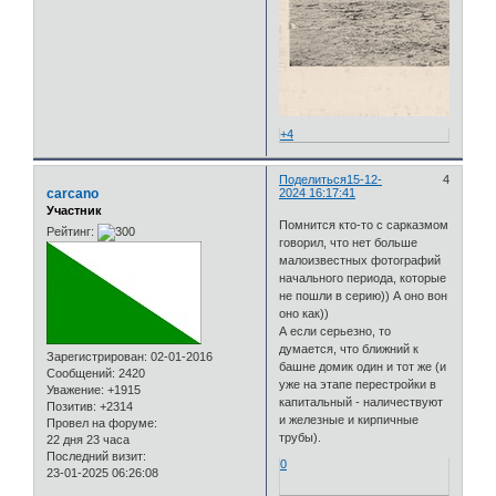
+4
Поделиться
15-12-
4
carcano
2024 16:17:41
Участник
Помнится кто-то с сарказмом
Рейтинг:
говорил, что нет больше
малоизвестных фотографий
начального периода, которые
не пошли в серию)) А оно вон
оно как))
А если серьезно, то
думается, что ближний к
Зарегистрирован
: 02-01-2016
башне домик один и тот же (и
Сообщений:
2420
уже на этапе перестройки в
Уважение:
+1915
капитальный - наличествуют
Позитив:
+2314
и железные и кирпичные
Провел на форуме:
трубы).
22 дня 23 часа
Последний визит:
0
23-01-2025 06:26:08