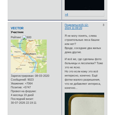
+4
Поделиться
15-12-
3
VECTOR
2024 11:09:20
Участник
Я не могу понять, слева
Рейтинг:
строительные леса башни
или нет?
Вроде, соседние два жилых
дома другие.
И всё же, где сделаны фото
больницы и лесопилки? Тоже
это не ясно.
Но это если кому это всё
интересно, конечно. Ещё
Зарегистрирован
: 08-03-2020
Сообщений:
9023
фотки малого разрешения,
Уважение:
+7064
что не добавляет интереса,
Позитив:
+5747
конечно...
Провел на форуме:
4 месяца 19 дней
Последний визит:
30-07-2026 22:19:11