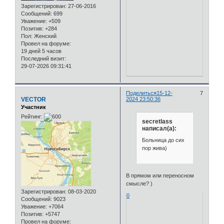
Зарегистрирован
: 27-06-2016
Сообщений:
699
Уважение:
+509
Позитив:
+284
Пол:
Женский
Провел на форуме:
19 дней 5 часов
Последний визит:
29-07-2026 09:31:41
Поделиться
15-12-
7
VECTOR
2024 23:50:36
Участник
Рейтинг:
secretlass
написал(а):
Больница до сих
пор жива)
В прямом или переносном
смысле? )
Зарегистрирован
: 08-03-2020
0
Сообщений:
9023
Уважение:
+7064
Позитив:
+5747
Провел на форуме: