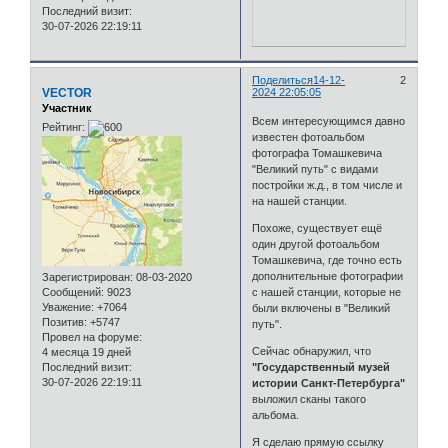
Последний визит:
30-07-2026 22:19:11
Поделиться
14-12-
2
VECTOR
2024 22:05:05
Участник
Всем интересующимся давно
Рейтинг:
известен фотоальбом
фотографа Томашкевича
"Великий путь" с видами
постройки ж.д., в том числе и
на нашей станции.
Похоже, существует ещё
один другой фотоальбом
Томашкевича, где точно есть
дополнительные фотографии
Зарегистрирован
: 08-03-2020
Сообщений:
9023
с нашей станции, которые не
Уважение:
+7064
были включены в "Великий
Позитив:
+5747
путь".
Провел на форуме:
Сейчас обнаружил, что
4 месяца 19 дней
Последний визит:
"Государственный музей
30-07-2026 22:19:11
истории Санкт-Петербурга"
выложил сканы такого
альбома.
Я сделаю прямую ссылку