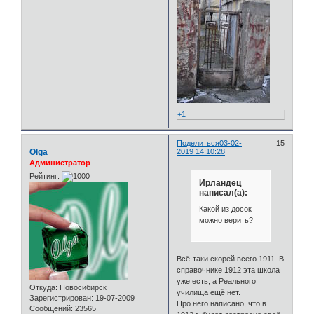
+1
Поделиться
03-02-
15
Olga
2019 14:10:28
Администратор
Рейтинг:
Ирландец
написал(а):
Какой из досок
можно верить?
Всё-таки скорей всего 1911. В
справочнике 1912 эта школа
уже есть, а Реального
Откуда:
Новосибирск
училища ещё нет.
Зарегистрирован
: 19-07-2009
Про него написано, что в
Сообщений:
23565