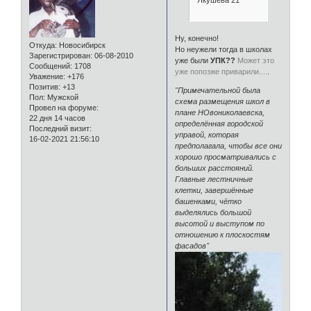
Якушева 21
Ну, конечно!
Откуда:
Новосибирск
Но неужели тогда в школах
Зарегистрирован
: 06-08-2010
уже были
УПК??
Может это
Сообщений:
1708
уже попозже приварили....
.
Уважение:
+176
Позитив:
+13
"Примечательной была
Пол:
Мужской
схема размещения школ в
Провел на форуме:
плане НОвониколаевска,
22 дня 14 часов
определённая городской
Последний визит:
управой, которая
16-02-2021 21:56:10
предполагала, чтобы все они
хорошо просматривались с
больших расстояний.
Главные лестничные
клетки, завершённые
башенками, чётко
выделялись большой
высотой и выступом по
отношению к плоскостям
фасадов"