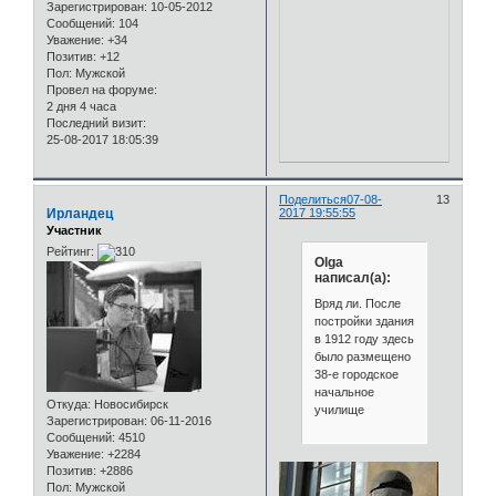
Зарегистрирован
: 10-05-2012
Сообщений:
104
Уважение:
+34
Позитив:
+12
Пол:
Мужской
Провел на форуме:
2 дня 4 часа
Последний визит:
25-08-2017 18:05:39
Поделиться
07-08-
13
Ирландец
2017 19:55:55
Участник
Рейтинг:
Olga
написал(а):
Вряд ли. После
постройки здания
в 1912 году здесь
было размещено
38-е городское
начальное
Откуда:
Новосибирск
училище
Зарегистрирован
: 06-11-2016
Сообщений:
4510
Уважение:
+2284
Позитив:
+2886
Пол:
Мужской