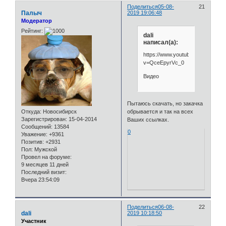
Поделиться
05-08-
21
Палыч
2019 19:06:48
Модератор
Рейтинг:
dali
написал(а):
https://www.youtube.com/watch?
v=QceEpyrVc_0
Видео
Пытаюсь скачать, но закачка
Откуда:
Новосибирск
обрывается и так на всех
Зарегистрирован
: 15-04-2014
Ваших ссылках.
Сообщений:
13584
0
Уважение:
+9361
Позитив:
+2931
Пол:
Мужской
Провел на форуме:
9 месяцев 11 дней
Последний визит:
Вчера 23:54:09
Поделиться
06-08-
22
dali
2019 10:18:50
Участник