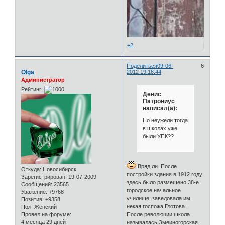
+2
Поделиться
09-06-
6
Olga
2012 19:18:44
Администратор
Рейтинг:
Денис
Патрониус
написал(а):
Но неужели тогда
в школах уже
были УПК??
Вряд ли. После
Откуда:
Новосибирск
постройки здания в 1912 году
Зарегистрирован
: 19-07-2009
здесь было размещено 38-е
Сообщений:
23565
городское начальное
Уважение:
+9768
училище, заведовала им
Позитив:
+9358
некая госпожа Глотова.
Пол:
Женский
Провел на форуме:
После революции школа
4 месяца 29 дней
называлась Змеиногорская