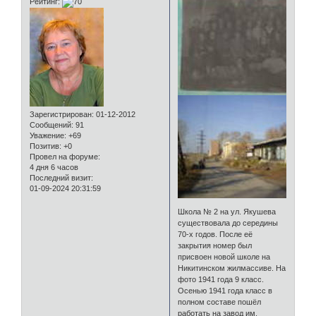
Рейтинг:
Зарегистрирован
: 01-12-2012
Сообщений:
91
Уважение:
+69
Позитив:
+0
Провел на форуме:
4 дня 6 часов
Последний визит:
01-09-2024 20:31:59
Школа № 2 на ул. Якушева
существовала до середины
70-х годов. После её
закрытия номер был
присвоен новой школе на
Никитинском жилмассиве. На
фото 1941 года 9 класс.
Осенью 1941 года класс в
полном составе пошёл
работать на завод им.