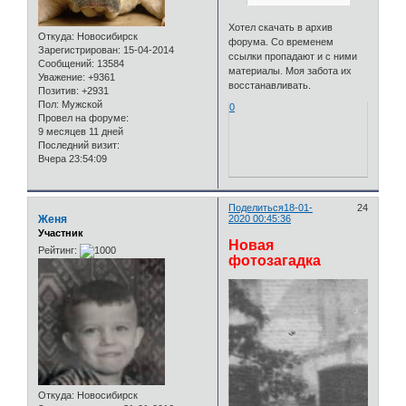
Хотел скачать в архив
Откуда:
Новосибирск
форума. Со временем
Зарегистрирован
: 15-04-2014
ссылки пропадают и с ними
Сообщений:
13584
материалы. Моя забота их
Уважение:
+9361
восстанавливать.
Позитив:
+2931
Пол:
Мужской
0
Провел на форуме:
9 месяцев 11 дней
Последний визит:
Вчера 23:54:09
Поделиться
18-01-
24
Женя
2020 00:45:36
Участник
Новая
Рейтинг:
фотозагадка
Откуда:
Новосибирск