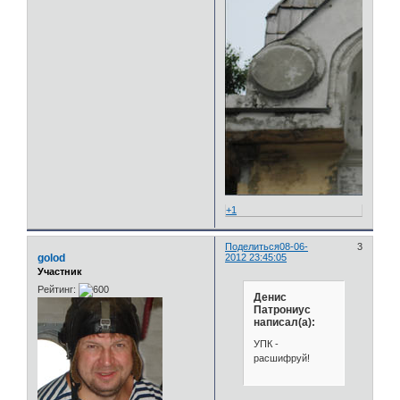
+1
Поделиться
08-06-
3
golod
2012 23:45:05
Участник
Рейтинг:
Денис
Патрониус
написал(а):
УПК -
расшифруй!