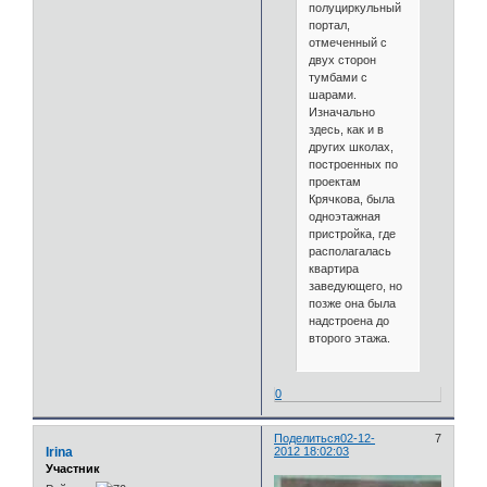
полуциркульный
портал,
отмеченный с
двух сторон
тумбами с
шарами.
Изначально
здесь, как и в
других школах,
построенных по
проектам
Крячкова, была
одноэтажная
пристройка, где
располагалась
квартира
заведующего, но
позже она была
надстроена до
второго этажа.
0
Поделиться
02-12-
7
Irina
2012 18:02:03
Участник