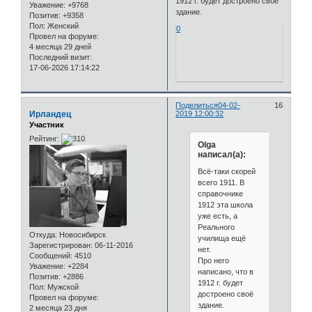
1912 г. будет достроено своё
Уважение:
+9768
здание.
Позитив:
+9358
Пол:
Женский
0
Провел на форуме:
4 месяца 29 дней
Последний визит:
17-06-2026 17:14:22
Поделиться
04-02-
16
Ирландец
2019 12:00:32
Участник
Рейтинг:
Olga
написал(а):
Всё-таки скорей
всего 1911. В
справочнике
1912 эта школа
уже есть, а
Реального
Откуда:
Новосибирск
училища ещё
Зарегистрирован
: 06-11-2016
нет.
Сообщений:
4510
Про него
Уважение:
+2284
написано, что в
Позитив:
+2886
1912 г. будет
Пол:
Мужской
достроено своё
Провел на форуме:
здание.
2 месяца 23 дня