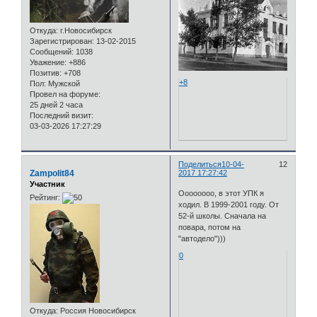
Откуда:
г.Новосибирск
Зарегистрирован
: 13-02-2015
Сообщений:
1038
Уважение:
+886
Позитив:
+708
+8
Пол:
Мужской
Провел на форуме:
25 дней 2 часа
Последний визит:
03-03-2026 17:27:29
Поделиться
10-04-
12
Zampolit84
2017 17:27:42
Участник
Оооооооо, в этот УПК я
Рейтинг:
ходил. В 1999-2001 году. От
52-й школы. Сначала на
повара, потом на
"автодело")))
0
Откуда:
Россия Новосибирск