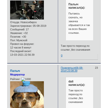
Палыч
написал(а):
Пытаюсь
скачать, но
закачка
Откуда:
Новосибирск
обрывается и так
Зарегистрирован
: 05-08-2019
на всех Ваших
Сообщений:
17
ссылках.
Уважение:
+32
Позитив:
+30
Пол:
Мужской
Провел на форуме:
Там просто переход по
12 часов 8 минут
ссылке ,без скачивания
Последний визит:
13-03-2021 22:56:39
0
Поделиться
06-08-
23
Палыч
2019 23:08:39
Модератор
Рейтинг:
dali
написал(а):
Там просто
переход по
ссылке ,без
скачивания