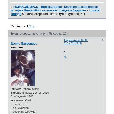
»
НОВОСИБИРСК в фотозагадках. Краеведческий форум -
история Новосибирска, его настоящее и будущее
»
Школы
города
»
Змеиногорская школа (ул. Якушева, 21)
Страница:
1
2
»
Змеиногорская школа (ул. Якушева, 21)
Поделиться
08-06-
1
Денис Патрониус
2012 23:39:39
Участник
.
0
Откуда:
Новосибирск
Зарегистрирован
: 06-08-2010
Сообщений:
1708
Уважение:
+176
Позитив:
+13
Пол:
Мужской
Провел на форуме: