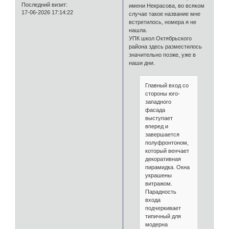
Последний визит:
имени Некрасова, во всяком
17-06-2026 17:14:22
случае такое название мне
встретилось, номера я не
нашла.
УПК школ Октябрьского
района здесь разместилось
значительно позже, уже в
наши дни.
Главный вход со
стороны юго-
западного
фасада
выступает
вперед и
завершается
полуфронтоном,
который венчает
декоративная
пирамидка. Окна
украшены
витражом.
Парадность
входа
подчеркивает
типичный для
модерна