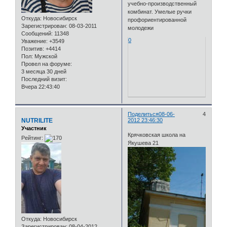
учебно-производственный
комбинат. Умелые ручки
Откуда:
Новосибирск
профориентированной
Зарегистрирован
: 08-03-2011
молодежи
Сообщений:
11348
0
Уважение:
+3549
Позитив:
+4414
Пол:
Мужской
Провел на форуме:
3 месяца 30 дней
Последний визит:
Вчера 22:43:40
Поделиться
08-06-
4
NUTRILITE
2012 23:46:30
Участник
Крячковская школа на
Рейтинг:
Якушева 21
Откуда:
Новосибирск
Зарегистрирован
: 08-04-2012