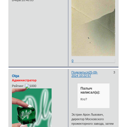
Вчера 20:46:05
0
Поделиться
25-09-
3
Olga
2024 10:22:57
Администратор
Рейтинг:
Палыч
написал(а):
Кто?
Эстрин Арон Львович,
директор Московского
прожекторного завода, затем