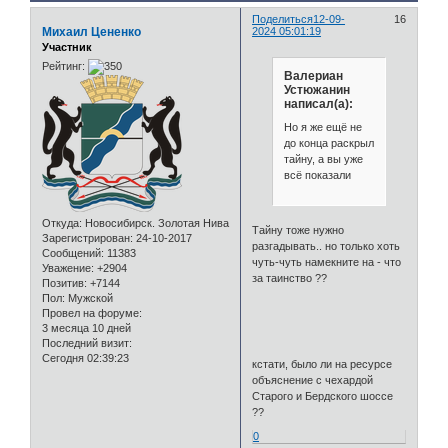
Поделиться
12-09-
16
Михаил Цененко
2024 05:01:19
Участник
Рейтинг:
Валериан
Устюжанин
написал(а):
Но я же ещё не
до конца раскрыл
тайну, а вы уже
всё показали
Откуда:
Новосибирск. Золотая Нива
Тайну тоже нужно
Зарегистрирован
: 24-10-2017
разгадывать.. но только хоть
Сообщений:
11383
чуть-чуть намекните на - что
Уважение:
+2904
за таинство ??
Позитив:
+7144
Пол:
Мужской
Провел на форуме:
3 месяца 10 дней
Последний визит:
Сегодня 02:39:23
кстати, было ли на ресурсе
объяснение с чехардой
Старого и Бердского шоссе
??
0