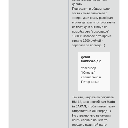
делать.
Поигрался, в общем, ради
теста что-то записыал с
эфира, да и сразу разобрал
его на детали, что-то оставив
из плат, да и выкинул на
помойку это "сокровище"
1980-х, которое в то время
стоило 1200 рублей -
зарплата за полгода...)
golod
написал(а):
телевизор
"Юность"
специально в
Питер возил
Так что, надо было покупать
ВМ-12, а не всякий там
Made
in JAPAN
, чтобы потом телек
отправлять в Ленинград...)
Но странно, что не смогли
найти спеца в нашем-то
городе с развитой на то