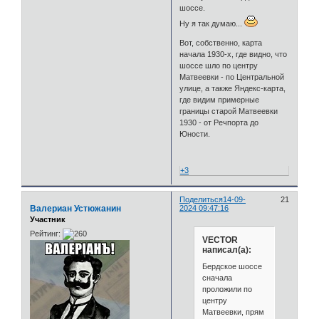
шоссе.
Ну я так думаю...
Вот, собственно, карта
начала 1930-х, где видно, что
шоссе шло по центру
Матвеевки - по Центральной
улице, а также Яндекс-карта,
где видим примерные
границы старой Матвеевки
1930 - от Речпорта до
Юности.
+3
Поделиться
14-09-
21
Валериан Устюжанин
2024 09:47:16
Участник
Рейтинг:
VECTOR
написал(а):
Бердское шоссе
сначала
проложили по
центру
Матвеевки, прям