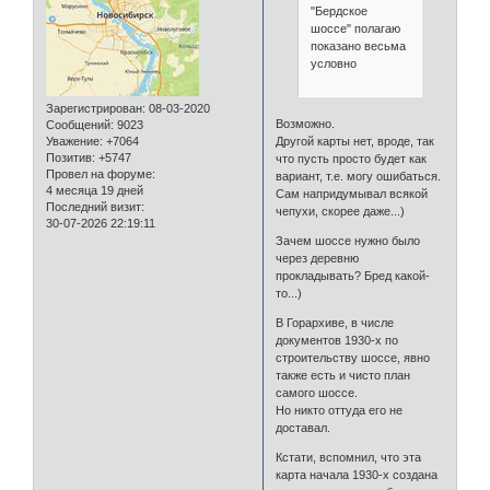
"Бердское
шоссе" полагаю
показано весьма
условно
Зарегистрирован
: 08-03-2020
Возможно.
Сообщений:
9023
Другой карты нет, вроде, так
Уважение:
+7064
Позитив:
+5747
что пусть просто будет как
Провел на форуме:
вариант, т.е. могу ошибаться.
4 месяца 19 дней
Сам напридумывал всякой
Последний визит:
чепухи, скорее даже...)
30-07-2026 22:19:11
Зачем шоссе нужно было
через деревню
прокладывать? Бред какой-
то...)
В Горархиве, в числе
документов 1930-х по
строительству шоссе, явно
также есть и чисто план
самого шоссе.
Но никто оттуда его не
доставал.
Кстати, вспомнил, что эта
карта начала 1930-х создана