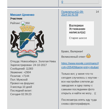
0
Поделиться
11-09-
14
Михаил Цененко
2024 02:41:58
Участник
Рейтинг:
Валериан
Устюжанин
написал(а):
Старое шоссе
Браво, Валериан!
Великоленый ответ
Откуда:
Новосибирск. Золотая Нива
https://www.google.com/maps/@54.937
Зарегистрирован
: 24-10-2017
coh=205409&amp;entry=ttu&amp;g
Сообщений:
11383
Уважение:
+2904
Только вот, у меня что-то
Позитив:
+7144
сегодня случилось с ноутом -
Пол:
Мужской
все настройки слетели до
Провел на форуме:
заводских и одну папку с
3 месяца 10 дней
самыми последними фото
Последний визит:
открыть и найти не могу.. ((
Сегодня 02:39:23
Послезавтра опять еду туда
снова сфотографирую.