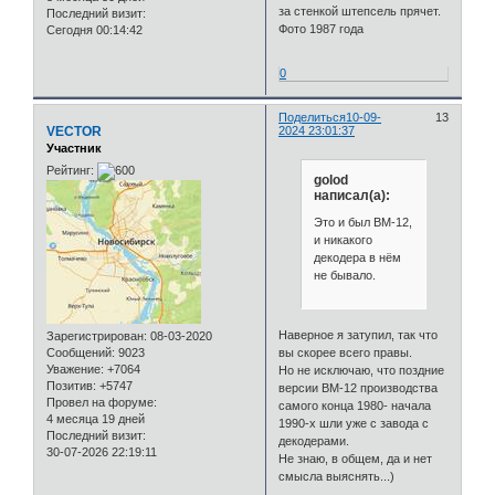
за стенкой штепсель прячет.
Последний визит:
Фото 1987 года
Сегодня 00:14:42
0
Поделиться
10-09-
13
VECTOR
2024 23:01:37
Участник
Рейтинг:
golod
написал(а):
Это и был ВМ-12,
и никакого
декодера в нём
не бывало.
Наверное я затупил, так что
Зарегистрирован
: 08-03-2020
Сообщений:
9023
вы скорее всего правы.
Уважение:
+7064
Но не исключаю, что поздние
Позитив:
+5747
версии ВМ-12 производства
Провел на форуме:
самого конца 1980- начала
4 месяца 19 дней
1990-х шли уже с завода с
Последний визит:
декодерами.
30-07-2026 22:19:11
Не знаю, в общем, да и нет
смысла выяснять...)