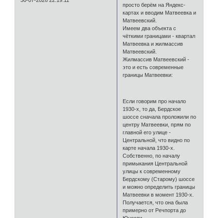
просто берём на Яндекс-
картах и вводим Матвеевка и
Матвеевский.
Имеем два объекта с
чёткими границами - квартал
Матвеевка и жилмассив
Матвеевский.
Жилмассив Матвеевский -
это и есть современные
границы Матвеевки:
Если говорим про начало
1930-х, то да, Бердское
шоссе сначала проложили по
центру Матвеевки, прям по
главной его улице -
Центральной, что видно по
карте начала 1930-х.
Собственно, по началу
примыкания Центральной
улицы к современному
Бердскому (Старому) шоссе
и можно определить границы
Матвеевки в момент 1930-х.
Получается, что она была
примерно от Речпорта до