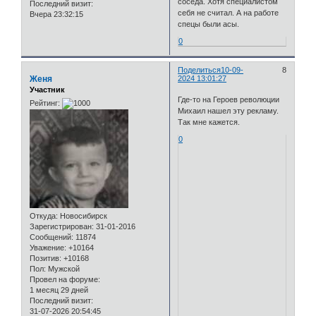
соседа. Хотя специалистом
Последний визит:
себя не считал. А на работе
Вчера 23:32:15
спецы были асы.
0
Поделиться
10-09-
8
Женя
2024 13:01:27
Участник
Где-то на Героев революции
Рейтинг:
Михаил нашел эту рекламу.
Так мне кажется.
0
Откуда:
Новосибирск
Зарегистрирован
: 31-01-2016
Сообщений:
11874
Уважение:
+10164
Позитив:
+10168
Пол:
Мужской
Провел на форуме:
1 месяц 29 дней
Последний визит:
31-07-2026 20:54:45