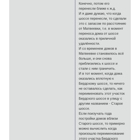
Конечно, потом его
перенесли ближе к ж.д.
И я даже думаю, что когда
шоссе перенесли, то сделали
это с запасом по расстоянию
от Матвеевки, т.е. в момент
переноса дома от шоссе
оказались в приличной
удалённости.
И со временем домов в
Матвеевке становилось всё
больше, и они снова
приблизились к шоссе и
стали с ним граничить.
И в тот момент, когда дома
оказались вплотную к
Бердскому шоссе, то ничего
не оставалось сделать, как
переименовать этот участок
Бердского шоссе в улицу с
другим названием - Старое
шоссе.
Если поизучать года
постройки домов вблизи
Старого шоссе, то примерно
можно вычислить когда
произошло переименование
этого участка Бердского