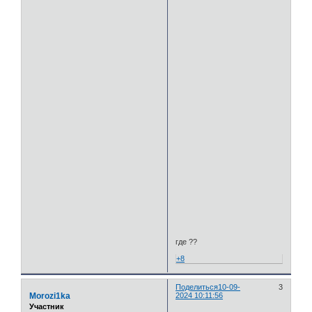
где ??
+8
Поделиться
10-09-
3
Morozi1ka
2024 10:11:56
Участник