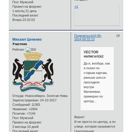
Пол:
Мужской
Провел на форуме:
+1
1 месяц 21 день
Последний визит:
Вчера 23:32:03
Поделиться
14-09-
19
Михаил Цененко
2024 00:32:13
Участник
Рейтинг:
VECTOR
написал(а):
Да и, вообще, как
я понял по
старым картам,
раньше шоссе
проходило
внутри
Матвеевки,
Откуда:
Новосибирск. Золотая Нива
примерно по
Зарегистрирован
: 24-10-2017
центру...
Сообщений:
11383
Уважение:
+2904
Позитив:
+7144
Верно!
Пол:
Мужской
И не просто по центру, а по
Провел на форуме:
улице, которая называется
3 месяца 10 дней
Последний визит:
Центральная.