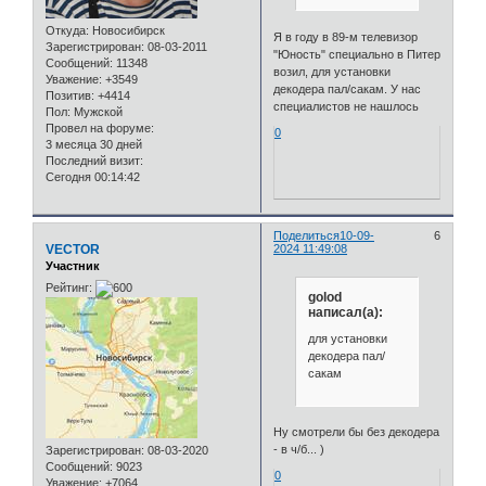
Откуда:
Новосибирск
Я в году в 89-м телевизор
Зарегистрирован
: 08-03-2011
"Юность" специально в Питер
Сообщений:
11348
возил, для установки
Уважение:
+3549
декодера пал/сакам. У нас
Позитив:
+4414
специалистов не нашлось
Пол:
Мужской
Провел на форуме:
0
3 месяца 30 дней
Последний визит:
Сегодня 00:14:42
Поделиться
10-09-
6
VECTOR
2024 11:49:08
Участник
Рейтинг:
golod
написал(а):
для установки
декодера пал/
сакам
Ну смотрели бы без декодера
- в ч/б... )
Зарегистрирован
: 08-03-2020
Сообщений:
9023
0
Уважение:
+7064