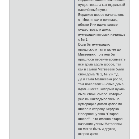
существовала как отдельный
населённый пункт.
Бердское шоссе начиналось
от Ини, и, как я понимаю,
вблизи Ини вдоль шоссе
существовали дома,
нумерация которых началась
с № 1.
Если бы нумерацию
продолжили так и далее до
Матвеевки, то в ней бы
пришлось перенумеровывать
все дома вдоль шоссе, так
как в самой Матвеевке были
свои дома № 1, № 2 и т.д.
Да и сама Матвеевка росла,
там появлялись новые дома
вдоль шоссе, которым нужны
были свои номера, которые
уже бы накладывались на
нумерацию домов далее по
шоссе в сторону Бердска.
Наверное, улица "Старое
шоссе" - это именно старое
название улицы Матвеевки,
но могло быть и другое,
скорее даже.