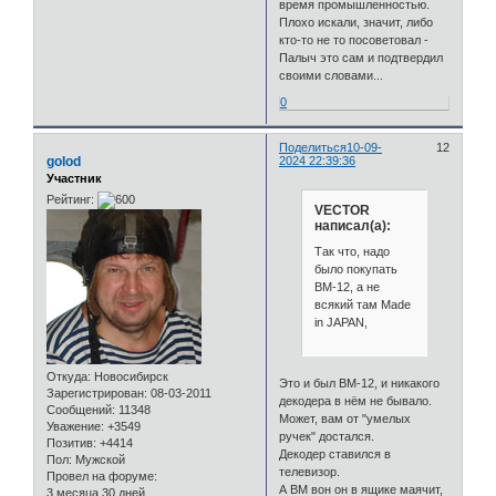
время промышленностью.
Плохо искали, значит, либо
кто-то не то посоветовал -
Палыч это сам и подтвердил
своими словами...
0
Поделиться
10-09-
12
golod
2024 22:39:36
Участник
Рейтинг:
VECTOR
написал(а):
Так что, надо
было покупать
ВМ-12, а не
всякий там Made
in JAPAN,
Откуда:
Новосибирск
Это и был ВМ-12, и никакого
Зарегистрирован
: 08-03-2011
декодера в нём не бывало.
Сообщений:
11348
Может, вам от "умелых
Уважение:
+3549
ручек" достался.
Позитив:
+4414
Декодер ставился в
Пол:
Мужской
телевизор.
Провел на форуме:
А ВМ вон он в ящике маячит,
3 месяца 30 дней