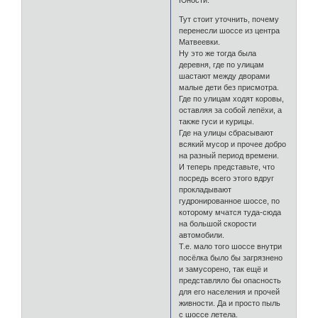
Юности.
Тут стоит уточнить, почему
перенесли шоссе из центра
Матвеевки.
Ну это же тогда была
деревня, где по улицам
шастают между дворами
малые дети без присмотра.
Где по улицам ходят коровы,
оставляя за собой лепёхи, а
также гуси и курицы.
Где на улицы сбрасывают
всякий мусор и прочее добро
на разный период времени.
И теперь представьте, что
посредь всего этого вдруг
прокладывают
гудронированное шоссе, по
которому мчатся туда-сюда
на большой скорости
автомобили.
Т.е. мало того шоссе внутри
посёлка было бы загрязнено
и замусорено, так ещё и
представляло бы опасность
для его населения и прочей
живности. Да и просто пыль
с шоссе летела.