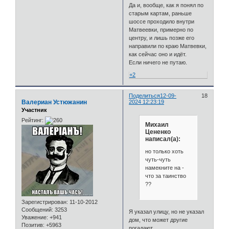
Да и, вообще, как я понял по
старым картам, раньше
шоссе проходило внутри
Матвеевки, примерно по
центру, и лишь позже его
направили по краю Матвевки,
как сейчас оно и идёт.
Если ничего не путаю.
+2
Поделиться
12-09-
18
Валериан Устюжанин
2024 12:23:19
Участник
Рейтинг:
Михаил
Цененко
написал(а):
но только хоть
чуть-чуть
намекните на -
что за таинство
??
Зарегистрирован
: 11-10-2012
Сообщений:
3253
Я указал улицу, но не указал
Уважение:
+941
дом, что может другие
Позитив:
+5963
погадают