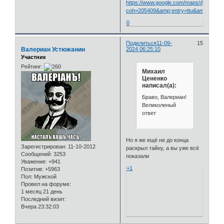
https://www.google.com/maps/@54.938
coh=205409&amp;entry=ttu&amp;g
0
Поделиться
11-09-
15
Валериан Устюжанин
2024 06:25:10
Участник
Рейтинг:
Михаил
Цененко
написал(а):
Браво, Валериан!
Великоленый
ответ
Но я же ещё не до конца
Зарегистрирован
: 11-10-2012
раскрыл тайну, а вы уже всё
Сообщений:
3253
показали
Уважение:
+941
+1
Позитив:
+5963
Пол:
Мужской
Провел на форуме:
1 месяц 21 день
Последний визит:
Вчера 23:32:03