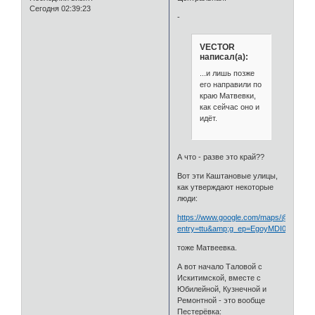
Сегодня 02:39:23
-
VECTOR
написал(а):
...и лишь позже
его направили по
краю Матвевки,
как сейчас оно и
идёт.
А что - разве это край??
Вот эти Каштановые улицы,
как утверждают некоторые
люди:
https://www.google.com/maps/@54.942
entry=ttu&amp;g_ep=EgoyMDI0MDk
тоже Матвеевка.
А вот начало Таловой с
Искитимской, вместе с
Юбилейной, Кузнечной и
Ремонтной - это вообще
Пестерёвка: