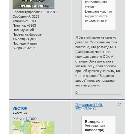
по главной его
улице -
Центральной, что
Зарегистрирован
: 11-10-2012
видно по карте
Сообщений:
3253
Уважение:
+941
начала 1930-х.
Позитив:
+5963
Пол:
Мужской
Провел на форуме:
Я бы этой карте не сильно
1 месяц 21 день
доверял. Учитывая как там
Последний визит:
показано, что разъезд № 1
Вчера 23:32:03
(Сибирская) через него
проходит линия с Оби. А
станция Эйхе показана в
чистом лесу, хотя поселок
при ней должен уже быть, так
что тогдашнее "Бердское
шоссе" полагаю показано
весьма условно
0
Поделиться
14-09-
22
VECTOR
2024 09:59:21
Участник
Рейтинг:
Валериан
Устюжанин
написал(а):