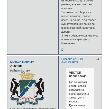
из нескольких чуть более
ранних, но уже советского
времени.
Так что на неё Бердское
шоссе показано, скорее
всего, не точно, а по трассе
существовавшей ранее до
шоссе обычной грунотовой
дороги.
Этим и объясняется, что она
проходила через центр
Матвеевки.
0
Поделиться
16-09-
23
Михаил Цененко
2024 10:11:49
Участник
Рейтинг:
VECTOR
написал(а):
Где по улицам
ходят коровы,
оставляя за
собой лепёхи, а
также гуси и
курицы.
Где на улицы
Откуда:
Новосибирск. Золотая Нива