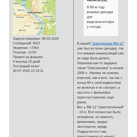
В 90-м году
впаивал декодер
для
видеомагнитофона
у соседа.
Зарегистрирован
: 08-03-2020
Сообщений:
9023
В нашей
"Электроника ВМ-12"
Уважение:
+7064
уже был встроен декодер, так
Позитив:
+5747
что никаких манипуляций уже
Провел на форуме:
не надо было делать.
4 месяца 19 дней
Перепала как-то задарма
Последний визит:
такая "Электроника" в начале
30-07-2026 22:19:11
2000-х. Никому не нужная,
впрочем, как и мне, так как с
конца 90-х свой видеоплеер
не включал и не смотрел, а
кассеты с фильмами
перестал покупать ещё
ранее.
Вес у ВМ-12 "замечательный"
- 10 кг. Всё полностью было
исправное, но немного,
временами, заедал
лентопротяг, вроде.
Подкрутил его там,
понастраивал от нечего