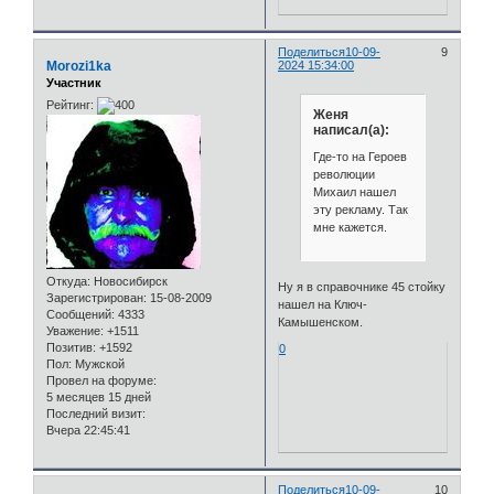
Поделиться
10-09-
9
Morozi1ka
2024 15:34:00
Участник
Рейтинг:
Женя
написал(а):
Где-то на Героев
революции
Михаил нашел
эту рекламу. Так
мне кажется.
Откуда:
Новосибирск
Ну я в справочнике 45 стойку
Зарегистрирован
: 15-08-2009
нашел на Ключ-
Сообщений:
4333
Камышенском.
Уважение:
+1511
Позитив:
+1592
0
Пол:
Мужской
Провел на форуме:
5 месяцев 15 дней
Последний визит:
Вчера 22:45:41
Поделиться
10-09-
10