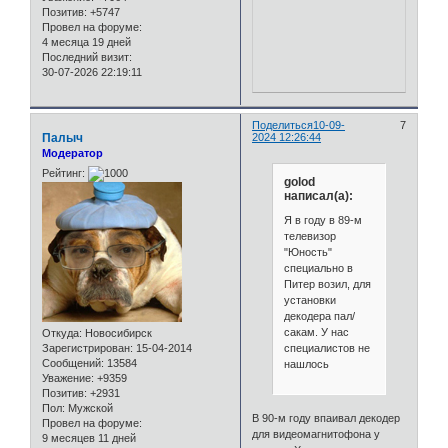
Позитив:
+5747
Провел на форуме:
4 месяца 19 дней
Последний визит:
30-07-2026 22:19:11
Поделиться
10-09-
7
Палыч
2024 12:26:44
Модератор
Рейтинг:
golod
написал(а):
Я в году в 89-м
телевизор
"Юность"
специально в
Питер возил, для
установки
декодера пал/
сакам. У нас
Откуда:
Новосибирск
специалистов не
Зарегистрирован
: 15-04-2014
Сообщений:
13584
нашлось
Уважение:
+9359
Позитив:
+2931
Пол:
Мужской
В 90-м году впаивал декодер
Провел на форуме:
для видеомагнитофона у
9 месяцев 11 дней