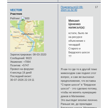
Поделиться
12-09-
17
VECTOR
2024 11:32:40
Участник
Рейтинг:
Михаил
Цененко
написал(а):
кстати, было ли
на ресурсе
объяснение с
чехардой
Старого и
Бердского шоссе
Зарегистрирован
: 08-03-2020
??
Сообщений:
9023
Уважение:
+7064
Позитив:
+5747
Провел на форуме:
Я как-то где-то в другой теме
4 месяца 19 дней
мимоходом сам поднял этот
Последний визит:
вопрос, и сам же высказал
30-07-2026 22:19:11
предположение, что вставка
"Старое шоссе" в "Бердское
шоссе" - это сделано потому,
чтобы не менять нумерацию
домов в Матвеевке.
Это выглядит вполне логично.
Раньше же, до прокладки
Бердского шоссе, Матвеевка