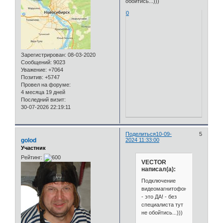
обойтись...)))
0
Зарегистрирован
: 08-03-2020
Сообщений:
9023
Уважение:
+7064
Позитив:
+5747
Провел на форуме:
4 месяца 19 дней
Последний визит:
30-07-2026 22:19:11
Поделиться
10-09-
5
golod
2024 11:33:00
Участник
Рейтинг:
VECTOR
написал(а):
Подключение
видеомагнитофонов
- это ДА! - без
специалиста тут
не обойтись...)))