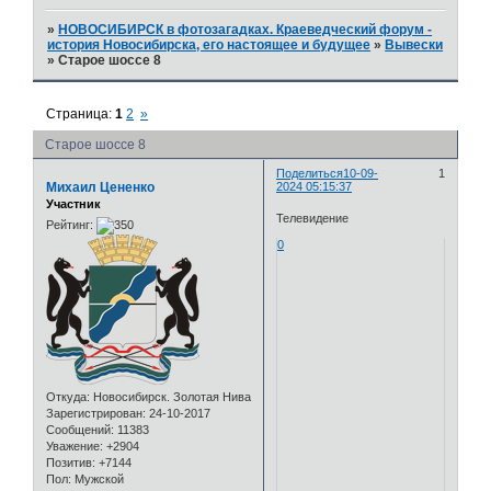
»
НОВОСИБИРСК в фотозагадках. Краеведческий форум -
история Новосибирска, его настоящее и будущее
»
Вывески
»
Старое шоссе 8
Страница:
1
2
»
Старое шоссе 8
Поделиться
10-09-
1
Михаил Цененко
2024 05:15:37
Участник
Телевидение
Рейтинг:
0
Откуда:
Новосибирск. Золотая Нива
Зарегистрирован
: 24-10-2017
Сообщений:
11383
Уважение:
+2904
Позитив:
+7144
Пол:
Мужской