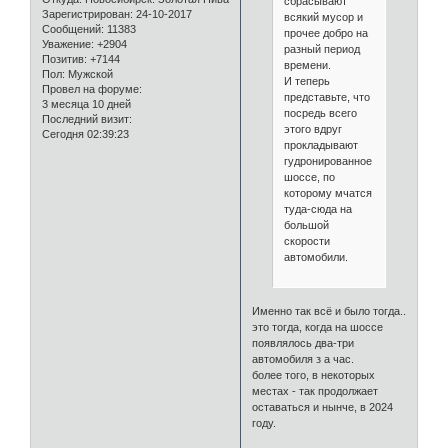
сбрасывают
Зарегистрирован
: 24-10-2017
всякий мусор и
Сообщений:
11383
прочее добро на
Уважение:
+2904
разный период
Позитив:
+7144
времени.
Пол:
Мужской
И теперь
Провел на форуме:
представьте, что
3 месяца 10 дней
посредь всего
Последний визит:
этого вдруг
Сегодня 02:39:23
прокладывают
гудронированное
шоссе, по
которому мчатся
туда-сюда на
большой
скорости
автомобили.
Именно так всё и было тогда..
это тогда, когда на шоссе
появлялось два-три
автомобиля з а час.
более того, в некоторых
местах - так продолжает
оставаться и нынче, в 2024
году.