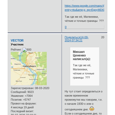
https://www.google.com/maps/@54.952
entry=ttu&amp;g_ep=EgoyMDI0MDk
Так где же её, Матвеевки,
чёткие и точные границы ???
0
Поделиться
14-09-
20
VECTOR
2024 07:34:21
Участник
Рейтинг:
Михаил
Цененко
написал(а):
Так где же её,
Матвеевки,
чёткие и точные
границы ???
Зарегистрирован
: 08-03-2020
Ну тут стоит определиться о
Сообщений:
9023
каком временном
Уважение:
+7064
Позитив:
+5747
промежутке мы говорим, т.е.
Провел на форуме:
о начале 1930-х или о
4 месяца 19 дней
сегодняшнем дне.
Последний визит:
Если о сегодняшнем дне, то
30-07-2026 22:19:11