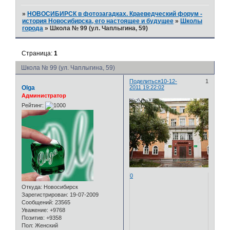
»
НОВОСИБИРСК в фотозагадках. Краеведческий форум -
история Новосибирска, его настоящее и будущее
»
Школы
города
»
Школа № 99 (ул. Чаплыгина, 59)
Страница:
1
Школа № 99 (ул. Чаплыгина, 59)
Поделиться
10-12-
1
Olga
2011 19:22:02
Администратор
Рейтинг:
0
Откуда:
Новосибирск
Зарегистрирован
: 19-07-2009
Сообщений:
23565
Уважение:
+9768
Позитив:
+9358
Пол:
Женский