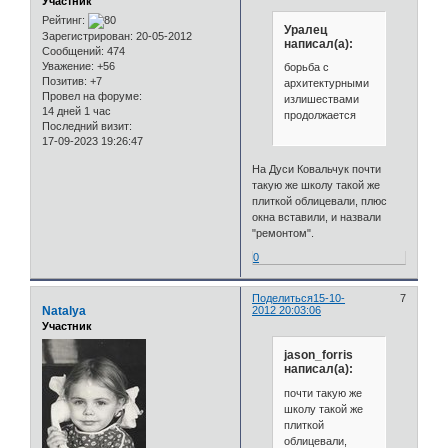
Участник
Рейтинг:
Уралец
Зарегистрирован
: 20-05-2012
написал(а):
Сообщений:
474
Уважение:
+56
борьба с
Позитив:
+7
архитектурными
Провел на форуме:
излишествами
14 дней 1 час
продолжается
Последний визит:
17-09-2023 19:26:47
На Дуси Ковальчук почти
такую же школу такой же
плиткой облицевали, плюс
окна вставили, и назвали
"ремонтом".
0
Поделиться
15-10-
7
Natalya
2012 20:03:06
Участник
jason_forris
написал(а):
почти такую же
школу такой же
плиткой
облицевали,