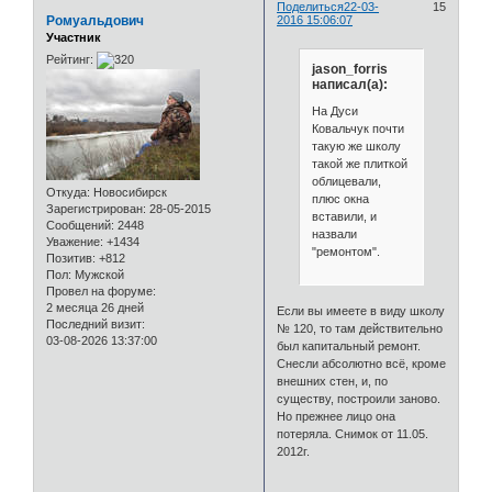
Поделиться
22-03-
15
Ромуальдович
2016 15:06:07
Участник
Рейтинг:
jason_forris
написал(а):
На Дуси
Ковальчук почти
такую же школу
такой же плиткой
облицевали,
Откуда:
Новосибирск
плюс окна
Зарегистрирован
: 28-05-2015
вставили, и
Сообщений:
2448
назвали
Уважение:
+1434
"ремонтом".
Позитив:
+812
Пол:
Мужской
Провел на форуме:
2 месяца 26 дней
Если вы имеете в виду школу
Последний визит:
№ 120, то там действительно
03-08-2026 13:37:00
был капитальный ремонт.
Снесли абсолютно всё, кроме
внешних стен, и, по
существу, построили заново.
Но прежнее лицо она
потеряла. Снимок от 11.05.
2012г.