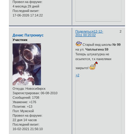
Провел на форуме:
4 месяца 29 дней
Последний визит:
17-06-2026 17:14:22
Поделиться
12-12-
2
Денис Патрониус
2011 00:20:02
Участник
Старый вид школы
№ 99
на ул.
Чаплыгина 59
Теперь штукатурка не
осыпется, т.к панелями
закрыто!
+2
Откуда:
Новосибирск
Зарегистрирован
: 06-08-2010
Сообщений:
1708
Уважение:
+176
Позитив:
+13
Пол:
Мужской
Провел на форуме:
22 дня 14 часов
Последний визит:
16-02-2021 21:56:10