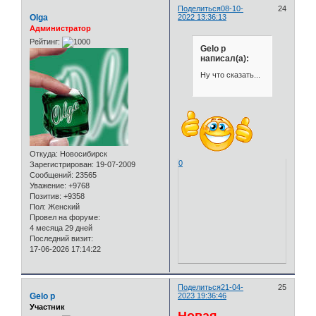
Поделиться
08-10-
24
Olga
2022 13:36:13
Администратор
Рейтинг:
Gelo p
написал(а):
Ну что сказать...
Откуда:
Новосибирск
0
Зарегистрирован
: 19-07-2009
Сообщений:
23565
Уважение:
+9768
Позитив:
+9358
Пол:
Женский
Провел на форуме:
4 месяца 29 дней
Последний визит:
17-06-2026 17:14:22
Поделиться
21-04-
25
Gelo p
2023 19:36:46
Участник