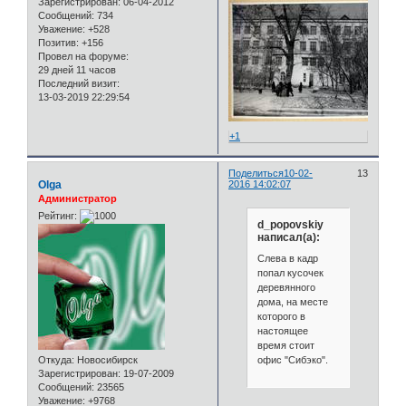
Зарегистрирован
: 06-04-2012
Сообщений:
734
Уважение:
+528
Позитив:
+156
Провел на форуме:
29 дней 11 часов
Последний визит:
13-03-2019 22:29:54
+1
Поделиться
10-02-
13
Olga
2016 14:02:07
Администратор
Рейтинг:
d_popovskiy
написал(а):
Слева в кадр
попал кусочек
деревянного
дома, на месте
которого в
настоящее
время стоит
офис "Сибэко".
Откуда:
Новосибирск
Зарегистрирован
: 19-07-2009
Сообщений:
23565
Уважение:
+9768