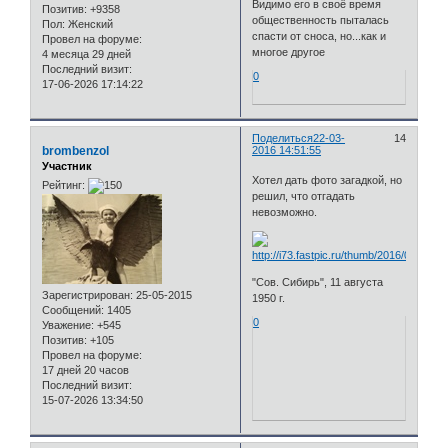
Видимо его в своё время
Позитив:
+9358
общественность пыталась
Пол:
Женский
спасти от сноса, но...как и
Провел на форуме:
многое другое
4 месяца 29 дней
Последний визит:
0
17-06-2026 17:14:22
Поделиться
22-03-
14
brombenzol
2016 14:51:55
Участник
Хотел дать фото загадкой, но
Рейтинг:
решил, что отгадать
невозможно.
"Сов. Сибирь", 11 августа
Зарегистрирован
: 25-05-2015
1950 г.
Сообщений:
1405
0
Уважение:
+545
Позитив:
+105
Провел на форуме:
17 дней 20 часов
Последний визит:
15-07-2026 13:34:50