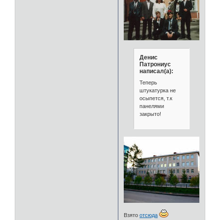
Денис
Патрониус
написал(а):
Теперь
штукатурка не
осыпется, т.к
панелями
закрыто!
Взято
отсюда