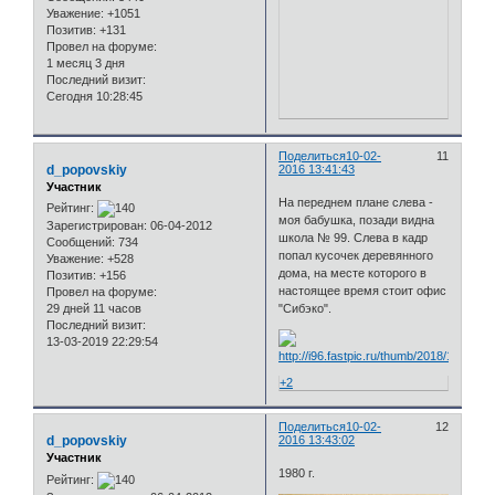
Уважение:
+1051
Позитив:
+131
Провел на форуме:
1 месяц 3 дня
Последний визит:
Сегодня 10:28:45
Поделиться
10-02-
11
d_popovskiy
2016 13:41:43
Участник
На переднем плане слева -
Рейтинг:
моя бабушка, позади видна
Зарегистрирован
: 06-04-2012
школа № 99. Слева в кадр
Сообщений:
734
попал кусочек деревянного
Уважение:
+528
дома, на месте которого в
Позитив:
+156
настоящее время стоит офис
Провел на форуме:
"Сибэко".
29 дней 11 часов
Последний визит:
13-03-2019 22:29:54
+2
Поделиться
10-02-
12
d_popovskiy
2016 13:43:02
Участник
1980 г.
Рейтинг: