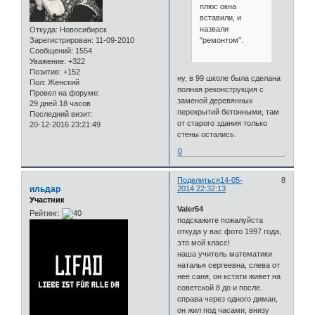
плюс окна
вставили, и
назвали
Откуда:
Новосибирск
"ремонтом".
Зарегистрирован
: 11-09-2010
Сообщений:
1554
Уважение:
+322
Позитив:
+152
ну, в 99 школе была сделана
Пол:
Женский
полная реконструкция с
Провел на форуме:
заменой деревянных
29 дней 18 часов
перекрытий бетонными, там
Последний визит:
от старого здания только
20-12-2016 23:21:49
стены остались.
0
Поделиться
14-05-
8
ильдар
2014 22:32:13
Участник
Valer54
Рейтинг:
подскажите пожалуйста
откуда у вас фото 1997 года,
это мой класс!
наша учитель математики
наталья сергеевна, слева от
нее саня, он кстати живет на
советской 8 до и после.
справа через одного диман,
он жил под часами, внизу