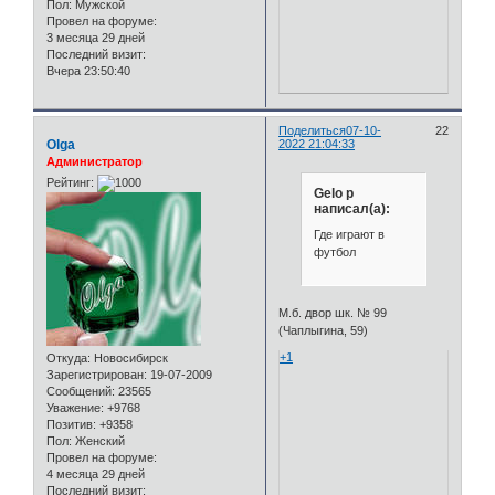
Пол:
Мужской
Провел на форуме:
3 месяца 29 дней
Последний визит:
Вчера 23:50:40
Поделиться
07-10-
22
Olga
2022 21:04:33
Администратор
Рейтинг:
Gelo p
написал(а):
Где играют в
футбол
М.б. двор шк. № 99
(Чаплыгина, 59)
+1
Откуда:
Новосибирск
Зарегистрирован
: 19-07-2009
Сообщений:
23565
Уважение:
+9768
Позитив:
+9358
Пол:
Женский
Провел на форуме:
4 месяца 29 дней
Последний визит: