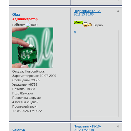
Поделиться
12-12-
3
Olga
2011 13:15:06
Администратор
Рейтинг:
Верно.
0
Откуда:
Новосибирск
Зарегистрирован
: 19-07-2009
Сообщений:
23565
Уважение:
+9768
Позитив:
+9358
Пол:
Женский
Провел на форуме:
4 месяца 29 дней
Последний визит:
17-06-2026 17:14:22
Поделиться
15-10-
4
Valer54
2012 17:29:19