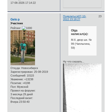
17-06-2026 17:14:22
Поделиться
07-10-
23
Gelo p
2022 23:18:27
Участник
Рейтинг:
Olga
написал(а):
М.б. двор шк. №
99 (Чаплыгина,
59)
Ну что сказать...
Откуда:
Новосибирск
Зарегистрирован
: 25-08-2019
Сообщений:
10115
Уважение:
+13238
Позитив:
+4198
Пол:
Мужской
Провел на форуме:
3 месяца 29 дней
Последний визит:
Вчера 23:50:40