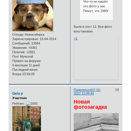
Что-то не нашёл
это фото у нас.
Пишут, что 1980г
Была в пост 12. Все фото
восстановил.
Откуда:
Новосибирск
+1
Зарегистрирован
: 15-04-2014
Сообщений:
13584
Уважение:
+9361
Позитив:
+2931
Пол:
Мужской
Провел на форуме:
9 месяцев 11 дней
Последний визит:
Вчера 23:54:09
Поделиться
07-10-
19
Gelo p
2022 12:09:44
Участник
Новая
Рейтинг:
фотозагадка