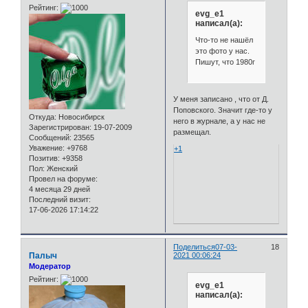
Рейтинг:
evg_e1
написал(а):
Что-то не нашёл
это фото у нас.
Пишут, что 1980г
У меня записано , что от Д.
Поповского. Значит где-то у
Откуда:
Новосибирск
него в журнале, а у нас не
Зарегистрирован
: 19-07-2009
размещал.
Сообщений:
23565
Уважение:
+9768
+1
Позитив:
+9358
Пол:
Женский
Провел на форуме:
4 месяца 29 дней
Последний визит:
17-06-2026 17:14:22
Поделиться
07-03-
18
Палыч
2021 00:06:24
Модератор
Рейтинг:
evg_e1
написал(а):