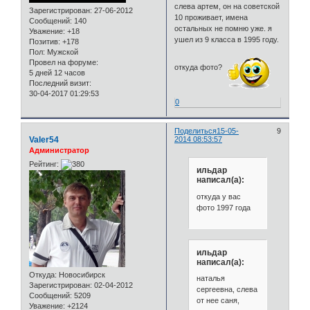
слева артем, он на советской
Зарегистрирован
: 27-06-2012
10 проживает, имена
Сообщений:
140
остальных не помню уже. я
Уважение:
+18
ушел из 9 класса в 1995 году.
Позитив:
+178
Пол:
Мужской
Провел на форуме:
откуда фото?
5 дней 12 часов
Последний визит:
30-04-2017 01:29:53
0
Поделиться
15-05-
9
Valer54
2014 08:53:57
Администратор
Рейтинг:
ильдар
написал(а):
откуда у вас
фото 1997 года
ильдар
написал(а):
Откуда:
Новосибирск
наталья
Зарегистрирован
: 02-04-2012
сергеевна, слева
Сообщений:
5209
от нее саня,
Уважение:
+2124