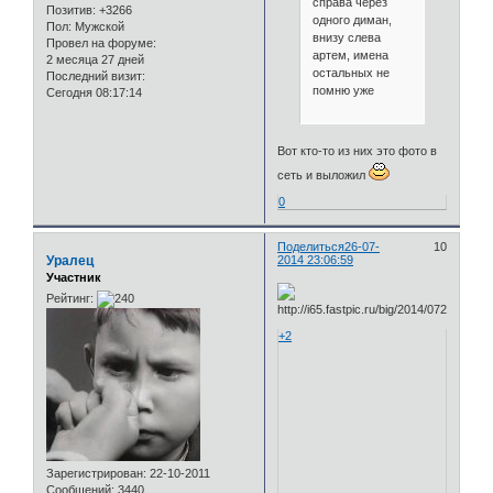
справа через
Позитив:
+3266
одного диман,
Пол:
Мужской
внизу слева
Провел на форуме:
артем, имена
2 месяца 27 дней
остальных не
Последний визит:
помню уже
Сегодня 08:17:14
Вот кто-то из них это фото в
сеть и выложил
0
Поделиться
26-07-
10
Уралец
2014 23:06:59
Участник
Рейтинг:
+2
Зарегистрирован
: 22-10-2011
Сообщений:
3440