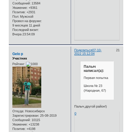
Сообщений:
13584
Уважение:
+9361
Позитив:
+2931
Пол:
Мужской
Провел на форуме:
9 месяцев 11 дней
Последний визит:
Вчера 23:54:09
Поделиться
07-10-
21
Gelo p
2022 15:12:04
Участник
Рейтинг:
Палыч
написал(а):
Первая попытка
Школа № 23
(Народная, 67)
Палыч,другой район!)
Откуда:
Новосибирск
0
Зарегистрирован
: 25-08-2019
Сообщений:
10115
Уважение:
+13238
Позитив:
+4198