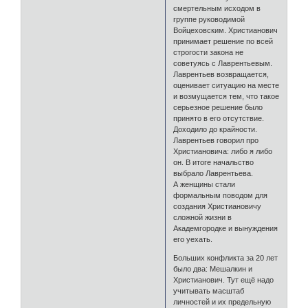
смертельным исходом в
группе руководимой
Войцеховским. Христианович
принимает решение по всей
строгости закона не
советуясь с Лаврентьевым.
Лаврентьев возвращается,
оценивает ситуацию на месте
и возмущается тем, что такое
серьезное решение было
принято в его отсутствие.
Доходило до крайности.
Лаврентьев говорил про
Христиановича: либо я либо
он. В итоге начальство
выбрало Лаврентьева.
А женщины стали
формальным поводом для
создания Христиановичу
сложной жизни в
Академгородке и вынуждения
его уехать.
Больших конфликта за 20 лет
было два: Мешалкин и
Христианович. Тут ещё надо
учитывать масштаб
личностей и их предельную