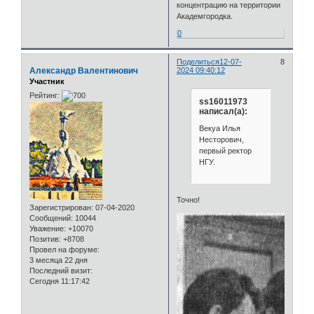
концентрацию на территории
Академгородка.
0
Поделиться
12-07-
8
Александр Валентинович
2024 09:40:12
Участник
Рейтинг:
ss16011973
написал(а):
Векуа Илья
Несторович,
первый ректор
НГУ.
Точно!
Зарегистрирован
: 07-04-2020
Сообщений:
10044
Уважение:
+10070
Позитив:
+8708
Провел на форуме:
3 месяца 22 дня
Последний визит:
Сегодня 11:17:42