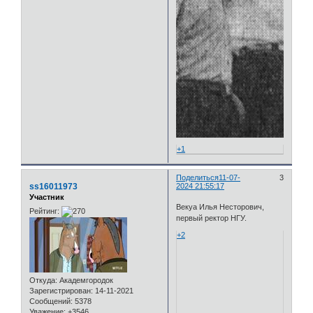
+1
Поделиться
11-07-
3
ss16011973
2024 21:55:17
Участник
Векуа Илья Несторович,
Рейтинг:
первый ректор НГУ.
+2
Откуда:
Академгородок
Зарегистрирован
: 14-11-2021
Сообщений:
5378
Уважение:
+3546