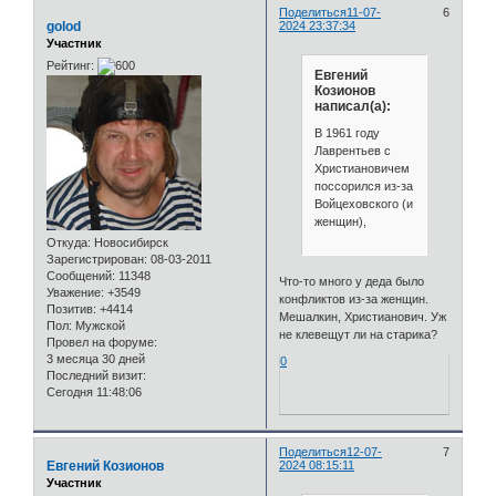
Поделиться
11-07-
6
golod
2024 23:37:34
Участник
Рейтинг:
Евгений
Козионов
написал(а):
В 1961 году
Лаврентьев с
Христиановичем
поссорился из-за
Войцеховского (и
женщин),
Откуда:
Новосибирск
Зарегистрирован
: 08-03-2011
Сообщений:
11348
Что-то много у деда было
Уважение:
+3549
конфликтов из-за женщин.
Позитив:
+4414
Мешалкин, Христианович. Уж
Пол:
Мужской
не клевещут ли на старика?
Провел на форуме:
3 месяца 30 дней
0
Последний визит:
Сегодня 11:48:06
Поделиться
12-07-
7
Евгений Козионов
2024 08:15:11
Участник