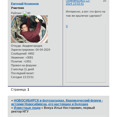
Поделиться
01-12-
10
Евгений Козионов
2024 13:03:41
Участник
Интересно, а вот это фото на
Рейтинг:
том же крылечке сделано?
0
Откуда:
Академгородок
Зарегистрирован
: 04-04-2024
Сообщений:
4992
Уважение:
+3081
Позитив:
+1951
Провел на форуме:
2 месяца 11 дней
Последний визит:
Сегодня 13:23:51
Страница:
1
»
НОВОСИБИРСК в фотозагадках. Краеведческий форум -
история Новосибирска, его настоящее и будущее
»
Известные люди
»
Векуа Илья Несторович, первый
ректор НГУ