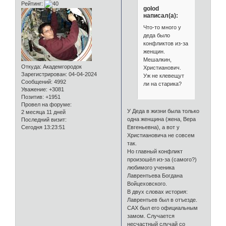
Рейтинг:
golod
написал(а):
Что-то много у
деда было
конфликтов из-за
женщин.
Мешалкин,
Откуда:
Академгородок
Христианович.
Зарегистрирован
: 04-04-2024
Уж не клевещут
Сообщений:
4992
ли на старика?
Уважение:
+3081
Позитив:
+1951
Провел на форуме:
У Деда в жизни была только
2 месяца 11 дней
одна женщина (жена, Вера
Последний визит:
Сегодня 13:23:51
Евгеньевна), а вот у
Христиановича не совсем
так.
Но главный конфликт
произошёл из-за (самого?)
любимого ученика
Лаврентьева Богдана
Войцеховского.
В двух словах история:
Лаврентьев был в отъезде.
САХ был его официальным
замом. Случается
несчастный случай со