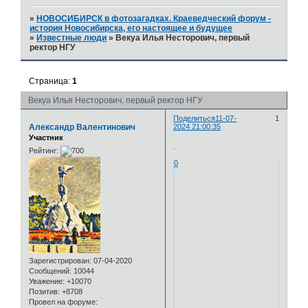
»
НОВОСИБИРСК в фотозагадках. Краеведческий форум -
история Новосибирска, его настоящее и будущее
»
Известные люди
»
Векуа Илья Несторович, первый
ректор НГУ
Страница:
1
Векуа Илья Несторович, первый ректор НГУ
Поделиться
11-07-
1
Александр Валентинович
2024 21:00:35
Участник
.
Рейтинг:
0
Зарегистрирован
: 07-04-2020
Сообщений:
10044
Уважение:
+10070
Позитив:
+8708
Провел на форуме: