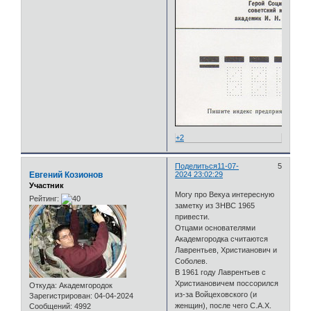
+2
Поделиться
11-07-
5
Евгений Козионов
2024 23:02:29
Участник
Могу про Векуа интересную
Рейтинг:
заметку из ЗНВС 1965
привести.
Отцами основателями
Академгородка считаются
Лаврентьев, Христианович и
Соболев.
В 1961 году Лаврентьев с
Христиановичем поссорился
Откуда:
Академгородок
из-за Войцеховского (и
Зарегистрирован
: 04-04-2024
женщин), после чего С.А.Х.
Сообщений:
4992