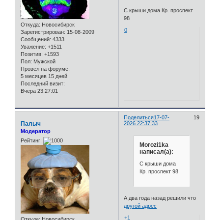
С крыши дома Кр. проспект
98
Откуда:
Новосибирск
0
Зарегистрирован
: 15-08-2009
Сообщений:
4333
Уважение:
+1511
Позитив:
+1593
Пол:
Мужской
Провел на форуме:
5 месяцев 15 дней
Последний визит:
Вчера 23:27:01
Поделиться
17-07-
19
Палыч
2026 22:37:33
Модератор
Рейтинг:
Morozi1ka
написал(а):
С крыши дома
Кр. проспект 98
А два года назад решили что
другой адрес
+1
Откуда:
Новосибирск