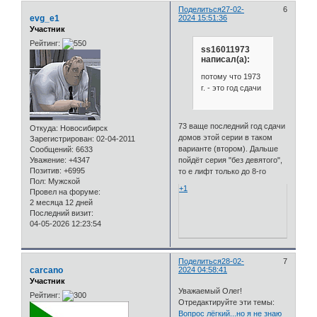
Поделиться
27-02-
6
evg_e1
2024 15:51:36
Участник
Рейтинг:
ss16011973
написал(а):
потому что 1973
г. - это год сдачи
73 ваще последний год сдачи
Откуда:
Новосибирск
домов этой серии в таком
Зарегистрирован
: 02-04-2011
варианте (втором). Дальше
Сообщений:
6633
Уважение:
+4347
пойдёт серия "без девятого",
Позитив:
+6995
то е лифт только до 8-го
Пол:
Мужской
+1
Провел на форуме:
2 месяца 12 дней
Последний визит:
04-05-2026 12:23:54
Поделиться
28-02-
7
carcano
2024 04:58:41
Участник
Уважаемый Олег!
Рейтинг:
Отредактируйте эти темы:
Вопрос лёгкий...но я не знаю