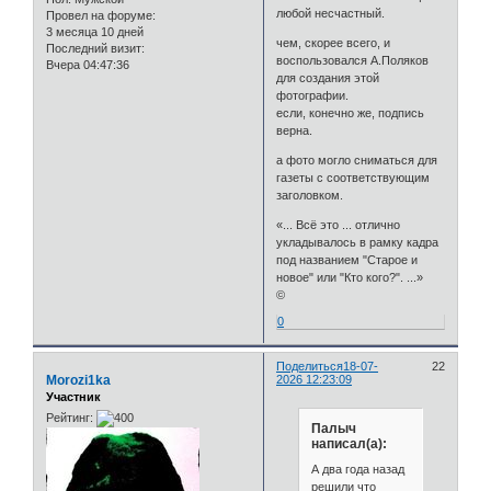
любой несчастный.
Провел на форуме:
3 месяца 10 дней
чем, скорее всего, и
Последний визит:
воспользовался А.Поляков
Вчера 04:47:36
для создания этой
фотографии.
если, конечно же, подпись
верна.
а фото могло сниматься для
газеты с соответствующим
заголовком.
«... Всё это ... отлично
укладывалось в рамку кадра
под названием "Старое и
новое" или "Кто кого?". ...»
©
0
Поделиться
18-07-
22
Morozi1ka
2026 12:23:09
Участник
Рейтинг:
Палыч
написал(а):
А два года назад
решили что