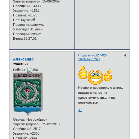
Зарегистрирован
: 15-08-2009
Сообщений:
4333
Уважение:
+1511
Позитив:
+1593
Пол:
Мужской
Провел на форуме:
5 месяцев 15 дней
Последний визит:
Вчера 23:27:01
Поделиться
27-02-
4
Александр
2024 14:27:49
Участник
Рейтинг:
Немного деревянную аптеку
видать и напротив
одноэтажную школу на
перекрёстке.
+2
Откуда:
Новосибирск
Зарегистрирован
: 25-02-2013
Сообщений:
2517
Уважение:
+2368
Позитив:
+2444