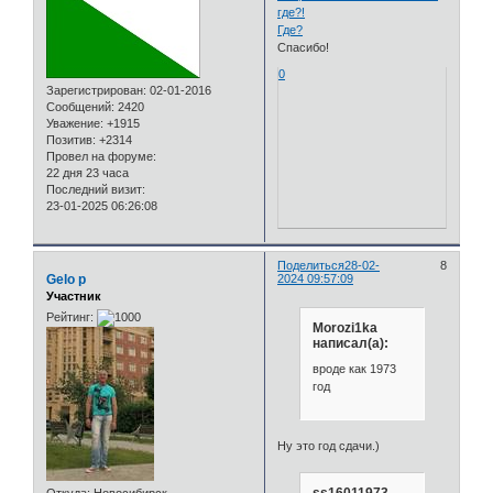
где?!
Где?
Спасибо!
0
Зарегистрирован
: 02-01-2016
Сообщений:
2420
Уважение:
+1915
Позитив:
+2314
Провел на форуме:
22 дня 23 часа
Последний визит:
23-01-2025 06:26:08
Поделиться
28-02-
8
Gelo p
2024 09:57:09
Участник
Рейтинг:
Morozi1ka
написал(а):
вроде как 1973
год
Ну это год сдачи.)
ss16011973