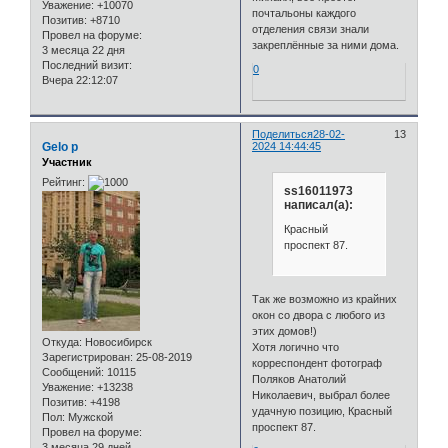
Уважение:
+10070
почтальоны каждого
Позитив:
+8710
отделения связи знали
Провел на форуме:
закреплённые за ними дома.
3 месяца 22 дня
Последний визит:
0
Вчера 22:12:07
Поделиться
28-02-
13
Gelo p
2024 14:44:45
Участник
Рейтинг:
ss16011973
написал(а):
Красный
проспект 87.
Так же возможно из крайних
окон со двора с любого из
этих домов!)
Откуда:
Новосибирск
Хотя логично что
Зарегистрирован
: 25-08-2019
корреспондент фотограф
Сообщений:
10115
Поляков Анатолий
Уважение:
+13238
Николаевич, выбрал более
Позитив:
+4198
удачную позицию, Красный
Пол:
Мужской
проспект 87.
Провел на форуме:
3 месяца 29 дней