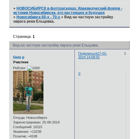
»
НОВОСИБИРСК в фотозагадках. Краеведческий форум -
история Новосибирска, его настоящее и будущее
»
Новосибирск 60-х - 70-х
»
Вид на частную застройку
оврага реки Ельцовка.
Страница:
1
Вид на частную застройку оврага реки Ельцовка.
Поделиться
27-02-
1
Gelo p
2024 14:08:55
Участник
.
Рейтинг:
0
Откуда:
Новосибирск
Зарегистрирован
: 25-08-2019
Сообщений:
10115
Уважение:
+13238
Позитив:
+4198