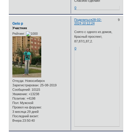
Спасибо сделаю!
0
Поделиться
28-02-
9
Gelo p
2024 10:12:24
Участник
Снято с одного из домов,
Рейтинг:
Красный проспект,
87,87/1,87,2.
0
Откуда:
Новосибирск
Зарегистрирован
: 25-08-2019
Сообщений:
10115
Уважение:
+13238
Позитив:
+4198
Пол:
Мужской
Провел на форуме:
3 месяца 29 дней
Последний визит:
Вчера 23:50:40