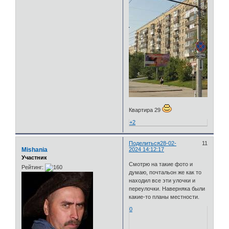
Квартира 29
+2
Поделиться
28-02-
11
Mishania
2024 14:12:17
Участник
Смотрю на такие фото и
Рейтинг:
думаю, почтальон же как то
находил все эти улочки и
переулочки. Наверняка были
какие-то планы местности.
0