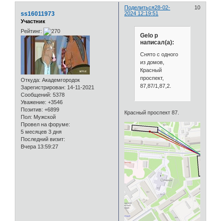
Поделиться
28-02-
10
ss16011973
2024 12:19:51
Участник
Рейтинг:
Gelo p
написал(а):
Снято с одного
из домов,
Красный
проспект,
Откуда:
Академгородок
87,87/1,87,2.
Зарегистрирован
: 14-11-2021
Сообщений:
5378
Уважение:
+3546
Позитив:
+6899
Красный проспект 87.
Пол:
Мужской
Провел на форуме:
5 месяцев 3 дня
Последний визит:
Вчера 13:59:27