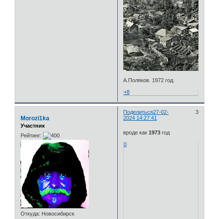
А.Поляков. 1972 год.
+8
Поделиться
27-02-
3
Morozi1ka
2024 14:27:41
Участник
вроде как
1973
год
Рейтинг:
0
Откуда:
Новосибирск