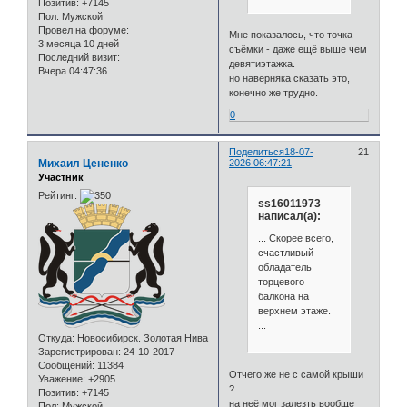
Позитив:
+7145
Пол:
Мужской
Провел на форуме:
Мне показалось, что точка
3 месяца 10 дней
съёмки - даже ещё выше чем
Последний визит:
девятиэтажка.
Вчера 04:47:36
но наверняка сказать это,
конечно же трудно.
0
Поделиться
18-07-
21
Михаил Цененко
2026 06:47:21
Участник
Рейтинг:
ss16011973
написал(а):
... Скорее всего,
счастливый
обладатель
торцевого
балкона на
верхнем этаже.
...
Откуда:
Новосибирск. Золотая Нива
Зарегистрирован
: 24-10-2017
Сообщений:
11384
Отчего же не с самой крыши
Уважение:
+2905
?
Позитив:
+7145
на неё мог залезть вообще
Пол:
Мужской