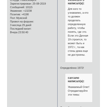
Откуда:
Новосибирск
написал(а):
Зарегистрирован
: 25-08-2019
Сообщений:
10115
Для кого то
Уважение:
+13238
узнаваемо, а кто
Позитив:
+4198
то должен
Пол:
Мужской
проделать
Провел на форуме:
определенную
3 месяца 29 дней
работу, чтобы
Последний визит:
понять, где это.
Вчера 23:50:40
Если это Дачная
19 строится, то
может быть и
1972 г., та как
стены дома еще
не достроены.
Определённо 1972!
carcano
написал(а):
Уважаемый Олег!
Отредактируйте
эти темы: