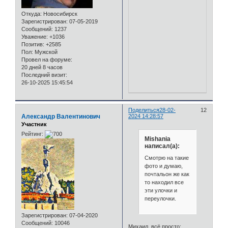
Откуда:
Новосибирск
Зарегистрирован
: 07-05-2019
Сообщений:
1237
Уважение:
+1036
Позитив:
+2585
Пол:
Мужской
Провел на форуме:
20 дней 8 часов
Последний визит:
26-10-2025 15:45:54
Поделиться
28-02-
12
Александр Валентинович
2024 14:28:57
Участник
Рейтинг:
Mishania
написал(а):
Смотрю на такие
фото и думаю,
почтальон же как
то находил все
эти улочки и
переулочки.
Зарегистрирован
: 07-04-2020
Сообщений:
10046
Михаил, всё просто: