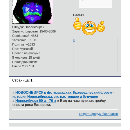
Палыч
Откуда:
Новосибирск
Зарегистрирован
: 15-08-2009
Сообщений:
4333
0
Уважение:
+1511
Позитив:
+1593
Пол:
Мужской
Провел на форуме:
5 месяцев 15 дней
Последний визит:
Вчера 23:27:01
Страница:
1
»
НОВОСИБИРСК в фотозагадках. Краеведческий форум -
история Новосибирска, его настоящее и будущее
»
Новосибирск 60-х - 70-х
»
Вид на частную застройку
оврага реки Ельцовка.
создать форум бесплатно