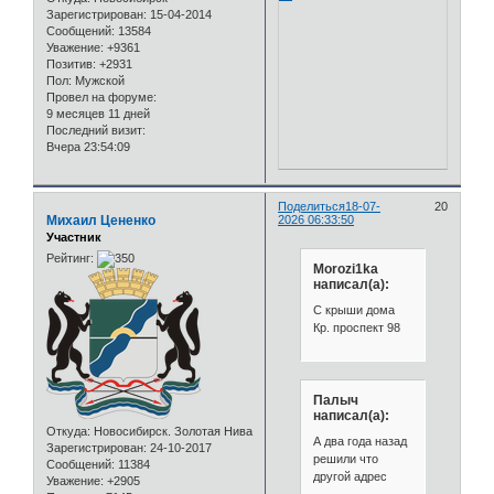
Зарегистрирован
: 15-04-2014
Сообщений:
13584
Уважение:
+9361
Позитив:
+2931
Пол:
Мужской
Провел на форуме:
9 месяцев 11 дней
Последний визит:
Вчера 23:54:09
Поделиться
18-07-
20
Михаил Цененко
2026 06:33:50
Участник
Рейтинг:
Morozi1ka
написал(а):
С крыши дома
Кр. проспект 98
Палыч
написал(а):
Откуда:
Новосибирск. Золотая Нива
А два года назад
Зарегистрирован
: 24-10-2017
решили что
Сообщений:
11384
другой адрес
Уважение:
+2905