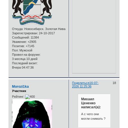
Откуда:
Новосибирск. Золотая Нива
Зарегистрирован
: 24-10-2017
Сообщений:
11384
Уважение:
+2905
Позитив:
+7145
Пол:
Мужской
Провел на форуме:
3 месяца 10 дней
Последний визит:
Вчера 04:47:36
Поделиться
16-07-
18
Morozi1ka
2026 11:25:36
Участник
Рейтинг:
Михаил
Цененко
написал(а):
А с чего они
могли снимать ?