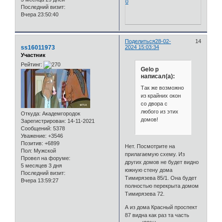
0
Последний визит:
Вчера 23:50:40
Поделиться
28-02-
14
ss16011973
2024 15:03:34
Участник
Рейтинг:
Gelo p
написал(а):
Так же возможно
из крайних окон
со двора с
любого из этих
Откуда:
Академгородок
домов!
Зарегистрирован
: 14-11-2021
Сообщений:
5378
Уважение:
+3546
Позитив:
+6899
Нет. Посмотрите на
Пол:
Мужской
прилагаемую схему. Из
Провел на форуме:
других домов не будет видно
5 месяцев 3 дня
южную стену дома
Последний визит:
Тимирязева 85/1. Она будет
Вчера 13:59:27
полностью перекрыта домом
Тимирязева 72.
А из дома Красный проспект
87 видна как раз та часть