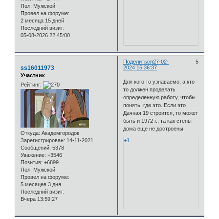
Пол:
Мужской
Провел на форуме:
2 месяца 15 дней
Последний визит:
05-08-2026 22:45:00
Поделиться
27-02-
5
ss16011973
2024 15:36:37
Участник
Для кого то узнаваемо, а кто
Рейтинг:
то должен проделать
определенную работу, чтобы
понять, где это. Если это
Дачная 19 строится, то может
быть и 1972 г., та как стены
дома еще не достроены.
Откуда:
Академгородок
Зарегистрирован
: 14-11-2021
+1
Сообщений:
5378
Уважение:
+3546
Позитив:
+6899
Пол:
Мужской
Провел на форуме:
5 месяцев 3 дня
Последний визит:
Вчера 13:59:27