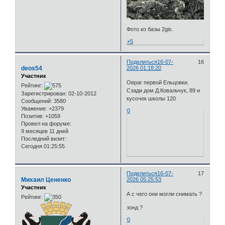
Фото из базы 2gis.
+5
Поделиться
16-07-
16
deos54
2026 01:18:20
Участник
Овраг первой Ельцовки.
Рейтинг:
Сзади дом Д.Ковальчук, 89 и
Зарегистрирован
: 02-10-2012
кусочек школы 120
Сообщений:
3580
Уважение:
+2379
0
Позитив:
+1059
Провел на форуме:
9 месяцев 11 дней
Последний визит:
Сегодня 01:25:55
Поделиться
16-07-
17
Михаил Цененко
2026 05:25:53
Участник
А с чего они могли снимать ?
Рейтинг:
зонд ?
0