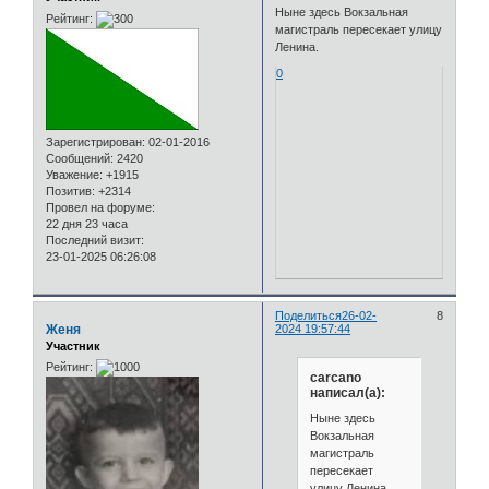
Ныне здесь Вокзальная
Рейтинг:
магистраль пересекает улицу
Ленина.
0
Зарегистрирован
: 02-01-2016
Сообщений:
2420
Уважение:
+1915
Позитив:
+2314
Провел на форуме:
22 дня 23 часа
Последний визит:
23-01-2025 06:26:08
Поделиться
26-02-
8
Женя
2024 19:57:44
Участник
Рейтинг:
carcano
написал(а):
Ныне здесь
Вокзальная
магистраль
пересекает
улицу Ленина.