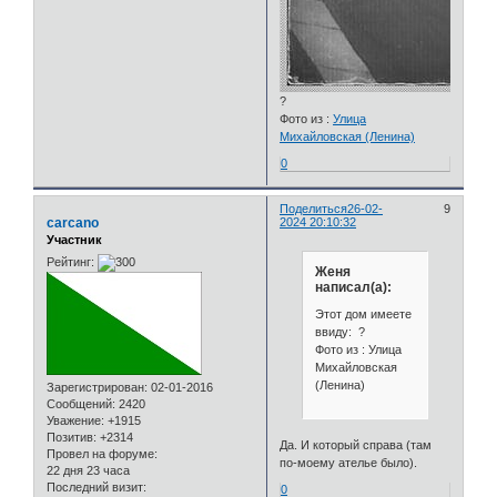
?
Фото из :
Улица
Михайловская (Ленина)
0
Поделиться
26-02-
9
carcano
2024 20:10:32
Участник
Рейтинг:
Женя
написал(а):
Этот дом имеете
ввиду: ?
Фото из : Улица
Михайловская
(Ленина)
Зарегистрирован
: 02-01-2016
Сообщений:
2420
Уважение:
+1915
Позитив:
+2314
Да. И который справа (там
Провел на форуме:
по-моему ателье было).
22 дня 23 часа
Последний визит:
0