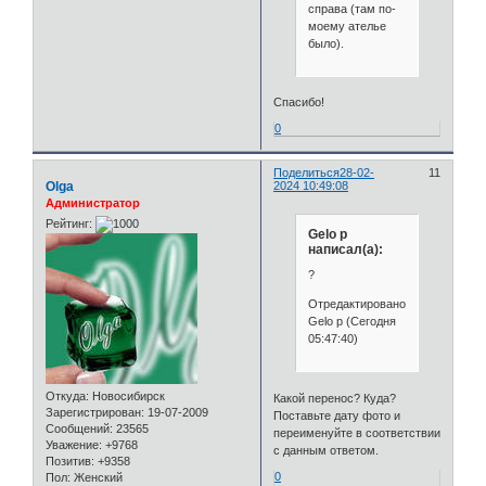
справа (там по-
моему ателье
было).
Спасибо!
0
Поделиться
28-02-
11
Olga
2024 10:49:08
Администратор
Рейтинг:
Gelo p
написал(а):
?
Отредактировано
Gelo p (Сегодня
05:47:40)
Откуда:
Новосибирск
Какой перенос? Куда?
Зарегистрирован
: 19-07-2009
Поставьте дату фото и
Сообщений:
23565
переименуйте в соответствии
Уважение:
+9768
с данным ответом.
Позитив:
+9358
0
Пол:
Женский