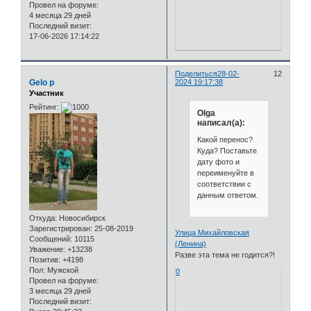
Провел на форуме:
4 месяца 29 дней
Последний визит:
17-06-2026 17:14:22
Поделиться
28-02-
12
Gelo p
2024 19:17:38
Участник
Рейтинг:
Olga
написал(а):
Какой перенос?
Куда? Поставьте
дату фото и
переименуйте в
соответствии с
данным ответом.
Откуда:
Новосибирск
Зарегистрирован
: 25-08-2019
Улица Михайловская
Сообщений:
10115
(Ленина)
Уважение:
+13238
Разве эта тема не годится?!
Позитив:
+4198
Пол:
Мужской
0
Провел на форуме:
3 месяца 29 дней
Последний визит: