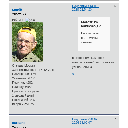
Поделиться
14-03-
6
seg49
2020 01:54:23
Участник
Рейтинг:
Morozi1ka
написал(а):
Вполне может
быть улица
Ленина
В основном "каменная,
многоэтажная" застройка на
Откуда:
Москва
улице Ленина.....
Зарегистрирован
: 15-12-2011
0
Сообщений:
1799
Уважение:
+812
Позитив:
+202
Пол:
Мужской
Провел на форуме:
1 месяц 7 дней
Последний визит:
Вчера 22:51:25
Поделиться
26-02-
7
carcano
2024 18:00:07
Участник