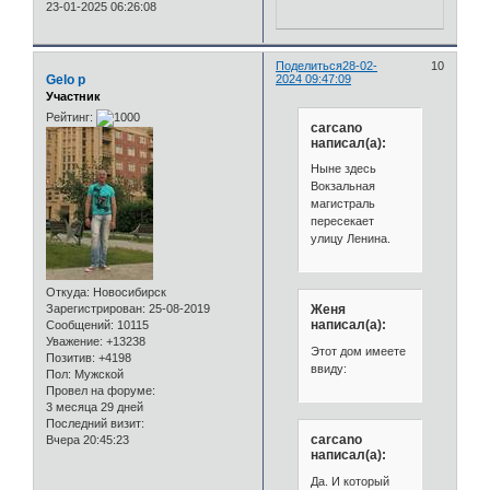
23-01-2025 06:26:08
Поделиться
28-02-
10
Gelo p
2024 09:47:09
Участник
Рейтинг:
carcano
написал(а):
Ныне здесь
Вокзальная
магистраль
пересекает
улицу Ленина.
Откуда:
Новосибирск
Зарегистрирован
: 25-08-2019
Женя
написал(а):
Сообщений:
10115
Уважение:
+13238
Этот дом имеете
Позитив:
+4198
ввиду:
Пол:
Мужской
Провел на форуме:
3 месяца 29 дней
Последний визит:
carcano
Вчера 20:45:23
написал(а):
Да. И который