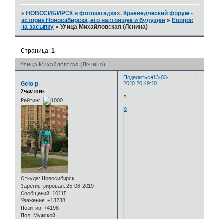
»
НОВОСИБИРСК в фотозагадках. Краеведческий форум -
история Новосибирска, его настоящее и будущее
»
Вопрос
на засыпку
»
Улица Михайловская (Ленина)
Страница:
1
Улица Михайловская (Ленина)
Поделиться
13-03-
1
Gelo p
2020 20:49:10
Участник
?
Рейтинг:
0
Откуда:
Новосибирск
Зарегистрирован
: 25-08-2019
Сообщений:
10115
Уважение:
+13238
Позитив:
+4198
Пол:
Мужской