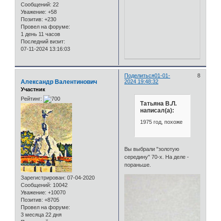
Сообщений:
22
Уважение:
+58
Позитив:
+230
Провел на форуме:
1 день 11 часов
Последний визит:
07-11-2024 13:16:03
Поделиться
01-01-
8
Александр Валентинович
2024 19:48:32
Участник
Рейтинг:
Татьяна В.Л.
написал(а):
1975 год, похоже
Вы выбрали "золотую
середину" 70-х. На деле -
пораньше.
Зарегистрирован
: 07-04-2020
Сообщений:
10042
Уважение:
+10070
Позитив:
+8705
Провел на форуме:
3 месяца 22 дня