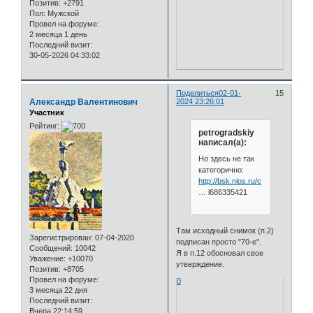
Позитив:
+2791
Пол:
Мужской
Провел на форуме:
2 месяца 1 день
Последний визит:
30-05-2026 04:33:02
Поделиться
02-01-
15
Александр Валентинович
2024 23:26:01
Участник
Рейтинг:
petrogradskiy
написал(а):
Но здесь не так
категорично:
http://bsk.nios.ru/content/novosibi
… l686335421
Там исходный снимок (п.2)
Зарегистрирован
: 07-04-2020
подписан просто "70-е".
Сообщений:
10042
Я в п.12 обосновал свое
Уважение:
+10070
утверждение.
Позитив:
+8705
Провел на форуме:
0
3 месяца 22 дня
Последний визит:
Вчера 22:14:59