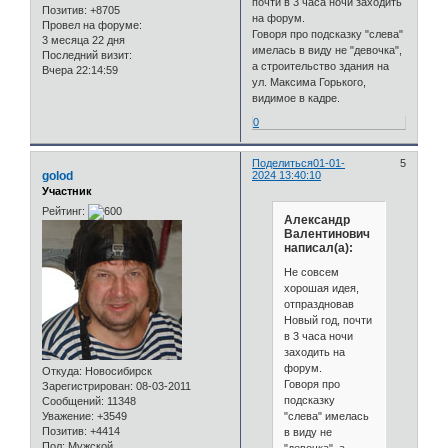
почти в 3 часа ночи заходить
Позитив:
+8705
на форум.
Провел на форуме:
Говоря про подсказку "слева"
3 месяца 22 дня
имелась в виду не "девочка",
Последний визит:
а строительство здания на
Вчера 22:14:59
ул. Максима Горького,
видимое в кадре.
0
Поделиться
01-01-
5
golod
2024 13:40:10
Участник
Рейтинг:
Александр
Валентинович
написал(а):
Не совсем
хорошая идея,
отпраздновав
Новый год, почти
в 3 часа ночи
заходить на
форум.
Откуда:
Новосибирск
Говоря про
Зарегистрирован
: 08-03-2011
подсказку
Сообщений:
11348
"слева" имелась
Уважение:
+3549
Позитив:
+4414
в виду не
Пол:
Мужской
"девочка", а