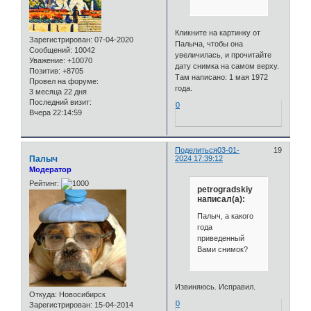
Кликните на картинку от
Зарегистрирован
: 07-04-2020
Палыча, чтобы она
Сообщений:
10042
увеличилась, и прочитайте
Уважение:
+10070
дату снимка на самом верху.
Позитив:
+8705
Там написано: 1 мая 1972
Провел на форуме:
года.
3 месяца 22 дня
Последний визит:
0
Вчера 22:14:59
Поделиться
03-01-
19
Палыч
2024 17:39:12
Модератор
Рейтинг:
petrogradskiy
написал(а):
Палыч, а какого
года
приведенный
Вами снимок?
Извиняюсь. Исправил.
Откуда:
Новосибирск
0
Зарегистрирован
: 15-04-2014