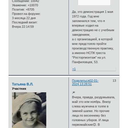
Сообщений:
10042
Уважение:
+10070
Позитив:
+8705
Да, это демонстрация 1 мая
Провел на форуме:
1972 года. Год мне
3 месяца 22 дня
запомнился тем, что я
Последний визит:
впервые ходил на
Вчера 22:14:59
демонстрацию не с учебным
заведением,
а с организацией, в которой
мне предстояло пройти
производственную практику,
а именно НСПК треста
"Росторгмонтаж" на ул.
Панфиловцев, 53.
+1
Поделиться
02-01-
13
Татьяна В.Л.
2024 13:28:51
Участник
🎆
Вчера, правда, раздумывала,
май это или ноябрь. Внизу
слева мужчина в толпе в
зимней шапке. Но прочие
лица по весеннему без
головных уборов. И лица
первомайские😊. В