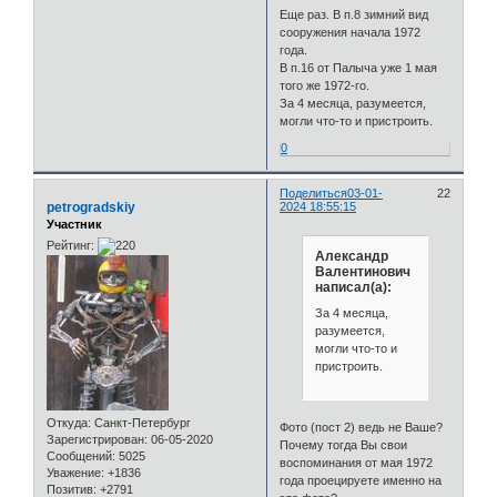
Еще раз. В п.8 зимний вид
сооружения начала 1972
года.
В п.16 от Палыча уже 1 мая
того же 1972-го.
За 4 месяца, разумеется,
могли что-то и пристроить.
0
Поделиться
03-01-
22
petrogradskiy
2024 18:55:15
Участник
Рейтинг:
Александр
Валентинович
написал(а):
За 4 месяца,
разумеется,
могли что-то и
пристроить.
Откуда:
Санкт-Петербург
Фото (пост 2) ведь не Ваше?
Зарегистрирован
: 06-05-2020
Почему тогда Вы свои
Сообщений:
5025
воспоминания от мая 1972
Уважение:
+1836
года проецируете именно на
Позитив:
+2791