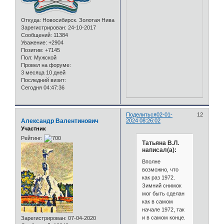
Откуда:
Новосибирск. Золотая Нива
Зарегистрирован
: 24-10-2017
Сообщений:
11384
Уважение:
+2904
Позитив:
+7145
Пол:
Мужской
Провел на форуме:
3 месяца 10 дней
Последний визит:
Сегодня 04:47:36
Поделиться
02-01-
12
Александр Валентинович
2024 08:26:02
Участник
Рейтинг:
Татьяна В.Л.
написал(а):
Вполне
возможно, что
как раз 1972.
Зимний снимок
мог быть сделан
как в самом
начале 1972, так
и в самом конце.
Зарегистрирован
: 07-04-2020