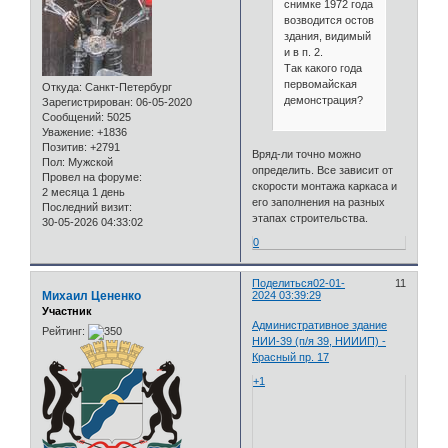
снимке 1972 года
возводится остов
здания, видимый
и в п. 2.
Так какого года
первомайская
Откуда:
Санкт-Петербург
демонстрация?
Зарегистрирован
: 06-05-2020
Сообщений:
5025
Уважение:
+1836
Позитив:
+2791
Вряд-ли точно можно
Пол:
Мужской
определить. Все зависит от
Провел на форуме:
скорости монтажа каркаса и
2 месяца 1 день
его заполнения на разных
Последний визит:
этапах строительства.
30-05-2026 04:33:02
0
Поделиться
02-01-
11
Михаил Цененко
2024 03:39:29
Участник
Административное здание
Рейтинг:
НИИ-39 (п/я 39, НИИИП) -
Красный пр. 17
+1