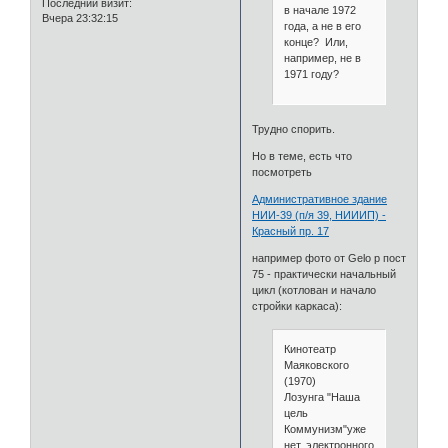
Последний визит:
в начале 1972
Вчера 23:32:15
года, а не в его
конце? Или,
например, не в
1971 году?
Трудно спорить.
Но в теме, есть что
посмотреть
Административное здание
НИИ-39 (п/я 39, НИИИП) -
Красный пр. 17
например фото от Gelo p пост
75 - практически начальный
цикл (котлован и начало
стройки каркаса):
Кинотеатр
Маяковского
(1970)
Лозунга "Наша
цель
Коммунизм"уже
нет, электронного