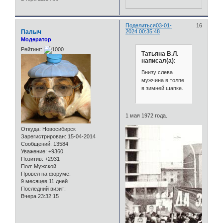
Поделиться
03-01-
16
Палыч
2024 00:35:48
Модератор
Рейтинг:
Татьяна В.Л.
написал(а):
Внизу слева
мужчина в толпе
в зимней шапке.
1 мая 1972 года.
Откуда:
Новосибирск
Зарегистрирован
: 15-04-2014
Сообщений:
13584
Уважение:
+9360
Позитив:
+2931
Пол:
Мужской
Провел на форуме:
9 месяцев 11 дней
Последний визит:
Вчера 23:32:15