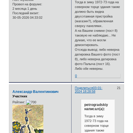
Тогда в зиму 1972-73 года на
Провел на форуме:
северном торце здания также
2 месяца 1 день
должно быть видна
Последний визит:
двухэтажная пристройка
30-05-2026 04:33:02
(магазин?), обрамленная
сверху панелями..
А на Вашем снимке (пост 8)
таковую не наблюдаю... Не
думаю, что ее могли
демонтировать.
Отсюда вывод: либо неверна
датировка Вашего фото (пост
8), либо неверна датировка
фото Палыча (пост 16).
Либо обе неверны.
0
Поделиться
03-01-
21
Александр Валентинович
2024 18:28:58
Участник
Рейтинг:
petrogradskiy
написал(а):
Тогда в зиму
1972-73 года на
северном торце
здания также