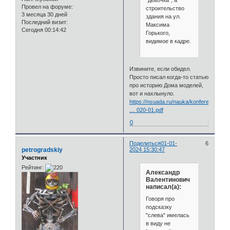
Провел на форуме:
строительство
3 месяца 30 дней
здания на ул.
Последний визит:
Максима
Сегодня 00:14:42
Горького,
видимое в кадре.
Извините, если обидел.
Просто писал когда-то статью
про историю Дома моделей,
вот и нахлынуло.
https://nsuada.ru/nauka/konferentsii/re
… 020-01.pdf
0
Поделиться
01-01-
6
petrogradskiy
2024 15:30:47
Участник
Рейтинг:
Александр
Валентинович
написал(а):
Говоря про
подсказку
"слева" имелась
в виду не