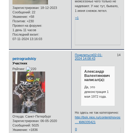
межсезонье чего только не
надевают. У нас тут, бывало,
Зарегистрирован
: 18-12-2023
1 июня снежок летел.
Сообщений:
22
Уважение:
+58
+1
Позитив:
+230
Провел на форуме:
1 день 11 часов
Последний визит:
07-11-2024 13:16:03
Поделиться
02-01-
14
petrogradskiy
2024 14:08:43
Участник
Рейтинг:
Александр
Валентинович
написал(а):
Да, это
демонстрация 1
мая 1972 года.
Но здесь не так категорично:
Откуда:
Санкт-Петербург
http://bsk.nios.ru/content/novosibirski
Зарегистрирован
: 06-05-2020
… l686335421
Сообщений:
5025
0
Уважение:
+1836