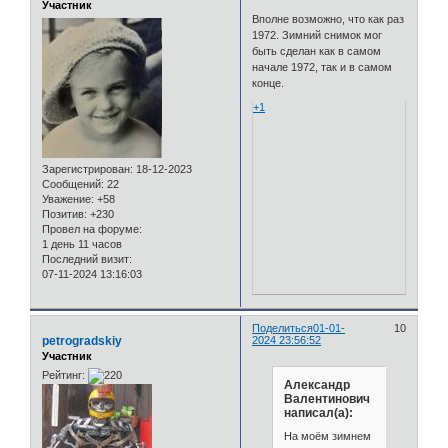
Участник
Вполне возможно, что как раз
1972. Зимний снимок мог
быть сделан как в самом
начале 1972, так и в самом
конце.
+1
Зарегистрирован
: 18-12-2023
Сообщений:
22
Уважение:
+58
Позитив:
+230
Провел на форуме:
1 день 11 часов
Последний визит:
07-11-2024 13:16:03
Поделиться
01-01-
10
petrogradskiy
2024 23:56:52
Участник
Рейтинг:
Александр
Валентинович
написал(а):
На моём зимнем