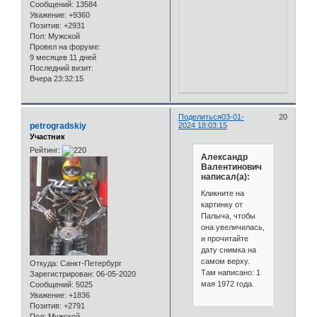
Сообщений:
13584
Уважение:
+9360
Позитив:
+2931
Пол:
Мужской
Провел на форуме:
9 месяцев 11 дней
Последний визит:
Вчера 23:32:15
Поделиться
03-01-
20
petrogradskiy
2024 18:03:15
Участник
Рейтинг:
Александр
Валентинович
написал(а):
Кликните на
картинку от
Палыча, чтобы
она увеличилась,
и прочитайте
дату снимка на
самом верху.
Откуда:
Санкт-Петербург
Там написано: 1
Зарегистрирован
: 06-05-2020
мая 1972 года.
Сообщений:
5025
Уважение:
+1836
Позитив:
+2791
Пол:
Мужской