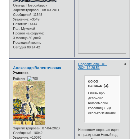
Откуда:
Новосибирск
Зарегистрирован
: 08-03-2011
Сообщений:
11348
Уважение:
+3549
Позитив:
+4414
Пол:
Мужской
Провел на форуме:
3 месяца 30 дней
Последний визит:
Сегодня 00:14:42
Поделиться
01-01-
4
Александр Валентинович
2024 12:26:51
Участник
Рейтинг:
golod
написал(а):
Опять про
девочек?
Комсомолки,
красавицы. Да
сколько ж можно!
Зарегистрирован
: 07-04-2020
Не совсем хорошая идея,
Сообщений:
10042
отпраздновав Новый год,
Уважение:
+10070