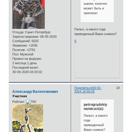
шапки, конечно
может быть и
оригинал
Палыч, а какого года
Откуда:
Санкт-Петербург
приведенный Вами снимок?
Зарегистрирован
: 06-05-2020
0
Сообщений:
5025
Уважение:
+1836
Позитив:
+2791
Пол:
Мужской
Провел на форуме:
2 месяца 1 день
Последний визит:
30-05-2026 04:33:02
Поделиться
03-01-
18
Александр Валентинович
2024 16:59:25
Участник
Рейтинг:
petrogradskiy
написал(а):
Палыч, а какого
года
приведенный
Вами снимок?