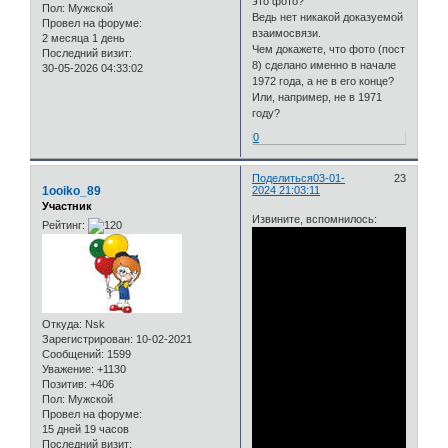
это фото?
Пол:
Мужской
Ведь нет никакой доказуемой
Провел на форуме:
взаимосвязи.
2 месяца 1 день
Чем докажете, что фото (пост
Последний визит:
8) сделано именно в начале
30-05-2026 04:33:02
1972 года, а не в его конце?
Или, например, не в 1971
году?
0
Поделиться
03-01-
23
1ooiko_89
2024 21:03:11
Участник
Извините, вспомнилось:
Рейтинг:
Откуда:
Nsk
Зарегистрирован
: 10-02-2021
Сообщений:
1599
Уважение:
+1130
Позитив:
+406
Пол:
Мужской
Провел на форуме:
15 дней 19 часов
Последний визит: