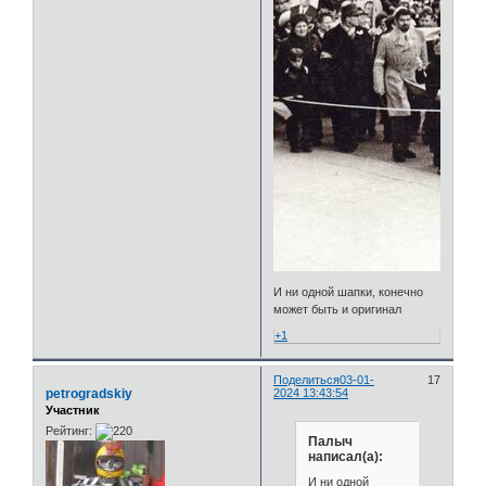
И ни одной шапки, конечно
может быть и оригинал
+1
Поделиться
03-01-
17
petrogradskiy
2024 13:43:54
Участник
Рейтинг:
Палыч
написал(а):
И ни одной