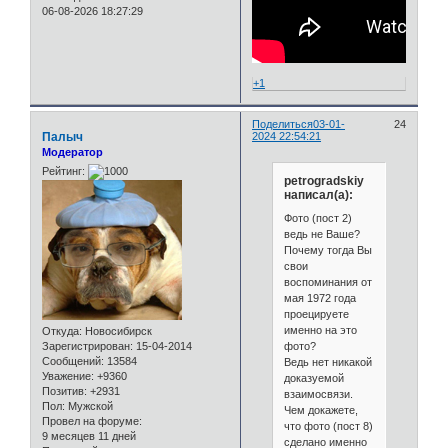
06-08-2026 18:27:29
+1
Поделиться
03-01-
24
Палыч
2024 22:54:21
Модератор
Рейтинг:
petrogradskiy
написал(а):
Фото (пост 2)
ведь не Ваше?
Почему тогда Вы
свои
воспоминания от
мая 1972 года
проецируете
именно на это
Откуда:
Новосибирск
фото?
Зарегистрирован
: 15-04-2014
Сообщений:
13584
Ведь нет никакой
Уважение:
+9360
доказуемой
Позитив:
+2931
взаимосвязи.
Пол:
Мужской
Чем докажете,
Провел на форуме:
что фото (пост 8)
9 месяцев 11 дней
сделано именно