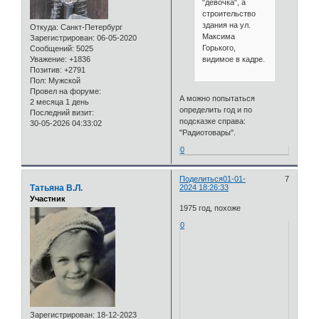
"девочка", а
строительство
здания на ул.
Откуда:
Санкт-Петербург
Максима
Зарегистрирован
: 06-05-2020
Горького,
Сообщений:
5025
видимое в кадре.
Уважение:
+1836
Позитив:
+2791
Пол:
Мужской
Провел на форуме:
А можно попытаться
2 месяца 1 день
определить год и по
Последний визит:
подсказке справа:
30-05-2026 04:33:02
"Радиотовары".
0
Поделиться
01-01-
7
Татьяна В.Л.
2024 18:26:33
Участник
1975 год, похоже
0
Зарегистрирован
: 18-12-2023