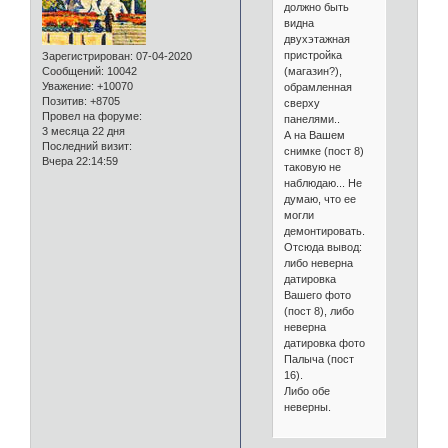
должно быть
видна
двухэтажная
пристройка
Зарегистрирован
: 07-04-2020
(магазин?),
Сообщений:
10042
Уважение:
+10070
обрамленная
Позитив:
+8705
сверху
Провел на форуме:
панелями..
3 месяца 22 дня
А на Вашем
Последний визит:
снимке (пост 8)
Вчера 22:14:59
таковую не
наблюдаю... Не
думаю, что ее
могли
демонтировать.
Отсюда вывод:
либо неверна
датировка
Вашего фото
(пост 8), либо
неверна
датировка фото
Палыча (пост
16).
Либо обе
неверны.