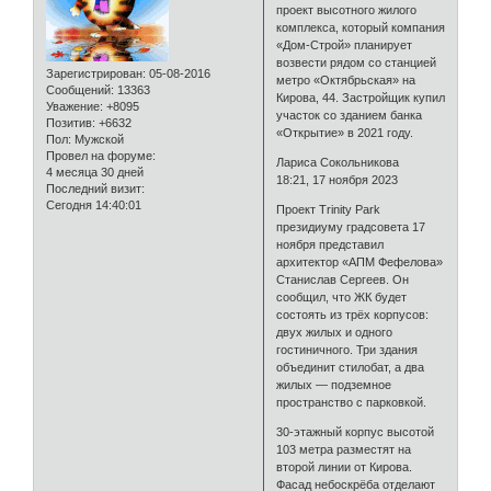
проект высотного жилого
комплекса, который компания
«Дом-Строй» планирует
возвести рядом со станцией
Зарегистрирован
: 05-08-2016
метро «Октябрьская» на
Сообщений:
13363
Кирова, 44. Застройщик купил
Уважение:
+8095
участок со зданием банка
Позитив:
+6632
«Открытие» в 2021 году.
Пол:
Мужской
Провел на форуме:
Лариса Сокольникова
4 месяца 30 дней
18:21, 17 ноября 2023
Последний визит:
Сегодня 14:40:01
Проект Trinity Park
президиуму градсовета 17
ноября представил
архитектор «АПМ Фефелова»
Станислав Сергеев. Он
сообщил, что ЖК будет
состоять из трёх корпусов:
двух жилых и одного
гостиничного. Три здания
объединит стилобат, а два
жилых — подземное
пространство с парковкой.
30-этажный корпус высотой
103 метра разместят на
второй линии от Кирова.
Фасад небоскрёба отделают