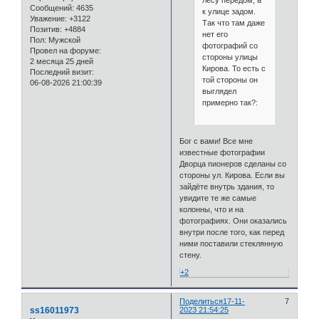
Сообщений:
4635
к улице задом.
Уважение:
+3122
Так что там даже
Позитив:
+4884
нет его
Пол:
Мужской
фотографий со
Провел на форуме:
стороны улицы
2 месяца 25 дней
Кирова. То есть с
Последний визит:
той стороны он
06-08-2026 21:00:39
выглядел
примерно так?:
Бог с вами! Все мне
известные фотографии
Дворца пионеров сделаны со
стороны ул. Кирова. Если вы
зайдёте внутрь здания, то
увидите те же самые
колонны, что и на
фотографиях. Они оказались
внутри после того, как перед
ними поставили стеклянную
стену.
+2
Поделиться
17-11-
7
ss16011973
2023 21:54:25