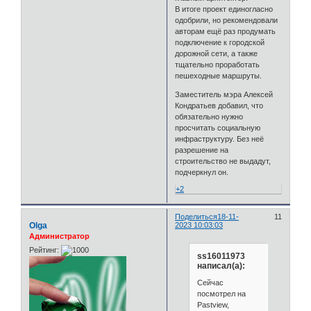
В итоге проект единогласно
одобрили, но рекомендовали
авторам ещё раз продумать
подключение к городской
дорожной сети, а также
тщательно проработать
пешеходные маршруты.
Заместитель мэра Алексей
Кондратьев добавил, что
обязательно нужно
просчитать социальную
инфраструктуру. Без неё
разрешение на
строительство не выдадут,
подчеркнул он.
+2
Поделиться
18-11-
11
Olga
2023 10:03:03
Администратор
Рейтинг:
ss16011973
написал(а):
Сейчас
посмотрел на
Pastview,