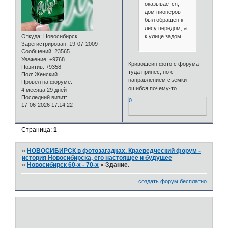
оказывается,
дом пионеров
был обращен к
лесу передом, а
к улице задом.
Откуда:
Новосибирск
Зарегистрирован
: 19-07-2009
Сообщений:
23565
Уважение:
+9768
Кривошеин фото с форума
Позитив:
+9358
туда принёс, но с
Пол:
Женский
направлением съёмки
Провел на форуме:
ошибся почему-то.
4 месяца 29 дней
Последний визит:
0
17-06-2026 17:14:22
Страница:
1
»
НОВОСИБИРСК в фотозагадках. Краеведческий форум -
история Новосибирска, его настоящее и будущее
»
Новосибирск 60-х - 70-х
»
Здание.
создать форум бесплатно