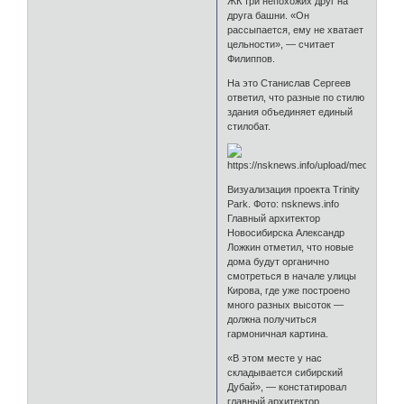
ЖК три непохожих друг на
друга башни. «Он
рассыпается, ему не хватает
цельности», — считает
Филиппов.
На это Станислав Сергеев
ответил, что разные по стилю
здания объединяет единый
стилобат.
Визуализация проекта Trinity
Park. Фото: nsknews.info
Главный архитектор
Новосибирска Александр
Ложкин отметил, что новые
дома будут органично
смотреться в начале улицы
Кирова, где уже построено
много разных высоток —
должна получиться
гармоничная картина.
«В этом месте у нас
складывается сибирский
Дубай», — констатировал
главный архитектор.