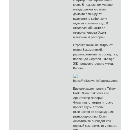
мест. В подземном уровне
между двумя жилыми
домами планируют
разместить кафе, зону
отдыха и зимний сад. В
стилобатной части со
стороны Кирова будут
магазины и ресторан.
Стройка никак не затронет
сквер Закаменский,
расположенный по соседству,
пообещал Сергеев. Въезд в
ЖК предусмотрели с улицы
Кирова.
Визуализация проекта Trinity
Park. Фото: nsknews.info
Архитектор Валерий
Филиппов отметил, что этот
проект «Дом-Строя»
отличается от предыдущих
разнородностью. Если
«Флотилия» выглядит как
единый комплекс, то у нового