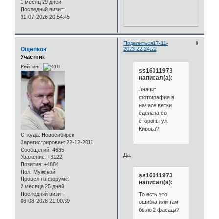
1 месяц 29 дней
Последний визит:
31-07-2026 20:54:45
Поделиться
17-11-
9
Ощепков
2023 22:24:22
Участник
Рейтинг:
ss16011973
написал(а):
Значит
фотография в
начале ветки
сделана со
стороны ул.
Кирова?
Откуда:
Новосибирск
Зарегистрирован
: 22-12-2011
Сообщений:
4635
Да.
Уважение:
+3122
Позитив:
+4884
Пол:
Мужской
ss16011973
Провел на форуме:
написал(а):
2 месяца 25 дней
Последний визит:
То есть это
06-08-2026 21:00:39
ошибка или там
было 2 фасада?