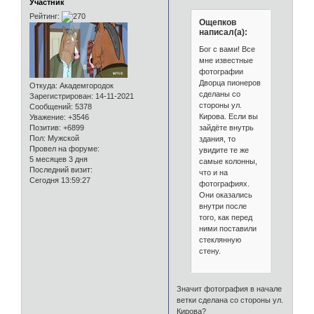
Участник
Рейтинг:
Ощепков
написал(а):
Бог с вами! Все
мне известные
фотографии
Дворца пионеров
Откуда:
Академгородок
сделаны со
Зарегистрирован
: 14-11-2021
стороны ул.
Сообщений:
5378
Кирова. Если вы
Уважение:
+3546
зайдёте внутрь
Позитив:
+6899
Пол:
Мужской
здания, то
Провел на форуме:
увидите те же
5 месяцев 3 дня
самые колонны,
Последний визит:
что и на
Сегодня 13:59:27
фотографиях.
Они оказались
внутри после
того, как перед
ними поставили
стеклянную
стену.
Значит фотография в начале
ветки сделана со стороны ул.
Кирова?