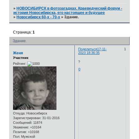
»
НОВОСИБИРСК в фотозагадках. Краеведческий форум -
история Новосибирска, его настоящее и будущее
»
Новосибирск 60-х - 70-х
»
Здание.
Страница:
1
Здание.
Поделиться
17-11-
1
Женя
2023 18:36:35
Участник
?
Рейтинг:
0
Откуда:
Новосибирск
Зарегистрирован
: 31-01-2016
Сообщений:
11874
Уважение:
+10164
Позитив:
+10168
Пол:
Мужской