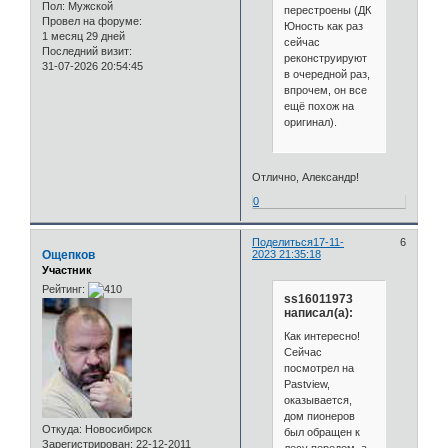
Пол:
Мужской
перестроены (ДК
Провел на форуме:
Юность как раз
1 месяц 29 дней
сейчас
Последний визит:
реконструируют
31-07-2026 20:54:45
в очередной раз,
впрочем, он все
ещё похож на
оригинал).
Отлично, Александр!
0
Поделиться
17-11-
6
Ощепков
2023 21:35:18
Участник
Рейтинг:
ss16011973
написал(а):
Как интересно!
Сейчас
посмотрел на
Pastview,
оказывается,
дом пионеров
Откуда:
Новосибирск
был обращен к
Зарегистрирован
: 22-12-2011
лесу передом, а