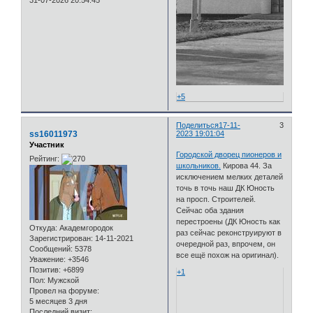
31-07-2026 20:54:45
+5
Поделиться
17-11-
3
ss16011973
2023 19:01:04
Участник
Городской дворец пионеров и
Рейтинг:
школьников.
Кирова 44. За
исключением мелких деталей
точь в точь наш ДК Юность
на просп. Строителей.
Сейчас оба здания
перестроены (ДК Юность как
Откуда:
Академгородок
раз сейчас реконструируют в
Зарегистрирован
: 14-11-2021
очередной раз, впрочем, он
Сообщений:
5378
все ещё похож на оригинал).
Уважение:
+3546
Позитив:
+6899
+1
Пол:
Мужской
Провел на форуме:
5 месяцев 3 дня
Последний визит: