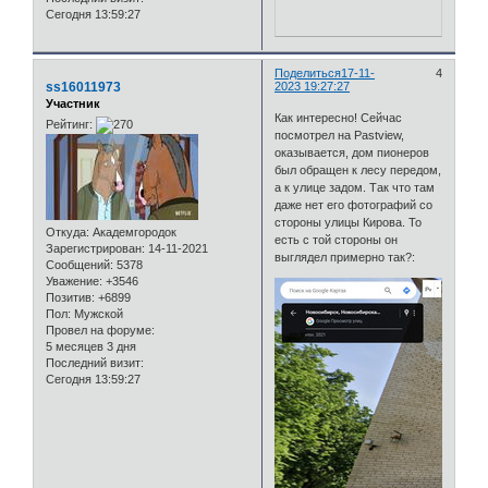
Сегодня 13:59:27
Поделиться
17-11-
4
ss16011973
2023 19:27:27
Участник
Как интересно! Сейчас
Рейтинг:
посмотрел на Pastview,
оказывается, дом пионеров
был обращен к лесу передом,
а к улице задом. Так что там
даже нет его фотографий со
стороны улицы Кирова. То
Откуда:
Академгородок
есть с той стороны он
Зарегистрирован
: 14-11-2021
выглядел примерно так?:
Сообщений:
5378
Уважение:
+3546
Позитив:
+6899
Пол:
Мужской
Провел на форуме:
5 месяцев 3 дня
Последний визит:
Сегодня 13:59:27