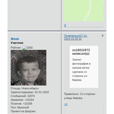
0
Поделиться
17-11-
8
Женя
2023 22:20:31
Участник
Рейтинг:
ss16011973
написал(а):
Значит
фотография в
начале ветки
сделана со
стороны ул.
Кирова
Откуда:
Новосибирск
Зарегистрирован
: 31-01-2016
Правильно. Со стороны
Сообщений:
11874
улицы Кирова.
Уважение:
+10164
Позитив:
+10168
+1
Пол:
Мужской
Провел на форуме: