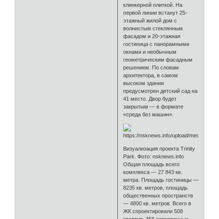
клинкерной плиткой. На
первой линии встанут 25-
этажный жилой дом с
волнистым стеклянным
фасадом и 20-этажная
гостиница с панорамными
окнами и необычным
геометрическим фасадным
решением. По словам
архитектора, в самом
высоком здании
предусмотрен детский сад на
41 место. Двор будет
закрытым — в формате
«среда без машин».
Визуализация проекта Trinity
Park. Фото: nsknews.info
Общая площадь всего
комплекса — 27 843 кв.
метра. Площадь гостиницы —
8235 кв. метров, площадь
общественных пространств
— 4800 кв. метров. Всего в
ЖК спроектировали 508
квартир, 356 парковочных