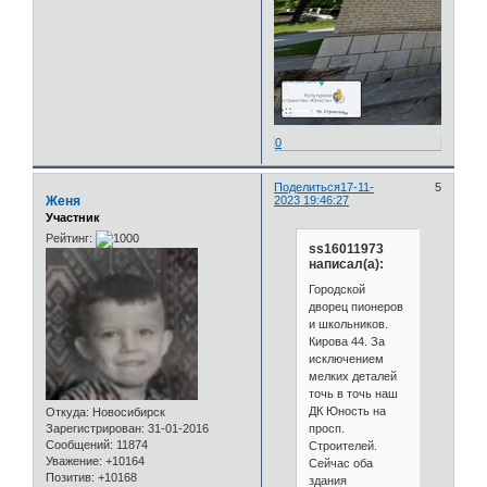
0
Поделиться
17-11-
5
Женя
2023 19:46:27
Участник
Рейтинг:
ss16011973
написал(а):
Городской
дворец пионеров
и школьников.
Кирова 44. За
исключением
мелких деталей
точь в точь наш
ДК Юность на
Откуда:
Новосибирск
просп.
Зарегистрирован
: 31-01-2016
Сообщений:
11874
Строителей.
Уважение:
+10164
Сейчас оба
Позитив:
+10168
здания