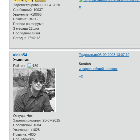
Зарегистрирован
: 07-04-2020
0
Сообщений:
10037
Уважение:
+10065
Позитив:
+8705
Провел на форуме:
3 месяца 22 дня
Последний визит:
Сегодня 17:42:48
aleks54
Поделиться
03-09-2023 13:07:19
Участник
Semich
Рейтинг:
интереснейший человек
+2
Откуда:
Нск
Зарегистрирован
: 25-07-2015
Сообщений:
1684
Уважение:
+1028
Позитив:
+830
Пол:
Мужской