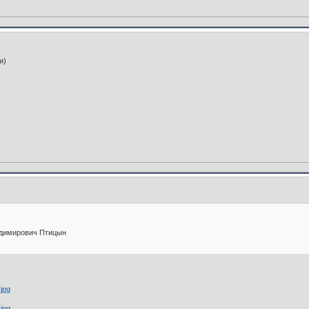
и)
адимирович Птицын