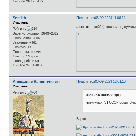
17-06-2026 17:14:22
Semich
Поделиться
03-09-2023 11:06:14
Участник
а кто это такой? (в полном недоумени
Рейтинг:
Зарегистрирован
: 26-09-2012
0
Сообщений:
2006
Уважение:
+362
Позитив:
+31
Провел на форуме:
1 месяц 19 дней
Последний визит:
15-01-2024 01:48:08
Александр Валентинович
Поделиться
03-09-2023 12:01:10
Участник
Рейтинг:
aleks54 написал(а):
член-корр. АН СССР Борис Вл
Верно.