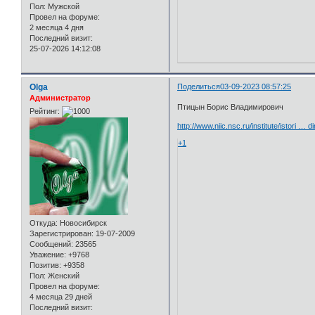
Пол:
Мужской
Провел на форуме:
2 месяца 4 дня
Последний визит:
25-07-2026 14:12:08
Olga
Поделиться
03-09-2023 08:57:25
Администратор
Птицын Борис Владимирович
Рейтинг:
http://www.niic.nsc.ru/institute/istori … d
+1
Откуда:
Новосибирск
Зарегистрирован
: 19-07-2009
Сообщений:
23565
Уважение:
+9768
Позитив:
+9358
Пол:
Женский
Провел на форуме:
4 месяца 29 дней
Последний визит: