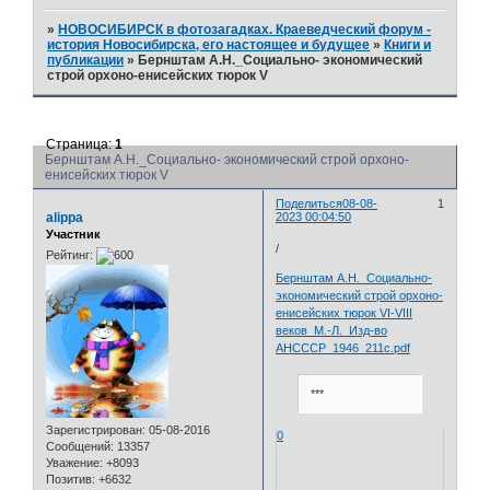
»
НОВОСИБИРСК в фотозагадках. Краеведческий форум -
история Новосибирска, его настоящее и будущее
»
Книги и
публикации
»
Бернштам А.Н._Социально- экономический
строй орхоно-енисейских тюрок V
Страница:
1
Бернштам А.Н._Социально- экономический строй орхоно-
енисейских тюрок V
Поделиться
08-08-
1
alippa
2023 00:04:50
Участник
/
Рейтинг:
Бернштам А.Н._Социально-
экономический строй орхоно-
енисейских тюрок VI-VIII
веков_М.-Л._Изд-во
АНСССР_1946_211с.pdf
***
Зарегистрирован
: 05-08-2016
0
Сообщений:
13357
Уважение:
+8093
Позитив:
+6632