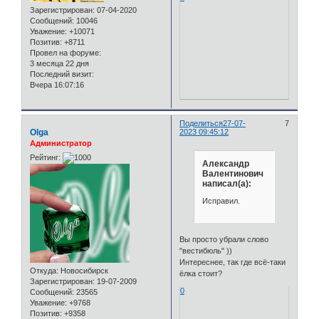
Зарегистрирован
: 07-04-2020
Сообщений:
10046
Уважение:
+10071
Позитив:
+8711
Провел на форуме:
3 месяца 22 дня
Последний визит:
Вчера 16:07:16
Поделиться
27-07-
7
Olga
2023 09:45:12
Администратор
Рейтинг:
Александр
Валентинович
написал(а):
Исправил.
Вы просто убрали слово
"вестибюль" ))
Интереснее, так где всё-таки
Откуда:
Новосибирск
ёлка стоит?
Зарегистрирован
: 19-07-2009
0
Сообщений:
23565
Уважение:
+9768
Позитив:
+9358