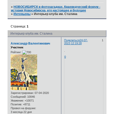
»
НОВОСИБИРСК в фотозагадках. Краеведческий форум -
история Новосибирска, его настоящее и будущее
»
Интерьеры
»
Интерьер клуба им. Сталина
Страница:
1
Интерьер клуба им. Сталина
Поделиться
24-07-
1
Александр Валентинович
2023 12:19:28
Участник
.
Рейтинг:
0
Зарегистрирован
: 07-04-2020
Сообщений:
10046
Уважение:
+10071
Позитив:
+8711
Провел на форуме:
3 месяца 22 дня