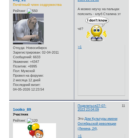
evg_e1
Почётный член содружества
А можно неучу на пальцах
Рейтинг:
пояснить - клуб Сталина эт
чё?
+1
Откуда:
Новосибирск
Зарегистрирован
: 02-04-2011
Сообщений:
6633
Уважение:
+4347
Позитив:
+6995
Пол:
Мужской
Провел на форуме:
2 месяца 12 дней
Последний визит:
04-05-2026 12:23:54
Поделиться
27-07-
11
1ooiko_89
2023 23:04:09
Участник
Это
Дом Культуры имени
Рейтинг:
Октябрьской революции
(Ленина, 24)
.
+1