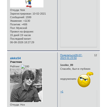
Откуда:
Nsk
Зарегистрирован
: 10-02-2021
Сообщений:
1599
Уважение:
+1130
Позитив:
+406
Пол:
Мужской
Провел на форуме:
15 дней 19 часов
Последний визит:
06-08-2026 18:27:29
Поделиться
28-07-
12
aleks54
2023 01:23:50
Участник
1ooiko_89
Рейтинг:
Спасибо, был в глубоких
недоумениях
+1
Откуда:
Нск