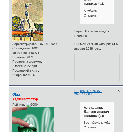
написал(а):
Клуба им. т.
Сталина
Верно. Интерьер клуба
Сталина.
Зарегистрирован
: 07-04-2020
Снимок из "Сов.Сибири" от 5
Сообщений:
10046
января 1949 года.
Уважение:
+10071
0
Позитив:
+8711
Провел на форуме:
3 месяца 22 дня
Последний визит:
Вчера 16:07:16
Поделиться
26-07-
5
Olga
2023 11:08:18
Администратор
Рейтинг:
Александр
Валентинович
написал(а):
Вестибюль клуба
Сталина.