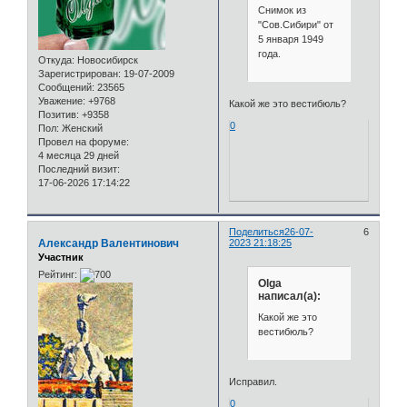
Снимок из
"Сов.Сибири" от
5 января 1949
года.
Откуда:
Новосибирск
Зарегистрирован
: 19-07-2009
Сообщений:
23565
Уважение:
+9768
Какой же это вестибюль?
Позитив:
+9358
0
Пол:
Женский
Провел на форуме:
4 месяца 29 дней
Последний визит:
17-06-2026 17:14:22
Поделиться
26-07-
6
Александр Валентинович
2023 21:18:25
Участник
Рейтинг:
Olga
написал(а):
Какой же это
вестибюль?
Исправил.
0