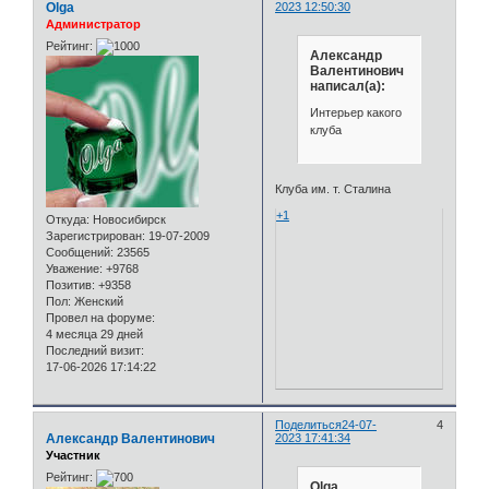
Olga
2023 12:50:30
Администратор
Рейтинг:
Александр
Валентинович
написал(а):
Интерьер какого
клуба
Клуба им. т. Сталина
+1
Откуда:
Новосибирск
Зарегистрирован
: 19-07-2009
Сообщений:
23565
Уважение:
+9768
Позитив:
+9358
Пол:
Женский
Провел на форуме:
4 месяца 29 дней
Последний визит:
17-06-2026 17:14:22
Поделиться
24-07-
4
Александр Валентинович
2023 17:41:34
Участник
Рейтинг:
Olga