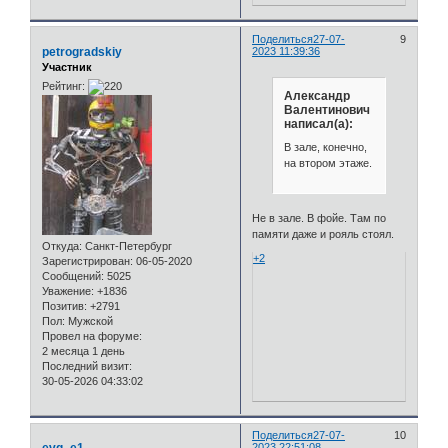
Поделиться
27-07-
9
petrogradskiy
2023 11:39:36
Участник
Рейтинг:
Александр
Валентинович
написал(а):
В зале, конечно,
на втором этаже.
Не в зале. В фойе. Там по
памяти даже и рояль стоял.
Откуда:
Санкт-Петербург
+2
Зарегистрирован
: 06-05-2020
Сообщений:
5025
Уважение:
+1836
Позитив:
+2791
Пол:
Мужской
Провел на форуме:
2 месяца 1 день
Последний визит:
30-05-2026 04:33:02
Поделиться
27-07-
10
2023 22:51:08