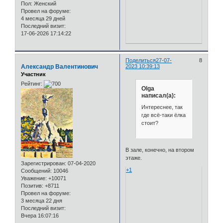
Пол:
Женский
Провел на форуме:
4 месяца 29 дней
Последний визит:
17-06-2026 17:14:22
Поделиться
27-07-
8
Александр Валентинович
2023 10:39:13
Участник
Рейтинг:
Olga
написал(а):
Интереснее, так
где всё-таки ёлка
стоит?
В зале, конечно, на втором
этаже.
Зарегистрирован
: 07-04-2020
+1
Сообщений:
10046
Уважение:
+10071
Позитив:
+8711
Провел на форуме:
3 месяца 22 дня
Последний визит:
Вчера 16:07:16