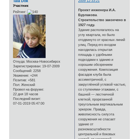
Tala Dok
2009 12:33:21
Участник
Проект инженера И.А.
Рейтинг:
Бурлакова
.
Строительство закончено в
1927 году.
Здание располагалось на
углу квартала, но было
отодвинуто от красных линий
улиц. Перед его входом
находилась открытая
площадь с удобными
подходами к зданию и
Откуда:
Москва-Новосибирск
хорошим обозрением
Зарегистрирован
: 19-07-2009
сооружения. Композиция
Сообщений:
2258
фасадов клуба была
Уважение:
+244
ассиметричной, с
Позитив:
+581
закруглённой угловой частью,
Пол:
Женский
Провел на форуме:
со ступенями-этажами, с
22 дня 18 часов
башней — лестничной
Последний визит:
клеткой, прорезанной
07-01-2019 05:47:00
треугольным вертикальным
эркером. Правда,
живописность силуэта
сооружения не спасает
здание от
разномасштабности
центральной и боковых
частей, от некоторой