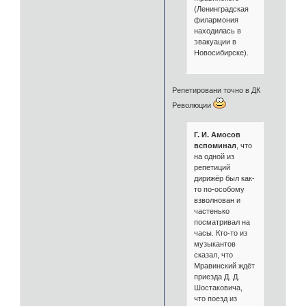
(Ленинградская
филармония
находилась в
эвакуации в
Новосибирске).
Репетировани точно в ДК
Революции
Г. И. Амосов
вспоминал
, что
на одной из
репетиций
дирижёр был как-
то по-особому
взволнован и
частенько
посматривал на
часы. Кто-то из
музыкантов
сказал, что
Мравинский ждёт
приезда Д. Д.
Шостаковича,
что поезд из