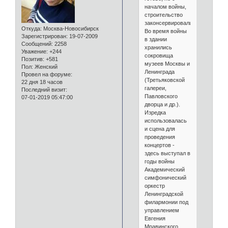
началом войны,
строительство
законсервировали.
Откуда:
Москва-Новосибирск
Во время войны
Зарегистрирован
: 19-07-2009
в здании
Сообщений:
2258
хранились
Уважение:
+244
сокровища
Позитив:
+581
музеев Москвы и
Пол:
Женский
Ленинграда
Провел на форуме:
(Третьяковской
22 дня 18 часов
галереи,
Последний визит:
Павловского
07-01-2019 05:47:00
дворца и др.).
Изредка
использовалась
и сцена для
проведения
концертов -
здесь выступал в
годы войны
Академический
симфонический
оркестр
Ленинградской
филармонии под
управлением
Евгения
Мравинского