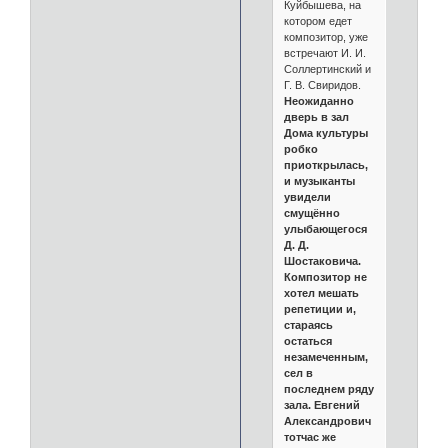
Куйбышева, на
котором едет
композитор, уже
встречают И. И.
Соллертинский и
Г. В. Свиридов.
Неожиданно
дверь в зал
Дома культуры
робко
приоткрылась,
и музыканты
увидели
смущённо
улыбающегося
Д. Д.
Шостаковича.
Композитор не
хотел мешать
репетиции и,
стараясь
остаться
незамеченным,
сел в
последнем ряду
зала. Евгений
Александрович
тотчас же