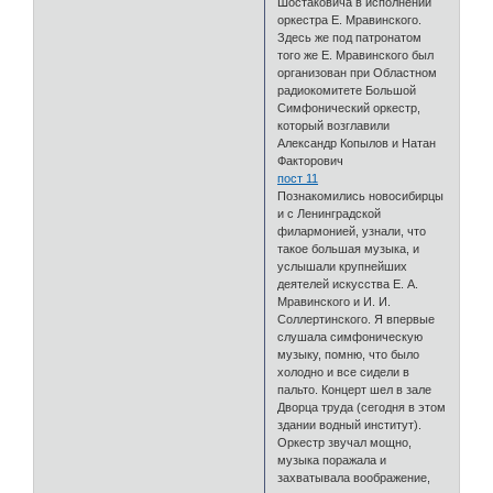
Шостаковича в исполнении
оркестра Е. Мравинского.
Здесь же под патронатом
того же Е. Мравинского был
организован при Областном
радиокомитете Большой
Симфонический оркестр,
который возглавили
Александр Копылов и Натан
Факторович
пост 11
Познакомились новосибирцы
и с Ленинградской
филармонией, узнали, что
такое большая музыка, и
услышали крупнейших
деятелей искусства Е. А.
Мравинского и И. И.
Соллертинского. Я впервые
слушала симфоническую
музыку, помню, что было
холодно и все сидели в
пальто. Концерт шел в зале
Дворца труда (сегодня в этом
здании водный институт).
Оркестр звучал мощно,
музыка поражала и
захватывала воображение,