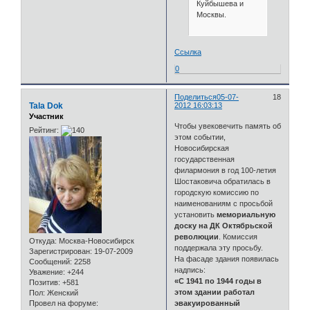
Куйбышева и
Москвы.
Ссылка
0
Поделиться
05-07-
18
Tala Dok
2012 16:03:13
Участник
Чтобы увековечить память об
Рейтинг:
этом событии,
Новосибирская
государственная
филармония в год 100-летия
Шостаковича обратилась в
городскую комиссию по
наименованиям с просьбой
установить
мемориальную
доску на ДК Октябрьской
революции
. Комиссия
Откуда:
Москва-Новосибирск
поддержала эту просьбу.
Зарегистрирован
: 19-07-2009
На фасаде здания появилась
Сообщений:
2258
надпись:
Уважение:
+244
«С 1941 по 1944 годы в
Позитив:
+581
этом здании работал
Пол:
Женский
Провел на форуме:
эвакуированный