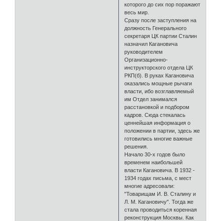
которого до сих пор поражают
весь мир.
Сразу после заступления на
должность Генерального
секретаря ЦК партии Сталин
назначил Кагановича
руководителем
Организационно-
инструкторского отдела ЦК
РКП(б). В руках Кагановича
оказались мощные рычаги
власти, ибо возглавляемый
им Отдел занимался
расстановкой и подбором
кадров. Сюда стекалась
ценнейшая информация о
положении в партии, здесь же
готовились многие важные
решения.
Начало 30-х годов было
временем наибольшей
власти Кагановича. В 1932 -
1934 годах письма, с мест
многие адресовали:
"Товарищам И. В. Сталину и
Л. М. Кагановичу". Тогда же
стала проводиться коренная
реконструкция Москвы. Как