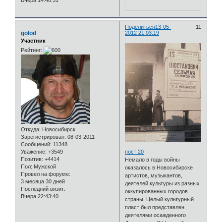
Поделиться
13-05-
11
golod
2012 21:03:19
Участник
Рейтинг:
Откуда:
Новосибирск
Зарегистрирован
: 08-03-2011
Сообщений:
11348
Уважение:
+3549
пост 20
Позитив:
+4414
Немало в годы войны
Пол:
Мужской
оказалось в Новосибирске
Провел на форуме:
артистов, музыкантов,
3 месяца 30 дней
деятелей культуры из разных
Последний визит:
оккупированных городов
Вчера 22:43:40
страны. Целый культурный
пласт был представлен
деятелями осажденного