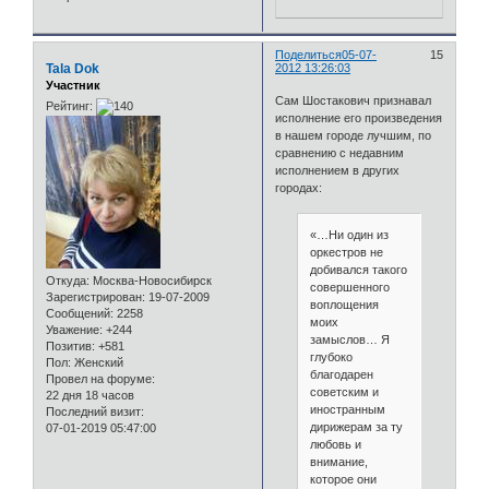
Поделиться
05-07-
15
Tala Dok
2012 13:26:03
Участник
Сам Шостакович признавал
Рейтинг:
исполнение его произведения
в нашем городе лучшим, по
сравнению с недавним
исполнением в других
городах:
«…Ни один из
оркестров не
добивался такого
Откуда:
Москва-Новосибирск
совершенного
Зарегистрирован
: 19-07-2009
воплощения
Сообщений:
2258
моих
Уважение:
+244
замыслов… Я
Позитив:
+581
глубоко
Пол:
Женский
благодарен
Провел на форуме:
советским и
22 дня 18 часов
иностранным
Последний визит:
дирижерам за ту
07-01-2019 05:47:00
любовь и
внимание,
которое они