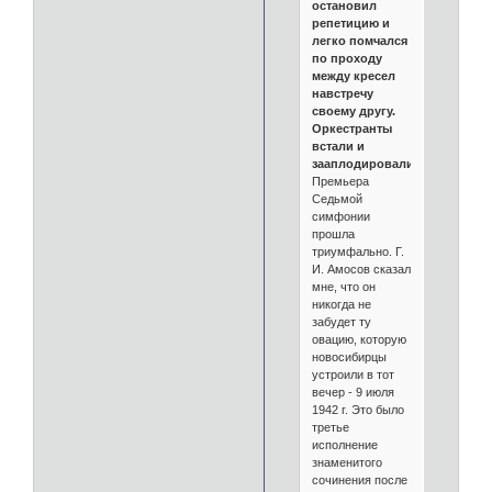
остановил
репетицию и
легко помчался
по проходу
между кресел
навстречу
своему другу.
Оркестранты
встали и
зааплодировали.
Премьера
Седьмой
симфонии
прошла
триумфально. Г.
И. Амосов сказал
мне, что он
никогда не
забудет ту
овацию, которую
новосибирцы
устроили в тот
вечер - 9 июля
1942 г. Это было
третье
исполнение
знаменитого
сочинения после