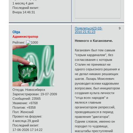
1 месяц 4 дня
Последний визит:
Вчера 14:46:31
Поделиться
23-03-
9
Olga
2010 21:41:23
Администратор
Немного о Кагановиче.
Рейтинг:
Каганович был тем самым
"серым кардиналом", без
согласования с которым
Сталин не принимал ни
одного серьезного решения и
не делал никаких решающих
шагов. Лазарь Моисеевич
руководил всеми кадровыми
вопросами, был инициатором
Откуда:
Новосибирск
создания культа личности
Зарегистрирован
: 19-07-2009
"отца всех народов" и
Сообщений:
23565
являлся главным
Уважение:
+9768
организатором репрессий,
Позитив:
+9358
Пол:
Женский
проводившихся в период
Провел на форуме:
правления "диктатора".
4 месяца 29 дней
Одним словом, именно он
Последний визит:
породил то чудовище,
17-06-2026 17:14:22
масштабы преступлений