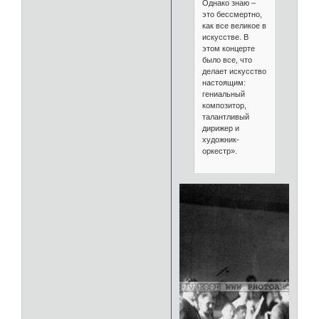
Однако знаю –
это бессмертно,
как все великое в
искусстве. В
этом концерте
было все, что
делает искусство
настоящим:
гениальный
композитор,
талантливый
дирижер и
художник-
оркестр».