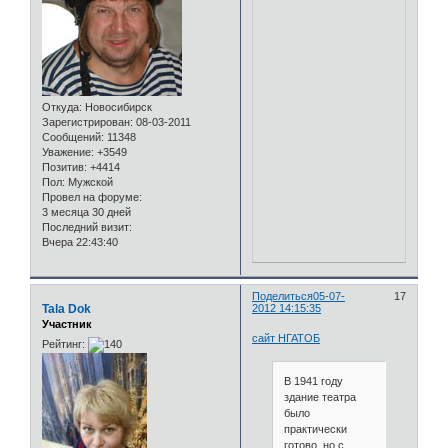
Откуда:
Новосибирск
Зарегистрирован
: 08-03-2011
Сообщений:
11348
Уважение:
+3549
Позитив:
+4414
Пол:
Мужской
Провел на форуме:
3 месяца 30 дней
Последний визит:
Вчера 22:43:40
Поделиться
05-07-
17
Tala Dok
2012 14:15:35
Участник
сайт НГАТОБ
Рейтинг:
В 1941 году
здание театра
было
практически
готово, но с