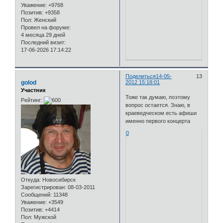
Уважение:
+9768
Позитив:
+9358
Пол:
Женский
Провел на форуме:
4 месяца 29 дней
Последний визит:
17-06-2026 17:14:22
Поделиться
14-05-
13
golod
2012 15:18:01
Участник
Тоже так думаю, поэтому
Рейтинг:
вопрос остается. Знаю, в
краеведческом есть афиши
именно первого концерта
0
Откуда:
Новосибирск
Зарегистрирован
: 08-03-2011
Сообщений:
11348
Уважение:
+3549
Позитив:
+4414
Пол:
Мужской