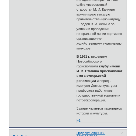
слёте «всесоюзный
староста» М. И. Калинин
вручил краю высшую
правительственную награду
— орден В. И. Ленина за
успехи в проведении
генеральной линии партии по
организационно-
хозяйственному укреплению
колхозов.
В 1961 г.
решением
Новосибирского
горисполкома
клубу имени
И. В. Сталина присваивают
имя Октябрьской
революции
и впредь
именуют Домом культуры
профсоюза работников
государственной торговли и
потребкооперации.
Здание является памятником
истории и культуры.
+1
Поделиться
09-08-
3