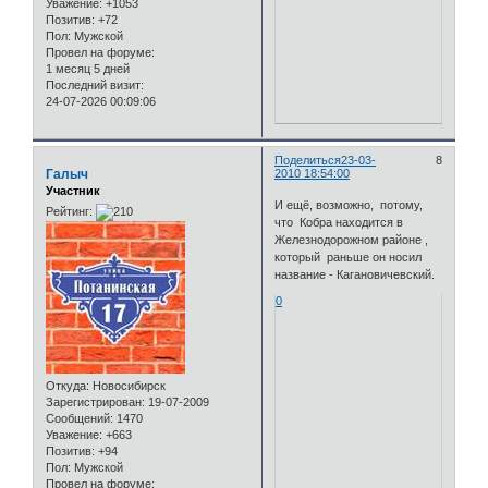
Уважение:
+1053
Позитив:
+72
Пол:
Мужской
Провел на форуме:
1 месяц 5 дней
Последний визит:
24-07-2026 00:09:06
Поделиться
23-03-
8
Галыч
2010 18:54:00
Участник
И ещё, возможно, потому,
Рейтинг:
что Кобра находится в
Железнодорожном районе ,
который раньше он носил
название - Кагановичевский.
0
Откуда:
Новосибирск
Зарегистрирован
: 19-07-2009
Сообщений:
1470
Уважение:
+663
Позитив:
+94
Пол:
Мужской
Провел на форуме: