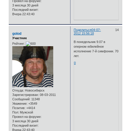
Провел на форуме:
3 месяца 30 дней
Последний визит:
Вчера 22:43:40
Поделиться
04-07-
14
golod
2012 15:56:18
Участник
В понедельник 9.07 в
Рейтинг:
оперном юбилейное
исполнение 7-й симфонии. 70
лет.
0
Откуда:
Новосибирск
Зарегистрирован
: 08-03-2011
Сообщений:
11348
Уважение:
+3549
Позитив:
+4414
Пол:
Мужской
Провел на форуме:
3 месяца 30 дней
Последний визит:
Вчера 22:43:40