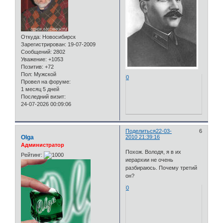
Откуда:
Новосибирск
Зарегистрирован
: 19-07-2009
Сообщений:
2802
Уважение:
+1053
Позитив:
+72
Пол:
Мужской
0
Провел на форуме:
1 месяц 5 дней
Последний визит:
24-07-2026 00:09:06
Поделиться
22-03-
6
Olga
2010 21:39:16
Администратор
Похож. Володя, я в их
Рейтинг:
иерархии не очень
разбираюсь. Почему третий
он?
0