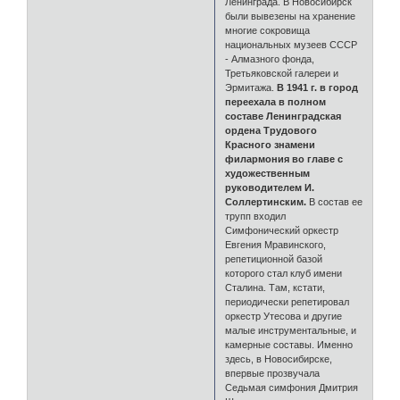
Ленинграда. В Новосибирск
были вывезены на хранение
многие сокровища
национальных музеев СССР
- Алмазного фонда,
Третьяковской галереи и
Эрмитажа.
В 1941 г. в город
переехала в полном
составе Ленинградская
ордена Трудового
Красного знамени
филармония во главе с
художественным
руководителем И.
Соллертинским.
В состав ее
трупп входил
Симфонический оркестр
Евгения Мравинского,
репетиционной базой
которого стал клуб имени
Сталина. Там, кстати,
периодически репетировал
оркестр Утесова и другие
малые инструментальные, и
камерные составы. Именно
здесь, в Новосибирске,
впервые прозвучала
Седьмая симфония Дмитрия