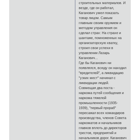
строительных материалов. И
везде, где он работал,
Каганович умел показать
товар лицом. Самым
главным своим оружием и
методом управления он
сделал страх: На страхе и
шантаже, помноженных на
организаторскую хватку,
строил свои успехи в
управлении Лазарь
Каганович...
Где бы Каганович ни
появлялся, всюду он находил
"вредителей", а ликвидацию
"узких мест" начинал с
ликвидации людей.
Совмещая два поста -
наркома путей сообщения и
наркома тяжелой
промышленности (1935-
1939), "первый прораб"
пересажал всех командиров
производства, членов Совета
наркоматов и начальников
главков вплоть до директоров
трестов, предприятий и
начальников дорог. Каганович