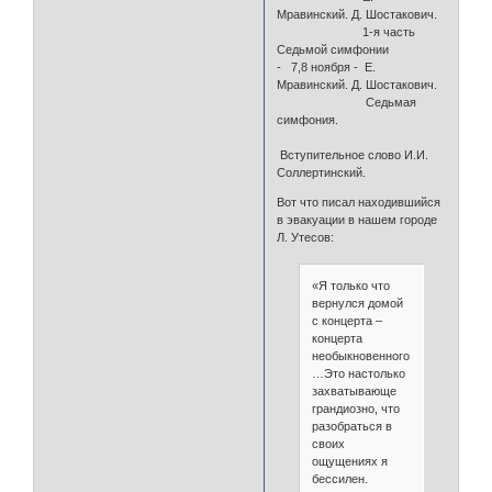
Мравинский. Д. Шостакович.
1-я часть
Седьмой симфонии
- 7,8 ноября - Е.
Мравинский. Д. Шостакович.
Седьмая
симфония.
Вступительное слово И.И.
Соллертинский.
Вот что писал находившийся
в эвакуации в нашем городе
Л. Утесов:
«Я только что
вернулся домой
с концерта –
концерта
необыкновенного.
…Это настолько
захватывающе
грандиозно, что
разобраться в
своих
ощущениях я
бессилен.