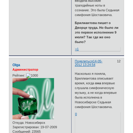
вводила высокие
трагедийные ноты в
сознание. Это была Седьмая
симфония Шостаковича.
Брилиантова пишет о
Дворце труда. Но было ли
это первое исполнение 9
июля? Так где же оно
было?
+1
Поделиться
14-05-
12
Olga
2012 13:24:54
Администратор
Насколько я поняла,
Рейтинг:
Бриллиантова описывает
время, когда
она
впервые
слушала симфоническую
музыку, а не когда впервые
была исполнена в
Новосибирске Седьмая
симфония Шостаковича.
0
Откуда:
Новосибирск
Зарегистрирован
: 19-07-2009
Сообщений:
23565