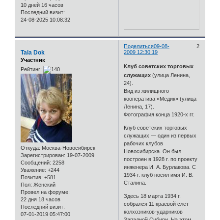
10 дней 16 часов
Последний визит:
24-08-2025 10:08:32
Поделиться
09-08-
2
Tala Dok
2009 12:30:19
Участник
Клуб советских торговых
Рейтинг:
служащих
(улица Ленина,
24).
Вид из жилищного
кооператива «Медик» (улица
Ленина, 17).
Фотография конца 1920-х гг.
Клуб советских торговых
служащих — один из первых
рабочих клубов
Откуда:
Москва-Новосибирск
Новосибирска. Он был
Зарегистрирован
: 19-07-2009
построен в 1928 г. по проекту
Сообщений:
2258
инженера И. А. Бурлакова. С
Уважение:
+244
1934 г. клуб носил имя И. В.
Позитив:
+581
Сталина.
Пол:
Женский
Провел на форуме:
Здесь 18 марта 1934 г.
22 дня 18 часов
собрался 11 краевой слет
Последний визит:
колхозников-ударников
07-01-2019 05:47:00
Западной Сибири. На этом