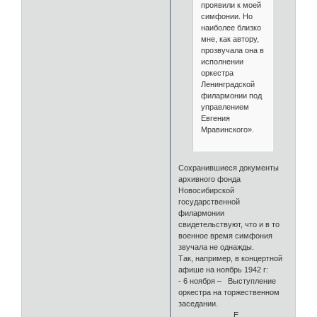
проявили к моей
симфонии. Но
наиболее близко
мне, как автору,
прозвучала она в
исполнении
оркестра
Ленинградской
филармонии под
управлением
Евгения
Мравинского».
Сохранившиеся документы
архивного фонда
Новосибирской
государственной
филармонии
свидетельствуют, что и в то
военное время симфония
звучала не однажды.
Так, например, в концертной
афише на ноябрь 1942 г:
- 6 ноября – Выступление
оркестра на торжественном
заседании.
Е.