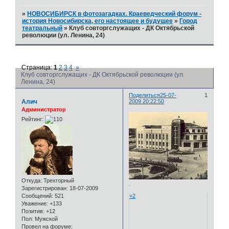
»
НОВОСИБИРСК в фотозагадках. Краеведческий форум -
история Новосибирска, его настоящее и будущее
»
Город
театральный
»
Клуб совторгслужащих - ДК Октябрьской
революции (ул. Ленина, 24)
Страница:
1
2
3
4
»
Клуб совторгслужащих - ДК Октябрьской революции (ул.
Ленина, 24)
Поделиться
25-07-
1
Алич
2009 20:22:50
Администратор
Рейтинг:
Откуда:
Трехгорный
.
Зарегистрирован
: 18-07-2009
Сообщений:
521
+2
Уважение:
+133
Позитив:
+12
Пол:
Мужской
Провел на форуме: