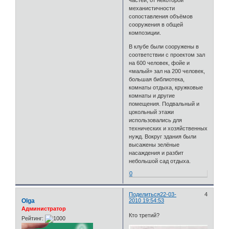
механистичности
сопоставления объёмов
сооружения в общей
композиции.
В клубе были сооружены в
соответствии с проектом зал
на 600 человек, фойе и
«малый» зал на 200 человек,
большая библиотека,
комнаты отдыха, кружковые
комнаты и другие
помещения. Подвальный и
цокольный этажи
использовались для
технических и хозяйственных
нужд. Вокруг здания были
высажены зелёные
насаждения и разбит
небольшой сад отдыха.
0
Поделиться
22-03-
4
Olga
2010 19:54:53
Администратор
Кто третий?
Рейтинг: