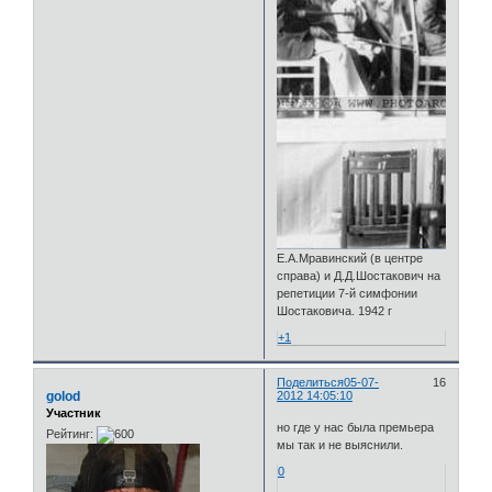
Е.А.Мравинский (в центре
справа) и Д.Д.Шостакович на
репетиции 7-й симфонии
Шостаковича. 1942 г
+1
Поделиться
05-07-
16
golod
2012 14:05:10
Участник
но где у нас была премьера
Рейтинг:
мы так и не выяснили.
0