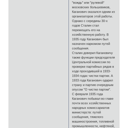
"вождь" или "рулевой"
московских большевиков,
Каганович оказался одним из
организаторов этой работы.
Однако с середины 30-х
годов Сталин стал
перемещать его на
хозяйственную работу. В
1935 году Каганович был
назначен наркомом путей
сообщения.
Сталин доверил Кагановичу
также функции председателя
Центральной комиссии по
проверке партийных рядов в
ходе проходившей в 1933-
1934 годах чистки партии. А
1933 года Каганович одарил
страну и партию очередным
опусом "О чистке партии".
С февраля 1935 года
Каганович побывал во главе
почти всех хозяйственных
народных комиссариатов
министерств: путей
сообщения, тяжелого
машиностроения, топливной
промышленности, нефтяной,