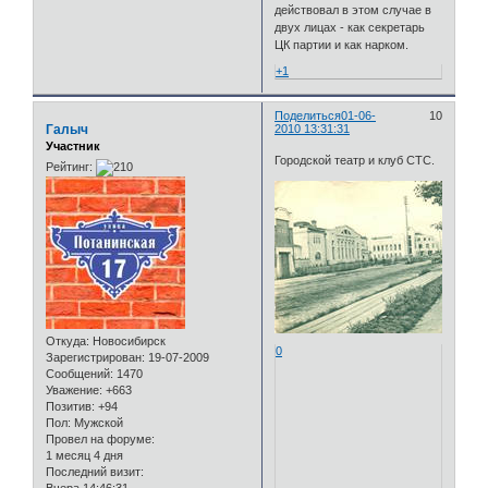
действовал в этом случае в
двух лицах - как секретарь
ЦК партии и как нарком.
+1
Поделиться
01-06-
10
Галыч
2010 13:31:31
Участник
Городской театр и клуб СТС.
Рейтинг:
Откуда:
Новосибирск
0
Зарегистрирован
: 19-07-2009
Сообщений:
1470
Уважение:
+663
Позитив:
+94
Пол:
Мужской
Провел на форуме:
1 месяц 4 дня
Последний визит:
Вчера 14:46:31