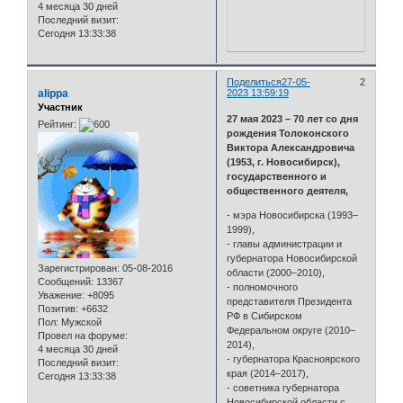
4 месяца 30 дней
Последний визит:
Сегодня 13:33:38
Поделиться
27-05-
2
alippa
2023 13:59:19
Участник
27 мая 2023 – 70 лет со дня
Рейтинг:
рождения Толоконского
Виктора Александровича
(1953, г. Новосибирск),
государственного и
общественного деятеля,
- мэра Новосибирска (1993–
1999),
- главы администрации и
губернатора Новосибирской
Зарегистрирован
: 05-08-2016
области (2000–2010),
Сообщений:
13367
- полномочного
Уважение:
+8095
представителя Президента
Позитив:
+6632
РФ в Сибирском
Пол:
Мужской
Федеральном округе (2010–
Провел на форуме:
2014),
4 месяца 30 дней
- губернатора Красноярского
Последний визит:
края (2014–2017),
Сегодня 13:33:38
- советника губернатора
Новосибирской области с