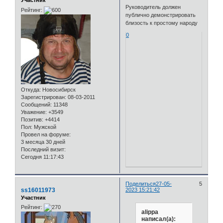
Участник
Руководитель должен
Рейтинг:
публично демонстрировать
близость к простому народу
0
Откуда:
Новосибирск
Зарегистрирован
: 08-03-2011
Сообщений:
11348
Уважение:
+3549
Позитив:
+4414
Пол:
Мужской
Провел на форуме:
3 месяца 30 дней
Последний визит:
Сегодня 11:17:43
Поделиться
27-05-
5
ss16011973
2023 15:21:42
Участник
Рейтинг:
alippa
написал(а):