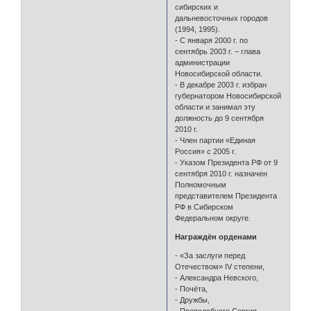
сибирских и
дальневосточных городов
(1994, 1995).
- С января 2000 г. по
сентябрь 2003 г. – глава
администрации
Новосибирской области.
- В декабре 2003 г. избран
губернатором Новосибирской
области и занимал эту
должность до 9 сентября
2010 г.
- Член партии «Единая
Россия» с 2005 г.
- Указом Президента РФ от 9
сентября 2010 г. назначен
Полномочным
представителем Президента
РФ в Сибирском
Федеральном округе.
Награждён орденами
- «За заслуги перед
Отечеством» IV степени,
- Александра Невского,
- Почёта,
- Дружбы,