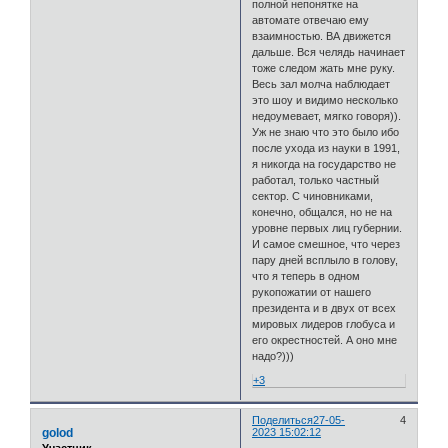
полной непонятке на
автомате отвечаю ему
взаимностью. ВА движется
дальше. Вся челядь начинает
тоже следом жать мне руку.
Весь зал молча наблюдает
это шоу и видимо несколько
недоумевает, мягко говоря)).
Уж не знаю что это было ибо
после ухода из науки в 1991,
я никогда на государство не
работал, только частный
сектор. С чиновниками,
конечно, общался, но не на
уровне первых лиц губернии.
И самое смешное, что через
пару дней всплыло в голову,
что я теперь в одном
рукопожатии от нашего
президента и в двух от всех
мировых лидеров глобуса и
его окрестностей. А оно мне
надо?)))
+3
Поделиться
27-05-
4
golod
2023 15:02:12