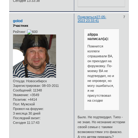
Сегодня 13:33:38
Поделиться
27-05-
7
golod
2023 23:33:41
Участник
Рейтинг:
alippa
написал(а):
Помнится
коллеги
спрашивали ВА,
он приходил на
форумовку. По-
моему ВА не
подтвердил, но и
не опроверг, но
Откуда:
Новосибирск
могу ошибаться,
Зарегистрирован
: 08-03-2011
Сообщений:
11348
я не
Уважение:
+3549
присутствовал
Позитив:
+4414
на сходке
Пол:
Мужской
Провел на форуме:
3 месяца 30 дней
Было. Не подтвердил. Типо -
Последний визит:
не знаю. Но незнание истории
Сегодня 11:17:43
своей семьи с такими
возможностями это фиаско.
А что детям передать?