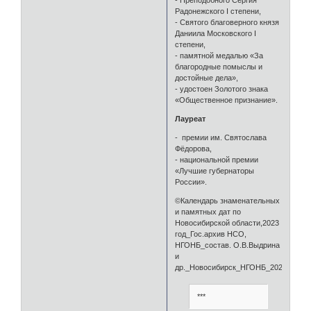
- Преподобного Сергия
Радонежского I степени,
- Святого благоверного князя
Даниила Московского I
степени,
- памятной медалью «За
благородные помыслы и
достойные дела»,
- удостоен Золотого знака
«Общественное признание».
Лауреат
- премии им. Святослава
Фёдорова,
- национальной премии
«Лучшие губернаторы
России».
©Календарь знаменательных
и памятных дат по
Новосибирской области,2023
год_Гос.архив НСО,
НГОНБ_состав. О.В.Выдрина
и
др._Новосибирск_НГОНБ_2022_208с
***