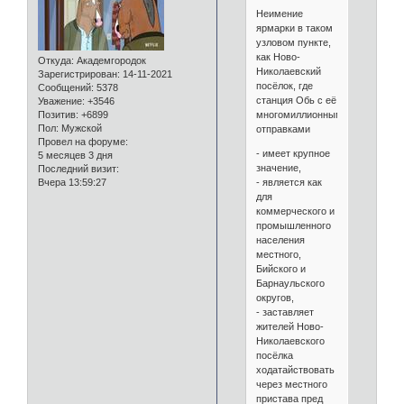
Неимение
ярмарки в таком
узловом пункте,
как Ново-
Откуда:
Академгородок
Николаевский
Зарегистрирован
: 14-11-2021
посёлок, где
Сообщений:
5378
станция Обь с её
Уважение:
+3546
многомиллионными
Позитив:
+6899
Пол:
Мужской
отправками
Провел на форуме:
- имеет крупное
5 месяцев 3 дня
значение,
Последний визит:
- является как
Вчера 13:59:27
для
коммерческого и
промышленного
населения
местного,
Бийского и
Барнаульского
округов,
- заставляет
жителей Ново-
Николаевского
посёлка
ходатайствовать
через местного
пристава пред