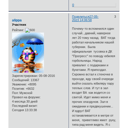
0
Поделиться
27-05-
3
alippa
2023 14:06:58
Участник
Почему-то вспомнился один
Рейтинг:
случай...давний, наверное
лет 20 тому назад. ВАТ тогда
работал начальником нашей
губернии. Была
официальная тусовка в ДК
"Прогресс" по поводу юбилея
горбольницы. Народ
привалил с подарками и
букетами. Я припоздал.
Скромно встал к стеночке в
Зарегистрирован
: 05-08-2016
проходе, жду своей очереди
Сообщений:
13367
выйти сказать юбиляру пару
Уважение:
+8095
теплых слов. И тут в зал
Позитив:
+6632
входит ВА как водится со
Пол:
Мужской
свитой. Идет мимо меня и
Провел на форуме:
4 месяца 30 дней
прочих опаздунов. Зал в
Последний визит:
ожидании и предвкушении...
Сегодня 13:33:38
И вдруг! ВАТ
останавливается в метре от
меня, приветливо жмет руку,
типа рад меня видеть. Я с