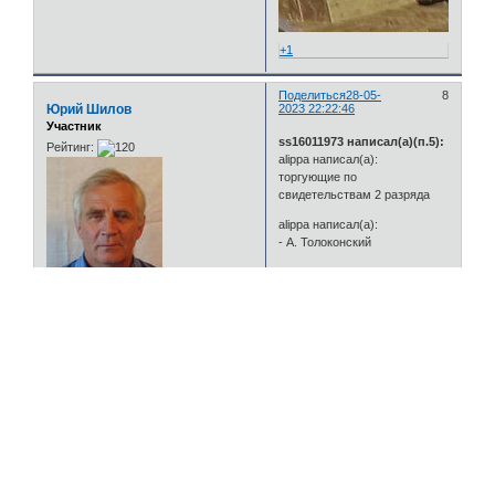
+1
Поделиться
28-05-
8
Юрий Шилов
2023 22:22:46
Участник
ss16011973 написал(а)(п.5):
Рейтинг:
alippa написал(а):
торгующие по
свидетельствам 2 разряда
alippa написал(а):
- А. Толоконский
Может предок?
"golod" (п.7)
Откуда:
Новосибирск
написал(а):
Зарегистрирован
: 13-02-2018
Сообщений:
1118
alippa написал(а):
Уважение:
+689
Помнится
Позитив:
+537
коллеги
Пол:
Мужской
спрашивали ВА,
Провел на форуме:
он приходил на
1 месяц 12 дней
форумовку. По-
Последний визит:
моему ВА не
07-08-2026 23:10:53
подтвердил, но и