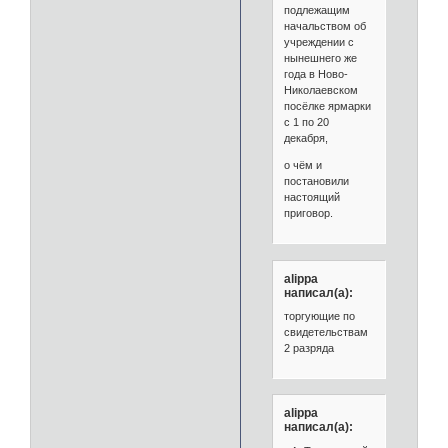
подлежащим
начальством об
учреждении с
нынешнего же
года в Ново-
Николаевском
посёлке ярмарки
с 1 по 20
декабря,
о чём и
постановили
настоящий
приговор.
alippa
написал(а):
торгующие по
свидетельствам
2 разряда
alippa
написал(а):