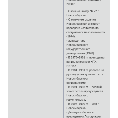
2020 г.
- Окончил школу № 22 г.
Новосибирска.
- С отличием окончил
Новосибирский институт
народного хозяйства по
специальности «экономика»
(1974),
- аспирантуру
Новосибирского
государственного
университета (1978).
- В 1978–1981 гг. преподавал
политэкономию в НГУ,
НИНХе.
- В 1981–1991 гг. работал на
руководящих должностях в
Новосибирском
облисполкоме.
- В 1991–1993 гг. – первый
заместитель председателя
Новосибирского
горисполкома.
- В 1993–1999 гг. – мэр г.
Новосибирска.
- Дважды избирался
президентом Ассоциации