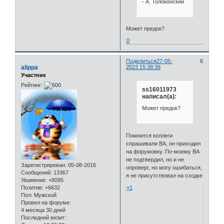
- А. Толоконский
Может предок?
0
Поделиться
27-05-
6
alippa
2023 15:38:39
Участник
Рейтинг:
ss16011973
написал(а):
Может предок?
Помнится коллеги
спрашивали ВА, он приходил
на форумовку. По-моему ВА
не подтвердил, но и не
Зарегистрирован
: 05-08-2016
опроверг, но могу ошибаться,
Сообщений:
13367
я не присутствовал на сходке
Уважение:
+8095
Позитив:
+6632
+1
Пол:
Мужской
Провел на форуме:
4 месяца 30 дней
Последний визит: