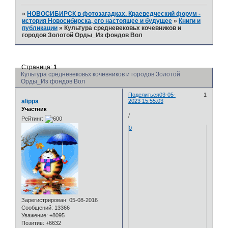
»
НОВОСИБИРСК в фотозагадках. Краеведческий форум -
история Новосибирска, его настоящее и будущее
»
Книги и
публикации
»
Культура средневековьх кочевников и
городов Золотой Орды_Из фондов Вол
Страница:
1
Культура средневековьх кочевников и городов Золотой
Орды_Из фондов Вол
Поделиться
03-05-
1
alippa
2023 15:55:03
Участник
/
Рейтинг:
0
Зарегистрирован
: 05-08-2016
Сообщений:
13366
Уважение:
+8095
Позитив:
+6632