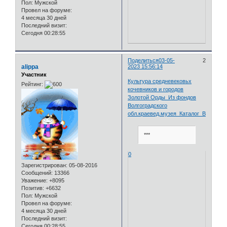
Пол:
Мужской
Провел на форуме:
4 месяца 30 дней
Последний визит:
Сегодня 00:28:55
Поделиться
03-05-
2
alippa
2023 15:56:14
Участник
Культура средневековьх
Рейтинг:
кочевников и городов
Золотой Орды_Из фондов
Волгоградского
обл.краевед.музея_Каталог_Волгогра
***
0
Зарегистрирован
: 05-08-2016
Сообщений:
13366
Уважение:
+8095
Позитив:
+6632
Пол:
Мужской
Провел на форуме:
4 месяца 30 дней
Последний визит:
Сегодня 00:28:55