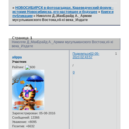
»
НОВОСИБИРСК в фотозагадках. Краеведческий форум -
история Новосибирска, его настоящее и будущее
»
Книги и
публикации
»
Николле Д.,МакБрайд А._Армии
мусульманского Востока,vii-xi века_Издате
Страница:
1
Николле Д.,МакБрайд А._Армии мусульманского Востока,vii-xi
века_Издате
Поделиться
02-05-
1
alippa
2023 02:43:57
Участник
/
Рейтинг:
0
Зарегистрирован
: 05-08-2016
Сообщений:
13366
Уважение:
+8095
Позитив:
+6632