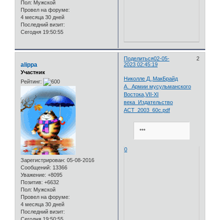
Пол:
Мужской
Провел на форуме:
4 месяца 30 дней
Последний визит:
Сегодня 19:50:55
Поделиться
02-05-
2
alippa
2023 02:45:19
Участник
Николле Д.,МакБрайд
Рейтинг:
А._Армии мусульманского
Востока,VII-XI
века_Издательство
АСТ_2003_60с.pdf
***
0
Зарегистрирован
: 05-08-2016
Сообщений:
13366
Уважение:
+8095
Позитив:
+6632
Пол:
Мужской
Провел на форуме:
4 месяца 30 дней
Последний визит:
Сегодня 19:50:55