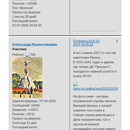
Позитив:
+10168
Пол:
Мужской
Провел на форуме:
1 месяц 29 дней
Последний визит:
31-07-2026 20:54:45
Поделиться
18-10-
5
Александр Валентинович
2023 16:05:53
Участник
А вот снимок 2017-го того же
Рейтинг:
памятника Ленину.
В 1924-1941 годах в здании,
где теперь ДК "Прогресс",
находился главный штаб 9-го
полка ОГПУ.
На фото ниже - ветеран
Зарегистрирован
: 07-04-2020
пограничной службы капитан
Сообщений:
10046
Валерий Шпанко с копией
Уважение:
+10071
знамени того полка в
Позитив:
+8711
Сквере героев революции в
Провел на форуме:
День пограничника. Он и
3 месяца 22 дня
группа ветеранов
Последний визит:
погранвойск почтили память