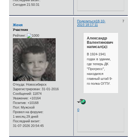
Сегодня 21:50:31
Поделиться
18-10-
7
Женя
2023 18:17:11
Участник
Рейтинг:
Александр
Валентинович
написал(а):
В 1924-1941
годах в здании,
где теперь ДК
"Прогресс",
находился
главный штаб 9-
го полка ОГПУ.
Откуда:
Новосибирск
Зарегистрирован
: 31-01-2016
Сообщений:
11874
Уважение:
+10164
Позитив:
+10168
Пол:
Мужской
0
Провел на форуме:
1 месяц 29 дней
Последний визит:
31-07-2026 20:54:45