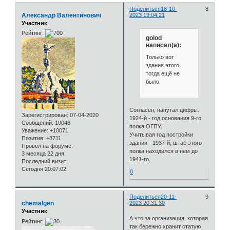
Поделиться
18-10-
8
Александр Валентинович
2023 19:04:21
Участник
Рейтинг:
golod
написал(а):
Только вот
здания этого
тогда ещё не
было.
Согласен, напутал цифры.
Зарегистрирован
: 07-04-2020
1924-й - год основания 9-го
Сообщений:
10046
полка ОГПУ.
Уважение:
+10071
Учитывая год постройки
Позитив:
+8711
здания - 1937-й, штаб этого
Провел на форуме:
полка находился в нем до
3 месяца 22 дня
1941-го.
Последний визит:
Сегодня 20:07:02
0
Поделиться
20-11-
9
chemalgen
2023 20:31:30
Участник
А что за организация, которая
Рейтинг:
так бережно хранит статую