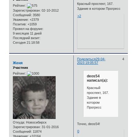
Красный проспект, 167.
Рейтинг:
Здание в котором Прогресс
Зарегистрирован
: 02-10-2012
Сообщений:
3580
+2
Уважение:
+2379
Позитив:
+1059
Провел на форуме:
9 месяцев 11 дней
Последний визит:
Сегодня 21:18:58
Поделиться
29-04-
4
Женя
2023 19:05:57
Участник
Рейтинг:
deos54
написал(а):
Красный
проспект, 167.
Здание в
котором
Прогресс
Откуда:
Новосибирск
Точно, deos54!
Зарегистрирован
: 31-01-2016
0
Сообщений:
11874
Уважение:
+10164