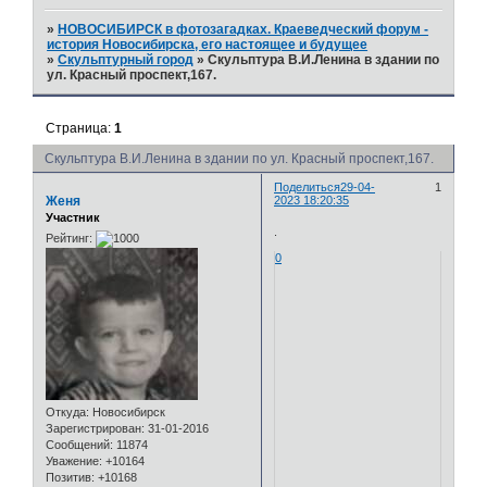
»
НОВОСИБИРСК в фотозагадках. Краеведческий форум -
история Новосибирска, его настоящее и будущее
»
Скульптурный город
»
Скульптура В.И.Ленина в здании по
ул. Красный проспект,167.
Страница:
1
Скульптура В.И.Ленина в здании по ул. Красный проспект,167.
Поделиться
29-04-
1
Женя
2023 18:20:35
Участник
.
Рейтинг:
0
Откуда:
Новосибирск
Зарегистрирован
: 31-01-2016
Сообщений:
11874
Уважение:
+10164
Позитив:
+10168