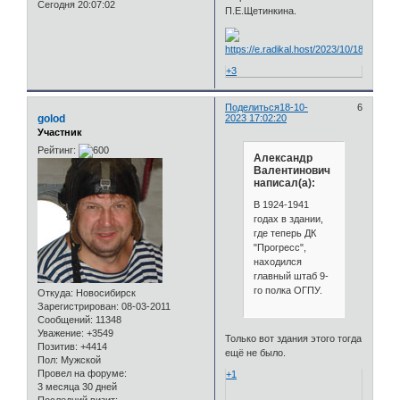
Сегодня 20:07:02
П.Е.Щетинкина.
+3
Поделиться
18-10-
6
golod
2023 17:02:20
Участник
Рейтинг:
Александр
Валентинович
написал(а):
В 1924-1941
годах в здании,
где теперь ДК
"Прогресс",
находился
главный штаб 9-
го полка ОГПУ.
Откуда:
Новосибирск
Зарегистрирован
: 08-03-2011
Сообщений:
11348
Уважение:
+3549
Только вот здания этого тогда
Позитив:
+4414
ещё не было.
Пол:
Мужской
Провел на форуме:
+1
3 месяца 30 дней
Последний визит: