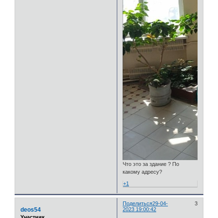
Что это за здание ? По
какому адресу?
+1
Поделиться
29-04-
3
deos54
2023 19:00:42
Участник